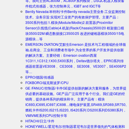
等。我司主营AC800M，AC800F系列模块，DSQC机器人模块备
件枕式传感器，张力控制单元，IGBT and IGCT等
Bently Nevada/本特利/卡件
Bently nevada主营业务:工业监测控制
技术。业务宗旨:实现对工业资产的有效保护管理。主要产品：
3500系列包括:1.模块(Module/Modle)2.前置器(Proximitor
Sensor)3.线缆(Cable)4.机架(Rack/Chassis)3500/20 框架接口模
块3500/22M 瞬态数据接口3500/25 改进的键相器模块3500/15电
源模块…等
EMERSON OVATION/艾默生
Emerson 是技术与工程领域的全球领
袖,在商业、工业和消费者市场中,为全世界的客户开发并提供创新
的解决方案。主要经销：Emerson ovation西屋
1C311,1C312,1X00,5X00系列，Deltav德尔塔夫，EPRO系列传
感器前置器VE3008 、CE3008 、SE3008、VE3007，SE4006P2
等…
EPRO/德国/传感器
FOXBORO/福克斯波罗/CPU
GE /FANUC/控制器/卡件
GE提供创新的解决方案和服务，为世界提
供必要的基础设施。GE产品广泛应用于各个行业。我们是GE的经
销商，提供各种系列的模块和卡。主要产品有：模块
IC693,IC695,IC697,IC698…继电保护装置,SR469,SR369,SR750,
燃机卡件IS200,IS215,IS220, IS420系列 DS200系列DS380系列，
VMIVME系列CPU控制卡等
HITACHI/日立/卡件
HONEYWELL/霍尼韦尔/控制器
霍尼韦尔是世界领先的气体检测和