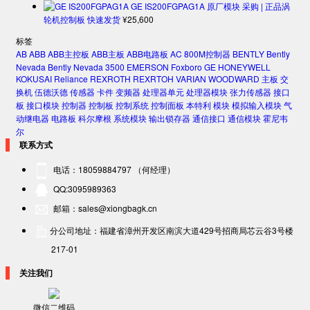
GE IS200FGPAG1A 原厂模块 采购 | 正品涡
轮机控制板 快速发货
¥
25,600
标签
AB
ABB
ABB主控板
ABB主板
ABB电路板
AC 800M控制器
BENTLY
Bently
Nevada
Bently Nevada 3500
EMERSON
Foxboro
GE
HONEYWELL
KOKUSAI
Reliance
REXROTH
REXRTOH
VARIAN
WOODWARD
主板
交
换机
伍德沃德
传感器
卡件
变频器
处理器单元
处理器模块
张力传感器
接口
板
接口模块
控制器
控制板
控制系统
控制面板
本特利
模块
模拟输入模块
气
动继电器
电路板
科尔摩根
系统模块
输出锁存器
通信接口
通信模块
霍尼韦
尔
联系方式
电话：18059884797 （何经理）
QQ:3095989363
邮箱：sales@xiongbagk.cn
分公司地址：福建省漳州开发区南滨大道429号招商局芯云谷3号楼
217-01
关注我们
微信二维码