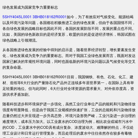
绿色发展成为国家竞争力重要标志
5SHY4045L0001 3BHB018162R0001
如今，为了有效应对气侯变化、能源枯竭
以及环境污染等问题，各国都在积极推进工业的绿色发展，但由于各国国情不同，
各自绿色发展的战略目标也因此不同，各国的发展阶段不同，发展的重点也不同。
比如，美国的绿色新政目的是经济复苏，欧盟的目的是促进经济增长，韩国试图在
绿色战略上引领潮流。
从各国推进绿色发展的经验中得到的启示是，随着世界经济转型，增长要素发生变
化，绿色发展成为竞争力的重要标志。而对于我国工业绿色发展而言，既面对发达
国家已解决的常规性环境问题，同时也面临新的环境污染问题以及气候变化等交叉
的复杂命题。
5SHY4045L0001 3BHB018162R0001目前，我国钢铁、有色、石化、化工、建
材、造纸等6大行业的产量除石化产品外正连续多年居世界第一，在国际上具有举
足轻重的地位。但与此同时，6大行业对全球资源的需求量大、对外依存度高，资
源供求矛盾加剧。
随着科技进步和环境保护进一步强化，虽然工业行业单位产品的能耗和污染物排放
强度有明显降低，但是由于我国工业规模的快速扩张，工业的总能耗和污染物排放
总量仍然过大并呈现进一步升高态势，环境污染形势严峻，工业污染进一步治理的
难度增大，成本压力加大。以工业废水的COD治理为例，相比农业或城市污水中
的COD，工业废水中的COD具有成分复杂、浓度波动大、难降解的特点，不仅处
理工业设计和日常运行管理复杂，而且处理后的废水中往往依然存在较多有毒物