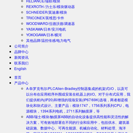
RELIANCE/瑞联/模块
REXROTH /力士乐/模块驱动器
SCHNEIDER/莫迪康/模块
TRICONEX/英维思/卡件
WOODWARD/伍德沃德/调速器
YASKAWA/日本/安川电机
YOKOGAWA/日本/横河
其他品牌/温控传感/电力电气
公司简介
品牌中心
新闻资讯
联系我们
English
首页
产品中心
A-B/罗克韦尔/PLC
Allen-Bradley控制器集成的机架式I/O，以及可
以分布在应用程序外围或安装在机器上的I/O。对于分布式应用，我
们提供柜内(IP20)和增强的现场安装(IP67/69K)选项，两者都是模
块化和块式设计。主要产品：模块1747，1756系列系列CPU，电
源模块，1394系列电机，2711系列触摸屏，等
ABB/瑞士/模块/触摸屏
ABB的自动化设备提供高性能和灵活性的解
决方案，可有效地部署在不同的行业和应用中，包括供水、建筑基
础设施、数据中心、可再生能源、机械自动化、材料处理、海洋