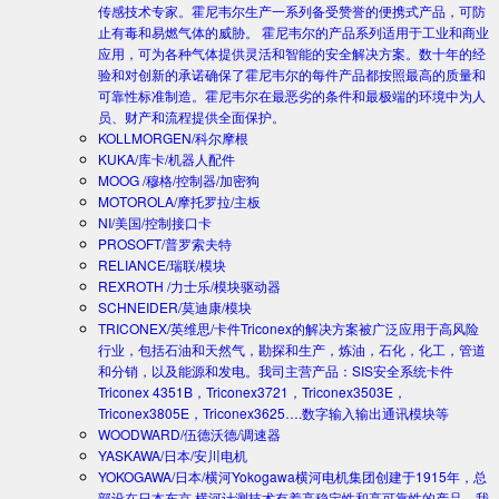
传感技术专家。霍尼韦尔生产一系列备受赞誉的便携式产品，可防
止有毒和易燃气体的威胁。 霍尼韦尔的产品系列适用于工业和商业
应用，可为各种气体提供灵活和智能的安全解决方案。数十年的经
验和对创新的承诺确保了霍尼韦尔的每件产品都按照最高的质量和
可靠性标准制造。霍尼韦尔在最恶劣的条件和最极端的环境中为人
员、财产和流程提供全面保护。
KOLLMORGEN/科尔摩根
KUKA/库卡/机器人配件
MOOG /穆格/控制器/加密狗
MOTOROLA/摩托罗拉/主板
NI/美国/控制接口卡
PROSOFT/普罗索夫特
RELIANCE/瑞联/模块
REXROTH /力士乐/模块驱动器
SCHNEIDER/莫迪康/模块
TRICONEX/英维思/卡件
Triconex的解决方案被广泛应用于高风险
行业，包括石油和天然气，勘探和生产，炼油，石化，化工，管道
和分销，以及能源和发电。我司主营产品：SIS安全系统卡件
Triconex 4351B，Triconex3721，Triconex3503E，
Triconex3805E，Triconex3625….数字输入输出通讯模块等
WOODWARD/伍德沃德/调速器
YASKAWA/日本/安川电机
YOKOGAWA/日本/横河
Yokogawa横河电机集团创建于1915年，总
部设在日本东京.横河计测技术有着高稳定性和高可靠性的产品。我