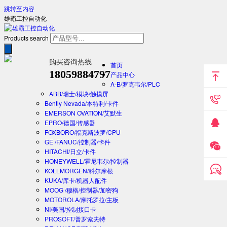
跳转至内容
雄霸工控自动化
Products search
购买咨询热线
首页
18059884797
产品中心
A-B/罗克韦尔/PLC
ABB/瑞士/模块/触摸屏
Bently Nevada/本特利/卡件
EMERSON OVATION/艾默生
EPRO/德国/传感器
FOXBORO/福克斯波罗/CPU
GE /FANUC/控制器/卡件
HITACHI/日立/卡件
HONEYWELL/霍尼韦尔/控制器
KOLLMORGEN/科尔摩根
KUKA/库卡/机器人配件
MOOG /穆格/控制器/加密狗
MOTOROLA/摩托罗拉/主板
NI/美国/控制接口卡
PROSOFT/普罗索夫特