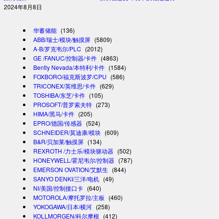
2024年8月8日
华蓄储能
(136)
ABB/瑞士/模块/触摸屏
(5809)
A-B/罗克韦尔/PLC
(2012)
GE /FANUC/控制器/卡件
(4863)
Bently Nevada/本特利/卡件
(1584)
FOXBORO/福克斯波罗/CPU
(586)
TRICONEX/英维思/卡件
(629)
TOSHIBA/东芝/卡件
(105)
PROSOFT/普罗索夫特
(273)
HIMA/黑马/卡件
(205)
EPRO/德国/传感器
(524)
SCHNEIDER/莫迪康/模块
(609)
B&R/贝加莱/触摸屏
(134)
REXROTH /力士乐/模块驱动器
(502)
HONEYWELL/霍尼韦尔/控制器
(787)
EMERSON OVATION/艾默生
(844)
SANYO DENKI/三洋/电机
(49)
NI/美国/控制接口卡
(640)
MOTOROLA/摩托罗拉/主板
(460)
YOKOGAWA/日本/横河
(258)
KOLLMORGEN/科尔摩根
(412)