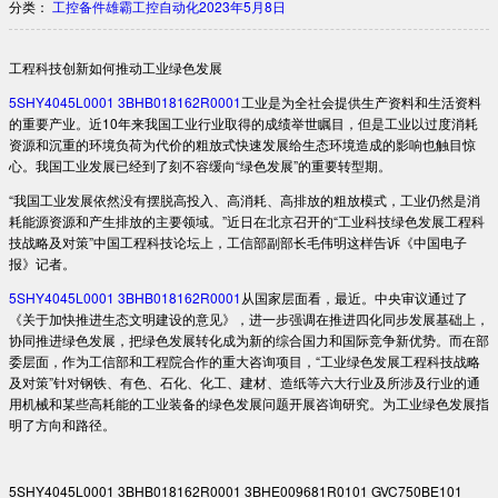
分类：
工控备件
雄霸工控自动化
2023年5月8日
工程科技创新如何推动工业绿色发展
5SHY4045L0001 3BHB018162R0001
工业是为全社会提供生产资料和生活资料
的重要产业。近10年来我国工业行业取得的成绩举世瞩目，但是工业以过度消耗
资源和沉重的环境负荷为代价的粗放式快速发展给生态环境造成的影响也触目惊
心。我国工业发展已经到了刻不容缓向“绿色发展”的重要转型期。
“我国工业发展依然没有摆脱高投入、高消耗、高排放的粗放模式，工业仍然是消
耗能源资源和产生排放的主要领域。”近日在北京召开的“工业科技绿色发展工程科
技战略及对策”中国工程科技论坛上，工信部副部长毛伟明这样告诉《中国电子
报》记者。
5SHY4045L0001 3BHB018162R0001
从国家层面看，最近。中央审议通过了
《关于加快推进生态文明建设的意见》，进一步强调在推进四化同步发展基础上，
协同推进绿色发展，把绿色发展转化成为新的综合国力和国际竞争新优势。而在部
委层面，作为工信部和工程院合作的重大咨询项目，“工业绿色发展工程科技战略
及对策”针对钢铁、有色、石化、化工、建材、造纸等六大行业及所涉及行业的通
用机械和某些高耗能的工业装备的绿色发展问题开展咨询研究。为工业绿色发展指
明了方向和路径。
5SHY4045L0001 3BHB018162R0001 3BHE009681R0101 GVC750BE101