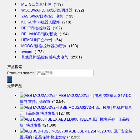
METSO/美卓/卡件
(119)
WOODWARD/伍德沃德/调速器
(592)
YASKAWA/日本/安川电机
(133)
KUKA/库卡/机器人配件
(218)
DEIF/丹控/控制器
(107)
RELIANCE/瑞联/模块
(194)
HITACHI/日立/卡件
(64)
MOOG /穆格/控制器/加密狗
(103)
xycom
(173)
其他品牌/温控传感/电力电气
(2581)
产品搜索
Products search
最新产品
ABB MCU2A02V24 | 电机控制单元 24V DC
供电 支持冗余配置
¥
12,540
ABB MCU2A02V2-4 原厂模块 | 电机控制单
元 正品保障·快速发货
¥
12,400
ABB LD800HSEEX 原厂模块 采购 | 正品授
权 · 快速发货
¥
21,000
ABB JSD-TD25P-C20700 原厂安全装
置 采购 | 正品保障·快速发货
¥
12,356