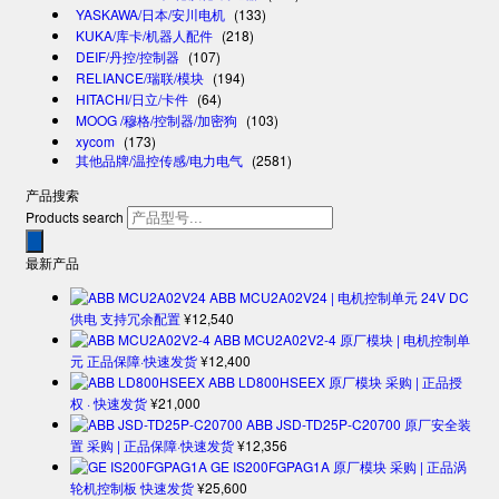
YASKAWA/日本/安川电机
(133)
KUKA/库卡/机器人配件
(218)
DEIF/丹控/控制器
(107)
RELIANCE/瑞联/模块
(194)
HITACHI/日立/卡件
(64)
MOOG /穆格/控制器/加密狗
(103)
xycom
(173)
其他品牌/温控传感/电力电气
(2581)
产品搜索
Products search
最新产品
ABB MCU2A02V24 | 电机控制单元 24V DC
供电 支持冗余配置
¥
12,540
ABB MCU2A02V2-4 原厂模块 | 电机控制单
元 正品保障·快速发货
¥
12,400
ABB LD800HSEEX 原厂模块 采购 | 正品授
权 · 快速发货
¥
21,000
ABB JSD-TD25P-C20700 原厂安全装
置 采购 | 正品保障·快速发货
¥
12,356
GE IS200FGPAG1A 原厂模块 采购 | 正品涡
轮机控制板 快速发货
¥
25,600