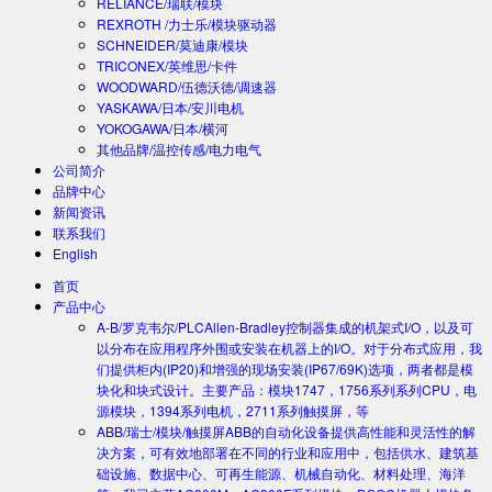
RELIANCE/瑞联/模块
REXROTH /力士乐/模块驱动器
SCHNEIDER/莫迪康/模块
TRICONEX/英维思/卡件
WOODWARD/伍德沃德/调速器
YASKAWA/日本/安川电机
YOKOGAWA/日本/横河
其他品牌/温控传感/电力电气
公司简介
品牌中心
新闻资讯
联系我们
English
首页
产品中心
A-B/罗克韦尔/PLC
Allen-Bradley控制器集成的机架式I/O，以及可
以分布在应用程序外围或安装在机器上的I/O。对于分布式应用，我
们提供柜内(IP20)和增强的现场安装(IP67/69K)选项，两者都是模
块化和块式设计。主要产品：模块1747，1756系列系列CPU，电
源模块，1394系列电机，2711系列触摸屏，等
ABB/瑞士/模块/触摸屏
ABB的自动化设备提供高性能和灵活性的解
决方案，可有效地部署在不同的行业和应用中，包括供水、建筑基
础设施、数据中心、可再生能源、机械自动化、材料处理、海洋