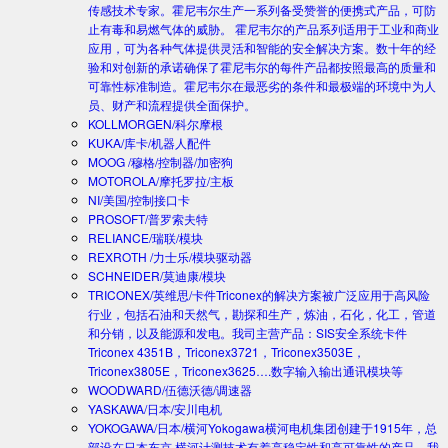
传感技术专家。霍尼韦尔生产一系列备受赞誉的便携式产品，可防
止有毒和易燃气体的威胁。 霍尼韦尔的产品系列适用于工业和商业
应用，可为各种气体提供灵活和智能的安全解决方案。数十年的经
验和对创新的承诺确保了霍尼韦尔的每件产品都按照最高的质量和
可靠性标准制造。霍尼韦尔在最恶劣的条件和最极端的环境中为人
员、财产和流程提供全面保护。
KOLLMORGEN/科尔摩根
KUKA/库卡/机器人配件
MOOG /穆格/控制器/加密狗
MOTOROLA/摩托罗拉/主板
NI/美国/控制接口卡
PROSOFT/普罗索夫特
RELIANCE/瑞联/模块
REXROTH /力士乐/模块驱动器
SCHNEIDER/莫迪康/模块
TRICONEX/英维思/卡件
Triconex的解决方案被广泛应用于高风险
行业，包括石油和天然气，勘探和生产，炼油，石化，化工，管道
和分销，以及能源和发电。我司主营产品：SIS安全系统卡件
Triconex 4351B，Triconex3721，Triconex3503E，
Triconex3805E，Triconex3625….数字输入输出通讯模块等
WOODWARD/伍德沃德/调速器
YASKAWA/日本/安川电机
YOKOGAWA/日本/横河
Yokogawa横河电机集团创建于1915年，总
部设在日本东京.横河计测技术有着高稳定性和高可靠性的产品。我