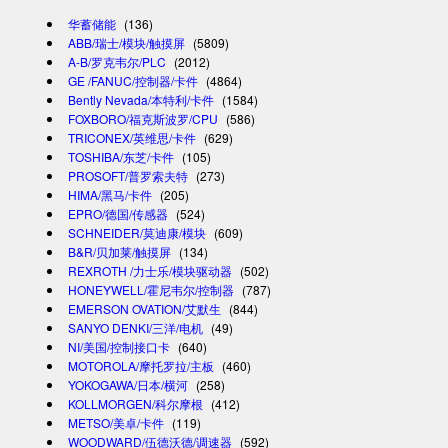
华蓄储能
(136)
ABB/瑞士/模块/触摸屏
(5809)
A-B/罗克韦尔/PLC
(2012)
GE /FANUC/控制器/卡件
(4864)
Bently Nevada/本特利/卡件
(1584)
FOXBORO/福克斯波罗/CPU
(586)
TRICONEX/英维思/卡件
(629)
TOSHIBA/东芝/卡件
(105)
PROSOFT/普罗索夫特
(273)
HIMA/黑马/卡件
(205)
EPRO/德国/传感器
(524)
SCHNEIDER/莫迪康/模块
(609)
B&R/贝加莱/触摸屏
(134)
REXROTH /力士乐/模块驱动器
(502)
HONEYWELL/霍尼韦尔/控制器
(787)
EMERSON OVATION/艾默生
(844)
SANYO DENKI/三洋/电机
(49)
NI/美国/控制接口卡
(640)
MOTOROLA/摩托罗拉/主板
(460)
YOKOGAWA/日本/横河
(258)
KOLLMORGEN/科尔摩根
(412)
METSO/美卓/卡件
(119)
WOODWARD/伍德沃德/调速器
(592)