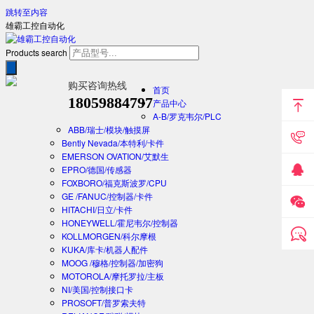
跳转至内容
雄霸工控自动化
Products search
购买咨询热线
首页
18059884797
产品中心
A-B/罗克韦尔/PLC
ABB/瑞士/模块/触摸屏
Bently Nevada/本特利/卡件
EMERSON OVATION/艾默生
EPRO/德国/传感器
FOXBORO/福克斯波罗/CPU
GE /FANUC/控制器/卡件
HITACHI/日立/卡件
HONEYWELL/霍尼韦尔/控制器
KOLLMORGEN/科尔摩根
KUKA/库卡/机器人配件
MOOG /穆格/控制器/加密狗
MOTOROLA/摩托罗拉/主板
NI/美国/控制接口卡
PROSOFT/普罗索夫特