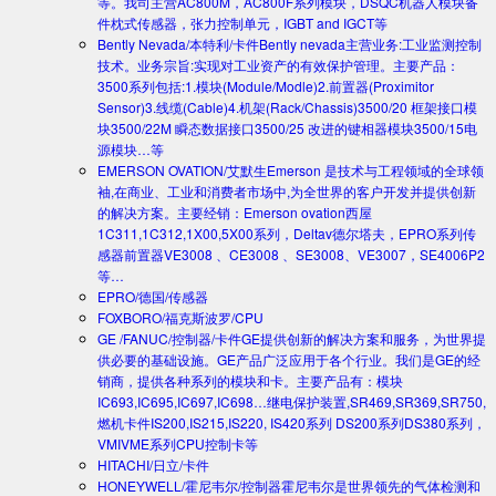
等。我司主营AC800M，AC800F系列模块，DSQC机器人模块备
件枕式传感器，张力控制单元，IGBT and IGCT等
Bently Nevada/本特利/卡件
Bently nevada主营业务:工业监测控制
技术。业务宗旨:实现对工业资产的有效保护管理。主要产品：
3500系列包括:1.模块(Module/Modle)2.前置器(Proximitor
Sensor)3.线缆(Cable)4.机架(Rack/Chassis)3500/20 框架接口模
块3500/22M 瞬态数据接口3500/25 改进的键相器模块3500/15电
源模块…等
EMERSON OVATION/艾默生
Emerson 是技术与工程领域的全球领
袖,在商业、工业和消费者市场中,为全世界的客户开发并提供创新
的解决方案。主要经销：Emerson ovation西屋
1C311,1C312,1X00,5X00系列，Deltav德尔塔夫，EPRO系列传
感器前置器VE3008 、CE3008 、SE3008、VE3007，SE4006P2
等…
EPRO/德国/传感器
FOXBORO/福克斯波罗/CPU
GE /FANUC/控制器/卡件
GE提供创新的解决方案和服务，为世界提
供必要的基础设施。GE产品广泛应用于各个行业。我们是GE的经
销商，提供各种系列的模块和卡。主要产品有：模块
IC693,IC695,IC697,IC698…继电保护装置,SR469,SR369,SR750,
燃机卡件IS200,IS215,IS220, IS420系列 DS200系列DS380系列，
VMIVME系列CPU控制卡等
HITACHI/日立/卡件
HONEYWELL/霍尼韦尔/控制器
霍尼韦尔是世界领先的气体检测和