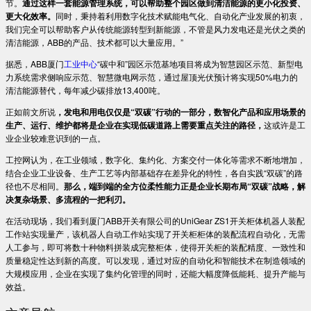
节。
通过这样一套能源管理系统，可以帮助整个园区做到清洁能源的更小化投资、
更大化效率。
同时，秉持着利用数字化技术赋能电气化、自动化产业发展的初衷，
我们完全可以帮助客户从传统能源转型到新能源，不管是风力发电还是光伏之类的
清洁能源，ABB的产品、技术都可以大量应用。”
据悉，ABB厦门
工业中心
“碳中和”园区示范基地项目将成为智慧园区示范、新型电
力系统需求侧响应示范、智慧微电网示范，通过屋顶光伏预计将实现50%电力的
清洁能源替代，每年减少碳排放13,400吨。
正如前文所说
，发电和用电仅仅是“双碳”行动的一部分，数智化产品和应用场景的
生产、运行、维护都将是企业在实现低碳道路上需要重点关注的路径，
这或许是工
业企业较难意识到的一点。
工控网认为，在工业领域，数字化、集约化、方案交付一体化等需求不断地增加，
结合企业工业设备、生产工艺等内部基础存在差异化的特性，各自实践“双碳”的路
径也不尽相同。
那么，
端到端的全方位柔性能力
正是企业
长期布局
“双碳”
战略，解
决复杂
场景、多流程
的一把利刃
。
在活动现场，我们看到厦门ABB开关有限公司的UniGear ZS1开关柜体机器人装配
工作站实现量产，该机器人自动工作站实现了开关柜柜体的装配流程自动化，无需
人工参与，即可将数十种物料拼装成完整柜体，使得开关柜的装配精度、一致性和
质量稳定性达到新的高度。可以发现，通过对应的自动化和智能技术在制造领域的
大规模应用，企业在实现了集约化管理的同时，还能大幅度降低能耗、提升产能与
效益。