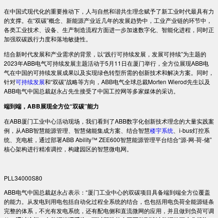
在中国式现代化的重要推动下，人与自然和谐共生理念赋予了新工业时代最具有力
的支撑。在“双碳”概念、新能源产业近几年的发展趋势中，工业产业链的环节中，
各类工业技术、设备、生产制造流程方面进一步加速数字化、智能化进程，同时正
加强双碳践行力度和落地敏捷性。
结合新时代发展和产业需求的背景，以“践行可持续发展，发展可持续”为主题的
2023年ABB电气可持续发展主题活动于5月11日在厦门举行，全方位展现ABB电
气在中国的可持续发展成果以及实现绿色转型所需的创新技术和解决方案。同时，
针对
可持续发展
和“双碳”战略等方向，ABB电气全球总裁Morten Wierod先生以及
ABB电气中国总裁赵永占先生接受了中国工控网等多家媒体的采访。
端到端
，
ABB展现全方位“双碳”能力
在ABB厦门工业中心活动现场，我们看到了ABB数字化创新技术理念的大量实践案
例，从ABB智慧能源管理、智慧储能集成方案、结合智慧
楼宇系统
、i-bus灯控系
统、充电桩，通过部署ABB Ability™ ZEE600智慧能源管理平台结合“源-网-荷-储”
核心架构进行精准调控，构建园区的智慧微电网。
PLL34000S80
ABB电气中国总裁赵永占表示：“厦门工业中心的双碳项目具备端到端全方位覆盖
的能力。从发电到用电包括自动化过程全系统的结合，也包括用电负荷全能源链条
完整的体系，不光有发电系统，还有配电侧和直流微网的应用，并且做到负荷可调