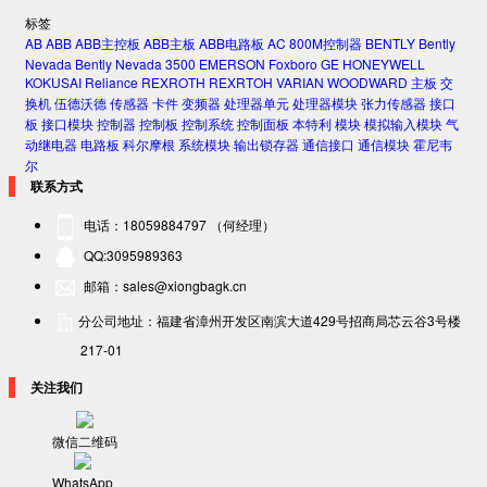
标签
AB
ABB
ABB主控板
ABB主板
ABB电路板
AC 800M控制器
BENTLY
Bently
Nevada
Bently Nevada 3500
EMERSON
Foxboro
GE
HONEYWELL
KOKUSAI
Reliance
REXROTH
REXRTOH
VARIAN
WOODWARD
主板
交
换机
伍德沃德
传感器
卡件
变频器
处理器单元
处理器模块
张力传感器
接口
板
接口模块
控制器
控制板
控制系统
控制面板
本特利
模块
模拟输入模块
气
动继电器
电路板
科尔摩根
系统模块
输出锁存器
通信接口
通信模块
霍尼韦
尔
联系方式
电话：18059884797 （何经理）
QQ:3095989363
邮箱：sales@xiongbagk.cn
分公司地址：福建省漳州开发区南滨大道429号招商局芯云谷3号楼
217-01
关注我们
微信二维码
WhatsApp