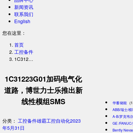
新闻资讯
联系我们
English
您在这里：
首页
工控备件
1C312…
1C31223G01加码电气化
道路，博世力士乐推出新
线性模组SMS
华蓄储能
(1
ABB/瑞士/
A-B/罗克韦尔
分类：
工控备件
雄霸工控自动化
2023
GE /FANU
年5月31日
Bently Ne