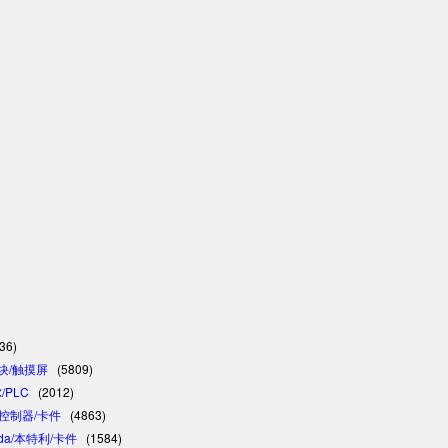
36)
模块/触摸屏
(5809)
/PLC
(2012)
C/控制器/卡件
(4863)
vada/本特利/卡件
(1584)