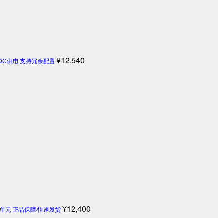
¥
12,540
4V DC供电 支持冗余配置
¥
12,400
机控制单元 正品保障·快速发货