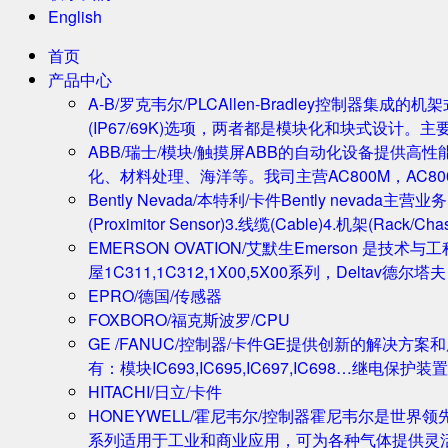
English
首页
产品中心
A-B/罗克韦尔/PLC
Allen-Bradley控制器集
(IP67/69K)选项，两者都是模块化和块式设计。主
ABB/瑞士/模块/触摸屏
ABB的自动化设备提供高
化、材料处理、海洋等。我司主营AC800M，AC80
Bently Nevada/本特利/卡件
Bently nevada
(Proximitor Sensor)3.线缆(Cable)4.机架(
EMERSON OVATION/艾默生
Emerson 是技术
屋1C311,1C312,1X00,5X00系列，Deltav德
EPRO/德国/传感器
FOXBORO/福克斯波罗/CPU
GE /FANUC/控制器/卡件
GE提供创新的解决方案
有：模块IC693,IC695,IC697,IC698…继电保护装置
HITACHI/日立/卡件
HONEYWELL/霍尼韦尔/控制器
霍尼韦尔是世界领
系列适用于工业和商业应用，可为各种气体提供灵