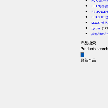
KUKA/库卡
DEIF/丹控/
RELIANCE
HITACHI/
MOOG /穆
xycom
(173
其他品牌/温
产品搜索
Products searc
最新产品