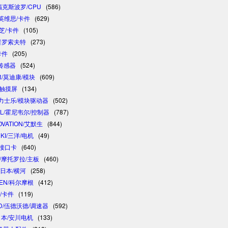
/福克斯波罗/CPU
(586)
/英维思/卡件
(629)
东芝/卡件
(105)
/普罗索夫特
(273)
卡件
(205)
/传感器
(524)
R/莫迪康/模块
(609)
/触摸屏
(134)
 /力士乐/模块驱动器
(502)
LL/霍尼韦尔/控制器
(787)
OVATION/艾默生
(844)
NKI/三洋/电机
(49)
制接口卡
(640)
A/摩托罗拉/主板
(460)
/日本/横河
(258)
GEN/科尔摩根
(412)
卓/卡件
(119)
D/伍德沃德/调速器
(592)
/日本/安川电机
(133)