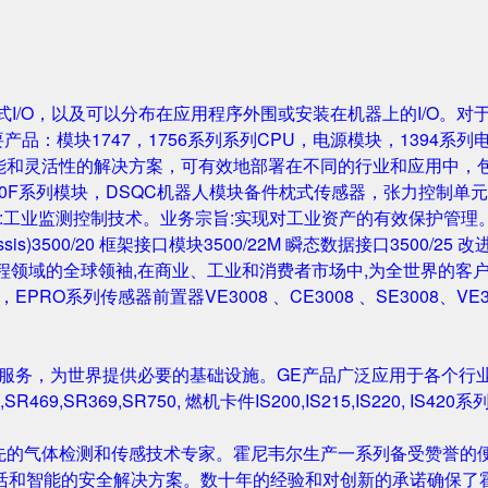
成的机架式I/O，以及可以分布在应用程序外围或安装在机器上的I/O。
要产品：模块1747，1756系列系列CPU，电源模块，1394系列
性能和灵活性的解决方案，可有效地部署在不同的行业和应用中，
0F系列模块，DSQC机器人模块备件枕式传感器，张力控制单元，IGB
主营业务:工业监测控制技术。业务宗旨:实现对工业资产的有效保护管理。主要产
Rack/Chassis)3500/20 框架接口模块3500/22M 瞬态数据接口350
与工程领域的全球领袖,在商业、工业和消费者市场中,为全世界的客户开发
尔塔夫，EPRO系列传感器前置器VE3008 、CE3008 、SE3008、VE
和服务，为世界提供必要的基础设施。GE产品广泛应用于各个行
,SR469,SR369,SR750, 燃机卡件IS200,IS215,IS220, I
先的气体检测和传感技术专家。霍尼韦尔生产一系列备受赞誉的便
活和智能的安全解决方案。数十年的经验和对创新的承诺确保了