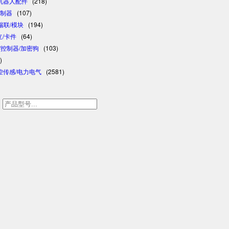
/机器人配件
(218)
控制器
(107)
/瑞联/模块
(194)
日立/卡件
(64)
格/控制器/加密狗
(103)
)
控传感/电力电气
(2581)
h