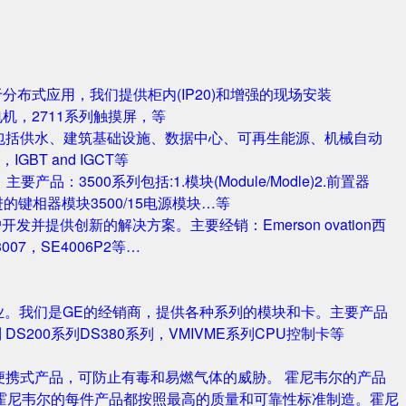
对于分布式应用，我们提供柜内(IP20)和增强的现场安装
电机，2711系列触摸屏，等
包括供水、建筑基础设施、数据中心、可再生能源、机械自动
T and IGCT等
品：3500系列包括:1.模块(Module/Modle)2.前置器
0/25 改进的键相器模块3500/15电源模块…等
并提供创新的解决方案。主要经销：Emerson ovation西
3007，SE4006P2等…
业。我们是GE的经销商，提供各种系列的模块和卡。主要产品
S420系列 DS200系列DS380系列，VMIVME系列CPU控制卡等
携式产品，可防止有毒和易燃气体的威胁。 霍尼韦尔的产品
霍尼韦尔的每件产品都按照最高的质量和可靠性标准制造。霍尼