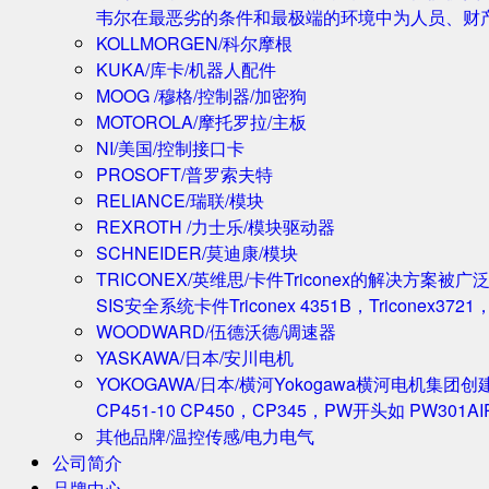
韦尔在最恶劣的条件和最极端的环境中为人员、财
KOLLMORGEN/科尔摩根
KUKA/库卡/机器人配件
MOOG /穆格/控制器/加密狗
MOTOROLA/摩托罗拉/主板
NI/美国/控制接口卡
PROSOFT/普罗索夫特
RELIANCE/瑞联/模块
REXROTH /力士乐/模块驱动器
SCHNEIDER/莫迪康/模块
TRICONEX/英维思/卡件
Triconex的解决方
SIS安全系统卡件Triconex 4351B，Triconex372
WOODWARD/伍德沃德/调速器
YASKAWA/日本/安川电机
YOKOGAWA/日本/横河
Yokogawa横河电机集团
CP451-10 CP450，CP345，PW开头如 PW301A
其他品牌/温控传感/电力电气
公司简介
品牌中心