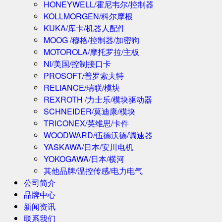
HONEYWELL/霍尼韦尔/控制器
KOLLMORGEN/科尔摩根
KUKA/库卡/机器人配件
MOOG /穆格/控制器/加密狗
MOTOROLA/摩托罗拉/主板
NI/美国/控制接口卡
PROSOFT/普罗索夫特
RELIANCE/瑞联/模块
REXROTH /力士乐/模块驱动器
SCHNEIDER/莫迪康/模块
TRICONEX/英维思/卡件
WOODWARD/伍德沃德/调速器
YASKAWA/日本/安川电机
YOKOGAWA/日本/横河
其他品牌/温控传感/电力电气
公司简介
品牌中心
新闻资讯
联系我们