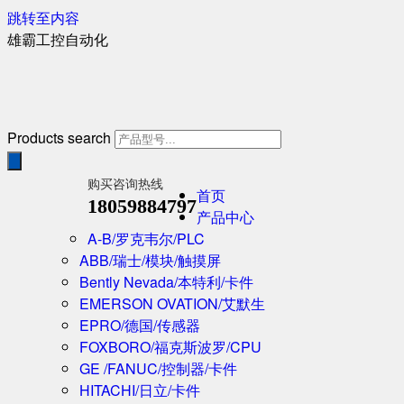
跳转至内容
雄霸工控自动化
Products search
购买咨询热线
首页
18059884797
产品中心
A-B/罗克韦尔/PLC
ABB/瑞士/模块/触摸屏
Bently Nevada/本特利/卡件
EMERSON OVATION/艾默生
EPRO/德国/传感器
FOXBORO/福克斯波罗/CPU
GE /FANUC/控制器/卡件
HITACHI/日立/卡件