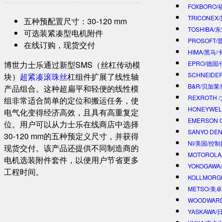
FOXBORO
TRICONEX
五种预配置尺寸：30-120 mm
TOSHIBA/
可选装紧凑型电机附件
PROSOFT
在线订购，现货交付
HIMA/黑马/
博世力士乐通过新型SMS（丝杠传动模
EPRO/德国
SCHNEIDE
块）
超紧凑滚珠丝
杠组件扩展了线性轴
B&R/贝加莱
产品组合。这种超扁平和轻便的线性模
REXROTH
组非常适合简单的定位和搬运任务，使
HONEYWE
电气化变得经济高效，且具有高重复定
EMERSON 
位。用户可以从力士乐在线商店中选择
SANYO DE
30-120 mm的五种预定义尺寸，并获得
NI/美国/控
现货交付。该产品还提供不同制造商的
MOTOROL
电机选装附件套件，以便用户节省更多
YOKOGAWA
工程时间。
KOLLMOR
METSO/美
WOODWAR
YASKAWA