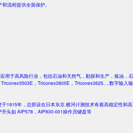
产和流程提供全面保护。
案被广泛应用于高风险行业，包括石油和天然气，勘探和生产，炼油
1，Triconex3503E，Triconex3805E，Triconex3625….数
创建于1915年，总部设在日本东京.横河计测技术有着高稳定性和高可
IP开头如 AIP578，AIP830-001操作员键盘等