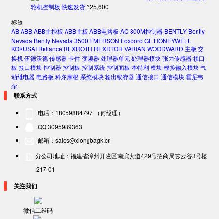
轮机控制板 快速发货
¥
25,600
标签
AB
ABB
ABB主控板
ABB主板
ABB电路板
AC 800M控制器
BENTLY
Bently
Nevada
Bently Nevada 3500
EMERSON
Foxboro
GE
HONEYWELL
KOKUSAI
Reliance
REXROTH
REXRTOH
VARIAN
WOODWARD
主板
交
换机
伍德沃德
传感器
卡件
变频器
处理器单元
处理器模块
张力传感器
接口
板
接口模块
控制器
控制板
控制系统
控制面板
本特利
模块
模拟输入模块
气
动继电器
电路板
科尔摩根
系统模块
输出锁存器
通信接口
通信模块
霍尼韦
尔
联系方式
电话：18059884797 （何经理）
QQ:3095989363
邮箱：sales@xiongbagk.cn
分公司地址：福建省漳州开发区南滨大道429号招商局芯云谷3号楼
217-01
关注我们
微信二维码