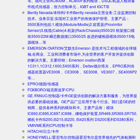
等。我司主营AC800M，AC800F系列模块，DSQC机器人模块备
件枕式传感器，张力控制单元，IGBT and IGCT等
Bently Nevada/本特利/卡件
Bently nevada主营业务:工业监测控制
技术。业务宗旨:实现对工业资产的有效保护管理。主要产品：
3500系列包括:1.模块(Module/Modle)2.前置器(Proximitor
Sensor)3.线缆(Cable)4.机架(Rack/Chassis)3500/20 框架接口模
块3500/22M 瞬态数据接口3500/25 改进的键相器模块3500/15电
源模块…等
EMERSON OVATION/艾默生
Emerson 是技术与工程领域的全球领
袖,在商业、工业和消费者市场中,为全世界的客户开发并提供创新
的解决方案。主要经销：Emerson ovation西屋
1C311,1C312,1X00,5X00系列，Deltav德尔塔夫，EPRO系列传
感器前置器VE3008 、CE3008 、SE3008、VE3007，SE4006P2
等…
EPRO/德国/传感器
FOXBORO/福克斯波罗/CPU
GE /FANUC/控制器/卡件
GE提供创新的解决方案和服务，为世界提
供必要的基础设施。GE产品广泛应用于各个行业。我们是GE的经
销商，提供各种系列的模块和卡。主要产品有：模块
IC693,IC695,IC697,IC698…继电保护装置,SR469,SR369,SR750,
燃机卡件IS200,IS215,IS220, IS420系列 DS200系列DS380系列，
VMIVME系列CPU控制卡等
HITACHI/日立/卡件
HONEYWELL/霍尼韦尔/控制器
霍尼韦尔是世界领先的气体检测和