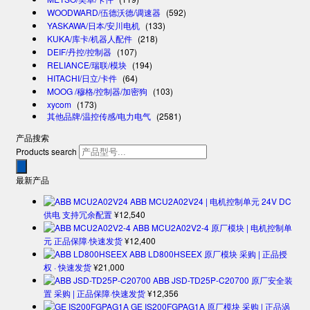
WOODWARD/伍德沃德/调速器
(592)
YASKAWA/日本/安川电机
(133)
KUKA/库卡/机器人配件
(218)
DEIF/丹控/控制器
(107)
RELIANCE/瑞联/模块
(194)
HITACHI/日立/卡件
(64)
MOOG /穆格/控制器/加密狗
(103)
xycom
(173)
其他品牌/温控传感/电力电气
(2581)
产品搜索
Products search
最新产品
ABB MCU2A02V24 | 电机控制单元 24V DC
供电 支持冗余配置
¥
12,540
ABB MCU2A02V2-4 原厂模块 | 电机控制单
元 正品保障·快速发货
¥
12,400
ABB LD800HSEEX 原厂模块 采购 | 正品授
权 · 快速发货
¥
21,000
ABB JSD-TD25P-C20700 原厂安全装
置 采购 | 正品保障·快速发货
¥
12,356
GE IS200FGPAG1A 原厂模块 采购 | 正品涡