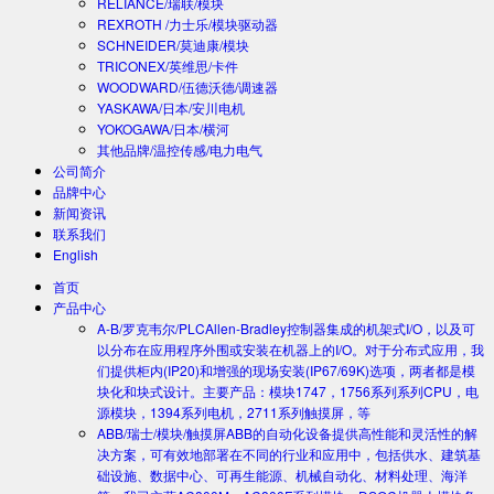
RELIANCE/瑞联/模块
REXROTH /力士乐/模块驱动器
SCHNEIDER/莫迪康/模块
TRICONEX/英维思/卡件
WOODWARD/伍德沃德/调速器
YASKAWA/日本/安川电机
YOKOGAWA/日本/横河
其他品牌/温控传感/电力电气
公司简介
品牌中心
新闻资讯
联系我们
English
首页
产品中心
A-B/罗克韦尔/PLC
Allen-Bradley控制器集成的机架式I/O，以及可
以分布在应用程序外围或安装在机器上的I/O。对于分布式应用，我
们提供柜内(IP20)和增强的现场安装(IP67/69K)选项，两者都是模
块化和块式设计。主要产品：模块1747，1756系列系列CPU，电
源模块，1394系列电机，2711系列触摸屏，等
ABB/瑞士/模块/触摸屏
ABB的自动化设备提供高性能和灵活性的解
决方案，可有效地部署在不同的行业和应用中，包括供水、建筑基
础设施、数据中心、可再生能源、机械自动化、材料处理、海洋