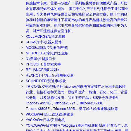
传感技术专家。霍尼韦尔生产一系列备受赞誉的便携式产品，可防
止有毒和易燃气体的威胁。 霍尼韦尔的产品系列适用于工业和商业
应用，可为各种气体提供灵活和智能的安全解决方案。数十年的经
验和对创新的承诺确保了霍尼韦尔的每件产品都按照最高的质量和
可靠性标准制造。霍尼韦尔在最恶劣的条件和最极端的环境中为人
员、财产和流程提供全面保护。
KOLLMORGEN/科尔摩根
KUKA/库卡/机器人配件
MOOG /穆格/控制器/加密狗
MOTOROLA/摩托罗拉/主板
NI/美国/控制接口卡
PROSOFT/普罗索夫特
RELIANCE/瑞联/模块
REXROTH /力士乐/模块驱动器
SCHNEIDER/莫迪康/模块
TRICONEX/英维思/卡件
Triconex的解决方案被广泛应用于高风险
行业，包括石油和天然气，勘探和生产，炼油，石化，化工，管道
和分销，以及能源和发电。我司主营产品：SIS安全系统卡件
Triconex 4351B，Triconex3721，Triconex3503E，
Triconex3805E，Triconex3625….数字输入输出通讯模块等
WOODWARD/伍德沃德/调速器
YASKAWA/日本/安川电机
YOKOGAWA/日本/横河
Yokogawa横河电机集团创建于1915年，总
部设在日本东京.横河计测技术有着高稳定性和高可靠性的产品。我