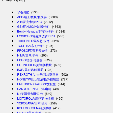
华蓄储能
(136)
ABB/瑞士/模块/触摸屏
(5809)
A-B/罗克韦尔/PLC
(2012)
GE /FANUC/控制器/卡件
(4863)
Bently Nevada/本特利/卡件
(1584)
FOXBORO/福克斯波罗/CPU
(586)
TRICONEX/英维思/卡件
(629)
TOSHIBA/东芝/卡件
(105)
PROSOFT/普罗索夫特
(273)
HIMA/黑马/卡件
(205)
EPRO/德国/传感器
(524)
SCHNEIDER/莫迪康/模块
(609)
B&R/贝加莱/触摸屏
(134)
REXROTH /力士乐/模块驱动器
(502)
HONEYWELL/霍尼韦尔/控制器
(787)
EMERSON OVATION/艾默生
(844)
SANYO DENKI/三洋/电机
(49)
NI/美国/控制接口卡
(640)
MOTOROLA/摩托罗拉/主板
(460)
YOKOGAWA/日本/横河
(258)
KOLLMORGEN/科尔摩根
(412)
METSO/美卓/卡件
(119)