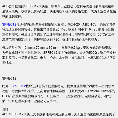
ABB公司推出的SPFEC12模块是一款专为工业自动化控制系统设计的高性能模拟
量输入模块。该模块以其高精度、快速响应和强大的诊断功能，成为工业自动化领
域的理想选择。
SPFEC12
模块能够处理多种模拟量输入标准，包括4-20mA和0-10V，确保了与多
种现场设备的兼容性。其输出精度高达±0.1%，响应时间小于10ms，能够满足快
速控制需求。模块设计考虑到了工业环境的复杂性，能够在-20°C至+60°C的工作
温度范围内稳定运行，防护等级达到IP20，保证了良好的抗干扰能力 。
模块的尺寸为110 mm x 70 mm x 30 mm，重量为0.5 kg，安装方式为导轨安装，
方便集成到各种控制系统中。SPFEC12模块的负载能力最大为500Ω，适用于多种
工业应用，包括石油化工、电力、冶金、水处理、食品饮料、汽车制造和纺织服装
等领域 。
SPFEC12
此外，
SPFEC12
模块还具备易于使用的特点，提供直观的用户界面和丰富的软件
功能，方便操作和维护。其高可靠性和兼容性，使其成为ABB System 800xA系列
DCS产品系列的重要组成部分，广泛应用于工业过程控制、电站自动化、油气开
采、污水处理等多种工业自动化应用中 。
总结：
ABB SPFEC12模块以其卓越的性能和灵活的应用，为工业自动化控制系统提供了