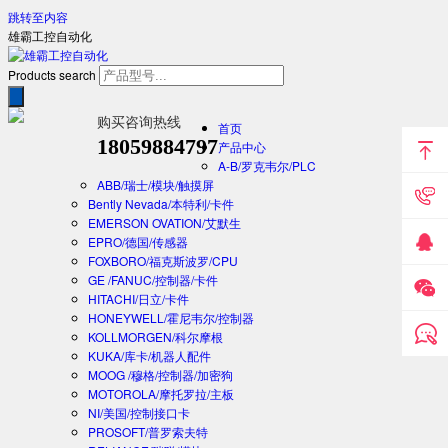
跳转至内容
雄霸工控自动化
Products search
购买咨询热线
首页
18059884797
产品中心
A-B/罗克韦尔/PLC
ABB/瑞士/模块/触摸屏
Bently Nevada/本特利/卡件
EMERSON OVATION/艾默生
EPRO/德国/传感器
FOXBORO/福克斯波罗/CPU
GE /FANUC/控制器/卡件
HITACHI/日立/卡件
HONEYWELL/霍尼韦尔/控制器
KOLLMORGEN/科尔摩根
KUKA/库卡/机器人配件
MOOG /穆格/控制器/加密狗
MOTOROLA/摩托罗拉/主板
NI/美国/控制接口卡
PROSOFT/普罗索夫特