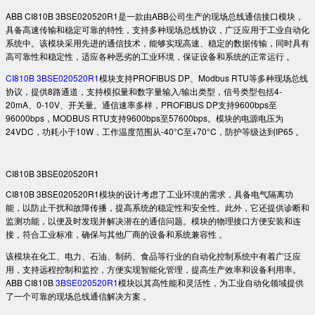
ABB CI810B 3BSE020520R1是一款由ABB公司生产的现场总线通信接口模块，
具备高速传输和稳定可靠的特性，支持多种现场总线协议，广泛应用于工业自动化
系统中。该模块采用先进的通信技术，能够实现高速、稳定的数据传输，同时具有
高可靠性和稳定性，适应各种恶劣的工业环境，保证设备和系统的正常运行 。
CI810B 3BSE020520R1
模块支持PROFIBUS DP、Modbus RTU等多种现场总线
协议，提供8路通道，支持模拟量和数字量输入/输出类型，信号类型包括4-
20mA、0-10V、开关量。通信速率多样，PROFIBUS DP支持9600bps至
96000bps，MODBUS RTU支持9600bps至57600bps。模块的电源电压为
24VDC，功耗小于10W，工作温度范围从-40°C至+70°C，防护等级达到IP65 。
CI810B 3BSE020520R1
CI810B 3BSE020520R1模块的设计考虑了工业环境的需求，具备电气隔离功
能，以防止干扰和故障传播，提高系统的稳定性和安全性。此外，它还提供诊断和
监测功能，以便及时发现并解决潜在的通信问题。模块的物理接口方便安装和连
接，符合工业标准，确保与其他厂商的设备和系统兼容性 。
该模块在化工、电力、石油、制药、食品等行业的自动化控制系统中有着广泛应
用，支持远程控制和监控，方便实现智能化管理，提高生产效率和设备利用率。
ABB CI810B
3BSE020520R1
模块以其高性能和灵活性，为工业自动化领域提供
了一个可靠的现场总线通信解决方案 。