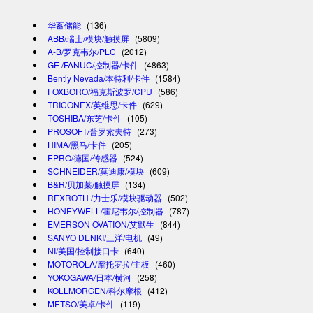
华蓄储能
(136)
ABB/瑞士/模块/触摸屏
(5809)
A-B/罗克韦尔/PLC
(2012)
GE /FANUC/控制器/卡件
(4863)
Bently Nevada/本特利/卡件
(1584)
FOXBORO/福克斯波罗/CPU
(586)
TRICONEX/英维思/卡件
(629)
TOSHIBA/东芝/卡件
(105)
PROSOFT/普罗索夫特
(273)
HIMA/黑马/卡件
(205)
EPRO/德国/传感器
(524)
SCHNEIDER/莫迪康/模块
(609)
B&R/贝加莱/触摸屏
(134)
REXROTH /力士乐/模块驱动器
(502)
HONEYWELL/霍尼韦尔/控制器
(787)
EMERSON OVATION/艾默生
(844)
SANYO DENKI/三洋/电机
(49)
NI/美国/控制接口卡
(640)
MOTOROLA/摩托罗拉/主板
(460)
YOKOGAWA/日本/横河
(258)
KOLLMORGEN/科尔摩根
(412)
METSO/美卓/卡件
(119)