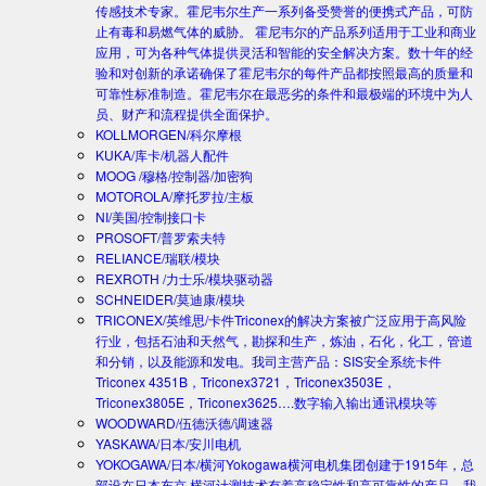
传感技术专家。霍尼韦尔生产一系列备受赞誉的便携式产品，可防
止有毒和易燃气体的威胁。 霍尼韦尔的产品系列适用于工业和商业
应用，可为各种气体提供灵活和智能的安全解决方案。数十年的经
验和对创新的承诺确保了霍尼韦尔的每件产品都按照最高的质量和
可靠性标准制造。霍尼韦尔在最恶劣的条件和最极端的环境中为人
员、财产和流程提供全面保护。
KOLLMORGEN/科尔摩根
KUKA/库卡/机器人配件
MOOG /穆格/控制器/加密狗
MOTOROLA/摩托罗拉/主板
NI/美国/控制接口卡
PROSOFT/普罗索夫特
RELIANCE/瑞联/模块
REXROTH /力士乐/模块驱动器
SCHNEIDER/莫迪康/模块
TRICONEX/英维思/卡件
Triconex的解决方案被广泛应用于高风险
行业，包括石油和天然气，勘探和生产，炼油，石化，化工，管道
和分销，以及能源和发电。我司主营产品：SIS安全系统卡件
Triconex 4351B，Triconex3721，Triconex3503E，
Triconex3805E，Triconex3625….数字输入输出通讯模块等
WOODWARD/伍德沃德/调速器
YASKAWA/日本/安川电机
YOKOGAWA/日本/横河
Yokogawa横河电机集团创建于1915年，总
部设在日本东京.横河计测技术有着高稳定性和高可靠性的产品。我