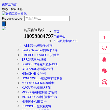
跳转至内容
雄霸工控自动化
Products search
购买咨询热线
首页
18059884797
产品中心
A-B/罗克韦尔/PLC
ABB/瑞士/模块/触摸屏
Bently Nevada/本特利/卡件
EMERSON OVATION/艾默生
EPRO/德国/传感器
FOXBORO/福克斯波罗/CPU
GE /FANUC/控制器/卡件
HITACHI/日立/卡件
HONEYWELL/霍尼韦尔/控制器
KOLLMORGEN/科尔摩根
KUKA/库卡/机器人配件
MOOG /穆格/控制器/加密狗
MOTOROLA/摩托罗拉/主板
NI/美国/控制接口卡
PROSOFT/普罗索夫特