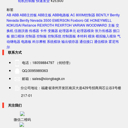
轮机控制板 快速发货
¥
25,600
标签
AB
ABB
ABB主控板
ABB主板
ABB电路板
AC 800M控制器
BENTLY
Bently
Nevada
Bently Nevada 3500
EMERSON
Foxboro
GE
HONEYWELL
KOKUSAI
Reliance
REXROTH
REXRTOH
VARIAN
WOODWARD
主板
交
换机
伍德沃德
传感器
卡件
变频器
处理器单元
处理器模块
张力传感器
接口
板
接口模块
控制器
控制板
控制系统
控制面板
本特利
模块
模拟输入模块
气
动继电器
电路板
科尔摩根
系统模块
输出锁存器
通信接口
通信模块
霍尼韦
尔
联系方式
电话：18059884797 （何经理）
QQ:3095989363
邮箱：sales@xiongbagk.cn
分公司地址：福建省漳州开发区南滨大道429号招商局芯云谷3号楼
217-01
关注我们
微信二维码