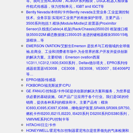
等。我司主营AC800M，AC800F系列模块，DSQC机器人模块备
件枕式传感器，张力控制单元，IGBT and IGCT等
Bently Nevada/本特利/卡件
Bently nevada主营业务:工业监测控制
技术。业务宗旨:实现对工业资产的有效保护管理。主要产品：
3500系列包括:1.模块(Module/Modle)2.前置器(Proximitor
Sensor)3.线缆(Cable)4.机架(Rack/Chassis)3500/20 框架接口模
块3500/22M 瞬态数据接口3500/25 改进的键相器模块3500/15电
源模块…等
EMERSON OVATION/艾默生
Emerson 是技术与工程领域的全球领
袖,在商业、工业和消费者市场中,为全世界的客户开发并提供创新
的解决方案。主要经销：Emerson ovation西屋
1C311,1C312,1X00,5X00系列，Deltav德尔塔夫，EPRO系列传
感器前置器VE3008 、CE3008 、SE3008、VE3007，SE4006P2
等…
EPRO/德国/传感器
FOXBORO/福克斯波罗/CPU
GE /FANUC/控制器/卡件
GE提供创新的解决方案和服务，为世界提
供必要的基础设施。GE产品广泛应用于各个行业。我们是GE的经
销商，提供各种系列的模块和卡。主要产品有：模块
IC693,IC695,IC697,IC698…继电保护装置,SR469,SR369,SR750,
燃机卡件IS200,IS215,IS220, IS420系列 DS200系列DS380系列，
VMIVME系列CPU控制卡等
HITACHI/日立/卡件
HONEYWELL/霍尼韦尔/控制器
霍尼韦尔是世界领先的气体检测和