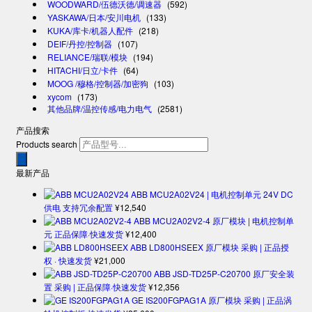
WOODWARD/伍德沃德/调速器
(592)
YASKAWA/日本/安川电机
(133)
KUKA/库卡/机器人配件
(218)
DEIF/丹控/控制器
(107)
RELIANCE/瑞联/模块
(194)
HITACHI/日立/卡件
(64)
MOOG /穆格/控制器/加密狗
(103)
xycom
(173)
其他品牌/温控传感/电力电气
(2581)
产品搜索
Products search
最新产品
ABB MCU2A02V24 | 电机控制单元 24V DC
供电 支持冗余配置
¥
12,540
ABB MCU2A02V2-4 原厂模块 | 电机控制单
元 正品保障·快速发货
¥
12,400
ABB LD800HSEEX 原厂模块 采购 | 正品授
权 · 快速发货
¥
21,000
ABB JSD-TD25P-C20700 原厂安全装
置 采购 | 正品保障·快速发货
¥
12,356
GE IS200FGPAG1A 原厂模块 采购 | 正品涡