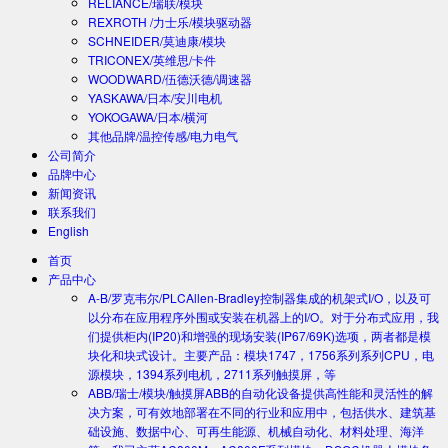
RELIANCE/瑞联/模块
REXROTH /力士乐/模块驱动器
SCHNEIDER/莫迪康/模块
TRICONEX/英维思/卡件
WOODWARD/伍德沃德/调速器
YASKAWA/日本/安川电机
YOKOGAWA/日本/横河
其他品牌/温控传感/电力电气
公司简介
品牌中心
新闻资讯
联系我们
English
首页
产品中心
A-B/罗克韦尔/PLC
Allen-Bradley控制器集成的机架式I/O，以及可
以分布在应用程序外围或安装在机器上的I/O。对于分布式应用，我
们提供柜内(IP20)和增强的现场安装(IP67/69K)选项，两者都是模
块化和块式设计。主要产品：模块1747，1756系列系列CPU，电
源模块，1394系列电机，2711系列触摸屏，等
ABB/瑞士/模块/触摸屏
ABB的自动化设备提供高性能和灵活性的解
决方案，可有效地部署在不同的行业和应用中，包括供水、建筑基
础设施、数据中心、可再生能源、机械自动化、材料处理、海洋