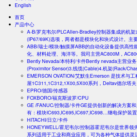
English
首页
产品中心
A-B/罗克韦尔/PLC
Allen-Bradley控制器集
(IP67/69K)选项，两者都是模块化和块式设计。主
ABB/瑞士/模块/触摸屏
ABB的自动化设备提供高
化、材料处理、海洋等。我司主营AC800M，AC80
Bently Nevada/本特利/卡件
Bently nevada
(Proximitor Sensor)3.线缆(Cable)4.机架(
EMERSON OVATION/艾默生
Emerson 是技术
屋1C311,1C312,1X00,5X00系列，Deltav德
EPRO/德国/传感器
FOXBORO/福克斯波罗/CPU
GE /FANUC/控制器/卡件
GE提供创新的解决方案
有：模块IC693,IC695,IC697,IC698…继电保护装置
HITACHI/日立/卡件
HONEYWELL/霍尼韦尔/控制器
霍尼韦尔是世界领
系列适用于工业和商业应用，可为各种气体提供灵