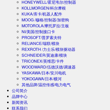
HONEYWELL/霍尼韦尔/控制器
KOLLMORGEN/科尔摩根
KUKA/库卡/机器人配件
MOOG /穆格/控制器/加密狗
MOTOROLA/摩托罗拉/主板
NI/美国/控制接口卡
PROSOFT/普罗索夫特
RELIANCE/瑞联/模块
REXROTH /力士乐/模块驱动器
SCHNEIDER/莫迪康/模块
TRICONEX/英维思/卡件
WOODWARD/伍德沃德/调速器
YASKAWA/日本/安川电机
YOKOGAWA/日本/横河
其他品牌/温控传感/电力电气
公司简介
品牌中心
新闻资讯
联系我们