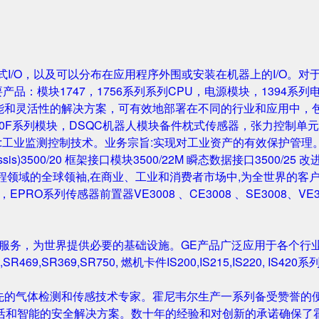
成的机架式I/O，以及可以分布在应用程序外围或安装在机器上的I/O。
要产品：模块1747，1756系列系列CPU，电源模块，1394系列
性能和灵活性的解决方案，可有效地部署在不同的行业和应用中，
0F系列模块，DSQC机器人模块备件枕式传感器，张力控制单元，IGB
主营业务:工业监测控制技术。业务宗旨:实现对工业资产的有效保护管理。主要产
Rack/Chassis)3500/20 框架接口模块3500/22M 瞬态数据接口350
与工程领域的全球领袖,在商业、工业和消费者市场中,为全世界的客户开发
尔塔夫，EPRO系列传感器前置器VE3008 、CE3008 、SE3008、VE
和服务，为世界提供必要的基础设施。GE产品广泛应用于各个行
,SR469,SR369,SR750, 燃机卡件IS200,IS215,IS220, I
先的气体检测和传感技术专家。霍尼韦尔生产一系列备受赞誉的便
活和智能的安全解决方案。数十年的经验和对创新的承诺确保了