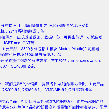
对于分布式应用，我们提供柜内(IP20)和增强的现场安装
电机，2711系列触摸屏，等
包括供水、建筑基础设施、数据中心、可再生能源、机械自动
T and IGCT等
品：3500系列包括:1.模块(Module/Modle)2.前置器
0/25 改进的键相器模块3500/15电源模块…等
并提供创新的解决方案。主要经销：Emerson ovation西
3007，SE4006P2等…
业。我们是GE的经销商，提供各种系列的模块和卡。主要产品
S420系列 DS200系列DS380系列，VMIVME系列CPU控制卡等
携式产品，可防止有毒和易燃气体的威胁。 霍尼韦尔的产品
霍尼韦尔的每件产品都按照最高的质量和可靠性标准制造。霍尼