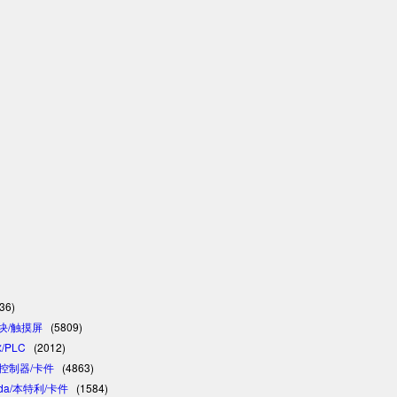
36)
模块/触摸屏
(5809)
/PLC
(2012)
C/控制器/卡件
(4863)
vada/本特利/卡件
(1584)