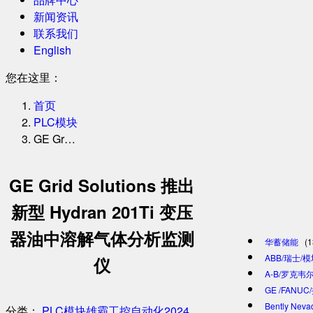
新闻资讯
联系我们
English
您在这里：
首页
PLC模块
GE Gr…
GE Grid Solutions 推出
新型 Hydran 201Ti 变压
器油中溶解气体分析监测
华蓄储能
(1
ABB/瑞士/
仪
A-B/罗克韦尔
GE /FANU
Bently Ne
分类：
PLC模块
雄霸工控自动化
2024