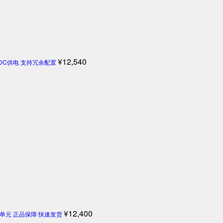
¥
12,540
4V DC供电 支持冗余配置
¥
12,400
机控制单元 正品保障·快速发货