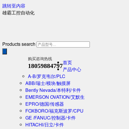
跳转至内容
雄霸工控自动化
Products search
购买咨询热线
首页
18059884797
产品中心
A-B/罗克韦尔/PLC
ABB/瑞士/模块/触摸屏
Bently Nevada/本特利/卡件
EMERSON OVATION/艾默生
EPRO/德国/传感器
FOXBORO/福克斯波罗/CPU
GE /FANUC/控制器/卡件
HITACHI/日立/卡件