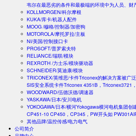
韦尔在最恶劣的条件和最极端的环境中为人员、财
KOLLMORGEN/科尔摩根
KUKA/库卡/机器人配件
MOOG /穆格/控制器/加密狗
MOTOROLA/摩托罗拉/主板
NI/美国/控制接口卡
PROSOFT/普罗索夫特
RELIANCE/瑞联/模块
REXROTH /力士乐/模块驱动器
SCHNEIDER/莫迪康/模块
TRICONEX/英维思/卡件
Triconex的解决方
SIS安全系统卡件Triconex 4351B，Triconex372
WOODWARD/伍德沃德/调速器
YASKAWA/日本/安川电机
YOKOGAWA/日本/横河
Yokogawa横河电机集团
CP451-10 CP450，CP345，PW开头如 PW301A
其他品牌/温控传感/电力电气
公司简介
品牌中心