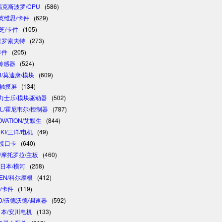
/福克斯波罗/CPU
(586)
/英维思/卡件
(629)
东芝/卡件
(105)
/普罗索夫特
(273)
卡件
(205)
/传感器
(524)
R/莫迪康/模块
(609)
/触摸屏
(134)
 /力士乐/模块驱动器
(502)
LL/霍尼韦尔/控制器
(787)
OVATION/艾默生
(844)
NKI/三洋/电机
(49)
制接口卡
(640)
A/摩托罗拉/主板
(460)
/日本/横河
(258)
GEN/科尔摩根
(412)
卓/卡件
(119)
D/伍德沃德/调速器
(592)
/日本/安川电机
(133)