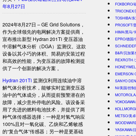
FOXBORO
年8月27日
TRICONEX
TOSHIBA/
2024年8月27日 – GE Grid Solutions，
PROSOFT
作为全球领先的电网解决方案提供商，
HIMA/黑马/
宣布推出新型 Hydran 201Ti 变压器油
EPRO/德国
中溶解气体分析（DGA）监测仪。这款
SCHNEIDE
设备以其小巧的体积、简易的安装过程
B&R/贝加莱
REXROTH
和高效的性能，为变压器的故障检测提
HONEYWE
供了一个创新的解决方案 。
EMERSON 
Hydran 201Ti
监测仪利用连续油中溶
SANYO DE
解气体分析技术，能够实时监测变压器
NI/美国/控
油中的气体成分，从而提前预警潜在的
MOTOROL
故障，减少意外停电的风险。该设备采
YOKOGAWA
用了先进的燃料电池技术，并提供了两
KOLLMOR
METSO/美
种气体传感器选择：一种是对氢气响应
WOODWAR
100%且对一氧化碳、乙炔和乙烯敏感
YASKAWA
的“复合气体”传感器；另一种是更基础