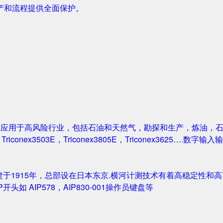
产和流程提供全面保护。
案被广泛应用于高风险行业，包括石油和天然气，勘探和生产，炼油
1，Triconex3503E，Triconex3805E，Triconex3625….数
创建于1915年，总部设在日本东京.横河计测技术有着高稳定性和高可
IP开头如 AIP578，AIP830-001操作员键盘等