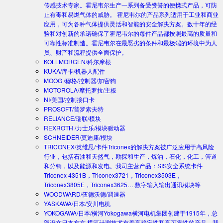
传感技术专家。霍尼韦尔生产一系列备受赞誉的便携式产品，可防
止有毒和易燃气体的威胁。 霍尼韦尔的产品系列适用于工业和商业
应用，可为各种气体提供灵活和智能的安全解决方案。数十年的经
验和对创新的承诺确保了霍尼韦尔的每件产品都按照最高的质量和
可靠性标准制造。霍尼韦尔在最恶劣的条件和最极端的环境中为人
员、财产和流程提供全面保护。
KOLLMORGEN/科尔摩根
KUKA/库卡/机器人配件
MOOG /穆格/控制器/加密狗
MOTOROLA/摩托罗拉/主板
NI/美国/控制接口卡
PROSOFT/普罗索夫特
RELIANCE/瑞联/模块
REXROTH /力士乐/模块驱动器
SCHNEIDER/莫迪康/模块
TRICONEX/英维思/卡件
Triconex的解决方案被广泛应用于高风险
行业，包括石油和天然气，勘探和生产，炼油，石化，化工，管道
和分销，以及能源和发电。我司主营产品：SIS安全系统卡件
Triconex 4351B，Triconex3721，Triconex3503E，
Triconex3805E，Triconex3625….数字输入输出通讯模块等
WOODWARD/伍德沃德/调速器
YASKAWA/日本/安川电机
YOKOGAWA/日本/横河
Yokogawa横河电机集团创建于1915年，总
部设在日本东京.横河计测技术有着高稳定性和高可靠性的产品。我