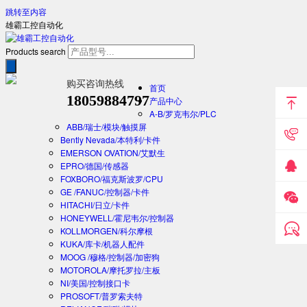
跳转至内容
雄霸工控自动化
Products search
购买咨询热线
首页
18059884797
产品中心
A-B/罗克韦尔/PLC
ABB/瑞士/模块/触摸屏
Bently Nevada/本特利/卡件
EMERSON OVATION/艾默生
EPRO/德国/传感器
FOXBORO/福克斯波罗/CPU
GE /FANUC/控制器/卡件
HITACHI/日立/卡件
HONEYWELL/霍尼韦尔/控制器
KOLLMORGEN/科尔摩根
KUKA/库卡/机器人配件
MOOG /穆格/控制器/加密狗
MOTOROLA/摩托罗拉/主板
NI/美国/控制接口卡
PROSOFT/普罗索夫特