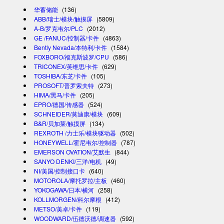
华蓄储能
(136)
ABB/瑞士/模块/触摸屏
(5809)
A-B/罗克韦尔/PLC
(2012)
GE /FANUC/控制器/卡件
(4863)
Bently Nevada/本特利/卡件
(1584)
FOXBORO/福克斯波罗/CPU
(586)
TRICONEX/英维思/卡件
(629)
TOSHIBA/东芝/卡件
(105)
PROSOFT/普罗索夫特
(273)
HIMA/黑马/卡件
(205)
EPRO/德国/传感器
(524)
SCHNEIDER/莫迪康/模块
(609)
B&R/贝加莱/触摸屏
(134)
REXROTH /力士乐/模块驱动器
(502)
HONEYWELL/霍尼韦尔/控制器
(787)
EMERSON OVATION/艾默生
(844)
SANYO DENKI/三洋/电机
(49)
NI/美国/控制接口卡
(640)
MOTOROLA/摩托罗拉/主板
(460)
YOKOGAWA/日本/横河
(258)
KOLLMORGEN/科尔摩根
(412)
METSO/美卓/卡件
(119)
WOODWARD/伍德沃德/调速器
(592)