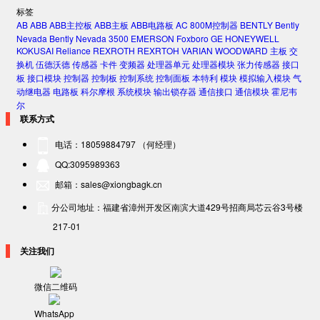
标签
AB
ABB
ABB主控板
ABB主板
ABB电路板
AC 800M控制器
BENTLY
Bently
Nevada
Bently Nevada 3500
EMERSON
Foxboro
GE
HONEYWELL
KOKUSAI
Reliance
REXROTH
REXRTOH
VARIAN
WOODWARD
主板
交
换机
伍德沃德
传感器
卡件
变频器
处理器单元
处理器模块
张力传感器
接口
板
接口模块
控制器
控制板
控制系统
控制面板
本特利
模块
模拟输入模块
气
动继电器
电路板
科尔摩根
系统模块
输出锁存器
通信接口
通信模块
霍尼韦
尔
联系方式
电话：18059884797 （何经理）
QQ:3095989363
邮箱：sales@xiongbagk.cn
分公司地址：福建省漳州开发区南滨大道429号招商局芯云谷3号楼
217-01
关注我们
微信二维码
WhatsApp