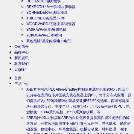
RELIANCE/瑞联/模块
REXROTH /力士乐/模块驱动器
SCHNEIDER/莫迪康/模块
TRICONEX/英维思/卡件
WOODWARD/伍德沃德/调速器
YASKAWA/日本/安川电机
YOKOGAWA/日本/横河
其他品牌/温控传感/电力电气
公司简介
品牌中心
新闻资讯
联系我们
English
首页
产品中心
A-B/罗克韦尔/PLC
Allen-Bradley控制器集成的机架式I/O，以及可
以分布在应用程序外围或安装在机器上的I/O。对于分布式应用，我
们提供柜内(IP20)和增强的现场安装(IP67/69K)选项，两者都是模
块化和块式设计。主要产品：模块1747，1756系列系列CPU，电
源模块，1394系列电机，2711系列触摸屏，等
ABB/瑞士/模块/触摸屏
ABB的自动化设备提供高性能和灵活性的解
决方案，可有效地部署在不同的行业和应用中，包括供水、建筑基
础设施、数据中心、可再生能源、机械自动化、材料处理、海洋