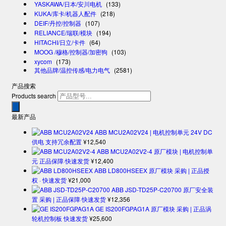
YASKAWA/日本/安川电机
(133)
KUKA/库卡/机器人配件
(218)
DEIF/丹控/控制器
(107)
RELIANCE/瑞联/模块
(194)
HITACHI/日立/卡件
(64)
MOOG /穆格/控制器/加密狗
(103)
xycom
(173)
其他品牌/温控传感/电力电气
(2581)
产品搜索
Products search
最新产品
ABB MCU2A02V24 | 电机控制单元 24V DC
供电 支持冗余配置
¥
12,540
ABB MCU2A02V2-4 原厂模块 | 电机控制单
元 正品保障·快速发货
¥
12,400
ABB LD800HSEEX 原厂模块 采购 | 正品授
权 · 快速发货
¥
21,000
ABB JSD-TD25P-C20700 原厂安全装
置 采购 | 正品保障·快速发货
¥
12,356
GE IS200FGPAG1A 原厂模块 采购 | 正品涡
轮机控制板 快速发货
¥
25,600