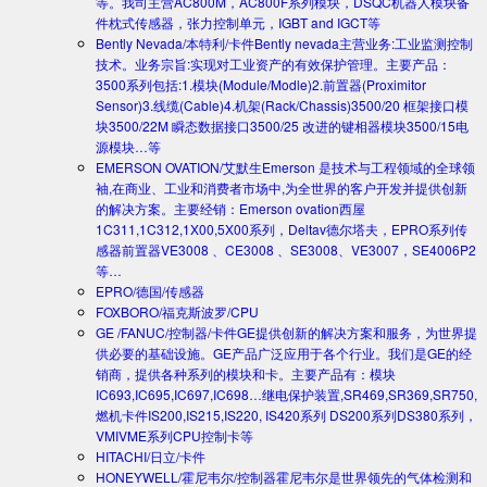
等。我司主营AC800M，AC800F系列模块，DSQC机器人模块备
件枕式传感器，张力控制单元，IGBT and IGCT等
Bently Nevada/本特利/卡件
Bently nevada主营业务:工业监测控制
技术。业务宗旨:实现对工业资产的有效保护管理。主要产品：
3500系列包括:1.模块(Module/Modle)2.前置器(Proximitor
Sensor)3.线缆(Cable)4.机架(Rack/Chassis)3500/20 框架接口模
块3500/22M 瞬态数据接口3500/25 改进的键相器模块3500/15电
源模块…等
EMERSON OVATION/艾默生
Emerson 是技术与工程领域的全球领
袖,在商业、工业和消费者市场中,为全世界的客户开发并提供创新
的解决方案。主要经销：Emerson ovation西屋
1C311,1C312,1X00,5X00系列，Deltav德尔塔夫，EPRO系列传
感器前置器VE3008 、CE3008 、SE3008、VE3007，SE4006P2
等…
EPRO/德国/传感器
FOXBORO/福克斯波罗/CPU
GE /FANUC/控制器/卡件
GE提供创新的解决方案和服务，为世界提
供必要的基础设施。GE产品广泛应用于各个行业。我们是GE的经
销商，提供各种系列的模块和卡。主要产品有：模块
IC693,IC695,IC697,IC698…继电保护装置,SR469,SR369,SR750,
燃机卡件IS200,IS215,IS220, IS420系列 DS200系列DS380系列，
VMIVME系列CPU控制卡等
HITACHI/日立/卡件
HONEYWELL/霍尼韦尔/控制器
霍尼韦尔是世界领先的气体检测和