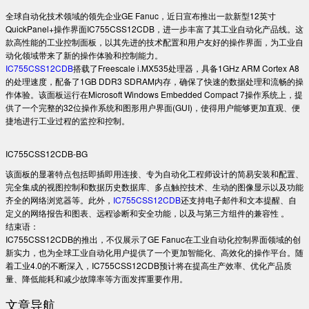
全球自动化技术领域的领先企业GE Fanuc，近日宣布推出一款新型12英寸
QuickPanel+操作界面IC755CSS12CDB，进一步丰富了其工业自动化产品线。这
款高性能的工业控制面板，以其先进的技术配置和用户友好的操作界面，为工业自
动化领域带来了新的操作体验和控制能力。
IC755CSS12CDB
搭载了Freescale i.MX535处理器，具备1GHz ARM Cortex A8
的处理速度，配备了1GB DDR3 SDRAM内存，确保了快速的数据处理和流畅的操
作体验。该面板运行在Microsoft Windows Embedded Compact 7操作系统上，提
供了一个完整的32位操作系统和图形用户界面(GUI)，使得用户能够更加直观、便
捷地进行工业过程的监控和控制。
IC755CSS12CDB-BG
该面板的显著特点包括即插即用连接、专为自动化工程师设计的简易安装和配置、
完全集成的视图控制和数据历史数据库、多点触控技术、生动的图像显示以及功能
齐全的网络浏览器等。此外，
IC755CSS12CDB
还支持电子邮件和文本提醒、自
定义的网络报告和图表、远程诊断和安全功能，以及与第三方组件的兼容性 。
结束语：
IC755CSS12CDB的推出，不仅展示了GE Fanuc在工业自动化控制界面领域的创
新实力，也为全球工业自动化用户提供了一个更加智能化、高效化的操作平台。随
着工业4.0的不断深入，IC755CSS12CDB预计将在提高生产效率、优化产品质
量、降低能耗和减少故障率等方面发挥重要作用。
文章导航