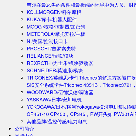
韦尔在最恶劣的条件和最极端的环境中为人员、财
KOLLMORGEN/科尔摩根
KUKA/库卡/机器人配件
MOOG /穆格/控制器/加密狗
MOTOROLA/摩托罗拉/主板
NI/美国/控制接口卡
PROSOFT/普罗索夫特
RELIANCE/瑞联/模块
REXROTH /力士乐/模块驱动器
SCHNEIDER/莫迪康/模块
TRICONEX/英维思/卡件
Triconex的解决方
SIS安全系统卡件Triconex 4351B，Triconex372
WOODWARD/伍德沃德/调速器
YASKAWA/日本/安川电机
YOKOGAWA/日本/横河
Yokogawa横河电机集团
CP451-10 CP450，CP345，PW开头如 PW301A
其他品牌/温控传感/电力电气
公司简介
品牌中心