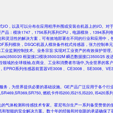
成的机架式I/O，以及可以分布在应用程序外围或安装在机器上的I/O。
要产品：模块1747，1756系列系列CPU，电源模块，1394系列
性能和灵活性的解决方案，可有效地部署在不同的行业和应用中，
0F系列模块，DSQC机器人模块备件枕式传感器，张力控制单元，IGB
主营业务:工业监测控制技术。业务宗旨:实现对工业资产的有效保护管理。主要产
Rack/Chassis)3500/20 框架接口模块3500/22M 瞬态数据接口350
与工程领域的全球领袖,在商业、工业和消费者市场中,为全世界的客户开发
尔塔夫，EPRO系列传感器前置器VE3008 、CE3008 、SE3008、VE
和服务，为世界提供必要的基础设施。GE产品广泛应用于各个行
,SR469,SR369,SR750, 燃机卡件IS200,IS215,IS220, I
先的气体检测和传感技术专家。霍尼韦尔生产一系列备受赞誉的便
活和智能的安全解决方案。数十年的经验和对创新的承诺确保了