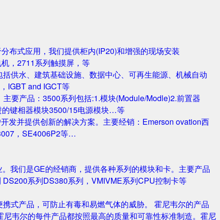
对于分布式应用，我们提供柜内(IP20)和增强的现场安装
电机，2711系列触摸屏，等
包括供水、建筑基础设施、数据中心、可再生能源、机械自动
T and IGCT等
品：3500系列包括:1.模块(Module/Modle)2.前置器
0/25 改进的键相器模块3500/15电源模块…等
并提供创新的解决方案。主要经销：Emerson ovation西
3007，SE4006P2等…
业。我们是GE的经销商，提供各种系列的模块和卡。主要产品
S420系列 DS200系列DS380系列，VMIVME系列CPU控制卡等
携式产品，可防止有毒和易燃气体的威胁。 霍尼韦尔的产品
霍尼韦尔的每件产品都按照最高的质量和可靠性标准制造。霍尼