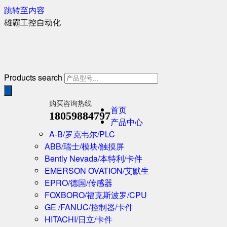
跳转至内容
雄霸工控自动化
Products search
购买咨询热线
首页
18059884797
产品中心
A-B/罗克韦尔/PLC
ABB/瑞士/模块/触摸屏
Bently Nevada/本特利/卡件
EMERSON OVATION/艾默生
EPRO/德国/传感器
FOXBORO/福克斯波罗/CPU
GE /FANUC/控制器/卡件
HITACHI/日立/卡件