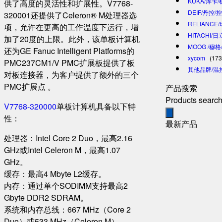
KUKA/库卡
供了高度的灵活性和扩展性。V7768-
DEIF/丹控/
320001还提供了Celeron® M处理器选
RELIANCE
项，允许在更高的工作温度下运行，增
HITACHI/
加了20度的上限。此外，该单板计算机
MOOG /穆
还为GE Fanuc Intelligent Platforms的
xycom
(173
PMC237CM1/V PMC扩展板提供了板
其他品牌/温
对板连接器，为客户提供了额外的三个
PMC扩展点 。
产品搜索
Products searc
V7768-320000
单板计算机具备以下特
性：
最新产品
处理器：Intel Core 2 Duo，最高2.16
GHz或Intel Celeron M，最高1.07
GHz。
缓存：最高4 Mbyte L2缓存。
内存：通过单个SODIMM支持最高2
Gbyte DDR2 SDRAM。
系统和内存总线：667 MHz（Core 2
Duo）或533 MHz（Celeron M）。