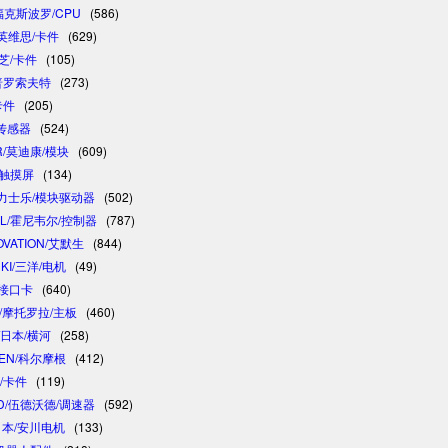
/福克斯波罗/CPU
(586)
/英维思/卡件
(629)
东芝/卡件
(105)
/普罗索夫特
(273)
卡件
(205)
/传感器
(524)
R/莫迪康/模块
(609)
/触摸屏
(134)
 /力士乐/模块驱动器
(502)
LL/霍尼韦尔/控制器
(787)
OVATION/艾默生
(844)
NKI/三洋/电机
(49)
制接口卡
(640)
A/摩托罗拉/主板
(460)
/日本/横河
(258)
GEN/科尔摩根
(412)
卓/卡件
(119)
D/伍德沃德/调速器
(592)
/日本/安川电机
(133)