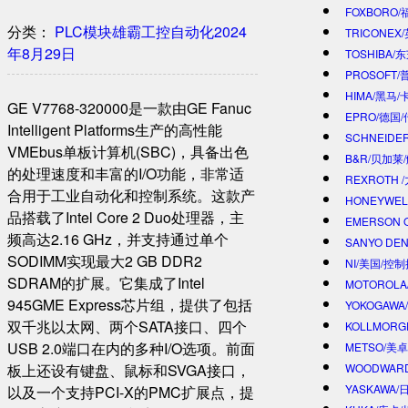
FOXBORO
分类：
PLC模块
雄霸工控自动化
2024
TRICONEX
年8月29日
TOSHIBA/
PROSOFT
HIMA/黑马/
GE V7768-320000是一款由GE Fanuc
EPRO/德国
Intelligent Platforms生产的高性能
SCHNEIDE
VMEbus单板计算机(SBC)，具备出色
B&R/贝加莱
的处理速度和丰富的I/O功能，非常适
REXROTH
合用于工业自动化和控制系统。这款产
HONEYWE
品搭载了Intel Core 2 Duo处理器，主
EMERSON 
频高达2.16 GHz，并支持通过单个
SANYO DE
SODIMM实现最大2 GB DDR2
NI/美国/控
SDRAM的扩展。它集成了Intel
MOTOROL
945GME Express芯片组，提供了包括
YOKOGAWA
双千兆以太网、两个SATA接口、四个
KOLLMOR
USB 2.0端口在内的多种I/O选项。前面
METSO/美
板上还设有键盘、鼠标和SVGA接口，
WOODWAR
YASKAWA
以及一个支持PCI-X的PMC扩展点，提