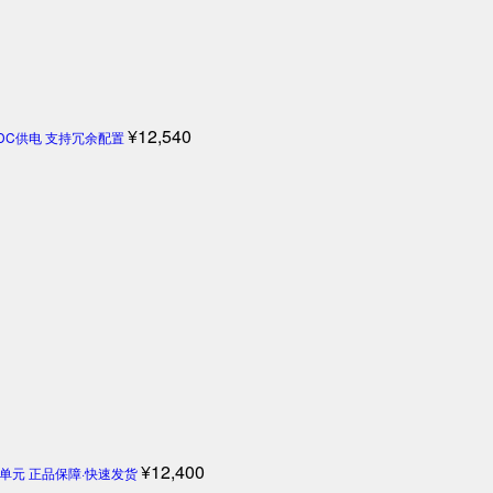
¥
12,540
4V DC供电 支持冗余配置
¥
12,400
机控制单元 正品保障·快速发货