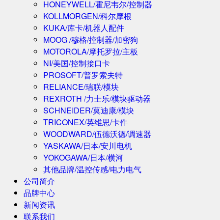
HONEYWELL/霍尼韦尔/控制器
KOLLMORGEN/科尔摩根
KUKA/库卡/机器人配件
MOOG /穆格/控制器/加密狗
MOTOROLA/摩托罗拉/主板
NI/美国/控制接口卡
PROSOFT/普罗索夫特
RELIANCE/瑞联/模块
REXROTH /力士乐/模块驱动器
SCHNEIDER/莫迪康/模块
TRICONEX/英维思/卡件
WOODWARD/伍德沃德/调速器
YASKAWA/日本/安川电机
YOKOGAWA/日本/横河
其他品牌/温控传感/电力电气
公司简介
品牌中心
新闻资讯
联系我们