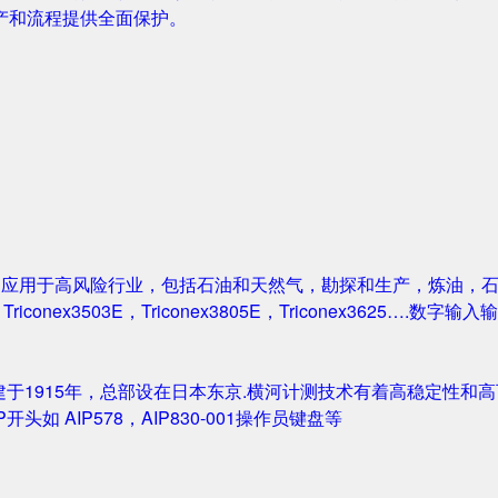
产和流程提供全面保护。
案被广泛应用于高风险行业，包括石油和天然气，勘探和生产，炼油
1，Triconex3503E，Triconex3805E，Triconex3625….数
创建于1915年，总部设在日本东京.横河计测技术有着高稳定性和高可
IP开头如 AIP578，AIP830-001操作员键盘等