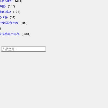
/机器人配件
(218)
控制器
(107)
/瑞联/模块
(194)
日立/卡件
(64)
格/控制器/加密狗
(103)
)
控传感/电力电气
(2581)
h