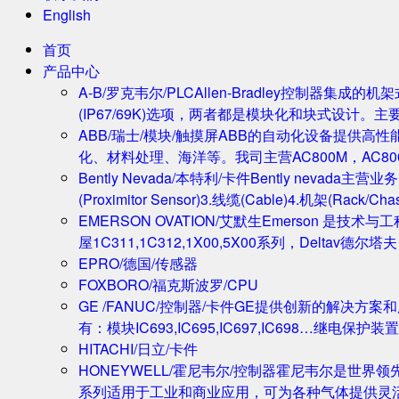
English
首页
产品中心
A-B/罗克韦尔/PLC
Allen-Bradley控制器集
(IP67/69K)选项，两者都是模块化和块式设计。主
ABB/瑞士/模块/触摸屏
ABB的自动化设备提供高
化、材料处理、海洋等。我司主营AC800M，AC80
Bently Nevada/本特利/卡件
Bently nevada
(Proximitor Sensor)3.线缆(Cable)4.机架(
EMERSON OVATION/艾默生
Emerson 是技术
屋1C311,1C312,1X00,5X00系列，Deltav德
EPRO/德国/传感器
FOXBORO/福克斯波罗/CPU
GE /FANUC/控制器/卡件
GE提供创新的解决方案
有：模块IC693,IC695,IC697,IC698…继电保护装置
HITACHI/日立/卡件
HONEYWELL/霍尼韦尔/控制器
霍尼韦尔是世界领
系列适用于工业和商业应用，可为各种气体提供灵