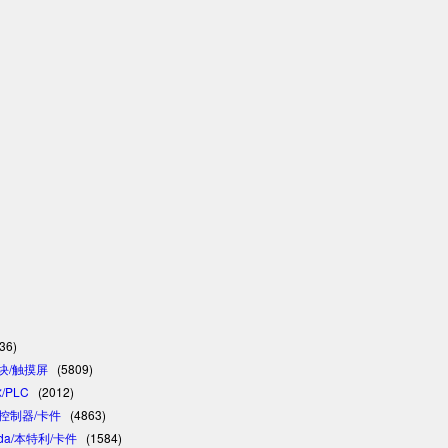
36)
模块/触摸屏
(5809)
/PLC
(2012)
C/控制器/卡件
(4863)
vada/本特利/卡件
(1584)