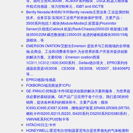
等。我司主营AC800M，AC800F系列模块，DSQC机器人模块备
件枕式传感器，张力控制单元，IGBT and IGCT等
Bently Nevada/本特利/卡件
Bently nevada主营业务:工业监测控制
技术。业务宗旨:实现对工业资产的有效保护管理。主要产品：
3500系列包括:1.模块(Module/Modle)2.前置器(Proximitor
Sensor)3.线缆(Cable)4.机架(Rack/Chassis)3500/20 框架接口模
块3500/22M 瞬态数据接口3500/25 改进的键相器模块3500/15电
源模块…等
EMERSON OVATION/艾默生
Emerson 是技术与工程领域的全球领
袖,在商业、工业和消费者市场中,为全世界的客户开发并提供创新
的解决方案。主要经销：Emerson ovation西屋
1C311,1C312,1X00,5X00系列，Deltav德尔塔夫，EPRO系列传
感器前置器VE3008 、CE3008 、SE3008、VE3007，SE4006P2
等…
EPRO/德国/传感器
FOXBORO/福克斯波罗/CPU
GE /FANUC/控制器/卡件
GE提供创新的解决方案和服务，为世界提
供必要的基础设施。GE产品广泛应用于各个行业。我们是GE的经
销商，提供各种系列的模块和卡。主要产品有：模块
IC693,IC695,IC697,IC698…继电保护装置,SR469,SR369,SR750,
燃机卡件IS200,IS215,IS220, IS420系列 DS200系列DS380系列，
VMIVME系列CPU控制卡等
HITACHI/日立/卡件
HONEYWELL/霍尼韦尔/控制器
霍尼韦尔是世界领先的气体检测和