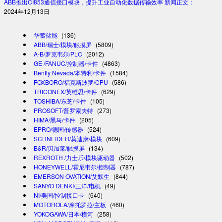
ABB推出CI853通信接口模块，提升工业自动化数据传输效率 新闻正文：
2024年12月13日
华蓄储能
(136)
ABB/瑞士/模块/触摸屏
(5809)
A-B/罗克韦尔/PLC
(2012)
GE /FANUC/控制器/卡件
(4863)
Bently Nevada/本特利/卡件
(1584)
FOXBORO/福克斯波罗/CPU
(586)
TRICONEX/英维思/卡件
(629)
TOSHIBA/东芝/卡件
(105)
PROSOFT/普罗索夫特
(273)
HIMA/黑马/卡件
(205)
EPRO/德国/传感器
(524)
SCHNEIDER/莫迪康/模块
(609)
B&R/贝加莱/触摸屏
(134)
REXROTH /力士乐/模块驱动器
(502)
HONEYWELL/霍尼韦尔/控制器
(787)
EMERSON OVATION/艾默生
(844)
SANYO DENKI/三洋/电机
(49)
NI/美国/控制接口卡
(640)
MOTOROLA/摩托罗拉/主板
(460)
YOKOGAWA/日本/横河
(258)