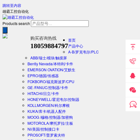
跳转至内容
雄霸工控自动化
Products search
购买咨询热线
首页
18059884797
产品中心
A-B/罗克韦尔/PLC
ABB/瑞士/模块/触摸屏
Bently Nevada/本特利/卡件
EMERSON OVATION/艾默生
EPRO/德国/传感器
FOXBORO/福克斯波罗/CPU
GE /FANUC/控制器/卡件
HITACHI/日立/卡件
HONEYWELL/霍尼韦尔/控制器
KOLLMORGEN/科尔摩根
KUKA/库卡/机器人配件
MOOG /穆格/控制器/加密狗
MOTOROLA/摩托罗拉/主板
NI/美国/控制接口卡
PROSOFT/普罗索夫特