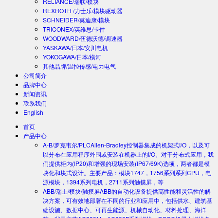
RELIANCE/瑞联/模块
REXROTH /力士乐/模块驱动器
SCHNEIDER/莫迪康/模块
TRICONEX/英维思/卡件
WOODWARD/伍德沃德/调速器
YASKAWA/日本/安川电机
YOKOGAWA/日本/横河
其他品牌/温控传感/电力电气
公司简介
品牌中心
新闻资讯
联系我们
English
首页
产品中心
A-B/罗克韦尔/PLC
Allen-Bradley控制器集成的机架式I/O，以及可
以分布在应用程序外围或安装在机器上的I/O。对于分布式应用，我
们提供柜内(IP20)和增强的现场安装(IP67/69K)选项，两者都是模
块化和块式设计。主要产品：模块1747，1756系列系列CPU，电
源模块，1394系列电机，2711系列触摸屏，等
ABB/瑞士/模块/触摸屏
ABB的自动化设备提供高性能和灵活性的解
决方案，可有效地部署在不同的行业和应用中，包括供水、建筑基
础设施、数据中心、可再生能源、机械自动化、材料处理、海洋