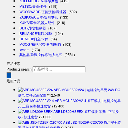
KOLLMORGEN/科尔摩根
(412)
METSO/美卓/卡件
(119)
WOODWARD/伍德沃德/调速器
(592)
YASKAWA/日本/安川电机
(133)
KUKA/库卡/机器人配件
(218)
DEIF/丹控/控制器
(107)
RELIANCE/瑞联/模块
(194)
HITACHI/日立/卡件
(64)
MOOG /穆格/控制器/加密狗
(103)
xycom
(173)
其他品牌/温控传感/电力电气
(2581)
产品搜索
Products search
最新产品
ABB MCU2A02V24 | 电机控制单元 24V DC
供电 支持冗余配置
¥
12,540
ABB MCU2A02V2-4 原厂模块 | 电机控制单
元 正品保障·快速发货
¥
12,400
ABB LD800HSEEX 原厂模块 采购 | 正品授
权 · 快速发货
¥
21,000
ABB JSD-TD25P-C20700 原厂安全装
置 采购 | 正品保障·快速发货
¥
12,356