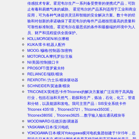
传感技术专家。霍尼韦尔生产一系列备受赞誉的便携式产品，可防
止有毒和易燃气体的威胁。 霍尼韦尔的产品系列适用于工业和商业
应用，可为各种气体提供灵活和智能的安全解决方案。数十年的经
验和对创新的承诺确保了霍尼韦尔的每件产品都按照最高的质量和
可靠性标准制造。霍尼韦尔在最恶劣的条件和最极端的环境中为人
员、财产和流程提供全面保护。
KOLLMORGEN/科尔摩根
KUKA/库卡/机器人配件
MOOG /穆格/控制器/加密狗
MOTOROLA/摩托罗拉/主板
NI/美国/控制接口卡
PROSOFT/普罗索夫特
RELIANCE/瑞联/模块
REXROTH /力士乐/模块驱动器
SCHNEIDER/莫迪康/模块
TRICONEX/英维思/卡件
Triconex的解决方案被广泛应用于高风险
行业，包括石油和天然气，勘探和生产，炼油，石化，化工，管道
和分销，以及能源和发电。我司主营产品：SIS安全系统卡件
Triconex 4351B，Triconex3721，Triconex3503E，
Triconex3805E，Triconex3625….数字输入输出通讯模块等
WOODWARD/伍德沃德/调速器
YASKAWA/日本/安川电机
YOKOGAWA/日本/横河
Yokogawa横河电机集团创建于1915年，总
部设在日本东京.横河计测技术有着高稳定性和高可靠性的产品。我