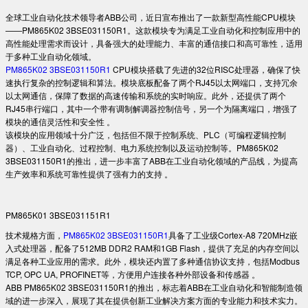
全球工业自动化技术领导者ABB公司，近日宣布推出了一款新型高性能CPU模块
——PM865K02 3BSE031150R1。这款模块专为满足工业自动化和控制应用中的
高性能处理需求而设计，具备强大的处理能力、丰富的通信接口和高可靠性，适用
于多种工业自动化领域。
PM865K02 3BSE031150R1
CPU模块搭载了先进的32位RISC处理器，确保了快
速执行复杂的控制逻辑和算法。模块底板配备了两个RJ45以太网端口，支持冗余
以太网通信，保障了数据的高速传输和系统的实时响应。此外，还提供了两个
RJ45串行端口，其中一个带有调制解调器控制信号，另一个为隔离端口，增强了
模块的通信灵活性和安全性 。
该模块的应用领域十分广泛，包括但不限于控制系统、PLC（可编程逻辑控制
器）、工业自动化、过程控制、电力系统控制以及运动控制等。PM865K02
3BSE031150R1的推出，进一步丰富了ABB在工业自动化领域的产品线，为提高
生产效率和系统可靠性提供了强有力的支持 。
PM865K01 3BSE031151R1
技术规格方面，
PM865K02 3BSE031150R1
具备了工业级Cortex-A8 720MHz嵌
入式处理器，配备了512MB DDR2 RAM和1GB Flash，提供了充足的内存空间以
满足各种工业应用的需求。此外，模块还内置了多种通信协议支持，包括Modbus
TCP, OPC UA, PROFINET等，方便用户连接各种外部设备和传感器 。
ABB PM865K02 3BSE031150R1的推出，标志着ABB在工业自动化和智能制造领
域的进一步深入，展现了其在提供创新工业解决方案方面的专业能力和技术实力。