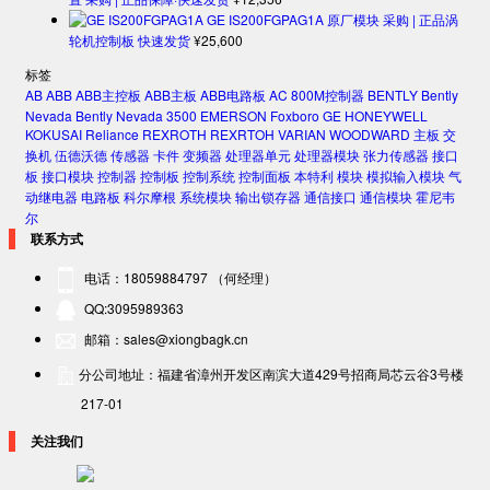
GE IS200FGPAG1A 原厂模块 采购 | 正品涡
轮机控制板 快速发货
¥
25,600
标签
AB
ABB
ABB主控板
ABB主板
ABB电路板
AC 800M控制器
BENTLY
Bently
Nevada
Bently Nevada 3500
EMERSON
Foxboro
GE
HONEYWELL
KOKUSAI
Reliance
REXROTH
REXRTOH
VARIAN
WOODWARD
主板
交
换机
伍德沃德
传感器
卡件
变频器
处理器单元
处理器模块
张力传感器
接口
板
接口模块
控制器
控制板
控制系统
控制面板
本特利
模块
模拟输入模块
气
动继电器
电路板
科尔摩根
系统模块
输出锁存器
通信接口
通信模块
霍尼韦
尔
联系方式
电话：18059884797 （何经理）
QQ:3095989363
邮箱：sales@xiongbagk.cn
分公司地址：福建省漳州开发区南滨大道429号招商局芯云谷3号楼
217-01
关注我们