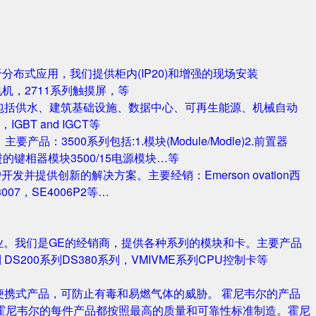
对于分布式应用，我们提供柜内(IP20)和增强的现场安装
电机，2711系列触摸屏，等
包括供水、建筑基础设施、数据中心、可再生能源、机械自动
T and IGCT等
品：3500系列包括:1.模块(Module/Modle)2.前置器
0/25 改进的键相器模块3500/15电源模块…等
并提供创新的解决方案。主要经销：Emerson ovation西
3007，SE4006P2等…
业。我们是GE的经销商，提供各种系列的模块和卡。主要产品
S420系列 DS200系列DS380系列，VMIVME系列CPU控制卡等
携式产品，可防止有毒和易燃气体的威胁。 霍尼韦尔的产品
霍尼韦尔的每件产品都按照最高的质量和可靠性标准制造。霍尼