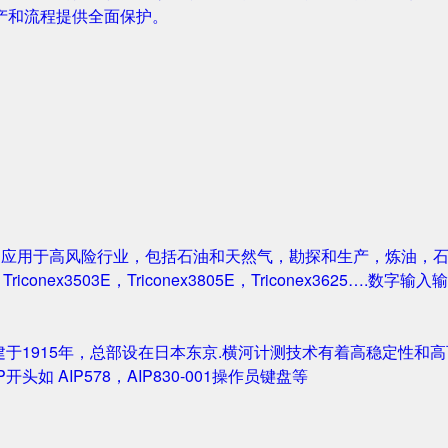
产和流程提供全面保护。
案被广泛应用于高风险行业，包括石油和天然气，勘探和生产，炼油
1，Triconex3503E，Triconex3805E，Triconex3625….数
创建于1915年，总部设在日本东京.横河计测技术有着高稳定性和高可
IP开头如 AIP578，AIP830-001操作员键盘等