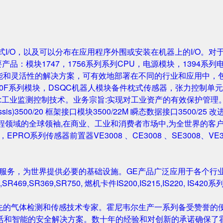
成的机架式I/O，以及可以分布在应用程序外围或安装在机器上的I/O。
要产品：模块1747，1756系列系列CPU，电源模块，1394系列
性能和灵活性的解决方案，可有效地部署在不同的行业和应用中，
0F系列模块，DSQC机器人模块备件枕式传感器，张力控制单元，IGB
主营业务:工业监测控制技术。业务宗旨:实现对工业资产的有效保护管理。主要产
Rack/Chassis)3500/20 框架接口模块3500/22M 瞬态数据接口350
与工程领域的全球领袖,在商业、工业和消费者市场中,为全世界的客户开发
尔塔夫，EPRO系列传感器前置器VE3008 、CE3008 、SE3008、VE
和服务，为世界提供必要的基础设施。GE产品广泛应用于各个行
,SR469,SR369,SR750, 燃机卡件IS200,IS215,IS220, I
先的气体检测和传感技术专家。霍尼韦尔生产一系列备受赞誉的便
活和智能的安全解决方案。数十年的经验和对创新的承诺确保了