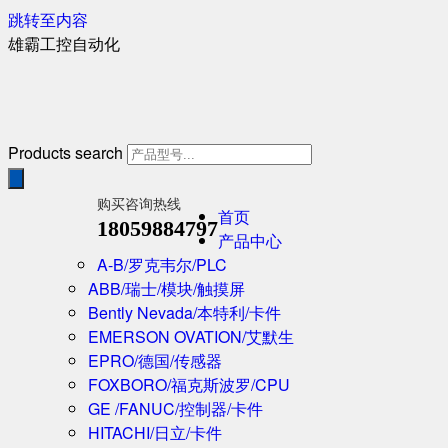
跳转至内容
雄霸工控自动化
Products search
购买咨询热线
首页
18059884797
产品中心
A-B/罗克韦尔/PLC
ABB/瑞士/模块/触摸屏
Bently Nevada/本特利/卡件
EMERSON OVATION/艾默生
EPRO/德国/传感器
FOXBORO/福克斯波罗/CPU
GE /FANUC/控制器/卡件
HITACHI/日立/卡件