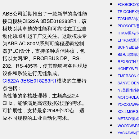
FOXBORO
TRICONEX
ABB公司近期推出了一款新型的高性能
TOSHIBA/
接口模块CI522A 3BSE018283R1，该
PROSOFT
模块以其卓越的性能和可靠性在工业自
HIMA/黑马/
动化领域引起了广泛关注。这款模块专
EPRO/德国
为ABB AC 800M系列可编程逻辑控制
SCHNEIDE
器(PLC)设计，支持多种通信协议，包
B&R/贝加莱
括以太网/IP、PROFIBUS DP、RS-
REXROTH
232、RS-485等，使其能够与各种现场
HONEYWE
设备和系统进行无缝集成。
EMERSON 
CI522A 3BSE018283R1
模块的主要特
SANYO DE
点包括：
NI/美国/控
高性能的多核处理器，主频高达2.4
MOTOROL
GHz，能够满足高速数据处理的需求。
YOKOGAWA
可扩展性，支持最多2048个I/O点，适
KOLLMOR
应不同规模的工业自动化需求。
METSO/美
WOODWAR
YASKAWA