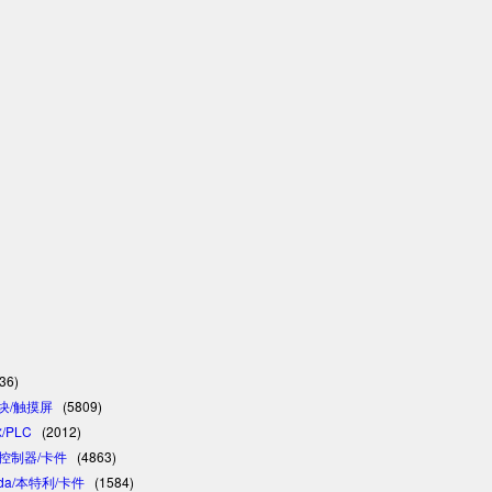
36)
模块/触摸屏
(5809)
/PLC
(2012)
C/控制器/卡件
(4863)
vada/本特利/卡件
(1584)