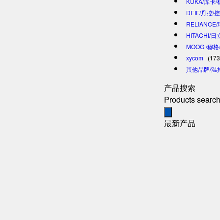
KUKA/库卡
DEIF/丹控/
RELIANCE
HITACHI/
MOOG /穆
xycom
(173
其他品牌/温
产品搜索
Products searc
最新产品