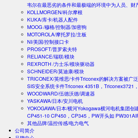
韦尔在最恶劣的条件和最极端的环境中为人员、财
KOLLMORGEN/科尔摩根
KUKA/库卡/机器人配件
MOOG /穆格/控制器/加密狗
MOTOROLA/摩托罗拉/主板
NI/美国/控制接口卡
PROSOFT/普罗索夫特
RELIANCE/瑞联/模块
REXROTH /力士乐/模块驱动器
SCHNEIDER/莫迪康/模块
TRICONEX/英维思/卡件
Triconex的解决方
SIS安全系统卡件Triconex 4351B，Triconex372
WOODWARD/伍德沃德/调速器
YASKAWA/日本/安川电机
YOKOGAWA/日本/横河
Yokogawa横河电机集团
CP451-10 CP450，CP345，PW开头如 PW301A
其他品牌/温控传感/电力电气
公司简介
品牌中心