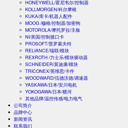
HONEYWELL/霍尼韦尔/控制器
KOLLMORGEN/科尔摩根
KUKA/库卡/机器人配件
MOOG /穆格/控制器/加密狗
MOTOROLA/摩托罗拉/主板
NI/美国/控制接口卡
PROSOFT/普罗索夫特
RELIANCE/瑞联/模块
REXROTH /力士乐/模块驱动器
SCHNEIDER/莫迪康/模块
TRICONEX/英维思/卡件
WOODWARD/伍德沃德/调速器
YASKAWA/日本/安川电机
YOKOGAWA/日本/横河
其他品牌/温控传感/电力电气
公司简介
品牌中心
新闻资讯
联系我们