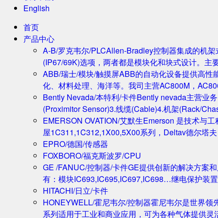
English
首页
产品中心
A-B/罗克韦尔/PLC
Allen-Bradley控制器集
(IP67/69K)选项，两者都是模块化和块式设计。主
ABB/瑞士/模块/触摸屏
ABB的自动化设备提供高
化、材料处理、海洋等。我司主营AC800M，AC80
Bently Nevada/本特利/卡件
Bently nevada
(Proximitor Sensor)3.线缆(Cable)4.机架(
EMERSON OVATION/艾默生
Emerson 是技术
屋1C311,1C312,1X00,5X00系列，Deltav德
EPRO/德国/传感器
FOXBORO/福克斯波罗/CPU
GE /FANUC/控制器/卡件
GE提供创新的解决方案
有：模块IC693,IC695,IC697,IC698…继电保护装置
HITACHI/日立/卡件
HONEYWELL/霍尼韦尔/控制器
霍尼韦尔是世界领
系列适用于工业和商业应用，可为各种气体提供灵