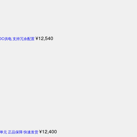
¥
12,540
4V DC供电 支持冗余配置
¥
12,400
机控制单元 正品保障·快速发货