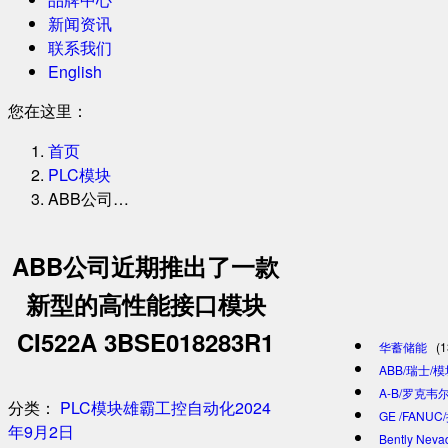
新闻资讯
联系我们
English
您在这里：
首页
PLC模块
ABB公司…
ABB公司近期推出了一款
新型的高性能接口模块
CI522A 3BSE018283R1
华蓄储能
(1
ABB/瑞士/
A-B/罗克韦尔
分类：
PLC模块
雄霸工控自动化
2024
GE /FANU
年9月2日
Bently Ne