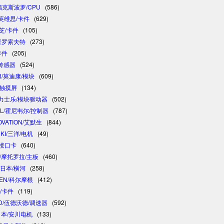
/福克斯波罗/CPU
(586)
/英维思/卡件
(629)
东芝/卡件
(105)
/普罗索夫特
(273)
卡件
(205)
/传感器
(524)
R/莫迪康/模块
(609)
/触摸屏
(134)
 /力士乐/模块驱动器
(502)
LL/霍尼韦尔/控制器
(787)
OVATION/艾默生
(844)
NKI/三洋/电机
(49)
制接口卡
(640)
A/摩托罗拉/主板
(460)
/日本/横河
(258)
GEN/科尔摩根
(412)
卓/卡件
(119)
D/伍德沃德/调速器
(592)
/日本/安川电机
(133)