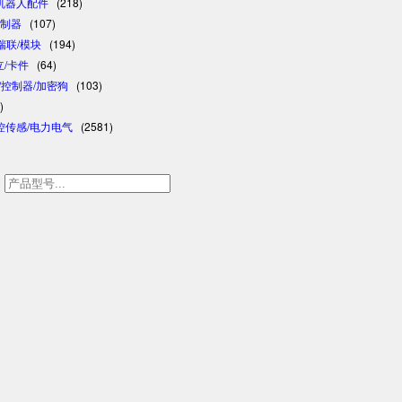
/机器人配件
(218)
控制器
(107)
/瑞联/模块
(194)
日立/卡件
(64)
格/控制器/加密狗
(103)
)
控传感/电力电气
(2581)
h