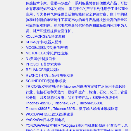
传感技术专家。霍尼韦尔生产一系列备受赞誉的便携式产品，可防
止有毒和易燃气体的威胁。 霍尼韦尔的产品系列适用于工业和商业
应用，可为各种气体提供灵活和智能的安全解决方案。数十年的经
验和对创新的承诺确保了霍尼韦尔的每件产品都按照最高的质量和
可靠性标准制造。霍尼韦尔在最恶劣的条件和最极端的环境中为人
员、财产和流程提供全面保护。
KOLLMORGEN/科尔摩根
KUKA/库卡/机器人配件
MOOG /穆格/控制器/加密狗
MOTOROLA/摩托罗拉/主板
NI/美国/控制接口卡
PROSOFT/普罗索夫特
RELIANCE/瑞联/模块
REXROTH /力士乐/模块驱动器
SCHNEIDER/莫迪康/模块
TRICONEX/英维思/卡件
Triconex的解决方案被广泛应用于高风险
行业，包括石油和天然气，勘探和生产，炼油，石化，化工，管道
和分销，以及能源和发电。我司主营产品：SIS安全系统卡件
Triconex 4351B，Triconex3721，Triconex3503E，
Triconex3805E，Triconex3625….数字输入输出通讯模块等
WOODWARD/伍德沃德/调速器
YASKAWA/日本/安川电机
YOKOGAWA/日本/横河
Yokogawa横河电机集团创建于1915年，总
部设在日本东京.横河计测技术有着高稳定性和高可靠性的产品。我