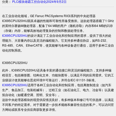
分类：
PLC模块
雄霸工控自动化
2024年9月2日
在工业自动化领域，GE Fanuc PACSystems RX3i系列的中央处理器
IC695CPU320HU因其卓越的性能和可靠性而备受推崇。这款处理器搭载了1 GHz
的英特尔赛扬M微处理器，配备了64 MB的用户（随机存取）内存和64 MB的闪存
（存储）内存，能够高效地处理复杂的控制和数据处理任务。
IC695CPU320HU
的设计满足了工业自动化和控制应用的需求，提供了强大的处
理能力、大容量内存以及灵活的编程能力。它支持多种通信协议，如RS-232、
RS-485、CAN、EtherCAT等，使其能够与各种设备进行通信，适用于多种工业自
动化控制系统。
IC695CPU320HU
此外，IC695CPU320HU还具备丰富的通信接口和灵活的编程能力，支持多种编
程语言，包括梯形图、结构化文本、功能块图等，以满足不同的应用需求。它的工
业级设计使其能够在恶劣环境中可靠运行，并符合IEC 61131-3标准。
IC695CPU320HU
适用于各种工业自动化和控制应用，包括离散制造业（如汽车
生产、食品加工、包装机械等）、过程工业（如石油化工、电力、冶金等）以及建
筑自动化（如暖通空调、照明、安全等）。
这款中央处理器模块的现货供应情况良好，有多种版本和修订号可供选择，以满足
不同客户的特定需求。对于需要进一步技术规格和兼容性信息的客户，可以访问官
方网站或联系专业供应商获取更多详情。