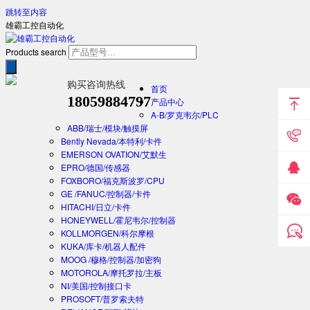
跳转至内容
雄霸工控自动化
Products search
购买咨询热线
首页
18059884797
产品中心
A-B/罗克韦尔/PLC
ABB/瑞士/模块/触摸屏
Bently Nevada/本特利/卡件
EMERSON OVATION/艾默生
EPRO/德国/传感器
FOXBORO/福克斯波罗/CPU
GE /FANUC/控制器/卡件
HITACHI/日立/卡件
HONEYWELL/霍尼韦尔/控制器
KOLLMORGEN/科尔摩根
KUKA/库卡/机器人配件
MOOG /穆格/控制器/加密狗
MOTOROLA/摩托罗拉/主板
NI/美国/控制接口卡
PROSOFT/普罗索夫特