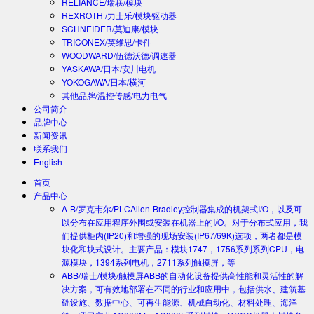
RELIANCE/瑞联/模块
REXROTH /力士乐/模块驱动器
SCHNEIDER/莫迪康/模块
TRICONEX/英维思/卡件
WOODWARD/伍德沃德/调速器
YASKAWA/日本/安川电机
YOKOGAWA/日本/横河
其他品牌/温控传感/电力电气
公司简介
品牌中心
新闻资讯
联系我们
English
首页
产品中心
A-B/罗克韦尔/PLC
Allen-Bradley控制器集成的机架式I/O，以及可
以分布在应用程序外围或安装在机器上的I/O。对于分布式应用，我
们提供柜内(IP20)和增强的现场安装(IP67/69K)选项，两者都是模
块化和块式设计。主要产品：模块1747，1756系列系列CPU，电
源模块，1394系列电机，2711系列触摸屏，等
ABB/瑞士/模块/触摸屏
ABB的自动化设备提供高性能和灵活性的解
决方案，可有效地部署在不同的行业和应用中，包括供水、建筑基
础设施、数据中心、可再生能源、机械自动化、材料处理、海洋