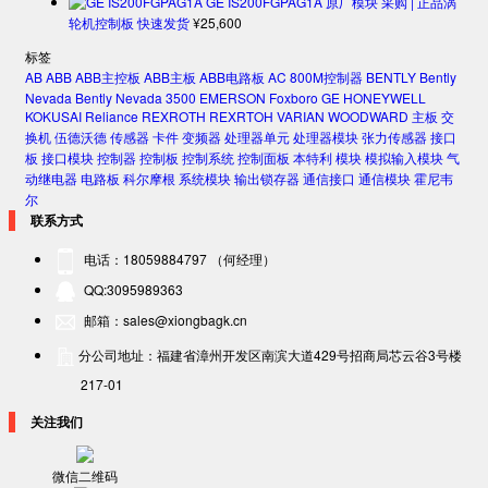
GE IS200FGPAG1A 原厂模块 采购 | 正品涡
轮机控制板 快速发货
¥
25,600
标签
AB
ABB
ABB主控板
ABB主板
ABB电路板
AC 800M控制器
BENTLY
Bently
Nevada
Bently Nevada 3500
EMERSON
Foxboro
GE
HONEYWELL
KOKUSAI
Reliance
REXROTH
REXRTOH
VARIAN
WOODWARD
主板
交
换机
伍德沃德
传感器
卡件
变频器
处理器单元
处理器模块
张力传感器
接口
板
接口模块
控制器
控制板
控制系统
控制面板
本特利
模块
模拟输入模块
气
动继电器
电路板
科尔摩根
系统模块
输出锁存器
通信接口
通信模块
霍尼韦
尔
联系方式
电话：18059884797 （何经理）
QQ:3095989363
邮箱：sales@xiongbagk.cn
分公司地址：福建省漳州开发区南滨大道429号招商局芯云谷3号楼
217-01
关注我们
微信二维码