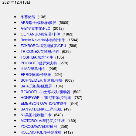
2024年12月13日
华蓄储能
(136)
ABB/瑞士/模块/触摸屏
(5809)
A-B/罗克韦尔/PLC
(2012)
GE /FANUC/控制器/卡件
(4863)
Bently Nevada/本特利/卡件
(1584)
FOXBORO/福克斯波罗/CPU
(586)
TRICONEX/英维思/卡件
(629)
TOSHIBA/东芝/卡件
(105)
PROSOFT/普罗索夫特
(273)
HIMA/黑马/卡件
(205)
EPRO/德国/传感器
(524)
SCHNEIDER/莫迪康/模块
(609)
B&R/贝加莱/触摸屏
(134)
REXROTH /力士乐/模块驱动器
(502)
HONEYWELL/霍尼韦尔/控制器
(787)
EMERSON OVATION/艾默生
(844)
SANYO DENKI/三洋/电机
(49)
NI/美国/控制接口卡
(640)
MOTOROLA/摩托罗拉/主板
(460)
YOKOGAWA/日本/横河
(258)
KOLLMORGEN/科尔摩根
(412)