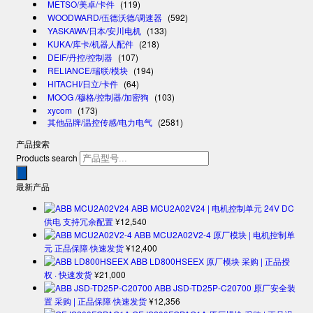
METSO/美卓/卡件
(119)
WOODWARD/伍德沃德/调速器
(592)
YASKAWA/日本/安川电机
(133)
KUKA/库卡/机器人配件
(218)
DEIF/丹控/控制器
(107)
RELIANCE/瑞联/模块
(194)
HITACHI/日立/卡件
(64)
MOOG /穆格/控制器/加密狗
(103)
xycom
(173)
其他品牌/温控传感/电力电气
(2581)
产品搜索
Products search
最新产品
ABB MCU2A02V24 | 电机控制单元 24V DC
供电 支持冗余配置
¥
12,540
ABB MCU2A02V2-4 原厂模块 | 电机控制单
元 正品保障·快速发货
¥
12,400
ABB LD800HSEEX 原厂模块 采购 | 正品授
权 · 快速发货
¥
21,000
ABB JSD-TD25P-C20700 原厂安全装
置 采购 | 正品保障·快速发货
¥
12,356