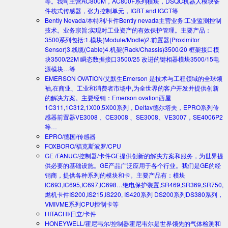
等。我司主营AC800M，AC800F系列模块，DSQC机器人模块备
件枕式传感器，张力控制单元，IGBT and IGCT等
Bently Nevada/本特利/卡件
Bently nevada主营业务:工业监测控制
技术。业务宗旨:实现对工业资产的有效保护管理。主要产品：
3500系列包括:1.模块(Module/Modle)2.前置器(Proximitor
Sensor)3.线缆(Cable)4.机架(Rack/Chassis)3500/20 框架接口模
块3500/22M 瞬态数据接口3500/25 改进的键相器模块3500/15电
源模块…等
EMERSON OVATION/艾默生
Emerson 是技术与工程领域的全球领
袖,在商业、工业和消费者市场中,为全世界的客户开发并提供创新
的解决方案。主要经销：Emerson ovation西屋
1C311,1C312,1X00,5X00系列，Deltav德尔塔夫，EPRO系列传
感器前置器VE3008 、CE3008 、SE3008、VE3007，SE4006P2
等…
EPRO/德国/传感器
FOXBORO/福克斯波罗/CPU
GE /FANUC/控制器/卡件
GE提供创新的解决方案和服务，为世界提
供必要的基础设施。GE产品广泛应用于各个行业。我们是GE的经
销商，提供各种系列的模块和卡。主要产品有：模块
IC693,IC695,IC697,IC698…继电保护装置,SR469,SR369,SR750,
燃机卡件IS200,IS215,IS220, IS420系列 DS200系列DS380系列，
VMIVME系列CPU控制卡等
HITACHI/日立/卡件
HONEYWELL/霍尼韦尔/控制器
霍尼韦尔是世界领先的气体检测和