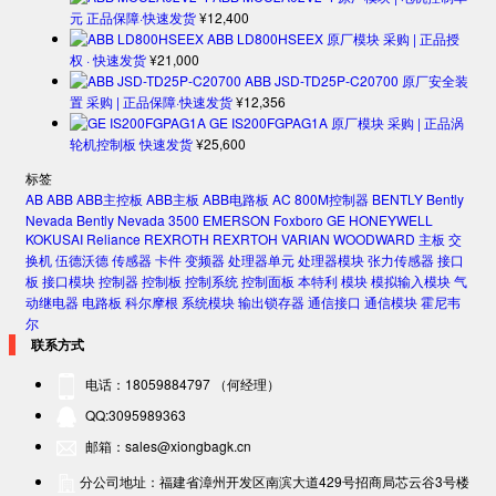
元 正品保障·快速发货
¥
12,400
ABB LD800HSEEX 原厂模块 采购 | 正品授
权 · 快速发货
¥
21,000
ABB JSD-TD25P-C20700 原厂安全装
置 采购 | 正品保障·快速发货
¥
12,356
GE IS200FGPAG1A 原厂模块 采购 | 正品涡
轮机控制板 快速发货
¥
25,600
标签
AB
ABB
ABB主控板
ABB主板
ABB电路板
AC 800M控制器
BENTLY
Bently
Nevada
Bently Nevada 3500
EMERSON
Foxboro
GE
HONEYWELL
KOKUSAI
Reliance
REXROTH
REXRTOH
VARIAN
WOODWARD
主板
交
换机
伍德沃德
传感器
卡件
变频器
处理器单元
处理器模块
张力传感器
接口
板
接口模块
控制器
控制板
控制系统
控制面板
本特利
模块
模拟输入模块
气
动继电器
电路板
科尔摩根
系统模块
输出锁存器
通信接口
通信模块
霍尼韦
尔
联系方式
电话：18059884797 （何经理）
QQ:3095989363
邮箱：sales@xiongbagk.cn
分公司地址：福建省漳州开发区南滨大道429号招商局芯云谷3号楼