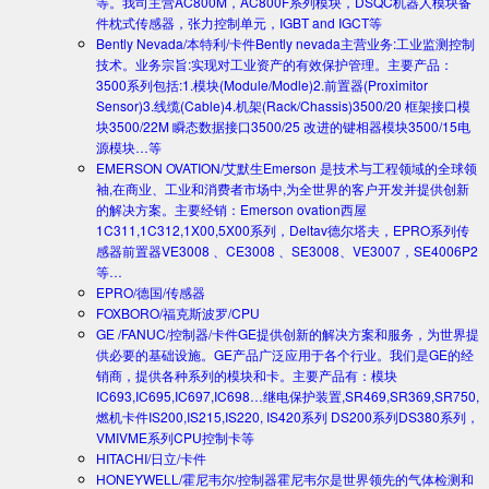
等。我司主营AC800M，AC800F系列模块，DSQC机器人模块备
件枕式传感器，张力控制单元，IGBT and IGCT等
Bently Nevada/本特利/卡件
Bently nevada主营业务:工业监测控制
技术。业务宗旨:实现对工业资产的有效保护管理。主要产品：
3500系列包括:1.模块(Module/Modle)2.前置器(Proximitor
Sensor)3.线缆(Cable)4.机架(Rack/Chassis)3500/20 框架接口模
块3500/22M 瞬态数据接口3500/25 改进的键相器模块3500/15电
源模块…等
EMERSON OVATION/艾默生
Emerson 是技术与工程领域的全球领
袖,在商业、工业和消费者市场中,为全世界的客户开发并提供创新
的解决方案。主要经销：Emerson ovation西屋
1C311,1C312,1X00,5X00系列，Deltav德尔塔夫，EPRO系列传
感器前置器VE3008 、CE3008 、SE3008、VE3007，SE4006P2
等…
EPRO/德国/传感器
FOXBORO/福克斯波罗/CPU
GE /FANUC/控制器/卡件
GE提供创新的解决方案和服务，为世界提
供必要的基础设施。GE产品广泛应用于各个行业。我们是GE的经
销商，提供各种系列的模块和卡。主要产品有：模块
IC693,IC695,IC697,IC698…继电保护装置,SR469,SR369,SR750,
燃机卡件IS200,IS215,IS220, IS420系列 DS200系列DS380系列，
VMIVME系列CPU控制卡等
HITACHI/日立/卡件
HONEYWELL/霍尼韦尔/控制器
霍尼韦尔是世界领先的气体检测和