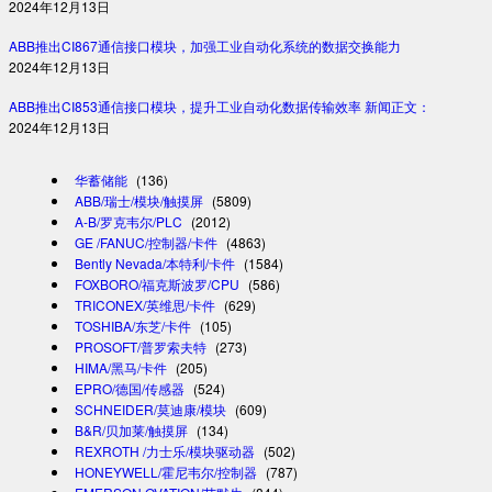
2024年12月13日
ABB推出CI867通信接口模块，加强工业自动化系统的数据交换能力
2024年12月13日
ABB推出CI853通信接口模块，提升工业自动化数据传输效率 新闻正文：
2024年12月13日
华蓄储能
(136)
ABB/瑞士/模块/触摸屏
(5809)
A-B/罗克韦尔/PLC
(2012)
GE /FANUC/控制器/卡件
(4863)
Bently Nevada/本特利/卡件
(1584)
FOXBORO/福克斯波罗/CPU
(586)
TRICONEX/英维思/卡件
(629)
TOSHIBA/东芝/卡件
(105)
PROSOFT/普罗索夫特
(273)
HIMA/黑马/卡件
(205)
EPRO/德国/传感器
(524)
SCHNEIDER/莫迪康/模块
(609)
B&R/贝加莱/触摸屏
(134)
REXROTH /力士乐/模块驱动器
(502)
HONEYWELL/霍尼韦尔/控制器
(787)