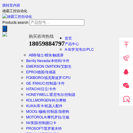
跳转至内容
雄霸工控自动化
Products search
购买咨询热线
首页
18059884797
产品中心
A-B/罗克韦尔/PLC
ABB/瑞士/模块/触摸屏
Bently Nevada/本特利/卡件
EMERSON OVATION/艾默生
EPRO/德国/传感器
FOXBORO/福克斯波罗/CPU
GE /FANUC/控制器/卡件
HITACHI/日立/卡件
HONEYWELL/霍尼韦尔/控制器
KOLLMORGEN/科尔摩根
KUKA/库卡/机器人配件
MOOG /穆格/控制器/加密狗
MOTOROLA/摩托罗拉/主板
NI/美国/控制接口卡
PROSOFT/普罗索夫特