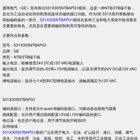
通用电气（GE）宣布推出531X305NTBAPG1模块，这是一种NTB/3TB端子板，
旨在为工业自动化和控制系统提供关键的接口功能。作为GE 531X系列替换驱动
和励磁机板的一部分，
531X305NTBAPG1
模块在多种工业和电力系统中扮演着至
关重要的角色，尤其是在需要精确控制和高可靠性的场合。
主要特点和参数：
型号：531X305NTBAPG1
品牌：GE
类型：NTB/3TB端子板
输入电压：能够接受24V DC或120 VAC电源输入
输出电压：提供调节后的+5V和+15V电源输出，以及非调节的24V DC或120 VAC
电源
继电器输出：提供七个A型和C型继电器输出，接触器额定为120 VAC
531X305NTBAPG1
编码器接口：支持差分A-quad-B编码器接口，与驱动器连接电气隔离
跳线配置：允许用户通过跳线配置+5V或+15V编码器的接口
电位器：包含四个电位器，用于调节低电平模拟I/O
应用领域：
531X305NTBAPG1
模块广泛应用于电力、石油、矿山提升、港口、供暖、燃气、
供水、污水处理、冶金、造纸、纺织、化工、水利等现代工业领域。它在工业自动