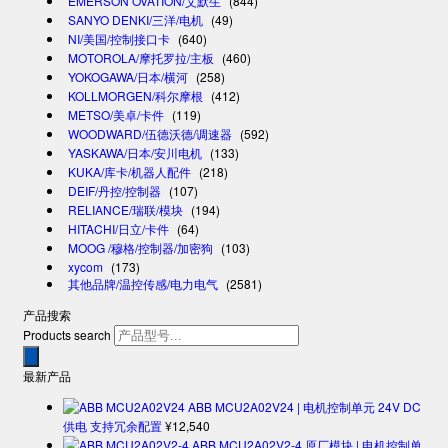
EMERSON OVATION/艾默生
(844)
SANYO DENKI/三洋/电机
(49)
NI/美国/控制接口卡
(640)
MOTOROLA/摩托罗拉/主板
(460)
YOKOGAWA/日本/横河
(258)
KOLLMORGEN/科尔摩根
(412)
METSO/美卓/卡件
(119)
WOODWARD/伍德沃德/调速器
(592)
YASKAWA/日本/安川电机
(133)
KUKA/库卡/机器人配件
(218)
DEIF/丹控/控制器
(107)
RELIANCE/瑞联/模块
(194)
HITACHI/日立/卡件
(64)
MOOG /穆格/控制器/加密狗
(103)
xycom
(173)
其他品牌/温控传感/电力电气
(2581)
产品搜索
Products search
最新产品
ABB MCU2A02V24 | 电机控制单元 24V DC
供电 支持冗余配置
¥
12,540
ABB MCU2A02V2-4 原厂模块 | 电机控制单