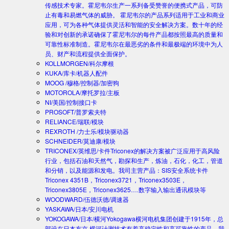
传感技术专家。霍尼韦尔生产一系列备受赞誉的便携式产品，可防
止有毒和易燃气体的威胁。 霍尼韦尔的产品系列适用于工业和商业
应用，可为各种气体提供灵活和智能的安全解决方案。数十年的经
验和对创新的承诺确保了霍尼韦尔的每件产品都按照最高的质量和
可靠性标准制造。霍尼韦尔在最恶劣的条件和最极端的环境中为人
员、财产和流程提供全面保护。
KOLLMORGEN/科尔摩根
KUKA/库卡/机器人配件
MOOG /穆格/控制器/加密狗
MOTOROLA/摩托罗拉/主板
NI/美国/控制接口卡
PROSOFT/普罗索夫特
RELIANCE/瑞联/模块
REXROTH /力士乐/模块驱动器
SCHNEIDER/莫迪康/模块
TRICONEX/英维思/卡件
Triconex的解决方案被广泛应用于高风险
行业，包括石油和天然气，勘探和生产，炼油，石化，化工，管道
和分销，以及能源和发电。我司主营产品：SIS安全系统卡件
Triconex 4351B，Triconex3721，Triconex3503E，
Triconex3805E，Triconex3625….数字输入输出通讯模块等
WOODWARD/伍德沃德/调速器
YASKAWA/日本/安川电机
YOKOGAWA/日本/横河
Yokogawa横河电机集团创建于1915年，总
部设在日本东京.横河计测技术有着高稳定性和高可靠性的产品。我