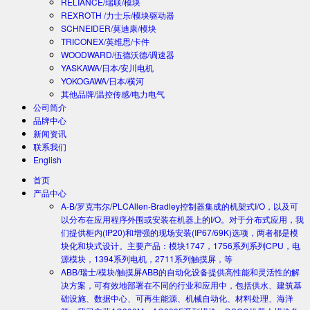
RELIANCE/瑞联/模块
REXROTH /力士乐/模块驱动器
SCHNEIDER/莫迪康/模块
TRICONEX/英维思/卡件
WOODWARD/伍德沃德/调速器
YASKAWA/日本/安川电机
YOKOGAWA/日本/横河
其他品牌/温控传感/电力电气
公司简介
品牌中心
新闻资讯
联系我们
English
首页
产品中心
A-B/罗克韦尔/PLC
Allen-Bradley控制器集成的机架式I/O，以及可
以分布在应用程序外围或安装在机器上的I/O。对于分布式应用，我
们提供柜内(IP20)和增强的现场安装(IP67/69K)选项，两者都是模
块化和块式设计。主要产品：模块1747，1756系列系列CPU，电
源模块，1394系列电机，2711系列触摸屏，等
ABB/瑞士/模块/触摸屏
ABB的自动化设备提供高性能和灵活性的解
决方案，可有效地部署在不同的行业和应用中，包括供水、建筑基
础设施、数据中心、可再生能源、机械自动化、材料处理、海洋