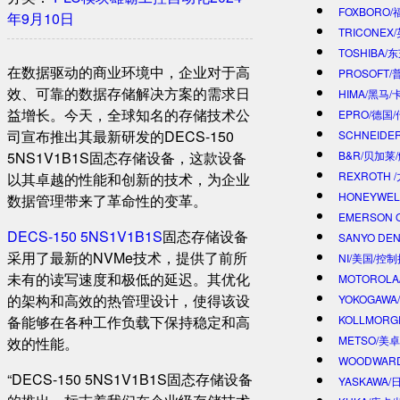
FOXBORO
年9月10日
TRICONEX
TOSHIBA/
在数据驱动的商业环境中，企业对于高
PROSOFT
效、可靠的数据存储解决方案的需求日
HIMA/黑马/
益增长。今天，全球知名的存储技术公
EPRO/德国
司宣布推出其最新研发的DECS-150
SCHNEIDE
5NS1V1B1S固态存储设备，这款设备
B&R/贝加莱
REXROTH
以其卓越的性能和创新的技术，为企业
HONEYWE
数据管理带来了革命性的变革。
EMERSON 
DECS-150 5NS1V1B1S
固态存储设备
SANYO DE
采用了最新的NVMe技术，提供了前所
NI/美国/控
未有的读写速度和极低的延迟。其优化
MOTOROL
的架构和高效的热管理设计，使得该设
YOKOGAWA
备能够在各种工作负载下保持稳定和高
KOLLMOR
METSO/美
效的性能。
WOODWAR
“DECS-150 5NS1V1B1S固态存储设备
YASKAWA