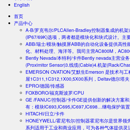
English
首页
产品中心
A-B/罗克韦尔/PLC
Allen-Bradley控制器集
(IP67/69K)选项，两者都是模块化和块式设计。主
ABB/瑞士/模块/触摸屏
ABB的自动化设备提供高
化、材料处理、海洋等。我司主营AC800M，AC80
Bently Nevada/本特利/卡件
Bently nevada
(Proximitor Sensor)3.线缆(Cable)4.机架(
EMERSON OVATION/艾默生
Emerson 是技术
屋1C311,1C312,1X00,5X00系列，Deltav德
EPRO/德国/传感器
FOXBORO/福克斯波罗/CPU
GE /FANUC/控制器/卡件
GE提供创新的解决方案
有：模块IC693,IC695,IC697,IC698…继电保护装置
HITACHI/日立/卡件
HONEYWELL/霍尼韦尔/控制器
霍尼韦尔是世界领
系列适用于工业和商业应用，可为各种气体提供灵