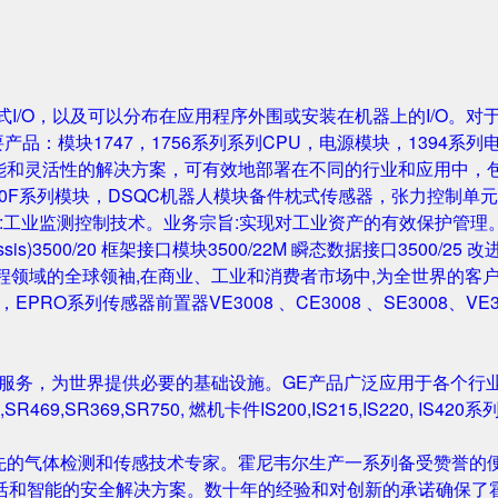
成的机架式I/O，以及可以分布在应用程序外围或安装在机器上的I/O。
要产品：模块1747，1756系列系列CPU，电源模块，1394系列
性能和灵活性的解决方案，可有效地部署在不同的行业和应用中，
0F系列模块，DSQC机器人模块备件枕式传感器，张力控制单元，IGB
主营业务:工业监测控制技术。业务宗旨:实现对工业资产的有效保护管理。主要产
Rack/Chassis)3500/20 框架接口模块3500/22M 瞬态数据接口350
与工程领域的全球领袖,在商业、工业和消费者市场中,为全世界的客户开发
尔塔夫，EPRO系列传感器前置器VE3008 、CE3008 、SE3008、VE
和服务，为世界提供必要的基础设施。GE产品广泛应用于各个行
,SR469,SR369,SR750, 燃机卡件IS200,IS215,IS220, I
先的气体检测和传感技术专家。霍尼韦尔生产一系列备受赞誉的便
活和智能的安全解决方案。数十年的经验和对创新的承诺确保了