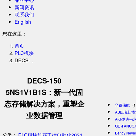
新闻资讯
联系我们
English
您在这里：
首页
PLC模块
DECS-…
DECS-150
5NS1V1B1S：新一代固
态存储解决方案，重塑企
华蓄储能
(1
ABB/瑞士/
业数据管理
A-B/罗克韦尔
GE /FANU
Bently Ne
分类：
PLC模块
雄霸工控自动化
2024