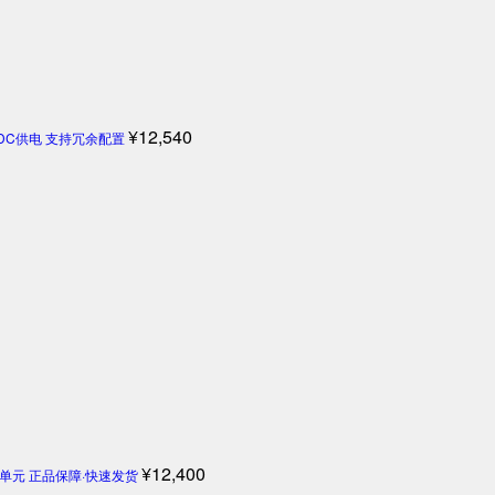
¥
12,540
4V DC供电 支持冗余配置
¥
12,400
机控制单元 正品保障·快速发货