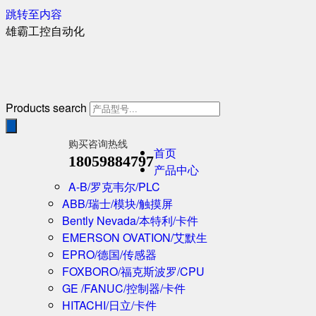
跳转至内容
雄霸工控自动化
Products search
购买咨询热线
首页
18059884797
产品中心
A-B/罗克韦尔/PLC
ABB/瑞士/模块/触摸屏
Bently Nevada/本特利/卡件
EMERSON OVATION/艾默生
EPRO/德国/传感器
FOXBORO/福克斯波罗/CPU
GE /FANUC/控制器/卡件
HITACHI/日立/卡件