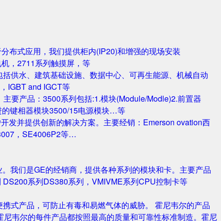
对于分布式应用，我们提供柜内(IP20)和增强的现场安装
电机，2711系列触摸屏，等
包括供水、建筑基础设施、数据中心、可再生能源、机械自动
T and IGCT等
品：3500系列包括:1.模块(Module/Modle)2.前置器
0/25 改进的键相器模块3500/15电源模块…等
并提供创新的解决方案。主要经销：Emerson ovation西
3007，SE4006P2等…
业。我们是GE的经销商，提供各种系列的模块和卡。主要产品
S420系列 DS200系列DS380系列，VMIVME系列CPU控制卡等
携式产品，可防止有毒和易燃气体的威胁。 霍尼韦尔的产品
霍尼韦尔的每件产品都按照最高的质量和可靠性标准制造。霍尼