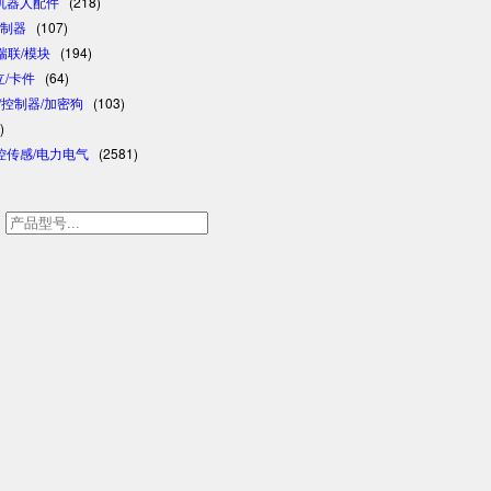
/机器人配件
(218)
控制器
(107)
/瑞联/模块
(194)
日立/卡件
(64)
格/控制器/加密狗
(103)
)
控传感/电力电气
(2581)
h