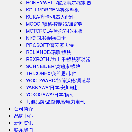
HONEYWELL/霍尼韦尔/控制器
KOLLMORGEN/科尔摩根
KUKA/库卡/机器人配件
MOOG /穆格/控制器/加密狗
MOTOROLA/摩托罗拉/主板
NI/美国/控制接口卡
PROSOFT/普罗索夫特
RELIANCE/瑞联/模块
REXROTH /力士乐/模块驱动器
SCHNEIDER/莫迪康/模块
TRICONEX/英维思/卡件
WOODWARD/伍德沃德/调速器
YASKAWA/日本/安川电机
YOKOGAWA/日本/横河
其他品牌/温控传感/电力电气
公司简介
品牌中心
新闻资讯
联系我们