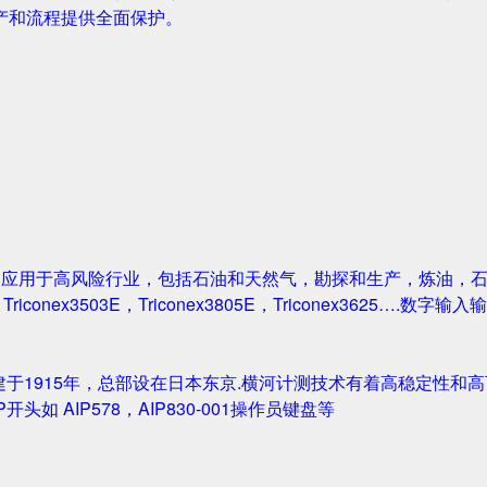
产和流程提供全面保护。
案被广泛应用于高风险行业，包括石油和天然气，勘探和生产，炼油
1，Triconex3503E，Triconex3805E，Triconex3625….数
创建于1915年，总部设在日本东京.横河计测技术有着高稳定性和高可
IP开头如 AIP578，AIP830-001操作员键盘等