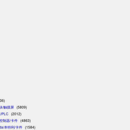
36)
模块/触摸屏
(5809)
/PLC
(2012)
C/控制器/卡件
(4863)
vada/本特利/卡件
(1584)