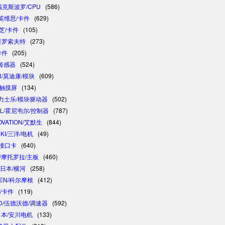
/福克斯波罗/CPU
(586)
/英维思/卡件
(629)
东芝/卡件
(105)
/普罗索夫特
(273)
卡件
(205)
/传感器
(524)
R/莫迪康/模块
(609)
/触摸屏
(134)
 /力士乐/模块驱动器
(502)
LL/霍尼韦尔/控制器
(787)
OVATION/艾默生
(844)
NKI/三洋/电机
(49)
制接口卡
(640)
A/摩托罗拉/主板
(460)
/日本/横河
(258)
GEN/科尔摩根
(412)
卓/卡件
(119)
D/伍德沃德/调速器
(592)
/日本/安川电机
(133)