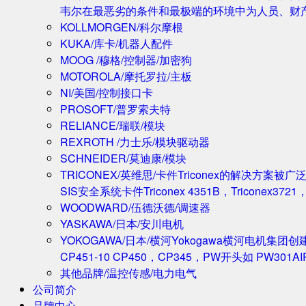
韦尔在最恶劣的条件和最极端的环境中为人员、财
KOLLMORGEN/科尔摩根
KUKA/库卡/机器人配件
MOOG /穆格/控制器/加密狗
MOTOROLA/摩托罗拉/主板
NI/美国/控制接口卡
PROSOFT/普罗索夫特
RELIANCE/瑞联/模块
REXROTH /力士乐/模块驱动器
SCHNEIDER/莫迪康/模块
TRICONEX/英维思/卡件
Triconex的解决方
SIS安全系统卡件Triconex 4351B，Triconex372
WOODWARD/伍德沃德/调速器
YASKAWA/日本/安川电机
YOKOGAWA/日本/横河
Yokogawa横河电机集团
CP451-10 CP450，CP345，PW开头如 PW301A
其他品牌/温控传感/电力电气
公司简介
品牌中心