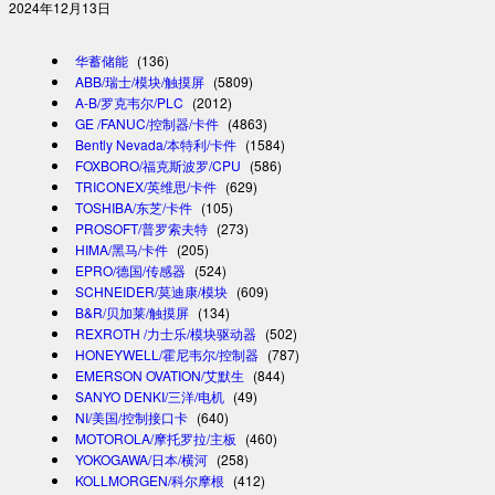
2024年12月13日
华蓄储能
(136)
ABB/瑞士/模块/触摸屏
(5809)
A-B/罗克韦尔/PLC
(2012)
GE /FANUC/控制器/卡件
(4863)
Bently Nevada/本特利/卡件
(1584)
FOXBORO/福克斯波罗/CPU
(586)
TRICONEX/英维思/卡件
(629)
TOSHIBA/东芝/卡件
(105)
PROSOFT/普罗索夫特
(273)
HIMA/黑马/卡件
(205)
EPRO/德国/传感器
(524)
SCHNEIDER/莫迪康/模块
(609)
B&R/贝加莱/触摸屏
(134)
REXROTH /力士乐/模块驱动器
(502)
HONEYWELL/霍尼韦尔/控制器
(787)
EMERSON OVATION/艾默生
(844)
SANYO DENKI/三洋/电机
(49)
NI/美国/控制接口卡
(640)
MOTOROLA/摩托罗拉/主板
(460)
YOKOGAWA/日本/横河
(258)
KOLLMORGEN/科尔摩根
(412)