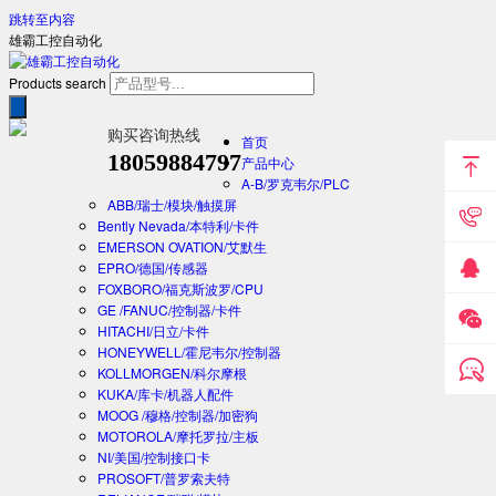
跳转至内容
雄霸工控自动化
Products search
购买咨询热线
首页
18059884797
产品中心
A-B/罗克韦尔/PLC
ABB/瑞士/模块/触摸屏
Bently Nevada/本特利/卡件
EMERSON OVATION/艾默生
EPRO/德国/传感器
FOXBORO/福克斯波罗/CPU
GE /FANUC/控制器/卡件
HITACHI/日立/卡件
HONEYWELL/霍尼韦尔/控制器
KOLLMORGEN/科尔摩根
KUKA/库卡/机器人配件
MOOG /穆格/控制器/加密狗
MOTOROLA/摩托罗拉/主板
NI/美国/控制接口卡
PROSOFT/普罗索夫特