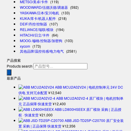
METSO/美卓/卡件
(119)
WOODWARD/伍德沃德/调速器
(592)
YASKAWA/日本/安川电机
(133)
KUKA/库卡/机器人配件
(218)
DEIF/丹控/控制器
(107)
RELIANCE/瑞联/模块
(194)
HITACHI/日立/卡件
(64)
MOOG /穆格/控制器/加密狗
(103)
xycom
(173)
其他品牌/温控传感/电力电气
(2581)
产品搜索
Products search
最新产品
ABB MCU2A02V24 | 电机控制单元 24V DC
供电 支持冗余配置
¥
12,540
ABB MCU2A02V2-4 原厂模块 | 电机控制单
元 正品保障·快速发货
¥
12,400
ABB LD800HSEEX 原厂模块 采购 | 正品授
权 · 快速发货
¥
21,000
ABB JSD-TD25P-C20700 原厂安全装
置 采购 | 正品保障·快速发货
¥
12,356