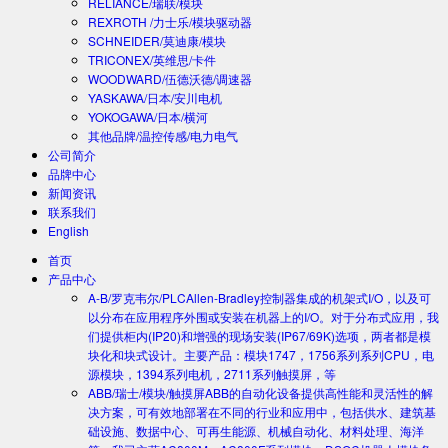
RELIANCE/瑞联/模块
REXROTH /力士乐/模块驱动器
SCHNEIDER/莫迪康/模块
TRICONEX/英维思/卡件
WOODWARD/伍德沃德/调速器
YASKAWA/日本/安川电机
YOKOGAWA/日本/横河
其他品牌/温控传感/电力电气
公司简介
品牌中心
新闻资讯
联系我们
English
首页
产品中心
A-B/罗克韦尔/PLC
Allen-Bradley控制器集成的机架式I/O，以及可
以分布在应用程序外围或安装在机器上的I/O。对于分布式应用，我
们提供柜内(IP20)和增强的现场安装(IP67/69K)选项，两者都是模
块化和块式设计。主要产品：模块1747，1756系列系列CPU，电
源模块，1394系列电机，2711系列触摸屏，等
ABB/瑞士/模块/触摸屏
ABB的自动化设备提供高性能和灵活性的解
决方案，可有效地部署在不同的行业和应用中，包括供水、建筑基
础设施、数据中心、可再生能源、机械自动化、材料处理、海洋