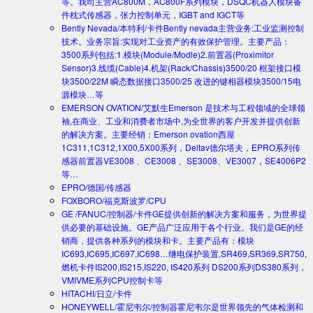
等。我司主营AC800M，AC800F系列模块，DSQC机器人模块备
件枕式传感器，张力控制单元，IGBT and IGCT等
Bently Nevada/本特利/卡件
Bently nevada主营业务:工业监测控制
技术。业务宗旨:实现对工业资产的有效保护管理。主要产品：
3500系列包括:1.模块(Module/Modle)2.前置器(Proximitor
Sensor)3.线缆(Cable)4.机架(Rack/Chassis)3500/20 框架接口模
块3500/22M 瞬态数据接口3500/25 改进的键相器模块3500/15电
源模块…等
EMERSON OVATION/艾默生
Emerson 是技术与工程领域的全球领
袖,在商业、工业和消费者市场中,为全世界的客户开发并提供创新
的解决方案。主要经销：Emerson ovation西屋
1C311,1C312,1X00,5X00系列，Deltav德尔塔夫，EPRO系列传
感器前置器VE3008 、CE3008 、SE3008、VE3007，SE4006P2
等…
EPRO/德国/传感器
FOXBORO/福克斯波罗/CPU
GE /FANUC/控制器/卡件
GE提供创新的解决方案和服务，为世界提
供必要的基础设施。GE产品广泛应用于各个行业。我们是GE的经
销商，提供各种系列的模块和卡。主要产品有：模块
IC693,IC695,IC697,IC698…继电保护装置,SR469,SR369,SR750,
燃机卡件IS200,IS215,IS220, IS420系列 DS200系列DS380系列，
VMIVME系列CPU控制卡等
HITACHI/日立/卡件
HONEYWELL/霍尼韦尔/控制器
霍尼韦尔是世界领先的气体检测和