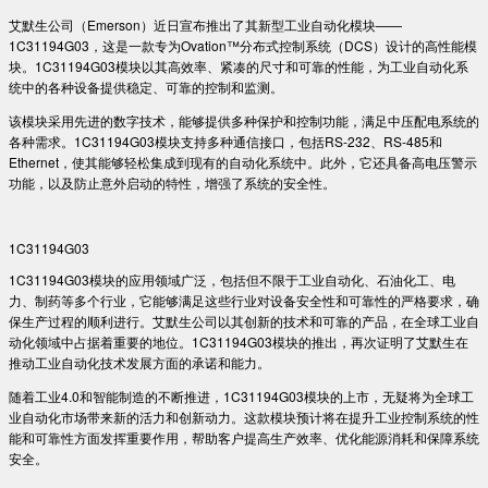
艾默生公司（Emerson）近日宣布推出了其新型工业自动化模块——
1C31194G03，这是一款专为Ovation™分布式控制系统（DCS）设计的高性能模
块。1C31194G03模块以其高效率、紧凑的尺寸和可靠的性能，为工业自动化系
统中的各种设备提供稳定、可靠的控制和监测。
该模块采用先进的数字技术，能够提供多种保护和控制功能，满足中压配电系统的
各种需求。1C31194G03模块支持多种通信接口，包括RS-232、RS-485和
Ethernet，使其能够轻松集成到现有的自动化系统中。此外，它还具备高电压警示
功能，以及防止意外启动的特性，增强了系统的安全性。
1C31194G03
1C31194G03模块的应用领域广泛，包括但不限于工业自动化、石油化工、电
力、制药等多个行业，它能够满足这些行业对设备安全性和可靠性的严格要求，确
保生产过程的顺利进行。艾默生公司以其创新的技术和可靠的产品，在全球工业自
动化领域中占据着重要的地位。1C31194G03模块的推出，再次证明了艾默生在
推动工业自动化技术发展方面的承诺和能力。
随着工业4.0和智能制造的不断推进，1C31194G03模块的上市，无疑将为全球工
业自动化市场带来新的活力和创新动力。这款模块预计将在提升工业控制系统的性
能和可靠性方面发挥重要作用，帮助客户提高生产效率、优化能源消耗和保障系统
安全。