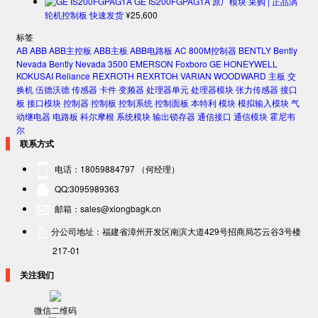
GE IS200FGPAG1A 原厂模块 采购 | 正品涡
轮机控制板 快速发货
¥
25,600
标签
AB
ABB
ABB主控板
ABB主板
ABB电路板
AC 800M控制器
BENTLY
Bently
Nevada
Bently Nevada 3500
EMERSON
Foxboro
GE
HONEYWELL
KOKUSAI
Reliance
REXROTH
REXRTOH
VARIAN
WOODWARD
主板
交
换机
伍德沃德
传感器
卡件
变频器
处理器单元
处理器模块
张力传感器
接口
板
接口模块
控制器
控制板
控制系统
控制面板
本特利
模块
模拟输入模块
气
动继电器
电路板
科尔摩根
系统模块
输出锁存器
通信接口
通信模块
霍尼韦
尔
联系方式
电话：18059884797 （何经理）
QQ:3095989363
邮箱：sales@xiongbagk.cn
分公司地址：福建省漳州开发区南滨大道429号招商局芯云谷3号楼
217-01
关注我们
微信二维码