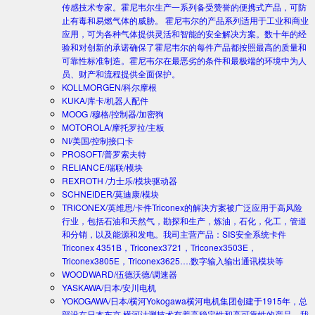
传感技术专家。霍尼韦尔生产一系列备受赞誉的便携式产品，可防
止有毒和易燃气体的威胁。 霍尼韦尔的产品系列适用于工业和商业
应用，可为各种气体提供灵活和智能的安全解决方案。数十年的经
验和对创新的承诺确保了霍尼韦尔的每件产品都按照最高的质量和
可靠性标准制造。霍尼韦尔在最恶劣的条件和最极端的环境中为人
员、财产和流程提供全面保护。
KOLLMORGEN/科尔摩根
KUKA/库卡/机器人配件
MOOG /穆格/控制器/加密狗
MOTOROLA/摩托罗拉/主板
NI/美国/控制接口卡
PROSOFT/普罗索夫特
RELIANCE/瑞联/模块
REXROTH /力士乐/模块驱动器
SCHNEIDER/莫迪康/模块
TRICONEX/英维思/卡件
Triconex的解决方案被广泛应用于高风险
行业，包括石油和天然气，勘探和生产，炼油，石化，化工，管道
和分销，以及能源和发电。我司主营产品：SIS安全系统卡件
Triconex 4351B，Triconex3721，Triconex3503E，
Triconex3805E，Triconex3625….数字输入输出通讯模块等
WOODWARD/伍德沃德/调速器
YASKAWA/日本/安川电机
YOKOGAWA/日本/横河
Yokogawa横河电机集团创建于1915年，总
部设在日本东京.横河计测技术有着高稳定性和高可靠性的产品。我