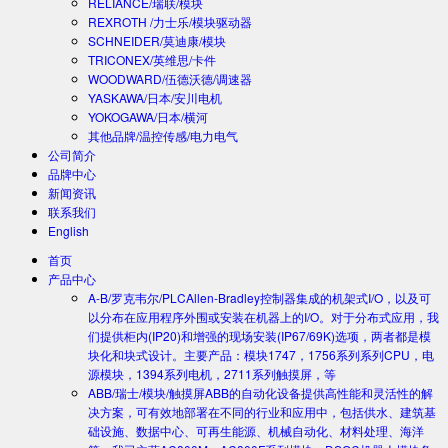
RELIANCE/瑞联/模块
REXROTH /力士乐/模块驱动器
SCHNEIDER/莫迪康/模块
TRICONEX/英维思/卡件
WOODWARD/伍德沃德/调速器
YASKAWA/日本/安川电机
YOKOGAWA/日本/横河
其他品牌/温控传感/电力电气
公司简介
品牌中心
新闻资讯
联系我们
English
首页
产品中心
A-B/罗克韦尔/PLC
Allen-Bradley控制器集成的机架式I/O，以及可
以分布在应用程序外围或安装在机器上的I/O。对于分布式应用，我
们提供柜内(IP20)和增强的现场安装(IP67/69K)选项，两者都是模
块化和块式设计。主要产品：模块1747，1756系列系列CPU，电
源模块，1394系列电机，2711系列触摸屏，等
ABB/瑞士/模块/触摸屏
ABB的自动化设备提供高性能和灵活性的解
决方案，可有效地部署在不同的行业和应用中，包括供水、建筑基
础设施、数据中心、可再生能源、机械自动化、材料处理、海洋