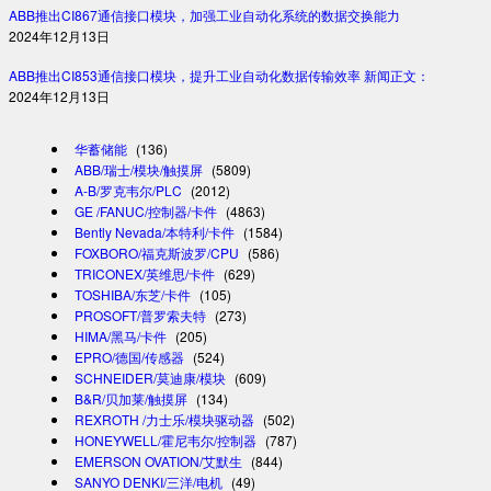
ABB推出CI867通信接口模块，加强工业自动化系统的数据交换能力
2024年12月13日
ABB推出CI853通信接口模块，提升工业自动化数据传输效率 新闻正文：
2024年12月13日
华蓄储能
(136)
ABB/瑞士/模块/触摸屏
(5809)
A-B/罗克韦尔/PLC
(2012)
GE /FANUC/控制器/卡件
(4863)
Bently Nevada/本特利/卡件
(1584)
FOXBORO/福克斯波罗/CPU
(586)
TRICONEX/英维思/卡件
(629)
TOSHIBA/东芝/卡件
(105)
PROSOFT/普罗索夫特
(273)
HIMA/黑马/卡件
(205)
EPRO/德国/传感器
(524)
SCHNEIDER/莫迪康/模块
(609)
B&R/贝加莱/触摸屏
(134)
REXROTH /力士乐/模块驱动器
(502)
HONEYWELL/霍尼韦尔/控制器
(787)
EMERSON OVATION/艾默生
(844)
SANYO DENKI/三洋/电机
(49)