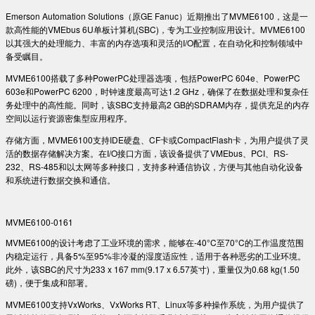
Emerson Automation Solutions（原GE Fanuc）近期推出了MVME6100，这是一
款高性能的VMEbus 6U单板计算机(SBC)，专为工业控制应用设计。MVME6100
以其强大的处理能力、丰富的内存选项和灵活的I/O配置，在自动化和控制领域中
备受瞩目。
MVME6100搭载了多种PowerPC处理器选项，包括PowerPC 604e、PowerPC
603e和PowerPC 6200，时钟速度最高可达1.2 GHz，确保了在数据处理和复杂任
务处理中的高性能。同时，该SBC支持最高2 GB的SDRAM内存，提供充足的内存
空间以运行资源密集型应用程序。
存储方面，MVME6100支持IDE硬盘、CF卡或CompactFlash卡，为用户提供了灵
活的数据存储解决方案。在I/O接口方面，该设备提供了VMEbus、PCI、RS-
232、RS-485和以太网等多种接口，支持多种通信协议，方便与其他自动化设备
和系统进行数据交换和通信。
MVME6100-0161
MVME6100的设计考虑了工业环境的需求，能够在-40°C至70°C的工作温度范围
内稳定运行，具备5%至95%非冷凝的湿度适应性，适用于各种恶劣的工业环境。
此外，该SBC的尺寸为233 x 167 mm(9.17 x 6.57英寸)，重量仅为0.68 kg(1.50
磅)，便于集成和部署。
MVME6100支持VxWorks、VxWorks RT、Linux等多种操作系统，为用户提供了