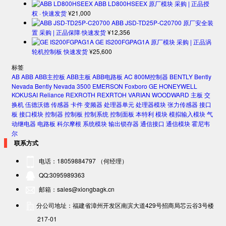
ABB LD800HSEEX 原厂模块 采购 | 正品授
权 · 快速发货
¥
21,000
ABB JSD-TD25P-C20700 原厂安全装
置 采购 | 正品保障·快速发货
¥
12,356
GE IS200FGPAG1A 原厂模块 采购 | 正品涡
轮机控制板 快速发货
¥
25,600
标签
AB
ABB
ABB主控板
ABB主板
ABB电路板
AC 800M控制器
BENTLY
Bently
Nevada
Bently Nevada 3500
EMERSON
Foxboro
GE
HONEYWELL
KOKUSAI
Reliance
REXROTH
REXRTOH
VARIAN
WOODWARD
主板
交
换机
伍德沃德
传感器
卡件
变频器
处理器单元
处理器模块
张力传感器
接口
板
接口模块
控制器
控制板
控制系统
控制面板
本特利
模块
模拟输入模块
气
动继电器
电路板
科尔摩根
系统模块
输出锁存器
通信接口
通信模块
霍尼韦
尔
联系方式
电话：18059884797 （何经理）
QQ:3095989363
邮箱：sales@xiongbagk.cn
分公司地址：福建省漳州开发区南滨大道429号招商局芯云谷3号楼
217-01