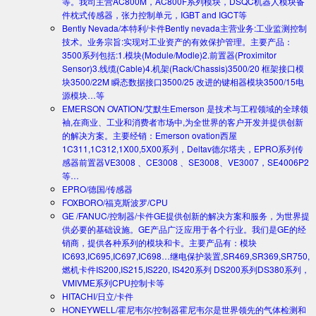
等。我司主营AC800M，AC800F系列模块，DSQC机器人模块备
件枕式传感器，张力控制单元，IGBT and IGCT等
Bently Nevada/本特利/卡件
Bently nevada主营业务:工业监测控制
技术。业务宗旨:实现对工业资产的有效保护管理。主要产品：
3500系列包括:1.模块(Module/Modle)2.前置器(Proximitor
Sensor)3.线缆(Cable)4.机架(Rack/Chassis)3500/20 框架接口模
块3500/22M 瞬态数据接口3500/25 改进的键相器模块3500/15电
源模块…等
EMERSON OVATION/艾默生
Emerson 是技术与工程领域的全球领
袖,在商业、工业和消费者市场中,为全世界的客户开发并提供创新
的解决方案。主要经销：Emerson ovation西屋
1C311,1C312,1X00,5X00系列，Deltav德尔塔夫，EPRO系列传
感器前置器VE3008 、CE3008 、SE3008、VE3007，SE4006P2
等…
EPRO/德国/传感器
FOXBORO/福克斯波罗/CPU
GE /FANUC/控制器/卡件
GE提供创新的解决方案和服务，为世界提
供必要的基础设施。GE产品广泛应用于各个行业。我们是GE的经
销商，提供各种系列的模块和卡。主要产品有：模块
IC693,IC695,IC697,IC698…继电保护装置,SR469,SR369,SR750,
燃机卡件IS200,IS215,IS220, IS420系列 DS200系列DS380系列，
VMIVME系列CPU控制卡等
HITACHI/日立/卡件
HONEYWELL/霍尼韦尔/控制器
霍尼韦尔是世界领先的气体检测和