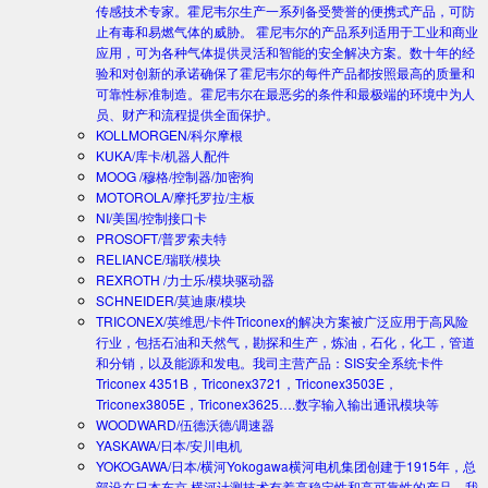
传感技术专家。霍尼韦尔生产一系列备受赞誉的便携式产品，可防
止有毒和易燃气体的威胁。 霍尼韦尔的产品系列适用于工业和商业
应用，可为各种气体提供灵活和智能的安全解决方案。数十年的经
验和对创新的承诺确保了霍尼韦尔的每件产品都按照最高的质量和
可靠性标准制造。霍尼韦尔在最恶劣的条件和最极端的环境中为人
员、财产和流程提供全面保护。
KOLLMORGEN/科尔摩根
KUKA/库卡/机器人配件
MOOG /穆格/控制器/加密狗
MOTOROLA/摩托罗拉/主板
NI/美国/控制接口卡
PROSOFT/普罗索夫特
RELIANCE/瑞联/模块
REXROTH /力士乐/模块驱动器
SCHNEIDER/莫迪康/模块
TRICONEX/英维思/卡件
Triconex的解决方案被广泛应用于高风险
行业，包括石油和天然气，勘探和生产，炼油，石化，化工，管道
和分销，以及能源和发电。我司主营产品：SIS安全系统卡件
Triconex 4351B，Triconex3721，Triconex3503E，
Triconex3805E，Triconex3625….数字输入输出通讯模块等
WOODWARD/伍德沃德/调速器
YASKAWA/日本/安川电机
YOKOGAWA/日本/横河
Yokogawa横河电机集团创建于1915年，总
部设在日本东京.横河计测技术有着高稳定性和高可靠性的产品。我