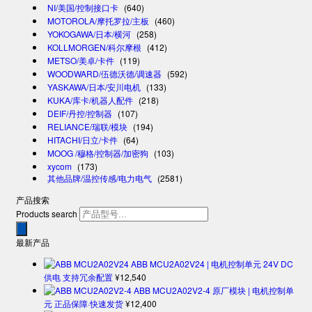
NI/美国/控制接口卡
(640)
MOTOROLA/摩托罗拉/主板
(460)
YOKOGAWA/日本/横河
(258)
KOLLMORGEN/科尔摩根
(412)
METSO/美卓/卡件
(119)
WOODWARD/伍德沃德/调速器
(592)
YASKAWA/日本/安川电机
(133)
KUKA/库卡/机器人配件
(218)
DEIF/丹控/控制器
(107)
RELIANCE/瑞联/模块
(194)
HITACHI/日立/卡件
(64)
MOOG /穆格/控制器/加密狗
(103)
xycom
(173)
其他品牌/温控传感/电力电气
(2581)
产品搜索
Products search
最新产品
ABB MCU2A02V24 | 电机控制单元 24V DC
供电 支持冗余配置
¥
12,540
ABB MCU2A02V2-4 原厂模块 | 电机控制单
元 正品保障·快速发货
¥
12,400