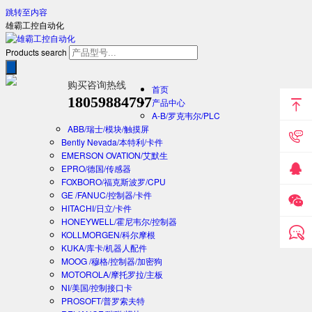
跳转至内容
雄霸工控自动化
Products search
购买咨询热线
首页
18059884797
产品中心
A-B/罗克韦尔/PLC
ABB/瑞士/模块/触摸屏
Bently Nevada/本特利/卡件
EMERSON OVATION/艾默生
EPRO/德国/传感器
FOXBORO/福克斯波罗/CPU
GE /FANUC/控制器/卡件
HITACHI/日立/卡件
HONEYWELL/霍尼韦尔/控制器
KOLLMORGEN/科尔摩根
KUKA/库卡/机器人配件
MOOG /穆格/控制器/加密狗
MOTOROLA/摩托罗拉/主板
NI/美国/控制接口卡
PROSOFT/普罗索夫特