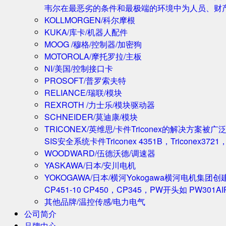
韦尔在最恶劣的条件和最极端的环境中为人员、财
KOLLMORGEN/科尔摩根
KUKA/库卡/机器人配件
MOOG /穆格/控制器/加密狗
MOTOROLA/摩托罗拉/主板
NI/美国/控制接口卡
PROSOFT/普罗索夫特
RELIANCE/瑞联/模块
REXROTH /力士乐/模块驱动器
SCHNEIDER/莫迪康/模块
TRICONEX/英维思/卡件
Triconex的解决方
SIS安全系统卡件Triconex 4351B，Triconex372
WOODWARD/伍德沃德/调速器
YASKAWA/日本/安川电机
YOKOGAWA/日本/横河
Yokogawa横河电机集团
CP451-10 CP450，CP345，PW开头如 PW301A
其他品牌/温控传感/电力电气
公司简介
品牌中心