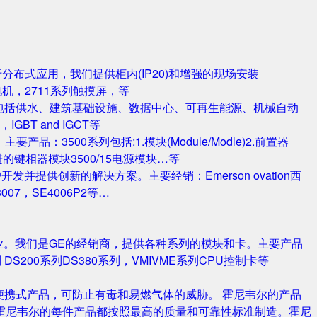
对于分布式应用，我们提供柜内(IP20)和增强的现场安装
电机，2711系列触摸屏，等
包括供水、建筑基础设施、数据中心、可再生能源、机械自动
T and IGCT等
品：3500系列包括:1.模块(Module/Modle)2.前置器
0/25 改进的键相器模块3500/15电源模块…等
并提供创新的解决方案。主要经销：Emerson ovation西
3007，SE4006P2等…
业。我们是GE的经销商，提供各种系列的模块和卡。主要产品
S420系列 DS200系列DS380系列，VMIVME系列CPU控制卡等
携式产品，可防止有毒和易燃气体的威胁。 霍尼韦尔的产品
霍尼韦尔的每件产品都按照最高的质量和可靠性标准制造。霍尼