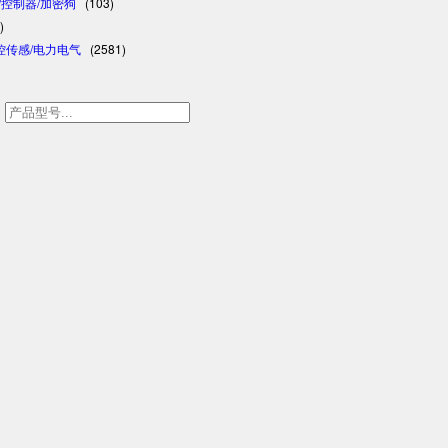
格/控制器/加密狗
(103)
)
控传感/电力电气
(2581)
h