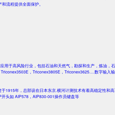
产和流程提供全面保护。
案被广泛应用于高风险行业，包括石油和天然气，勘探和生产，炼油
1，Triconex3503E，Triconex3805E，Triconex3625….数
创建于1915年，总部设在日本东京.横河计测技术有着高稳定性和高可
IP开头如 AIP578，AIP830-001操作员键盘等