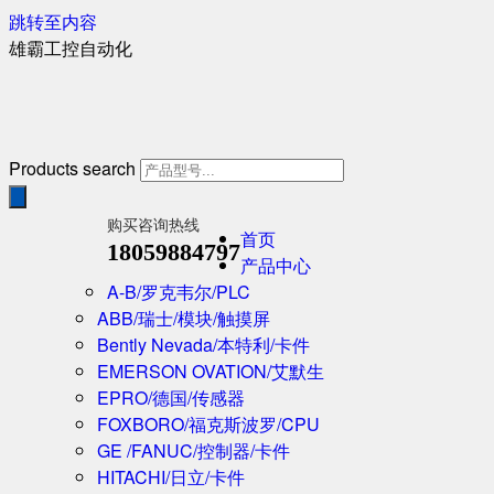
跳转至内容
雄霸工控自动化
Products search
购买咨询热线
首页
18059884797
产品中心
A-B/罗克韦尔/PLC
ABB/瑞士/模块/触摸屏
Bently Nevada/本特利/卡件
EMERSON OVATION/艾默生
EPRO/德国/传感器
FOXBORO/福克斯波罗/CPU
GE /FANUC/控制器/卡件
HITACHI/日立/卡件