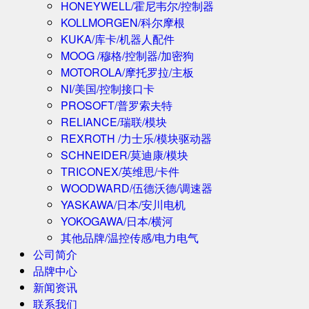
HONEYWELL/霍尼韦尔/控制器
KOLLMORGEN/科尔摩根
KUKA/库卡/机器人配件
MOOG /穆格/控制器/加密狗
MOTOROLA/摩托罗拉/主板
NI/美国/控制接口卡
PROSOFT/普罗索夫特
RELIANCE/瑞联/模块
REXROTH /力士乐/模块驱动器
SCHNEIDER/莫迪康/模块
TRICONEX/英维思/卡件
WOODWARD/伍德沃德/调速器
YASKAWA/日本/安川电机
YOKOGAWA/日本/横河
其他品牌/温控传感/电力电气
公司简介
品牌中心
新闻资讯
联系我们