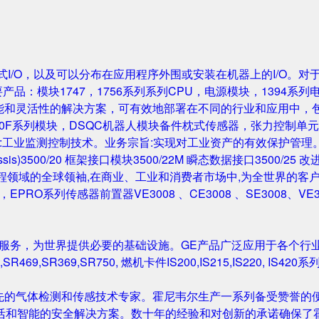
成的机架式I/O，以及可以分布在应用程序外围或安装在机器上的I/O。
要产品：模块1747，1756系列系列CPU，电源模块，1394系列
性能和灵活性的解决方案，可有效地部署在不同的行业和应用中，
0F系列模块，DSQC机器人模块备件枕式传感器，张力控制单元，IGB
主营业务:工业监测控制技术。业务宗旨:实现对工业资产的有效保护管理。主要产
Rack/Chassis)3500/20 框架接口模块3500/22M 瞬态数据接口350
与工程领域的全球领袖,在商业、工业和消费者市场中,为全世界的客户开发
尔塔夫，EPRO系列传感器前置器VE3008 、CE3008 、SE3008、VE
和服务，为世界提供必要的基础设施。GE产品广泛应用于各个行
,SR469,SR369,SR750, 燃机卡件IS200,IS215,IS220, I
先的气体检测和传感技术专家。霍尼韦尔生产一系列备受赞誉的便
活和智能的安全解决方案。数十年的经验和对创新的承诺确保了