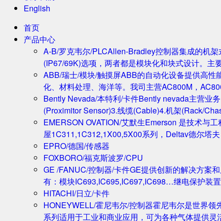
English
首页
产品中心
A-B/罗克韦尔/PLC
Allen-Bradley控制器集
(IP67/69K)选项，两者都是模块化和块式设计。主
ABB/瑞士/模块/触摸屏
ABB的自动化设备提供高
化、材料处理、海洋等。我司主营AC800M，AC80
Bently Nevada/本特利/卡件
Bently nevada
(Proximitor Sensor)3.线缆(Cable)4.机架(
EMERSON OVATION/艾默生
Emerson 是技术
屋1C311,1C312,1X00,5X00系列，Deltav德
EPRO/德国/传感器
FOXBORO/福克斯波罗/CPU
GE /FANUC/控制器/卡件
GE提供创新的解决方案
有：模块IC693,IC695,IC697,IC698…继电保护装置
HITACHI/日立/卡件
HONEYWELL/霍尼韦尔/控制器
霍尼韦尔是世界领
系列适用于工业和商业应用，可为各种气体提供灵