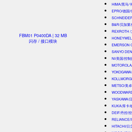
HIMA/黑马/
EPRO/德国
SCHNEIDE
B&R/贝加莱
REXROTH
FBM01 P0400DA | 32 MB
HONEYWE
闪存 / 接口模块
EMERSON 
SANYO DE
NI/美国/控
MOTOROL
YOKOGAWA
KOLLMOR
METSO/美
WOODWAR
YASKAWA
KUKA/库卡
DEIF/丹控/
RELIANCE
HITACHI/