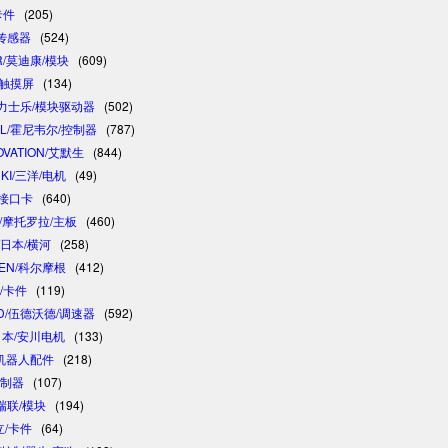
卡件
(205)
/传感器
(524)
R/莫迪康/模块
(609)
/触摸屏
(134)
 /力士乐/模块驱动器
(502)
LL/霍尼韦尔/控制器
(787)
OVATION/艾默生
(844)
NKI/三洋/电机
(49)
制接口卡
(640)
A/摩托罗拉/主板
(460)
/日本/横河
(258)
GEN/科尔摩根
(412)
卓/卡件
(119)
D/伍德沃德/调速器
(592)
/日本/安川电机
(133)
/机器人配件
(218)
控制器
(107)
/瑞联/模块
(194)
日立/卡件
(64)