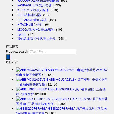
WOODWARD/伍德沃德/调速器
(592)
YASKAWA/日本/安川电机
(133)
KUKA/库卡/机器人配件
(218)
DEIF/丹控/控制器
(107)
RELIANCE/瑞联/模块
(194)
HITACHI/日立/卡件
(64)
MOOG /穆格/控制器/加密狗
(103)
xycom
(173)
其他品牌/温控传感/电力电气
(2581)
产品搜索
Products search
最新产品
ABB MCU2A02V24 | 电机控制单元 24V DC
供电 支持冗余配置
¥
12,540
ABB MCU2A02V2-4 原厂模块 | 电机控制单
元 正品保障·快速发货
¥
12,400
ABB LD800HSEEX 原厂模块 采购 | 正品授
权 · 快速发货
¥
21,000
ABB JSD-TD25P-C20700 原厂安全装
置 采购 | 正品保障·快速发货
¥
12,356
GE IS200FGPAG1A 原厂模块 采购 | 正品涡
轮机控制板 快速发货
¥
25,600