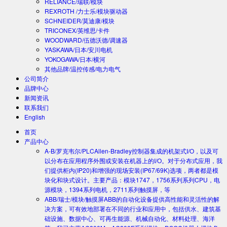
RELIANCE/瑞联/模块
REXROTH /力士乐/模块驱动器
SCHNEIDER/莫迪康/模块
TRICONEX/英维思/卡件
WOODWARD/伍德沃德/调速器
YASKAWA/日本/安川电机
YOKOGAWA/日本/横河
其他品牌/温控传感/电力电气
公司简介
品牌中心
新闻资讯
联系我们
English
首页
产品中心
A-B/罗克韦尔/PLC
Allen-Bradley控制器集成的机架式I/O，以及可
以分布在应用程序外围或安装在机器上的I/O。对于分布式应用，我
们提供柜内(IP20)和增强的现场安装(IP67/69K)选项，两者都是模
块化和块式设计。主要产品：模块1747，1756系列系列CPU，电
源模块，1394系列电机，2711系列触摸屏，等
ABB/瑞士/模块/触摸屏
ABB的自动化设备提供高性能和灵活性的解
决方案，可有效地部署在不同的行业和应用中，包括供水、建筑基
础设施、数据中心、可再生能源、机械自动化、材料处理、海洋