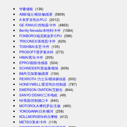
华蓄储能
(136)
ABB/瑞士/模块/触摸屏
(5809)
A-B/罗克韦尔/PLC
(2012)
GE /FANUC/控制器/卡件
(4863)
Bently Nevada/本特利/卡件
(1584)
FOXBORO/福克斯波罗/CPU
(586)
TRICONEX/英维思/卡件
(629)
TOSHIBA/东芝/卡件
(105)
PROSOFT/普罗索夫特
(273)
HIMA/黑马/卡件
(205)
EPRO/德国/传感器
(524)
SCHNEIDER/莫迪康/模块
(609)
B&R/贝加莱/触摸屏
(134)
REXROTH /力士乐/模块驱动器
(502)
HONEYWELL/霍尼韦尔/控制器
(787)
EMERSON OVATION/艾默生
(844)
SANYO DENKI/三洋/电机
(49)
NI/美国/控制接口卡
(640)
MOTOROLA/摩托罗拉/主板
(460)
YOKOGAWA/日本/横河
(258)
KOLLMORGEN/科尔摩根
(412)
METSO/美卓/卡件
(119)