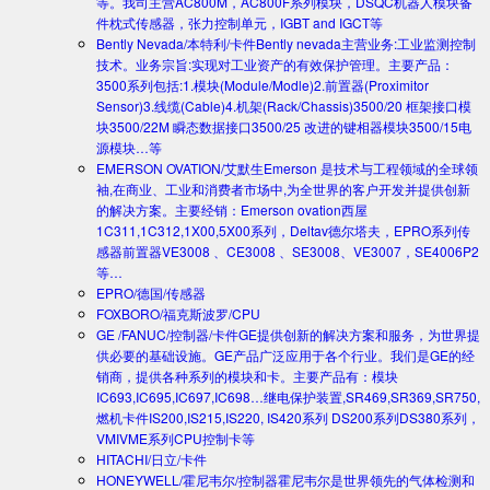
等。我司主营AC800M，AC800F系列模块，DSQC机器人模块备
件枕式传感器，张力控制单元，IGBT and IGCT等
Bently Nevada/本特利/卡件
Bently nevada主营业务:工业监测控制
技术。业务宗旨:实现对工业资产的有效保护管理。主要产品：
3500系列包括:1.模块(Module/Modle)2.前置器(Proximitor
Sensor)3.线缆(Cable)4.机架(Rack/Chassis)3500/20 框架接口模
块3500/22M 瞬态数据接口3500/25 改进的键相器模块3500/15电
源模块…等
EMERSON OVATION/艾默生
Emerson 是技术与工程领域的全球领
袖,在商业、工业和消费者市场中,为全世界的客户开发并提供创新
的解决方案。主要经销：Emerson ovation西屋
1C311,1C312,1X00,5X00系列，Deltav德尔塔夫，EPRO系列传
感器前置器VE3008 、CE3008 、SE3008、VE3007，SE4006P2
等…
EPRO/德国/传感器
FOXBORO/福克斯波罗/CPU
GE /FANUC/控制器/卡件
GE提供创新的解决方案和服务，为世界提
供必要的基础设施。GE产品广泛应用于各个行业。我们是GE的经
销商，提供各种系列的模块和卡。主要产品有：模块
IC693,IC695,IC697,IC698…继电保护装置,SR469,SR369,SR750,
燃机卡件IS200,IS215,IS220, IS420系列 DS200系列DS380系列，
VMIVME系列CPU控制卡等
HITACHI/日立/卡件
HONEYWELL/霍尼韦尔/控制器
霍尼韦尔是世界领先的气体检测和