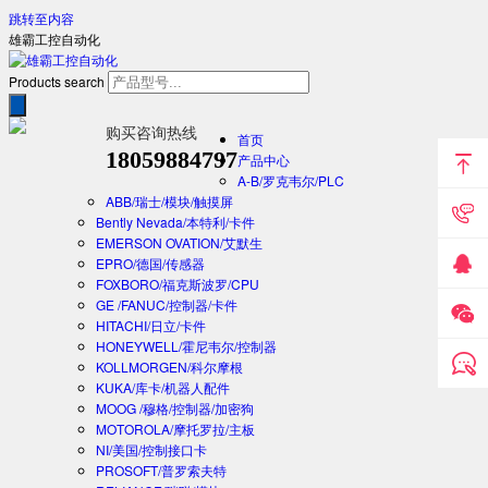
跳转至内容
雄霸工控自动化
Products search
购买咨询热线
首页
18059884797
产品中心
A-B/罗克韦尔/PLC
ABB/瑞士/模块/触摸屏
Bently Nevada/本特利/卡件
EMERSON OVATION/艾默生
EPRO/德国/传感器
FOXBORO/福克斯波罗/CPU
GE /FANUC/控制器/卡件
HITACHI/日立/卡件
HONEYWELL/霍尼韦尔/控制器
KOLLMORGEN/科尔摩根
KUKA/库卡/机器人配件
MOOG /穆格/控制器/加密狗
MOTOROLA/摩托罗拉/主板
NI/美国/控制接口卡
PROSOFT/普罗索夫特