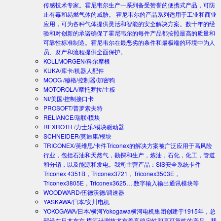
传感技术专家。霍尼韦尔生产一系列备受赞誉的便携式产品，可防
止有毒和易燃气体的威胁。 霍尼韦尔的产品系列适用于工业和商业
应用，可为各种气体提供灵活和智能的安全解决方案。数十年的经
验和对创新的承诺确保了霍尼韦尔的每件产品都按照最高的质量和
可靠性标准制造。霍尼韦尔在最恶劣的条件和最极端的环境中为人
员、财产和流程提供全面保护。
KOLLMORGEN/科尔摩根
KUKA/库卡/机器人配件
MOOG /穆格/控制器/加密狗
MOTOROLA/摩托罗拉/主板
NI/美国/控制接口卡
PROSOFT/普罗索夫特
RELIANCE/瑞联/模块
REXROTH /力士乐/模块驱动器
SCHNEIDER/莫迪康/模块
TRICONEX/英维思/卡件
Triconex的解决方案被广泛应用于高风险
行业，包括石油和天然气，勘探和生产，炼油，石化，化工，管道
和分销，以及能源和发电。我司主营产品：SIS安全系统卡件
Triconex 4351B，Triconex3721，Triconex3503E，
Triconex3805E，Triconex3625….数字输入输出通讯模块等
WOODWARD/伍德沃德/调速器
YASKAWA/日本/安川电机
YOKOGAWA/日本/横河
Yokogawa横河电机集团创建于1915年，总
部设在日本东京.横河计测技术有着高稳定性和高可靠性的产品。我