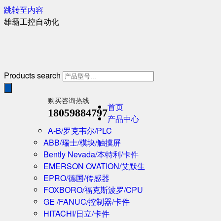
跳转至内容
雄霸工控自动化
Products search
购买咨询热线
首页
18059884797
产品中心
A-B/罗克韦尔/PLC
ABB/瑞士/模块/触摸屏
Bently Nevada/本特利/卡件
EMERSON OVATION/艾默生
EPRO/德国/传感器
FOXBORO/福克斯波罗/CPU
GE /FANUC/控制器/卡件
HITACHI/日立/卡件