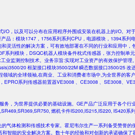
成的机架式I/O，以及可以分布在应用程序外围或安装在机器上的I/O。
要产品：模块1747，1756系列系列CPU，电源模块，1394系列
性能和灵活性的解决方案，可有效地部署在不同的行业和应用中，
0F系列模块，DSQC机器人模块备件枕式传感器，张力控制单元，IGB
主营业务:工业监测控制技术。业务宗旨:实现对工业资产的有效保护管理。主要产
Rack/Chassis)3500/20 框架接口模块3500/22M 瞬态数据接口350
与工程领域的全球领袖,在商业、工业和消费者市场中,为全世界的客户开发
尔塔夫，EPRO系列传感器前置器VE3008 、CE3008 、SE3008、VE
和服务，为世界提供必要的基础设施。GE产品广泛应用于各个行
,SR469,SR369,SR750, 燃机卡件IS200,IS215,IS220, I
先的气体检测和传感技术专家。霍尼韦尔生产一系列备受赞誉的便
活和智能的安全解决方案。数十年的经验和对创新的承诺确保了