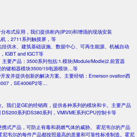
对于分布式应用，我们提供柜内(IP20)和增强的现场安装
电机，2711系列触摸屏，等
包括供水、建筑基础设施、数据中心、可再生能源、机械自动
T and IGCT等
品：3500系列包括:1.模块(Module/Modle)2.前置器
0/25 改进的键相器模块3500/15电源模块…等
并提供创新的解决方案。主要经销：Emerson ovation西
3007，SE4006P2等…
业。我们是GE的经销商，提供各种系列的模块和卡。主要产品
S420系列 DS200系列DS380系列，VMIVME系列CPU控制卡等
携式产品，可防止有毒和易燃气体的威胁。 霍尼韦尔的产品
霍尼韦尔的每件产品都按照最高的质量和可靠性标准制造。霍尼