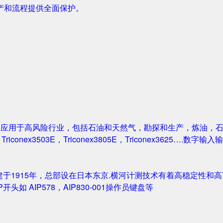
产和流程提供全面保护。
案被广泛应用于高风险行业，包括石油和天然气，勘探和生产，炼油
1，Triconex3503E，Triconex3805E，Triconex3625….数
创建于1915年，总部设在日本东京.横河计测技术有着高稳定性和高可
IP开头如 AIP578，AIP830-001操作员键盘等