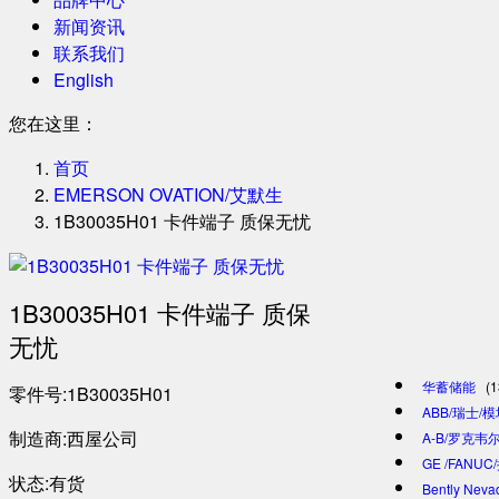
新闻资讯
联系我们
English
您在这里：
首页
EMERSON OVATION/艾默生
1B30035H01 卡件端子 质保无忧
1B30035H01 卡件端子 质保
无忧
华蓄储能
(1
零件号:1B30035H01
ABB/瑞士/
制造商:西屋公司
A-B/罗克韦尔
GE /FANU
状态:有货
Bently Ne