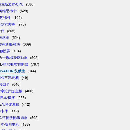
/福克斯波罗/CPU
(586)
/英维思/卡件
(629)
东芝/卡件
(105)
/普罗索夫特
(273)
卡件
(205)
/传感器
(524)
R/莫迪康/模块
(609)
/触摸屏
(134)
 /力士乐/模块驱动器
(502)
LL/霍尼韦尔/控制器
(787)
OVATION/艾默生
(844)
NKI/三洋/电机
(49)
制接口卡
(640)
A/摩托罗拉/主板
(460)
/日本/横河
(258)
GEN/科尔摩根
(412)
卓/卡件
(119)
D/伍德沃德/调速器
(592)
/日本/安川电机
(133)