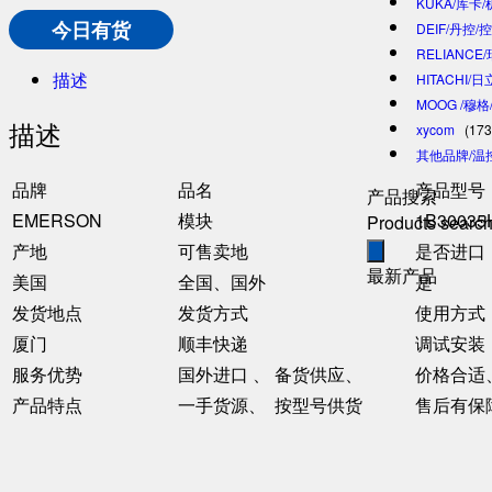
KUKA/库卡
今日有货
DEIF/丹控/
RELIANCE
描述
HITACHI/
MOOG /穆
描述
xycom
(173
其他品牌/温
品牌
品名
产品型号
产品搜索
EMERSON
模块
1B30035
Products searc
产地
可售卖地
是否进口
最新产品
美国
全国、国外
是
发货地点
发货方式
使用方式
厦门
顺丰快递
调试安装
服务优势
国外进口 、 备货供应、
价格合适
产品特点
一手货源、 按型号供货
售后有保