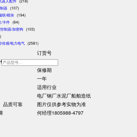
/机器人配件
(218)
控制器
(107)
/瑞联/模块
(194)
日立/卡件
(64)
格/控制器/加密狗
(103)
)
控传感/电力电气
(2581)
订货号
H01
h
保修期
一年
适用行业
电厂钢厂水泥厂船舶造纸
、品质可靠
图片仅供参考实物为准
障
何经理1805988-4797