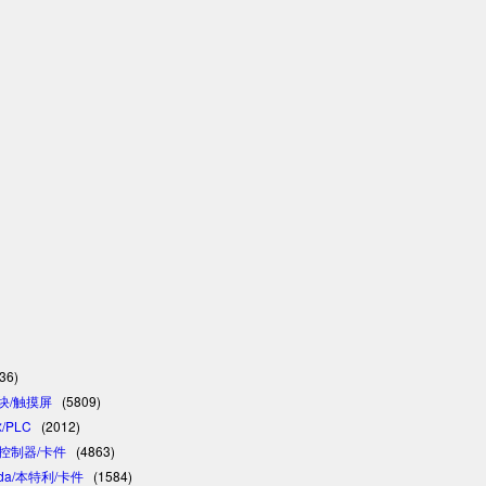
36)
模块/触摸屏
(5809)
/PLC
(2012)
C/控制器/卡件
(4863)
vada/本特利/卡件
(1584)