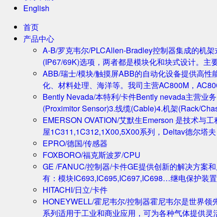
English
首页
产品中心
A-B/罗克韦尔/PLC
Allen-Bradley控制器集
(IP67/69K)选项，两者都是模块化和块式设计。主
ABB/瑞士/模块/触摸屏
ABB的自动化设备提供高
化、材料处理、海洋等。我司主营AC800M，AC80
Bently Nevada/本特利/卡件
Bently nevada
(Proximitor Sensor)3.线缆(Cable)4.机架(
EMERSON OVATION/艾默生
Emerson 是技术
屋1C311,1C312,1X00,5X00系列，Deltav德
EPRO/德国/传感器
FOXBORO/福克斯波罗/CPU
GE /FANUC/控制器/卡件
GE提供创新的解决方案
有：模块IC693,IC695,IC697,IC698…继电保护装置
HITACHI/日立/卡件
HONEYWELL/霍尼韦尔/控制器
霍尼韦尔是世界领
系列适用于工业和商业应用，可为各种气体提供灵