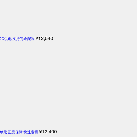
¥
12,540
4V DC供电 支持冗余配置
¥
12,400
机控制单元 正品保障·快速发货