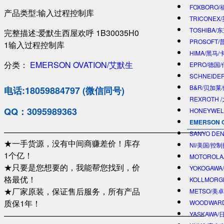
FOXBORO
产品类型:输入过程控制库
TRICONEX
TOSHIBA/
完整描述:爱默生西屋欢呼 1B30035H0
PROSOFT
1输入过程控制库
HIMA/黑马/
分类：
EMERSON OVATION/艾默生
EPRO/德国
SCHNEIDE
B&R/贝加莱
电话:18059884797 (微信同号)
REXROTH
QQ：3095989363
HONEYWE
EMERSON 
—————————————————————————
SANYO DE
★一手货源，没有中间商赚差价！库存
NI/美国/控
1个亿！
MOTOROL
★只要是您想要的，我能帮您找到，价
YOKOGAWA
格最优！
KOLLMOR
★厂家原装，保证售后服务，所有产品
METSO/美
质保1年！
WOODWAR
—————————————————————————
YASKAWA