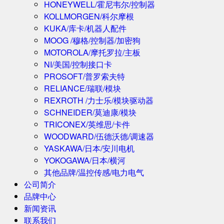
HONEYWELL/霍尼韦尔/控制器
KOLLMORGEN/科尔摩根
KUKA/库卡/机器人配件
MOOG /穆格/控制器/加密狗
MOTOROLA/摩托罗拉/主板
NI/美国/控制接口卡
PROSOFT/普罗索夫特
RELIANCE/瑞联/模块
REXROTH /力士乐/模块驱动器
SCHNEIDER/莫迪康/模块
TRICONEX/英维思/卡件
WOODWARD/伍德沃德/调速器
YASKAWA/日本/安川电机
YOKOGAWA/日本/横河
其他品牌/温控传感/电力电气
公司简介
品牌中心
新闻资讯
联系我们