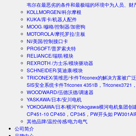
韦尔在最恶劣的条件和最极端的环境中为人员、财
KOLLMORGEN/科尔摩根
KUKA/库卡/机器人配件
MOOG /穆格/控制器/加密狗
MOTOROLA/摩托罗拉/主板
NI/美国/控制接口卡
PROSOFT/普罗索夫特
RELIANCE/瑞联/模块
REXROTH /力士乐/模块驱动器
SCHNEIDER/莫迪康/模块
TRICONEX/英维思/卡件
Triconex的解决方
SIS安全系统卡件Triconex 4351B，Triconex372
WOODWARD/伍德沃德/调速器
YASKAWA/日本/安川电机
YOKOGAWA/日本/横河
Yokogawa横河电机集团
CP451-10 CP450，CP345，PW开头如 PW301A
其他品牌/温控传感/电力电气
公司简介
品牌中心