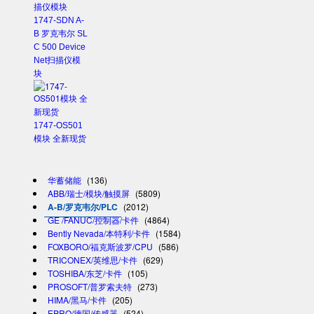
1747-SDN A-
B 罗克韦尔 SL
C 500 Device
Net扫描仪模
块
1747-OS501
模块 全新现货
华蓄储能
(136)
ABB/瑞士/模块/触摸屏
(5809)
A-B/罗克韦尔/PLC
(2012)
GE /FANUC/控制器/卡件
(4864)
Bently Nevada/本特利/卡件
(1584)
FOXBORO/福克斯波罗/CPU
(586)
TRICONEX/英维思/卡件
(629)
TOSHIBA/东芝/卡件
(105)
PROSOFT/普罗索夫特
(273)
HIMA/黑马/卡件
(205)
EPRO/德国/传感器
(524)