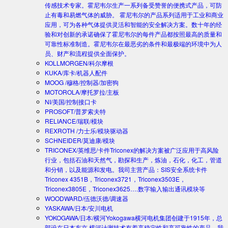
传感技术专家。霍尼韦尔生产一系列备受赞誉的便携式产品，可防
止有毒和易燃气体的威胁。 霍尼韦尔的产品系列适用于工业和商业
应用，可为各种气体提供灵活和智能的安全解决方案。数十年的经
验和对创新的承诺确保了霍尼韦尔的每件产品都按照最高的质量和
可靠性标准制造。霍尼韦尔在最恶劣的条件和最极端的环境中为人
员、财产和流程提供全面保护。
KOLLMORGEN/科尔摩根
KUKA/库卡/机器人配件
MOOG /穆格/控制器/加密狗
MOTOROLA/摩托罗拉/主板
NI/美国/控制接口卡
PROSOFT/普罗索夫特
RELIANCE/瑞联/模块
REXROTH /力士乐/模块驱动器
SCHNEIDER/莫迪康/模块
TRICONEX/英维思/卡件
Triconex的解决方案被广泛应用于高风险
行业，包括石油和天然气，勘探和生产，炼油，石化，化工，管道
和分销，以及能源和发电。我司主营产品：SIS安全系统卡件
Triconex 4351B，Triconex3721，Triconex3503E，
Triconex3805E，Triconex3625….数字输入输出通讯模块等
WOODWARD/伍德沃德/调速器
YASKAWA/日本/安川电机
YOKOGAWA/日本/横河
Yokogawa横河电机集团创建于1915年，总
部设在日本东京.横河计测技术有着高稳定性和高可靠性的产品。我