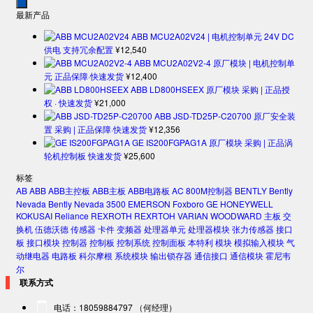
最新产品
ABB MCU2A02V24 | 电机控制单元 24V DC
供电 支持冗余配置
¥
12,540
ABB MCU2A02V2-4 原厂模块 | 电机控制单
元 正品保障·快速发货
¥
12,400
ABB LD800HSEEX 原厂模块 采购 | 正品授
权 · 快速发货
¥
21,000
ABB JSD-TD25P-C20700 原厂安全装
置 采购 | 正品保障·快速发货
¥
12,356
GE IS200FGPAG1A 原厂模块 采购 | 正品涡
轮机控制板 快速发货
¥
25,600
标签
AB
ABB
ABB主控板
ABB主板
ABB电路板
AC 800M控制器
BENTLY
Bently
Nevada
Bently Nevada 3500
EMERSON
Foxboro
GE
HONEYWELL
KOKUSAI
Reliance
REXROTH
REXRTOH
VARIAN
WOODWARD
主板
交
换机
伍德沃德
传感器
卡件
变频器
处理器单元
处理器模块
张力传感器
接口
板
接口模块
控制器
控制板
控制系统
控制面板
本特利
模块
模拟输入模块
气
动继电器
电路板
科尔摩根
系统模块
输出锁存器
通信接口
通信模块
霍尼韦
尔
联系方式
电话：18059884797 （何经理）