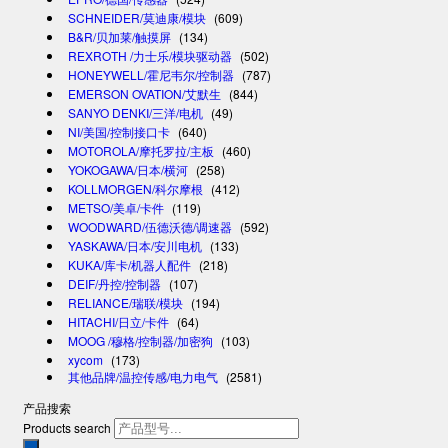
SCHNEIDER/莫迪康/模块
(609)
B&R/贝加莱/触摸屏
(134)
REXROTH /力士乐/模块驱动器
(502)
HONEYWELL/霍尼韦尔/控制器
(787)
EMERSON OVATION/艾默生
(844)
SANYO DENKI/三洋/电机
(49)
NI/美国/控制接口卡
(640)
MOTOROLA/摩托罗拉/主板
(460)
YOKOGAWA/日本/横河
(258)
KOLLMORGEN/科尔摩根
(412)
METSO/美卓/卡件
(119)
WOODWARD/伍德沃德/调速器
(592)
YASKAWA/日本/安川电机
(133)
KUKA/库卡/机器人配件
(218)
DEIF/丹控/控制器
(107)
RELIANCE/瑞联/模块
(194)
HITACHI/日立/卡件
(64)
MOOG /穆格/控制器/加密狗
(103)
xycom
(173)
其他品牌/温控传感/电力电气
(2581)
产品搜索
Products search