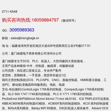
2711-K5A8
购买咨询热线:18059884797
（微信同号）
3095989363
QQ：
邮箱：sales@xiongbagk.cn
地 址：福建省漳州开发区南滨大道429号招商局芯云谷3号楼217-01
公司：厦门雄霸电子商务有限公司漳州分公司
厦门雄霸专注于DCS、PLC、机器人、大型伺服四大系统领域，
主营产品各种模块/卡件，控制器，触摸屏，伺服驱动器
公司优势：供应进口原装正品，专业停产配件
发货快，货期精准，一手货源，现货库存超过1亿
我司主营控制系统(DCS、PLC/SPS、CNC)，面板控制器、HMI和显示面板、工
业PC、驱动器(变频器和伺服系统)、电机、电源
艾伦-布拉德利:ControlLogix 1756系列控制器、CompactLogix 1769系列控制
器、SLC 500 1747 1746系列控制器、PLC-5 1771 1785系列控制器、
ProSoft:mvi 69/PS69/mvi 56/mvi 94/mvi 71/mvi 46/3150、ICS TRIPLEX可信系统
ABB:AC800M系列控制器I/O模块、AC800F系列控制器模块、AC31系列控制器模
块、800xA系列模块、Bailey INFI 90模块、DSQC机器人模块备件、Advant OCS