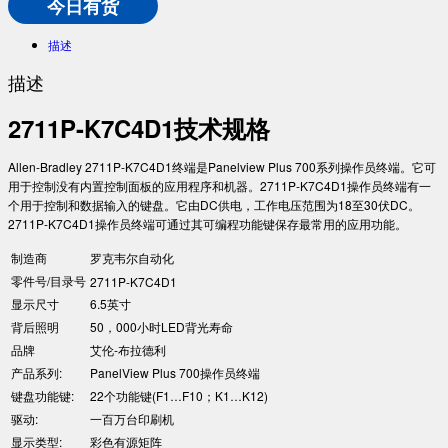
今日有货
描述
描述
2711P-K7C4D1技术规格
Allen-Bradley 2711P-K7C4D1终端是Panelview Plus 700系列操作员终端。它可
用于控制没有内置控制面板的应用程序和机器。2711P-K7C4D1操作员终端有一
个用于控制和数据输入的键盘。它由DC供电，工作电压范围为18至30伏DC。
2711P-K7C4D1操作员终端可通过其可编程功能键保存最常用的应用功能。
制造商
罗克韦尔自动化
零件号/目录号
2711P-K7C4D1
显示尺寸
6.5英寸
背后照明
50，000小时LED背光寿命
品牌
艾伦-布拉德利
产品系列:
PanelView Plus 700操作员终端
键盘功能键:
22个功能键(F1…F10；K1…K12)
驱动:
一百万台印刷机
显示类型:
彩色有源矩阵