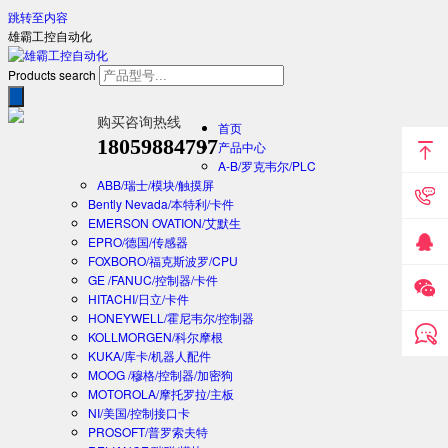
跳转至内容
雄霸工控自动化
Products search
购买咨询热线
首页
18059884797
产品中心
A-B/罗克韦尔/PLC
ABB/瑞士/模块/触摸屏
Bently Nevada/本特利/卡件
EMERSON OVATION/艾默生
EPRO/德国/传感器
FOXBORO/福克斯波罗/CPU
GE /FANUC/控制器/卡件
HITACHI/日立/卡件
HONEYWELL/霍尼韦尔/控制器
KOLLMORGEN/科尔摩根
KUKA/库卡/机器人配件
MOOG /穆格/控制器/加密狗
MOTOROLA/摩托罗拉/主板
NI/美国/控制接口卡
PROSOFT/普罗索夫特