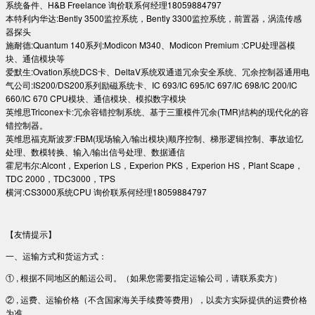
系统备件、H&B Freelance 询价联系何经理18059884797
本特利内华达:Bently 3500监控系统，Bently 3300监控系统，前置器，涡流传感
器探头
施耐德:Quantum 140系列:Modicon M340、Modicon Premium :CPU处理器模
块、通信模块等
爱默生:Ovation系统DCS卡、DeltaV系统双通道冗余安全系统、冗余控制器通用电
气公司:IS200/DS200系列励磁系统卡、IC 693/IC 695/IC 697/IC 698/IC 200/IC
660/IC 670 CPU模块、通信模块、模拟数字模块
英维思Triconex卡:冗余容错控制系统、基于三重模件冗余(TMR)结构的现代化的容
错控制器。
英维思福克斯波罗:FBM(现场输入/输出模块)顺序控制、梯形逻辑控制、事故追忆
处理、数模转换、输入/输出信号处理、数据通信
霍尼韦尔:Alcont，Experion LS，Experion PKS，Experion HS，Plant Scape，
TDC 2000，TDC3000，TPS
横河:CS3000系统CPU 询价联系何经理18059884797
【友情提示】
一、运输方式和货运方式：
① , 根据不同地区的船运公司。（如果您需要指定运输公司，请联系卖方）
② , 运费、运输价格（不含国家海关手续费等费用），以卖方实际提供的运费价格
为准。