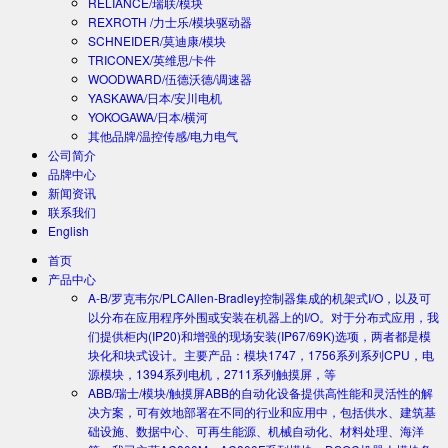
RELIANCE/瑞联/模块
REXROTH /力士乐/模块驱动器
SCHNEIDER/莫迪康/模块
TRICONEX/英维思/卡件
WOODWARD/伍德沃德/调速器
YASKAWA/日本/安川电机
YOKOGAWA/日本/横河
其他品牌/温控传感/电力电气
公司简介
品牌中心
新闻资讯
联系我们
English
首页
产品中心
A-B/罗克韦尔/PLC
Allen-Bradley控制器集成的机架式I/O，以及可
以分布在应用程序外围或安装在机器上的I/O。对于分布式应用，我
们提供柜内(IP20)和增强的现场安装(IP67/69K)选项，两者都是模
块化和块式设计。主要产品：模块1747，1756系列系列CPU，电
源模块，1394系列电机，2711系列触摸屏，等
ABB/瑞士/模块/触摸屏
ABB的自动化设备提供高性能和灵活性的解
决方案，可有效地部署在不同的行业和应用中，包括供水、建筑基
础设施、数据中心、可再生能源、机械自动化、材料处理、海洋