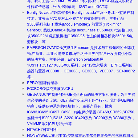
等。我司主营AC800M，AC800F系列模块，DSQC机器人模块备
件枕式传感器，张力控制单元，IGBT and IGCT等
Bently Nevada/本特利/卡件
Bently nevada主营业务:工业监测控制
技术。业务宗旨:实现对工业资产的有效保护管理。主要产品：
3500系列包括:1.模块(Module/Modle)2.前置器(Proximitor
Sensor)3.线缆(Cable)4.机架(Rack/Chassis)3500/20 框架接口模
块3500/22M 瞬态数据接口3500/25 改进的键相器模块3500/15电
源模块…等
EMERSON OVATION/艾默生
Emerson 是技术与工程领域的全球领
袖,在商业、工业和消费者市场中,为全世界的客户开发并提供创新
的解决方案。主要经销：Emerson ovation西屋
1C311,1C312,1X00,5X00系列，Deltav德尔塔夫，EPRO系列传
感器前置器VE3008 、CE3008 、SE3008、VE3007，SE4006P2
等…
EPRO/德国/传感器
FOXBORO/福克斯波罗/CPU
GE /FANUC/控制器/卡件
GE提供创新的解决方案和服务，为世界提
供必要的基础设施。GE产品广泛应用于各个行业。我们是GE的经
销商，提供各种系列的模块和卡。主要产品有：模块
IC693,IC695,IC697,IC698…继电保护装置,SR469,SR369,SR750,
燃机卡件IS200,IS215,IS220, IS420系列 DS200系列DS380系列，
VMIVME系列CPU控制卡等
HITACHI/日立/卡件
HONEYWELL/霍尼韦尔/控制器
霍尼韦尔是世界领先的气体检测和