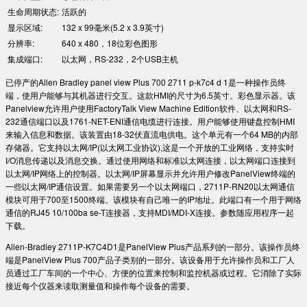
生命周期状态:
活跃的
显示区域:
132 x 99毫米(5.2 x 3.9英寸)
分辨率:
640 x 480，18位彩色图形
集成端口:
以太网，RS-232，2个USB主机
已停产的Allen Bradley panel view Plus 700 2711 p-k7c4 d 1是一种操作员终
端，使用户能够与其机器进行交互。这款HMI的尺寸为6.5英寸。彩色显示器。该
Panelview允许用户使用FactoryTalk View Machine Edition软件、以太网和RS-
232通信端口以及1761-NET-ENI通信电缆进行连接。用户能够使用键盘控制HMI
来输入信息和数据。该装置由18-32伏直流电供电。这个单元有一个64 MB的内部
存储器。它支持以太网/IP(以太网工业协议),这是一个开放的工业网络，支持实时
I/O消息传递以及消息交换。通过使用网络和标准以太网连接，以太网端口连接到
以太网/IP网络上的控制器。以太网/IP屏幕显示并允许用户修改PanelView终端的
一些以太网/IP通信设置。如果需要另一个以太网端口，2711P-RN20以太网通信
模块可用于700至1500终端。该模块有自己唯一的IP地址。此端口有一个用于网络
通信的RJ45 10/100ba se-T连接器，支持MDI/MDI-X连接。参数随应用程序一起
下载。
Allen-Bradley 2711P-K7C4D1是PanelView Plus产品系列的一部分。该操作员终
端是PanelView Plus 700产品子类别的一部分。该设备用于允许操作员和工厂人
员通过工厂车间的一个中心、方便的位置来控制和监控机器或过程。它消除了实际
接近每个仪器来读取测量值和操作每个设备的需要。