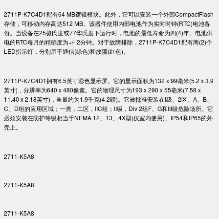
2711P-K7C4D1配有64 MB逻辑模块。此外，它可以安装一个外部CompactFlash
存储，可移动内存高达512 MB。该器件使用内部电池作为实时时钟(RTC)电池备
份。当设备在25摄氏度或77华氏度下运行时，电池的最低寿命为四(4)年。电池供
电的RTC每月的精确度为+/- 2分钟。对于故障排除，2711P-K7C4D1配有两(2)个
LED指示灯，分别用于通信(绿色)和故障(红色)。
2711P-K7C4D1拥有6.5英寸彩色显示屏。它的显示面积为132 x 99毫米(5.2 x 3.9
英寸)，分辨率为640 x 480像素。它的物理尺寸为193 x 290 x 55毫米(7.58 x
11.40 x 2.18英寸)，重量约为1.9千克(4.2磅)。它被批准安装在I级、2区、A、B、
C、D组的应用区域；一类，二区，IIC组；II级，Div 2组F、G和III级危险场所。它
必须安装在防护等级相当于NEMA 12、13、4X型(仅室内使用)、IP54和IP65的外
壳上。
2711-K5A8
2711-K5A8
2711-K5A8