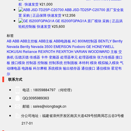
权 · 快速发货
¥
21,000
ABB JSD-TD25P-C20700 原厂安全装
置 采购 | 正品保障·快速发货
¥
12,356
GE IS200FGPAG1A 原厂模块 采购 | 正品涡
轮机控制板 快速发货
¥
25,600
标签
AB
ABB
ABB主控板
ABB主板
ABB电路板
AC 800M控制器
BENTLY
Bently
Nevada
Bently Nevada 3500
EMERSON
Foxboro
GE
HONEYWELL
KOKUSAI
Reliance
REXROTH
REXRTOH
VARIAN
WOODWARD
主板
交
换机
伍德沃德
传感器
卡件
变频器
处理器单元
处理器模块
张力传感器
接口
板
接口模块
控制器
控制板
控制系统
控制面板
本特利
模块
模拟输入模块
气
动继电器
电路板
科尔摩根
系统模块
输出锁存器
通信接口
通信模块
霍尼韦
尔
联系方式
电话：18059884797 （何经理）
QQ:3095989363
邮箱：sales@xiongbagk.cn
分公司地址：福建省漳州开发区南滨大道429号招商局芯云谷3号楼
217-01