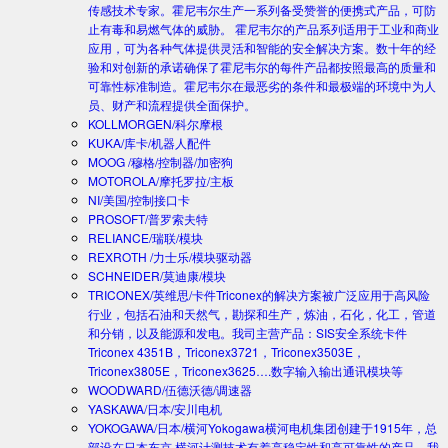
传感技术专家。霍尼韦尔生产一系列备受赞誉的便携式产品，可防
止有毒和易燃气体的威胁。 霍尼韦尔的产品系列适用于工业和商业
应用，可为各种气体提供灵活和智能的安全解决方案。数十年的经
验和对创新的承诺确保了霍尼韦尔的每件产品都按照最高的质量和
可靠性标准制造。霍尼韦尔在最恶劣的条件和最极端的环境中为人
员、财产和流程提供全面保护。
KOLLMORGEN/科尔摩根
KUKA/库卡/机器人配件
MOOG /穆格/控制器/加密狗
MOTOROLA/摩托罗拉/主板
NI/美国/控制接口卡
PROSOFT/普罗索夫特
RELIANCE/瑞联/模块
REXROTH /力士乐/模块驱动器
SCHNEIDER/莫迪康/模块
TRICONEX/英维思/卡件
Triconex的解决方案被广泛应用于高风险
行业，包括石油和天然气，勘探和生产，炼油，石化，化工，管道
和分销，以及能源和发电。我司主营产品：SIS安全系统卡件
Triconex 4351B，Triconex3721，Triconex3503E，
Triconex3805E，Triconex3625….数字输入输出通讯模块等
WOODWARD/伍德沃德/调速器
YASKAWA/日本/安川电机
YOKOGAWA/日本/横河
Yokogawa横河电机集团创建于1915年，总
部设在日本东京.横河计测技术有着高稳定性和高可靠性的产品。我