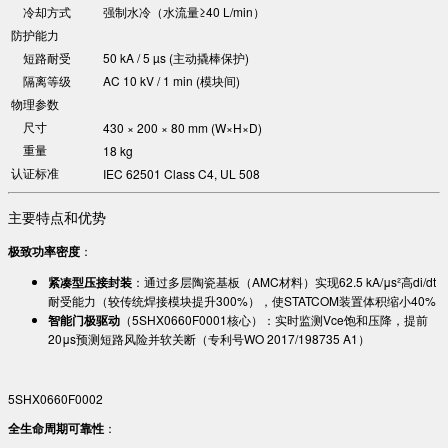
冷却方式
强制水冷（水流量≥40 L/min）
防护能力
短路耐受
50 kA / 5 µs (主动撬棒保护)
隔离等级
AC 10 kV / 1 min (模块间)
物理参数
尺寸
430 × 200 × 80 mm (W×H×D)
重量
18 kg
认证标准
IEC 62501 Class C4, UL 508
主要特点和优势
​极致功率密度​
​：
​紧凑型压接封装​
​：通过多层陶瓷基板（AMC材料）实现62.5 kA/μs²高di/dt
耐受能力（较传统焊接模块提升300%），使STATCOM装置体积缩小40%
​智能门极驱动​
​（5SHX0660F0001核心）：实时监测Vce饱和压降，提前
20μs预测短路风险并软关断（专利号WO 2017/198735 A1）
5SHX0660F0002
​全生命周期可靠性​
​：