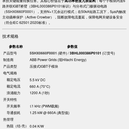
承担关键能量转换任务。其核心价值在于​
​高功率密度冗余架构​
​：每个子模块内置6
路并联IGBT桥臂（3BHL000386P0101标识）与分布式门极驱动电路
（5SHX0660F0001），支持N+1冗余运行模式；在50kA短路工况下，5µs内触发
主动撬棒保护（Active Crowbar），阻断故障电流蔓延，保障电网关键设备安全
（符合IEC 62501:2020标准）。
技术规格
参数名称
参数值
产品型号
5SHX0660F0001​
​ (硬件) / ​
​3BHL000386P0101​
​ (订货号)
制造商
ABB Power Grids (现Hitachi Energy)
产品类型
压接式IGBT子模块
电气规格
额定电压
5.5 kV DC
额定电流
660 A (70°C)
浪涌能力
1200 A (1秒)
开关特性
开关频率
≤1 kHz (PWM载频)
导通损耗
1.25 kW @ 660A (典型值)
热管理
热阻（结-壳）
0.04 K/W