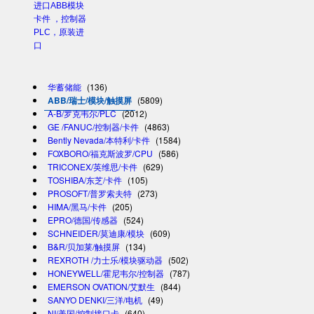
进口ABB模块
卡件 ，控制器
PLC，原装进
口
华蓄储能
(136)
ABB/瑞士/模块/触摸屏
(5809)
A-B/罗克韦尔/PLC
(2012)
GE /FANUC/控制器/卡件
(4863)
Bently Nevada/本特利/卡件
(1584)
FOXBORO/福克斯波罗/CPU
(586)
TRICONEX/英维思/卡件
(629)
TOSHIBA/东芝/卡件
(105)
PROSOFT/普罗索夫特
(273)
HIMA/黑马/卡件
(205)
EPRO/德国/传感器
(524)
SCHNEIDER/莫迪康/模块
(609)
B&R/贝加莱/触摸屏
(134)
REXROTH /力士乐/模块驱动器
(502)
HONEYWELL/霍尼韦尔/控制器
(787)
EMERSON OVATION/艾默生
(844)
SANYO DENKI/三洋/电机
(49)
NI/美国/控制接口卡
(640)