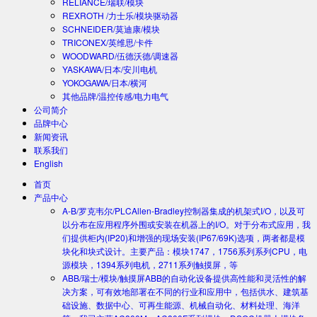
RELIANCE/瑞联/模块
REXROTH /力士乐/模块驱动器
SCHNEIDER/莫迪康/模块
TRICONEX/英维思/卡件
WOODWARD/伍德沃德/调速器
YASKAWA/日本/安川电机
YOKOGAWA/日本/横河
其他品牌/温控传感/电力电气
公司简介
品牌中心
新闻资讯
联系我们
English
首页
产品中心
A-B/罗克韦尔/PLC
Allen-Bradley控制器集成的机架式I/O，以及可
以分布在应用程序外围或安装在机器上的I/O。对于分布式应用，我
们提供柜内(IP20)和增强的现场安装(IP67/69K)选项，两者都是模
块化和块式设计。主要产品：模块1747，1756系列系列CPU，电
源模块，1394系列电机，2711系列触摸屏，等
ABB/瑞士/模块/触摸屏
ABB的自动化设备提供高性能和灵活性的解
决方案，可有效地部署在不同的行业和应用中，包括供水、建筑基
础设施、数据中心、可再生能源、机械自动化、材料处理、海洋