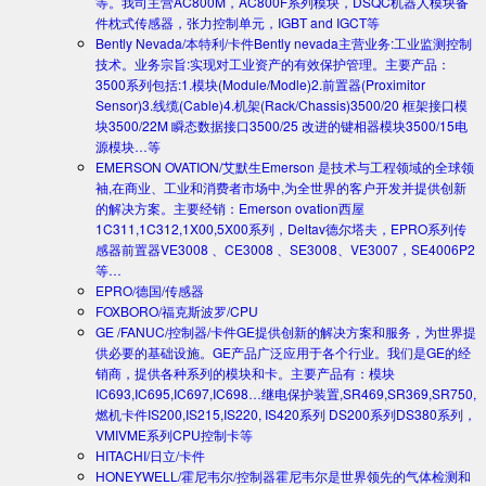
等。我司主营AC800M，AC800F系列模块，DSQC机器人模块备
件枕式传感器，张力控制单元，IGBT and IGCT等
Bently Nevada/本特利/卡件
Bently nevada主营业务:工业监测控制
技术。业务宗旨:实现对工业资产的有效保护管理。主要产品：
3500系列包括:1.模块(Module/Modle)2.前置器(Proximitor
Sensor)3.线缆(Cable)4.机架(Rack/Chassis)3500/20 框架接口模
块3500/22M 瞬态数据接口3500/25 改进的键相器模块3500/15电
源模块…等
EMERSON OVATION/艾默生
Emerson 是技术与工程领域的全球领
袖,在商业、工业和消费者市场中,为全世界的客户开发并提供创新
的解决方案。主要经销：Emerson ovation西屋
1C311,1C312,1X00,5X00系列，Deltav德尔塔夫，EPRO系列传
感器前置器VE3008 、CE3008 、SE3008、VE3007，SE4006P2
等…
EPRO/德国/传感器
FOXBORO/福克斯波罗/CPU
GE /FANUC/控制器/卡件
GE提供创新的解决方案和服务，为世界提
供必要的基础设施。GE产品广泛应用于各个行业。我们是GE的经
销商，提供各种系列的模块和卡。主要产品有：模块
IC693,IC695,IC697,IC698…继电保护装置,SR469,SR369,SR750,
燃机卡件IS200,IS215,IS220, IS420系列 DS200系列DS380系列，
VMIVME系列CPU控制卡等
HITACHI/日立/卡件
HONEYWELL/霍尼韦尔/控制器
霍尼韦尔是世界领先的气体检测和