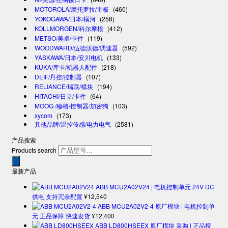
MOTOROLA/摩托罗拉/主板
(460)
YOKOGAWA/日本/横河
(258)
KOLLMORGEN/科尔摩根
(412)
METSO/美卓/卡件
(119)
WOODWARD/伍德沃德/调速器
(592)
YASKAWA/日本/安川电机
(133)
KUKA/库卡/机器人配件
(218)
DEIF/丹控/控制器
(107)
RELIANCE/瑞联/模块
(194)
HITACHI/日立/卡件
(64)
MOOG /穆格/控制器/加密狗
(103)
xycom
(173)
其他品牌/温控传感/电力电气
(2581)
产品搜索
Products search
最新产品
ABB MCU2A02V24 | 电机控制单元 24V DC
供电 支持冗余配置
¥
12,540
ABB MCU2A02V2-4 原厂模块 | 电机控制单
元 正品保障·快速发货
¥
12,400
ABB LD800HSEEX 原厂模块 采购 | 正品授