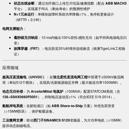
​状态在线诊断​
​：通过光纤接口上传芯片结温/健康指数（配合 ​
​ABB MACH3​
平台），实现基于RUL（剩余寿命）的预测性维护
​N+1冗余运行​
​：单模块故障时系统功率降额<1%，免停机更换设计
（MTTR < 2小时）
​电网支撑能力​
​：
​毫秒级无功响应​
​：10 ms内输出100%容性/感性无功（如平抑风电场电压闪
变）
​故障穿越（FRT）​
​：电压跌至20%时维持连续换流（南澳TigerLink工程验
证）
应用领域
​超高压直流输电（UHVDC）​
​：在​
​张北柔性直流电网工程​
​中部署于±500kV换流阀
塔（单站512个模块），实现风/光新能源稳定并网（最大输送功率1500MW）。
​动态无功补偿​
​：为 ​
​ArcelorMittal 电弧炉​
​（100MVA）配置STATCOM系统（含​
156×5SHX0660F0001​
​），抑制电压波动至±1%（符合IEEE 519-2014）。
​船舶岸电系统​
​：在邮轮港口（如 ​
​ABB Shore-to-Ship​
​ 方案）补偿负荷突变
（>15MW阶跃），保护船载设备。
​工业微网支撑​
​：联动​
​西门子SINAMICS S120​
​变频器，为大功率电机（>10MW）
提供动态励磁电流。