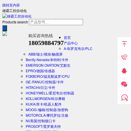
跳转至内容
雄霸工控自动化
Products search
购买咨询热线
首页
18059884797
产品中心
A-B/罗克韦尔/PLC
ABB/瑞士/模块/触摸屏
Bently Nevada/本特利/卡件
EMERSON OVATION/艾默生
EPRO/德国/传感器
FOXBORO/福克斯波罗/CPU
GE /FANUC/控制器/卡件
HITACHI/日立/卡件
HONEYWELL/霍尼韦尔/控制器
KOLLMORGEN/科尔摩根
KUKA/库卡/机器人配件
MOOG /穆格/控制器/加密狗
MOTOROLA/摩托罗拉/主板
NI/美国/控制接口卡
PROSOFT/普罗索夫特