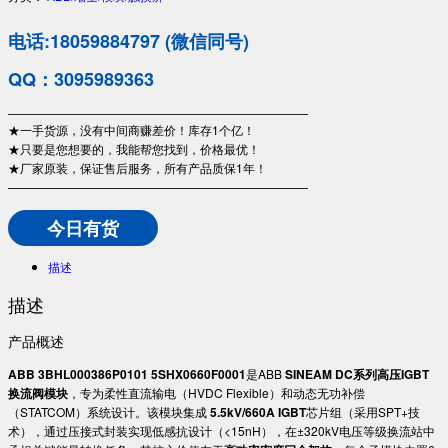
电话:18059884797 (微信同号)
QQ：3095989363
—————————————————————————
★一手货源，没有中间商赚差价！库存1个亿！
★只要是您想要的，我能帮您找到，价格最优！
★厂家原装，保证售后服务，所有产品质保1年！
—————————————————————————
今日有货
描述
描述
产品概述
​ABB 3BHL000386P0101 5SHX0660F0001​
​是ABB ​
​SINEAM DC系列高压IGBT
换流阀模块​
​，专为柔性直流输电（HVDC Flexible）和动态无功补偿
（STATCOM）系统设计。该模块集成 ​
​5.5kV/660A IGBT​
​芯片组（采用SPT+技
术），通过压接式封装实现低感抗设计（<15nH），在±320kV电压等级换流站中