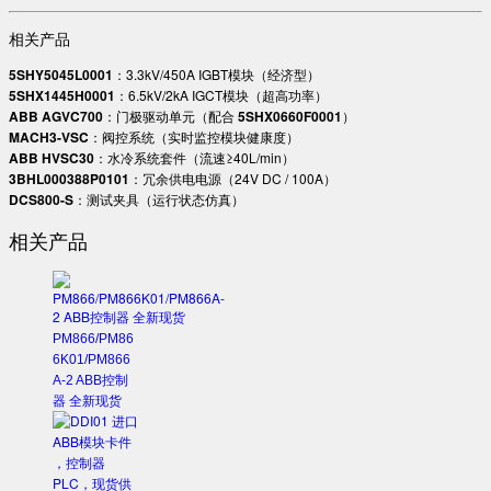
相关产品
​5SHY5045L0001​
​：3.3kV/450A IGBT模块（经济型）
​5SHX1445H0001​
​：6.5kV/2kA IGCT模块（超高功率）
​ABB AGVC700​
​：门极驱动单元（配合 ​
​5SHX0660F0001​
​）
​MACH3-VSC​
​：阀控系统（实时监控模块健康度）
​ABB HVSC30​
​：水冷系统套件（流速≥40L/min）
​3BHL000388P0101​
​：冗余供电电源（24V DC / 100A）
​DCS800-S​
​：测试夹具（运行状态仿真）
相关产品
PM866/PM86
6K01/PM866
A-2 ABB控制
器 全新现货