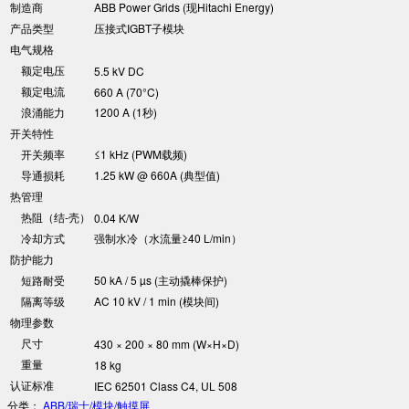
制造商
ABB Power Grids (现Hitachi Energy)
产品类型
压接式IGBT子模块
电气规格
额定电压
5.5 kV DC
额定电流
660 A (70°C)
浪涌能力
1200 A (1秒)
开关特性
开关频率
≤1 kHz (PWM载频)
导通损耗
1.25 kW @ 660A (典型值)
热管理
热阻（结-壳）
0.04 K/W
冷却方式
强制水冷（水流量≥40 L/min）
防护能力
短路耐受
50 kA / 5 µs (主动撬棒保护)
隔离等级
AC 10 kV / 1 min (模块间)
物理参数
尺寸
430 × 200 × 80 mm (W×H×D)
重量
18 kg
认证标准
IEC 62501 Class C4, UL 508
分类：
ABB/瑞士/模块/触摸屏