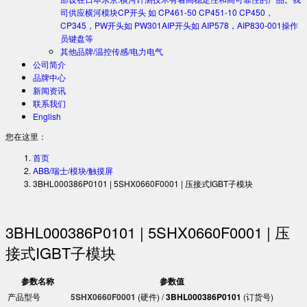
司供应横河模块CP开头 如 CP461-50 CP451-10 CP450，
CP345，PW开头如 PW301AIP开头如 AIP578，AIP830-001操作
员键盘等
其他品牌/温控传感/电力电气
公司简介
品牌中心
新闻资讯
联系我们
English
您在这里：
首页
ABB/瑞士/模块/触摸屏
3BHL000386P0101 | 5SHX0660F0001 | 压接式IGBT子模块
3BHL000386P0101 | 5SHX0660F0001 | 压
接式IGBT子模块
参数名称
参数值
产品型号
5SHX0660F0001​
​ (硬件) / ​
​3BHL000386P0101​
​ (订货号)