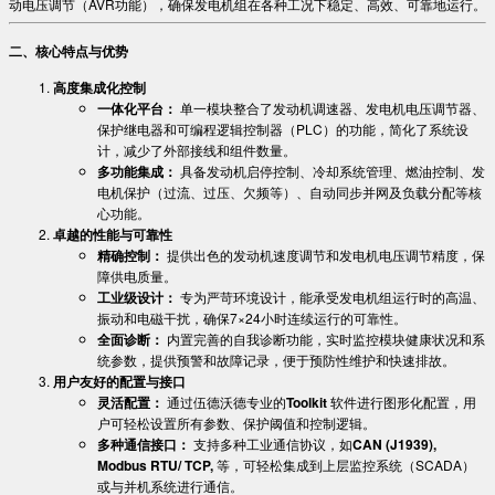
动电压调节（AVR功能），确保发电机组在各种工况下稳定、高效、可靠地运行。
​二、核心特点与优势​
​高度集成化控制​
​一体化平台：​
​ 单一模块整合了发动机调速器、发电机电压调节器、
保护继电器和可编程逻辑控制器（PLC）的功能，简化了系统设
计，减少了外部接线和组件数量。
​多功能集成：​
​ 具备发动机启停控制、冷却系统管理、燃油控制、发
电机保护（过流、过压、欠频等）、自动同步并网及负载分配等核
心功能。
​卓越的性能与可靠性​
​精确控制：​
​ 提供出色的发动机速度调节和发电机电压调节精度，保
障供电质量。
​工业级设计：​
​ 专为严苛环境设计，能承受发电机组运行时的高温、
振动和电磁干扰，确保7×24小时连续运行的可靠性。
​全面诊断：​
​ 内置完善的自我诊断功能，实时监控模块健康状况和系
统参数，提供预警和故障记录，便于预防性维护和快速排故。
​用户友好的配置与接口​
​灵活配置：​
​ 通过伍德沃德专业的​
​Toolkit​
​ 软件进行图形化配置，用
户可轻松设置所有参数、保护阈值和控制逻辑。
​多种通信接口：​
​ 支持多种工业通信协议，如​
​CAN (J1939),
Modbus RTU/ TCP,​
​ 等，可轻松集成到上层监控系统（SCADA）
或与并机系统进行通信。