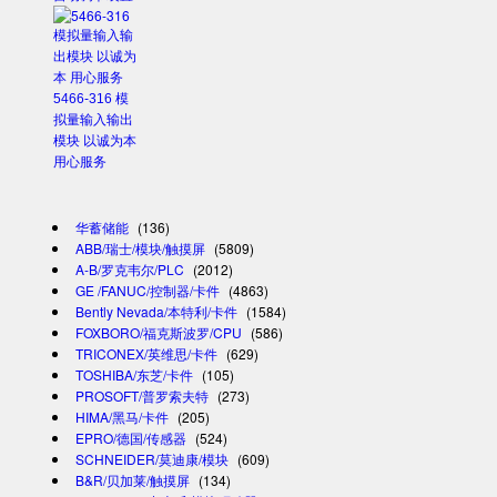
5466-316 模
拟量输入输出
模块 以诚为本
用心服务
华蓄储能
(136)
ABB/瑞士/模块/触摸屏
(5809)
A-B/罗克韦尔/PLC
(2012)
GE /FANUC/控制器/卡件
(4863)
Bently Nevada/本特利/卡件
(1584)
FOXBORO/福克斯波罗/CPU
(586)
TRICONEX/英维思/卡件
(629)
TOSHIBA/东芝/卡件
(105)
PROSOFT/普罗索夫特
(273)
HIMA/黑马/卡件
(205)
EPRO/德国/传感器
(524)
SCHNEIDER/莫迪康/模块
(609)
B&R/贝加莱/触摸屏
(134)