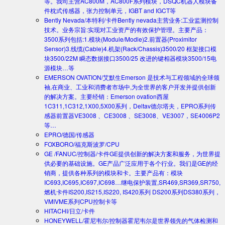
等。我司主营AC800M，AC800F系列模块，DSQC机器人模块备
件枕式传感器，张力控制单元，IGBT and IGCT等
Bently Nevada/本特利/卡件
Bently nevada主营业务:工业监测控制
技术。业务宗旨:实现对工业资产的有效保护管理。主要产品：
3500系列包括:1.模块(Module/Modle)2.前置器(Proximitor
Sensor)3.线缆(Cable)4.机架(Rack/Chassis)3500/20 框架接口模
块3500/22M 瞬态数据接口3500/25 改进的键相器模块3500/15电
源模块…等
EMERSON OVATION/艾默生
Emerson 是技术与工程领域的全球领
袖,在商业、工业和消费者市场中,为全世界的客户开发并提供创新
的解决方案。主要经销：Emerson ovation西屋
1C311,1C312,1X00,5X00系列，Deltav德尔塔夫，EPRO系列传
感器前置器VE3008 、CE3008 、SE3008、VE3007，SE4006P2
等…
EPRO/德国/传感器
FOXBORO/福克斯波罗/CPU
GE /FANUC/控制器/卡件
GE提供创新的解决方案和服务，为世界提
供必要的基础设施。GE产品广泛应用于各个行业。我们是GE的经
销商，提供各种系列的模块和卡。主要产品有：模块
IC693,IC695,IC697,IC698…继电保护装置,SR469,SR369,SR750,
燃机卡件IS200,IS215,IS220, IS420系列 DS200系列DS380系列，
VMIVME系列CPU控制卡等
HITACHI/日立/卡件
HONEYWELL/霍尼韦尔/控制器
霍尼韦尔是世界领先的气体检测和