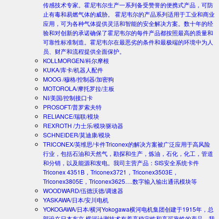
传感技术专家。霍尼韦尔生产一系列备受赞誉的便携式产品，可防
止有毒和易燃气体的威胁。 霍尼韦尔的产品系列适用于工业和商业
应用，可为各种气体提供灵活和智能的安全解决方案。数十年的经
验和对创新的承诺确保了霍尼韦尔的每件产品都按照最高的质量和
可靠性标准制造。霍尼韦尔在最恶劣的条件和最极端的环境中为人
员、财产和流程提供全面保护。
KOLLMORGEN/科尔摩根
KUKA/库卡/机器人配件
MOOG /穆格/控制器/加密狗
MOTOROLA/摩托罗拉/主板
NI/美国/控制接口卡
PROSOFT/普罗索夫特
RELIANCE/瑞联/模块
REXROTH /力士乐/模块驱动器
SCHNEIDER/莫迪康/模块
TRICONEX/英维思/卡件
Triconex的解决方案被广泛应用于高风险
行业，包括石油和天然气，勘探和生产，炼油，石化，化工，管道
和分销，以及能源和发电。我司主营产品：SIS安全系统卡件
Triconex 4351B，Triconex3721，Triconex3503E，
Triconex3805E，Triconex3625….数字输入输出通讯模块等
WOODWARD/伍德沃德/调速器
YASKAWA/日本/安川电机
YOKOGAWA/日本/横河
Yokogawa横河电机集团创建于1915年，总
部设在日本东京.横河计测技术有着高稳定性和高可靠性的产品。我