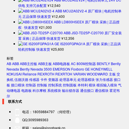
供电 支持冗余配置
¥
12,540
ABB MCU2A02V2-4 原厂模块 | 电机控制单
元 正品保障·快速发货
¥
12,400
ABB LD800HSEEX 原厂模块 采购 | 正品授
权 · 快速发货
¥
21,000
ABB JSD-TD25P-C20700 原厂安全装
置 采购 | 正品保障·快速发货
¥
12,356
GE IS200FGPAG1A 原厂模块 采购 | 正品涡
轮机控制板 快速发货
¥
25,600
标签
AB
ABB
ABB主控板
ABB主板
ABB电路板
AC 800M控制器
BENTLY
Bently
Nevada
Bently Nevada 3500
EMERSON
Foxboro
GE
HONEYWELL
KOKUSAI
Reliance
REXROTH
REXRTOH
VARIAN
WOODWARD
主板
交
换机
伍德沃德
传感器
卡件
变频器
处理器单元
处理器模块
张力传感器
接口
板
接口模块
控制器
控制板
控制系统
控制面板
本特利
模块
模拟输入模块
气
动继电器
电路板
科尔摩根
系统模块
输出锁存器
通信接口
通信模块
霍尼韦
尔
联系方式
电话：18059884797 （何经理）
QQ:3095989363
邮箱：sales@xiongbagk.cn