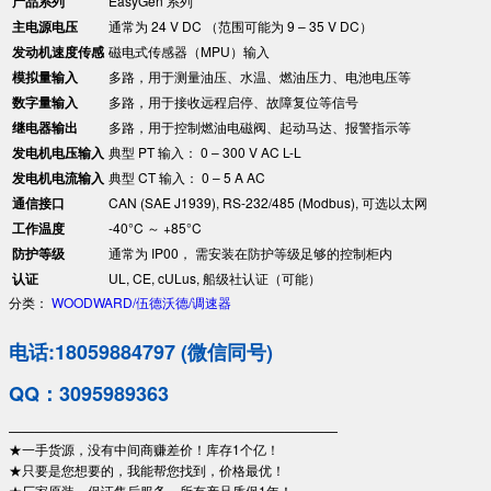
​产品系列​
EasyGen 系列
​主电源电压​
通常为 24 V DC （范围可能为 9 – 35 V DC）
​发动机速度传感​
磁电式传感器（MPU）输入
​模拟量输入​
多路，用于测量油压、水温、燃油压力、电池电压等
​数字量输入​
多路，用于接收远程启停、故障复位等信号
​继电器输出​
多路，用于控制燃油电磁阀、起动马达、报警指示等
​发电机电压输入​
典型 PT 输入： 0 – 300 V AC L-L
​发电机电流输入​
典型 CT 输入： 0 – 5 A AC
​通信接口​
CAN (SAE J1939), RS-232/485 (Modbus), 可选以太网
​工作温度​
-40°C ～ +85°C
​防护等级​
通常为 IP00， 需安装在防护等级足够的控制柜内
​认证​
UL, CE, cULus, 船级社认证（可能）
分类：
WOODWARD/伍德沃德/调速器
电话:18059884797 (微信同号)
QQ：3095989363
—————————————————————————
★一手货源，没有中间商赚差价！库存1个亿！
★只要是您想要的，我能帮您找到，价格最优！
★厂家原装，保证售后服务，所有产品质保1年！