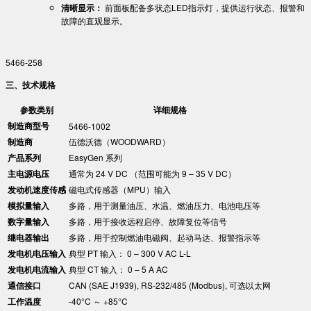
​清晰显示：​
​ 前面板配备多状态LED指示灯，提供运行状态、报警和
故障的直观显示。
5466-258
三、技术规格​
参数类别
详细规格
​制造商型号​
5466-1002
​制造商​
伍德沃德（WOODWARD）
​产品系列​
EasyGen 系列
​主电源电压​
通常为 24 V DC （范围可能为 9 – 35 V DC）
​发动机速度传感​
磁电式传感器（MPU）输入
​模拟量输入​
多路，用于测量油压、水温、燃油压力、电池电压等
​数字量输入​
多路，用于接收远程启停、故障复位等信号
​继电器输出​
多路，用于控制燃油电磁阀、起动马达、报警指示等
​发电机电压输入​
典型 PT 输入： 0 – 300 V AC L-L
​发电机电流输入​
典型 CT 输入： 0 – 5 A AC
​通信接口​
CAN (SAE J1939), RS-232/485 (Modbus), 可选以太网
​工作温度​
-40°C ～ +85°C