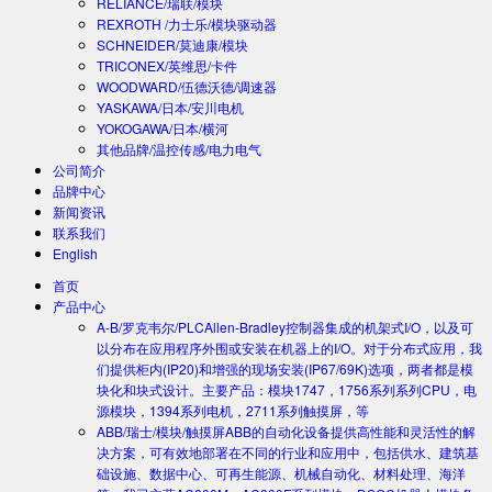
RELIANCE/瑞联/模块
REXROTH /力士乐/模块驱动器
SCHNEIDER/莫迪康/模块
TRICONEX/英维思/卡件
WOODWARD/伍德沃德/调速器
YASKAWA/日本/安川电机
YOKOGAWA/日本/横河
其他品牌/温控传感/电力电气
公司简介
品牌中心
新闻资讯
联系我们
English
首页
产品中心
A-B/罗克韦尔/PLC
Allen-Bradley控制器集成的机架式I/O，以及可
以分布在应用程序外围或安装在机器上的I/O。对于分布式应用，我
们提供柜内(IP20)和增强的现场安装(IP67/69K)选项，两者都是模
块化和块式设计。主要产品：模块1747，1756系列系列CPU，电
源模块，1394系列电机，2711系列触摸屏，等
ABB/瑞士/模块/触摸屏
ABB的自动化设备提供高性能和灵活性的解
决方案，可有效地部署在不同的行业和应用中，包括供水、建筑基
础设施、数据中心、可再生能源、机械自动化、材料处理、海洋