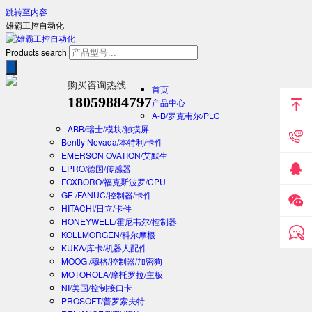
跳转至内容
雄霸工控自动化
Products search
购买咨询热线
首页
18059884797
产品中心
A-B/罗克韦尔/PLC
ABB/瑞士/模块/触摸屏
Bently Nevada/本特利/卡件
EMERSON OVATION/艾默生
EPRO/德国/传感器
FOXBORO/福克斯波罗/CPU
GE /FANUC/控制器/卡件
HITACHI/日立/卡件
HONEYWELL/霍尼韦尔/控制器
KOLLMORGEN/科尔摩根
KUKA/库卡/机器人配件
MOOG /穆格/控制器/加密狗
MOTOROLA/摩托罗拉/主板
NI/美国/控制接口卡
PROSOFT/普罗索夫特