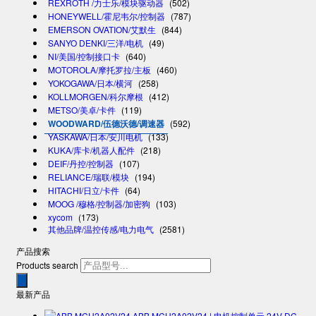
REXROTH /力士乐/模块驱动器
(502)
HONEYWELL/霍尼韦尔/控制器
(787)
EMERSON OVATION/艾默生
(844)
SANYO DENKI/三洋/电机
(49)
NI/美国/控制接口卡
(640)
MOTOROLA/摩托罗拉/主板
(460)
YOKOGAWA/日本/横河
(258)
KOLLMORGEN/科尔摩根
(412)
METSO/美卓/卡件
(119)
WOODWARD/伍德沃德/调速器
(592)
YASKAWA/日本/安川电机
(133)
KUKA/库卡/机器人配件
(218)
DEIF/丹控/控制器
(107)
RELIANCE/瑞联/模块
(194)
HITACHI/日立/卡件
(64)
MOOG /穆格/控制器/加密狗
(103)
xycom
(173)
其他品牌/温控传感/电力电气
(2581)
产品搜索
Products search
最新产品
ABB MCU2A02V24 | 电机控制单元 24V DC