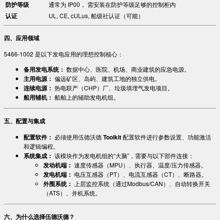
​防护等级​
通常为 IP00， 需安装在防护等级足够的控制柜内
​认证​
UL, CE, cULus, 船级社认证（可能）
​四、应用领域​
5466-1002 是以下发电应用的理想控制核心：
​备用发电系统：​
​ 数据中心、医院、机场、商业建筑的应急电源。
​主用电源：​
​ 偏远矿区、岛屿、建筑工地的独立供电。
​连续电源：​
​ 热电联产（CHP）厂、垃圾填埋气发电项目。
​船用辅机：​
​ 船舶上的辅助发电机组。
​五、配置与集成​
​配置软件：​
​ 必须使用伍德沃德 ​
​Toolkit​
​ 配置软件进行参数设置、功能激活
和逻辑编程。
​系统集成：​
​ 该模块作为发电机组的“大脑”，需要与以下部件连接：
​发动机端：​
​ 速度传感器（MPU）、执行器、温度/压力传感器。
​发电机端：​
​ 电压互感器（PT）、电流互感器（CT）、断路器。
​外围系统：​
​ 上层监控系统（通过Modbus/CAN）、自动转换开关
（ATS）、并机系统。
​六、为什么选择伍德沃德？​