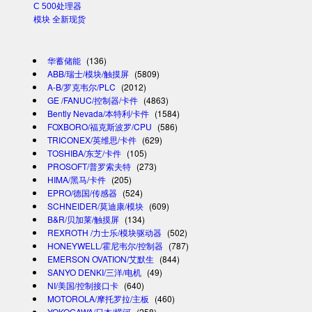
C 500处理器
模块 全新现货
华蓄储能
(136)
ABB/瑞士/模块/触摸屏
(5809)
A-B/罗克韦尔/PLC
(2012)
GE /FANUC/控制器/卡件
(4863)
Bently Nevada/本特利/卡件
(1584)
FOXBORO/福克斯波罗/CPU
(586)
TRICONEX/英维思/卡件
(629)
TOSHIBA/东芝/卡件
(105)
PROSOFT/普罗索夫特
(273)
HIMA/黑马/卡件
(205)
EPRO/德国/传感器
(524)
SCHNEIDER/莫迪康/模块
(609)
B&R/贝加莱/触摸屏
(134)
REXROTH /力士乐/模块驱动器
(502)
HONEYWELL/霍尼韦尔/控制器
(787)
EMERSON OVATION/艾默生
(844)
SANYO DENKI/三洋/电机
(49)
NI/美国/控制接口卡
(640)
MOTOROLA/摩托罗拉/主板
(460)
YOKOGAWA/日本/横河
(258)