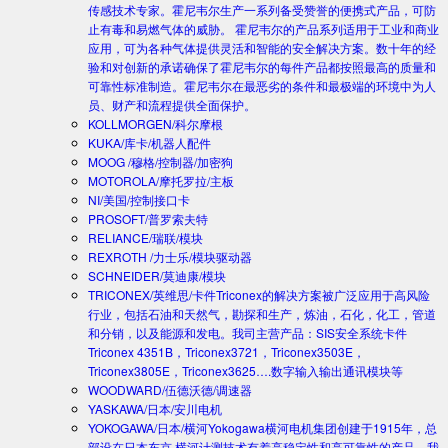
传感技术专家。霍尼韦尔生产一系列备受赞誉的便携式产品，可防
止有毒和易燃气体的威胁。 霍尼韦尔的产品系列适用于工业和商业
应用，可为各种气体提供灵活和智能的安全解决方案。数十年的经
验和对创新的承诺确保了霍尼韦尔的每件产品都按照最高的质量和
可靠性标准制造。霍尼韦尔在最恶劣的条件和最极端的环境中为人
员、财产和流程提供全面保护。
KOLLMORGEN/科尔摩根
KUKA/库卡/机器人配件
MOOG /穆格/控制器/加密狗
MOTOROLA/摩托罗拉/主板
NI/美国/控制接口卡
PROSOFT/普罗索夫特
RELIANCE/瑞联/模块
REXROTH /力士乐/模块驱动器
SCHNEIDER/莫迪康/模块
TRICONEX/英维思/卡件
Triconex的解决方案被广泛应用于高风险
行业，包括石油和天然气，勘探和生产，炼油，石化，化工，管道
和分销，以及能源和发电。我司主营产品：SIS安全系统卡件
Triconex 4351B，Triconex3721，Triconex3503E，
Triconex3805E，Triconex3625….数字输入输出通讯模块等
WOODWARD/伍德沃德/调速器
YASKAWA/日本/安川电机
YOKOGAWA/日本/横河
Yokogawa横河电机集团创建于1915年，总
部设在日本东京.横河计测技术有着高稳定性和高可靠性的产品。我