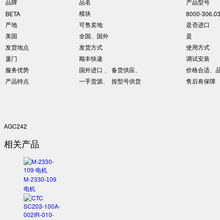
品牌
品名
产品型号
模块
BETA
8000-306.0
产地
可售卖地
是否进口
美国
全国、国外
是
发货地点
发货方式
使用方式
厦门
顺丰快递
调试安装
服务优势
国外进口 、 备货供应、
价格合适、
产品特点
一手货源、 按型号供货
售后有保障
AGC242
相关产品
M-2330-109
电机