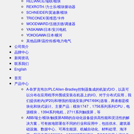
RELIANCE/瑞联/模块
REXROTH /力士乐/模块驱动器
SCHNEIDER/莫迪康/模块
TRICONEX/英维思/卡件
WOODWARD/伍德沃德/调速器
YASKAWA/日本/安川电机
YOKOGAWA/日本/横河
其他品牌/温控传感/电力电气
公司简介
品牌中心
新闻资讯
联系我们
English
首页
产品中心
A-B/罗克韦尔/PLC
Allen-Bradley控制器集成的机架式I/O，以及可
以分布在应用程序外围或安装在机器上的I/O。对于分布式应用，我
们提供柜内(IP20)和增强的现场安装(IP67/69K)选项，两者都是模
块化和块式设计。主要产品：模块1747，1756系列系列CPU，电
源模块，1394系列电机，2711系列触摸屏，等
ABB/瑞士/模块/触摸屏
ABB的自动化设备提供高性能和灵活性的解
决方案，可有效地部署在不同的行业和应用中，包括供水、建筑基
础设施、数据中心、可再生能源、机械自动化、材料处理、海洋