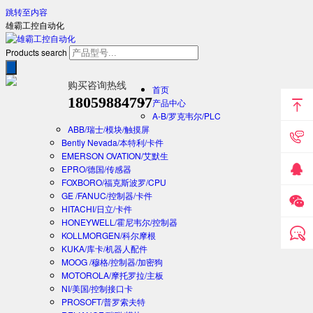
跳转至内容
雄霸工控自动化
Products search
购买咨询热线
首页
18059884797
产品中心
A-B/罗克韦尔/PLC
ABB/瑞士/模块/触摸屏
Bently Nevada/本特利/卡件
EMERSON OVATION/艾默生
EPRO/德国/传感器
FOXBORO/福克斯波罗/CPU
GE /FANUC/控制器/卡件
HITACHI/日立/卡件
HONEYWELL/霍尼韦尔/控制器
KOLLMORGEN/科尔摩根
KUKA/库卡/机器人配件
MOOG /穆格/控制器/加密狗
MOTOROLA/摩托罗拉/主板
NI/美国/控制接口卡
PROSOFT/普罗索夫特