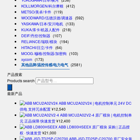
KOLLMORGEN/科尔摩根
(412)
METSO/美卓/卡件
(119)
WOODWARD/伍德沃德/调速器
(592)
YASKAWA/日本/安川电机
(133)
KUKA/库卡/机器人配件
(218)
DEIF/丹控/控制器
(107)
RELIANCE/瑞联/模块
(194)
HITACHI/日立/卡件
(64)
MOOG /穆格/控制器/加密狗
(103)
xycom
(173)
其他品牌/温控传感/电力电气
(2581)
产品搜索
Products search
最新产品
ABB MCU2A02V24 | 电机控制单元 24V DC
供电 支持冗余配置
¥
12,540
ABB MCU2A02V2-4 原厂模块 | 电机控制单
元 正品保障·快速发货
¥
12,400
ABB LD800HSEEX 原厂模块 采购 | 正品授
权 · 快速发货
¥
21,000
ABB JSD-TD25P-C20700 原厂安全装