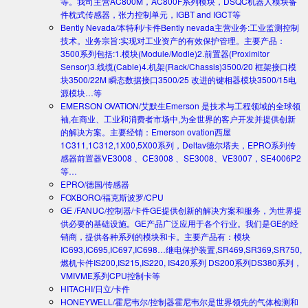
等。我司主营AC800M，AC800F系列模块，DSQC机器人模块备
件枕式传感器，张力控制单元，IGBT and IGCT等
Bently Nevada/本特利/卡件
Bently nevada主营业务:工业监测控制
技术。业务宗旨:实现对工业资产的有效保护管理。主要产品：
3500系列包括:1.模块(Module/Modle)2.前置器(Proximitor
Sensor)3.线缆(Cable)4.机架(Rack/Chassis)3500/20 框架接口模
块3500/22M 瞬态数据接口3500/25 改进的键相器模块3500/15电
源模块…等
EMERSON OVATION/艾默生
Emerson 是技术与工程领域的全球领
袖,在商业、工业和消费者市场中,为全世界的客户开发并提供创新
的解决方案。主要经销：Emerson ovation西屋
1C311,1C312,1X00,5X00系列，Deltav德尔塔夫，EPRO系列传
感器前置器VE3008 、CE3008 、SE3008、VE3007，SE4006P2
等…
EPRO/德国/传感器
FOXBORO/福克斯波罗/CPU
GE /FANUC/控制器/卡件
GE提供创新的解决方案和服务，为世界提
供必要的基础设施。GE产品广泛应用于各个行业。我们是GE的经
销商，提供各种系列的模块和卡。主要产品有：模块
IC693,IC695,IC697,IC698…继电保护装置,SR469,SR369,SR750,
燃机卡件IS200,IS215,IS220, IS420系列 DS200系列DS380系列，
VMIVME系列CPU控制卡等
HITACHI/日立/卡件
HONEYWELL/霍尼韦尔/控制器
霍尼韦尔是世界领先的气体检测和