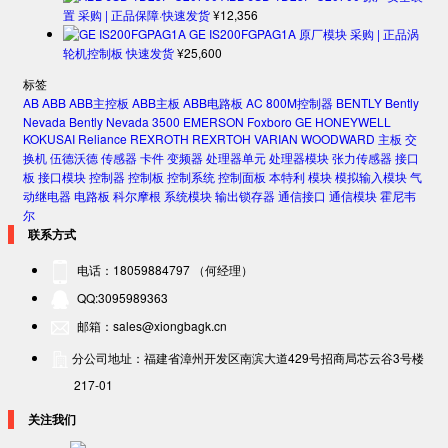
置 采购 | 正品保障·快速发货
¥
12,356
GE IS200FGPAG1A 原厂模块 采购 | 正品涡
轮机控制板 快速发货
¥
25,600
标签
AB
ABB
ABB主控板
ABB主板
ABB电路板
AC 800M控制器
BENTLY
Bently
Nevada
Bently Nevada 3500
EMERSON
Foxboro
GE
HONEYWELL
KOKUSAI
Reliance
REXROTH
REXRTOH
VARIAN
WOODWARD
主板
交
换机
伍德沃德
传感器
卡件
变频器
处理器单元
处理器模块
张力传感器
接口
板
接口模块
控制器
控制板
控制系统
控制面板
本特利
模块
模拟输入模块
气
动继电器
电路板
科尔摩根
系统模块
输出锁存器
通信接口
通信模块
霍尼韦
尔
联系方式
电话：18059884797 （何经理）
QQ:3095989363
邮箱：sales@xiongbagk.cn
分公司地址：福建省漳州开发区南滨大道429号招商局芯云谷3号楼
217-01
关注我们