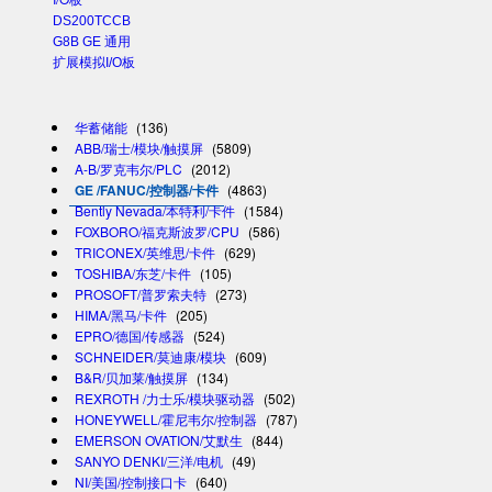
DS200TCCB
G8B GE 通用
扩展模拟I/O板
华蓄储能
(136)
ABB/瑞士/模块/触摸屏
(5809)
A-B/罗克韦尔/PLC
(2012)
GE /FANUC/控制器/卡件
(4863)
Bently Nevada/本特利/卡件
(1584)
FOXBORO/福克斯波罗/CPU
(586)
TRICONEX/英维思/卡件
(629)
TOSHIBA/东芝/卡件
(105)
PROSOFT/普罗索夫特
(273)
HIMA/黑马/卡件
(205)
EPRO/德国/传感器
(524)
SCHNEIDER/莫迪康/模块
(609)
B&R/贝加莱/触摸屏
(134)
REXROTH /力士乐/模块驱动器
(502)
HONEYWELL/霍尼韦尔/控制器
(787)
EMERSON OVATION/艾默生
(844)
SANYO DENKI/三洋/电机
(49)
NI/美国/控制接口卡
(640)