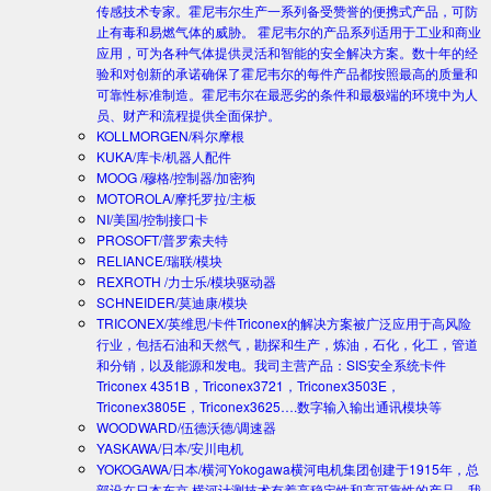
传感技术专家。霍尼韦尔生产一系列备受赞誉的便携式产品，可防
止有毒和易燃气体的威胁。 霍尼韦尔的产品系列适用于工业和商业
应用，可为各种气体提供灵活和智能的安全解决方案。数十年的经
验和对创新的承诺确保了霍尼韦尔的每件产品都按照最高的质量和
可靠性标准制造。霍尼韦尔在最恶劣的条件和最极端的环境中为人
员、财产和流程提供全面保护。
KOLLMORGEN/科尔摩根
KUKA/库卡/机器人配件
MOOG /穆格/控制器/加密狗
MOTOROLA/摩托罗拉/主板
NI/美国/控制接口卡
PROSOFT/普罗索夫特
RELIANCE/瑞联/模块
REXROTH /力士乐/模块驱动器
SCHNEIDER/莫迪康/模块
TRICONEX/英维思/卡件
Triconex的解决方案被广泛应用于高风险
行业，包括石油和天然气，勘探和生产，炼油，石化，化工，管道
和分销，以及能源和发电。我司主营产品：SIS安全系统卡件
Triconex 4351B，Triconex3721，Triconex3503E，
Triconex3805E，Triconex3625….数字输入输出通讯模块等
WOODWARD/伍德沃德/调速器
YASKAWA/日本/安川电机
YOKOGAWA/日本/横河
Yokogawa横河电机集团创建于1915年，总
部设在日本东京.横河计测技术有着高稳定性和高可靠性的产品。我