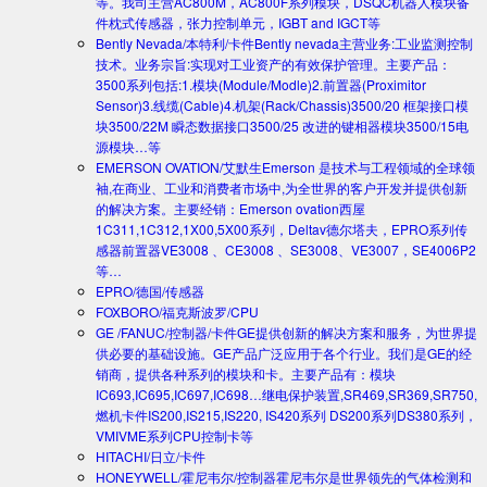
等。我司主营AC800M，AC800F系列模块，DSQC机器人模块备
件枕式传感器，张力控制单元，IGBT and IGCT等
Bently Nevada/本特利/卡件
Bently nevada主营业务:工业监测控制
技术。业务宗旨:实现对工业资产的有效保护管理。主要产品：
3500系列包括:1.模块(Module/Modle)2.前置器(Proximitor
Sensor)3.线缆(Cable)4.机架(Rack/Chassis)3500/20 框架接口模
块3500/22M 瞬态数据接口3500/25 改进的键相器模块3500/15电
源模块…等
EMERSON OVATION/艾默生
Emerson 是技术与工程领域的全球领
袖,在商业、工业和消费者市场中,为全世界的客户开发并提供创新
的解决方案。主要经销：Emerson ovation西屋
1C311,1C312,1X00,5X00系列，Deltav德尔塔夫，EPRO系列传
感器前置器VE3008 、CE3008 、SE3008、VE3007，SE4006P2
等…
EPRO/德国/传感器
FOXBORO/福克斯波罗/CPU
GE /FANUC/控制器/卡件
GE提供创新的解决方案和服务，为世界提
供必要的基础设施。GE产品广泛应用于各个行业。我们是GE的经
销商，提供各种系列的模块和卡。主要产品有：模块
IC693,IC695,IC697,IC698…继电保护装置,SR469,SR369,SR750,
燃机卡件IS200,IS215,IS220, IS420系列 DS200系列DS380系列，
VMIVME系列CPU控制卡等
HITACHI/日立/卡件
HONEYWELL/霍尼韦尔/控制器
霍尼韦尔是世界领先的气体检测和