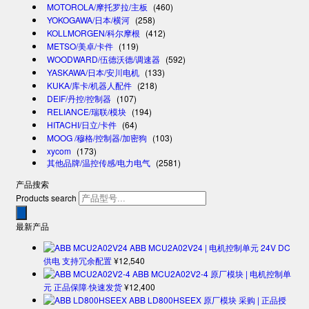
MOTOROLA/摩托罗拉/主板
(460)
YOKOGAWA/日本/横河
(258)
KOLLMORGEN/科尔摩根
(412)
METSO/美卓/卡件
(119)
WOODWARD/伍德沃德/调速器
(592)
YASKAWA/日本/安川电机
(133)
KUKA/库卡/机器人配件
(218)
DEIF/丹控/控制器
(107)
RELIANCE/瑞联/模块
(194)
HITACHI/日立/卡件
(64)
MOOG /穆格/控制器/加密狗
(103)
xycom
(173)
其他品牌/温控传感/电力电气
(2581)
产品搜索
Products search
最新产品
ABB MCU2A02V24 | 电机控制单元 24V DC
供电 支持冗余配置
¥
12,540
ABB MCU2A02V2-4 原厂模块 | 电机控制单
元 正品保障·快速发货
¥
12,400
ABB LD800HSEEX 原厂模块 采购 | 正品授