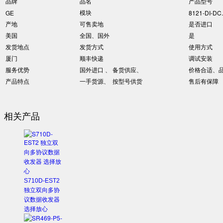
品牌
品名
产品型号
模块
GE
8121-DI-DC
产地
可售卖地
是否进口
美国
全国、国外
是
发货地点
发货方式
使用方式
厦门
顺丰快递
调试安装
服务优势
国外进口 、 备货供应、
价格合适、
产品特点
一手货源、 按型号供货
售后有保障
相关产品
S710D-EST2
独立双向多协
议数据收发器
选择放心