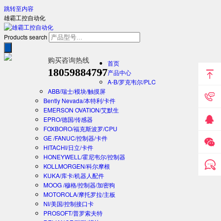
跳转至内容
雄霸工控自动化
Products search
购买咨询热线
首页
18059884797
产品中心
A-B/罗克韦尔/PLC
ABB/瑞士/模块/触摸屏
Bently Nevada/本特利/卡件
EMERSON OVATION/艾默生
EPRO/德国/传感器
FOXBORO/福克斯波罗/CPU
GE /FANUC/控制器/卡件
HITACHI/日立/卡件
HONEYWELL/霍尼韦尔/控制器
KOLLMORGEN/科尔摩根
KUKA/库卡/机器人配件
MOOG /穆格/控制器/加密狗
MOTOROLA/摩托罗拉/主板
NI/美国/控制接口卡
PROSOFT/普罗索夫特