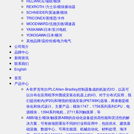
RELIANCE/瑞联/模块
REXROTH /力士乐/模块驱动器
SCHNEIDER/莫迪康/模块
TRICONEX/英维思/卡件
WOODWARD/伍德沃德/调速器
YASKAWA/日本/安川电机
YOKOGAWA/日本/横河
其他品牌/温控传感/电力电气
公司简介
品牌中心
新闻资讯
联系我们
English
首页
产品中心
A-B/罗克韦尔/PLC
Allen-Bradley控制器集成的机架式I/O，以及可
以分布在应用程序外围或安装在机器上的I/O。对于分布式应用，我
们提供柜内(IP20)和增强的现场安装(IP67/69K)选项，两者都是模
块化和块式设计。主要产品：模块1747，1756系列系列CPU，电
源模块，1394系列电机，2711系列触摸屏，等
ABB/瑞士/模块/触摸屏
ABB的自动化设备提供高性能和灵活性的解
决方案，可有效地部署在不同的行业和应用中，包括供水、建筑基
础设施、数据中心、可再生能源、机械自动化、材料处理、海洋