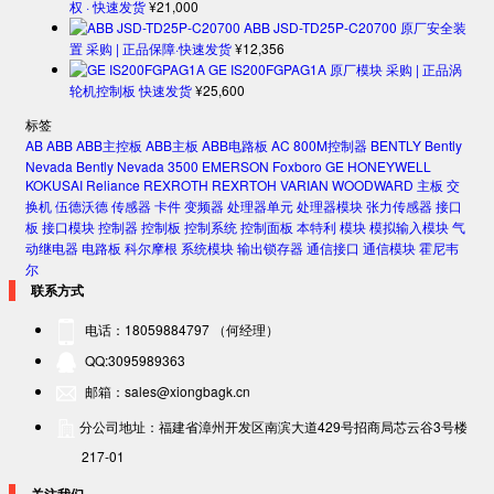
权 · 快速发货
¥
21,000
ABB JSD-TD25P-C20700 原厂安全装
置 采购 | 正品保障·快速发货
¥
12,356
GE IS200FGPAG1A 原厂模块 采购 | 正品涡
轮机控制板 快速发货
¥
25,600
标签
AB
ABB
ABB主控板
ABB主板
ABB电路板
AC 800M控制器
BENTLY
Bently
Nevada
Bently Nevada 3500
EMERSON
Foxboro
GE
HONEYWELL
KOKUSAI
Reliance
REXROTH
REXRTOH
VARIAN
WOODWARD
主板
交
换机
伍德沃德
传感器
卡件
变频器
处理器单元
处理器模块
张力传感器
接口
板
接口模块
控制器
控制板
控制系统
控制面板
本特利
模块
模拟输入模块
气
动继电器
电路板
科尔摩根
系统模块
输出锁存器
通信接口
通信模块
霍尼韦
尔
联系方式
电话：18059884797 （何经理）
QQ:3095989363
邮箱：sales@xiongbagk.cn
分公司地址：福建省漳州开发区南滨大道429号招商局芯云谷3号楼
217-01