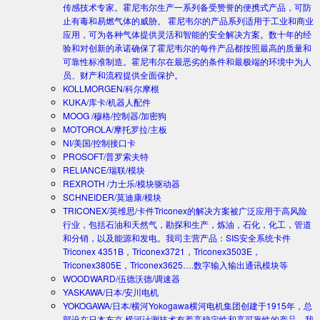
传感技术专家。霍尼韦尔生产一系列备受赞誉的便携式产品，可防
止有毒和易燃气体的威胁。 霍尼韦尔的产品系列适用于工业和商业
应用，可为各种气体提供灵活和智能的安全解决方案。数十年的经
验和对创新的承诺确保了霍尼韦尔的每件产品都按照最高的质量和
可靠性标准制造。霍尼韦尔在最恶劣的条件和最极端的环境中为人
员、财产和流程提供全面保护。
KOLLMORGEN/科尔摩根
KUKA/库卡/机器人配件
MOOG /穆格/控制器/加密狗
MOTOROLA/摩托罗拉/主板
NI/美国/控制接口卡
PROSOFT/普罗索夫特
RELIANCE/瑞联/模块
REXROTH /力士乐/模块驱动器
SCHNEIDER/莫迪康/模块
TRICONEX/英维思/卡件
Triconex的解决方案被广泛应用于高风险
行业，包括石油和天然气，勘探和生产，炼油，石化，化工，管道
和分销，以及能源和发电。我司主营产品：SIS安全系统卡件
Triconex 4351B，Triconex3721，Triconex3503E，
Triconex3805E，Triconex3625….数字输入输出通讯模块等
WOODWARD/伍德沃德/调速器
YASKAWA/日本/安川电机
YOKOGAWA/日本/横河
Yokogawa横河电机集团创建于1915年，总
部设在日本东京.横河计测技术有着高稳定性和高可靠性的产品。我