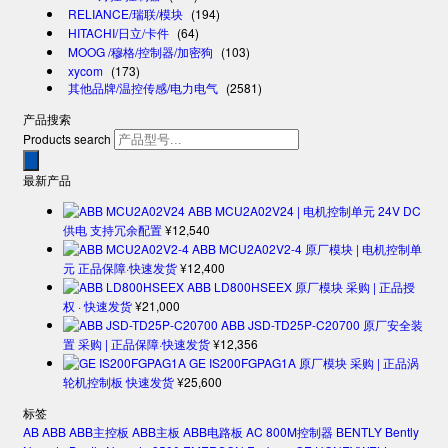
RELIANCE/瑞联/模块
(194)
HITACHI/日立/卡件
(64)
MOOG /穆格/控制器/加密狗
(103)
xycom
(173)
其他品牌/温控传感/电力电气
(2581)
产品搜索
Products search
最新产品
ABB MCU2A02V24 | 电机控制单元 24V DC
供电 支持冗余配置
¥
12,540
ABB MCU2A02V2-4 原厂模块 | 电机控制单
元 正品保障·快速发货
¥
12,400
ABB LD800HSEEX 原厂模块 采购 | 正品授
权 · 快速发货
¥
21,000
ABB JSD-TD25P-C20700 原厂安全装
置 采购 | 正品保障·快速发货
¥
12,356
GE IS200FGPAG1A 原厂模块 采购 | 正品涡
轮机控制板 快速发货
¥
25,600
标签
AB
ABB
ABB主控板
ABB主板
ABB电路板
AC 800M控制器
BENTLY
Bently