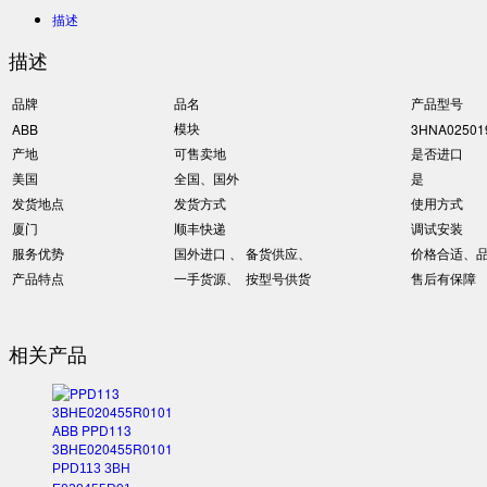
描述
描述
品牌
品名
产品型号
模块
ABB
3HNA02501
产地
可售卖地
是否进口
美国
全国、国外
是
发货地点
发货方式
使用方式
厦门
顺丰快递
调试安装
服务优势
国外进口 、 备货供应、
价格合适、
产品特点
一手货源、 按型号供货
售后有保障
相关产品
PPD113 3BH