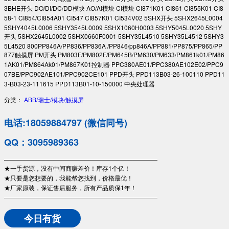
3BHE开头 DO/DI/DC/DD模块 AO/AI模块 CI模块 CI871K01 CI861 CI855K01 CI8
58-1 CI854/CI854A01 CI547 CI857K01 CI534V02 5SHX开头 5SHX2645L0004
5SHY4045L0006 5SHY3545L0009 5SHX1060H0003 5SHY5045L0020 5SHY
开头 5SHX2645L0002 5SHX0660F0001 5SHY35L4510 5SHY35L4512 5SHY3
5L4520 800PP846A/PP836/PP836A /PP846/pp846A/PP881/PP875/PP865/PP
877触摸屏 PM开头 PM803F/PM802F/PM645B/PM630/PM633/PM861k01/PM86
1AK01/PM864Ak01/PM867K01控制器 PPC380AE01/PPC380AE102E02/PPC9
07BE/PPC902AE101/PPC902CE101 PPD开头 PPD113B03-26-100110 PPD11
3-B03-23-111615 PPD113B01-10-150000 中央处理器
分类：
ABB/瑞士/模块/触摸屏
电话:18059884797 (微信同号)
QQ：3095989363
—————————————————————————
★一手货源，没有中间商赚差价！库存1个亿！
★只要是您想要的，我能帮您找到，价格最优！
★厂家原装，保证售后服务，所有产品质保1年！
—————————————————————————
今日有货