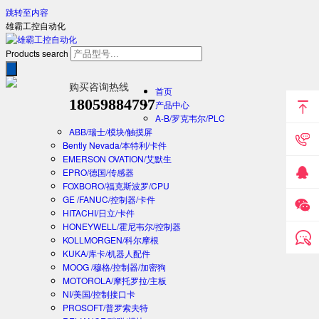
跳转至内容
雄霸工控自动化
Products search
购买咨询热线
首页
18059884797
产品中心
A-B/罗克韦尔/PLC
ABB/瑞士/模块/触摸屏
Bently Nevada/本特利/卡件
EMERSON OVATION/艾默生
EPRO/德国/传感器
FOXBORO/福克斯波罗/CPU
GE /FANUC/控制器/卡件
HITACHI/日立/卡件
HONEYWELL/霍尼韦尔/控制器
KOLLMORGEN/科尔摩根
KUKA/库卡/机器人配件
MOOG /穆格/控制器/加密狗
MOTOROLA/摩托罗拉/主板
NI/美国/控制接口卡
PROSOFT/普罗索夫特