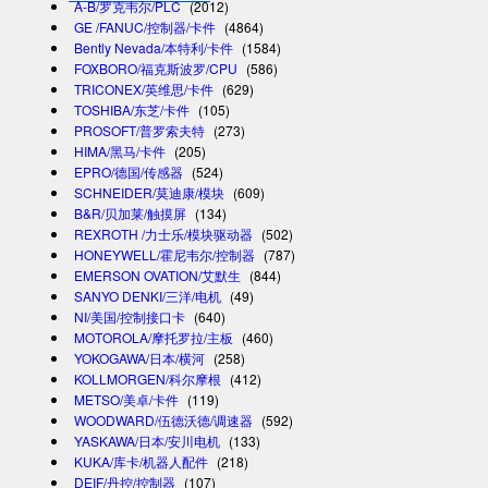
A-B/罗克韦尔/PLC
(2012)
GE /FANUC/控制器/卡件
(4864)
Bently Nevada/本特利/卡件
(1584)
FOXBORO/福克斯波罗/CPU
(586)
TRICONEX/英维思/卡件
(629)
TOSHIBA/东芝/卡件
(105)
PROSOFT/普罗索夫特
(273)
HIMA/黑马/卡件
(205)
EPRO/德国/传感器
(524)
SCHNEIDER/莫迪康/模块
(609)
B&R/贝加莱/触摸屏
(134)
REXROTH /力士乐/模块驱动器
(502)
HONEYWELL/霍尼韦尔/控制器
(787)
EMERSON OVATION/艾默生
(844)
SANYO DENKI/三洋/电机
(49)
NI/美国/控制接口卡
(640)
MOTOROLA/摩托罗拉/主板
(460)
YOKOGAWA/日本/横河
(258)
KOLLMORGEN/科尔摩根
(412)
METSO/美卓/卡件
(119)
WOODWARD/伍德沃德/调速器
(592)
YASKAWA/日本/安川电机
(133)
KUKA/库卡/机器人配件
(218)
DEIF/丹控/控制器
(107)