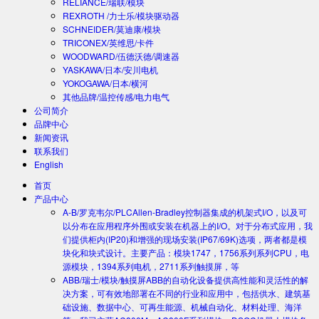
RELIANCE/瑞联/模块
REXROTH /力士乐/模块驱动器
SCHNEIDER/莫迪康/模块
TRICONEX/英维思/卡件
WOODWARD/伍德沃德/调速器
YASKAWA/日本/安川电机
YOKOGAWA/日本/横河
其他品牌/温控传感/电力电气
公司简介
品牌中心
新闻资讯
联系我们
English
首页
产品中心
A-B/罗克韦尔/PLC
Allen-Bradley控制器集成的机架式I/O，以及可
以分布在应用程序外围或安装在机器上的I/O。对于分布式应用，我
们提供柜内(IP20)和增强的现场安装(IP67/69K)选项，两者都是模
块化和块式设计。主要产品：模块1747，1756系列系列CPU，电
源模块，1394系列电机，2711系列触摸屏，等
ABB/瑞士/模块/触摸屏
ABB的自动化设备提供高性能和灵活性的解
决方案，可有效地部署在不同的行业和应用中，包括供水、建筑基
础设施、数据中心、可再生能源、机械自动化、材料处理、海洋