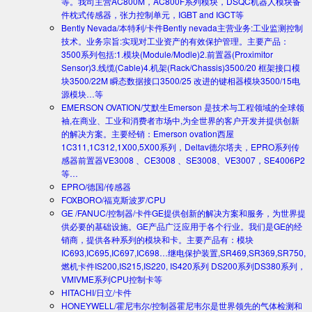
等。我司主营AC800M，AC800F系列模块，DSQC机器人模块备
件枕式传感器，张力控制单元，IGBT and IGCT等
Bently Nevada/本特利/卡件
Bently nevada主营业务:工业监测控制
技术。业务宗旨:实现对工业资产的有效保护管理。主要产品：
3500系列包括:1.模块(Module/Modle)2.前置器(Proximitor
Sensor)3.线缆(Cable)4.机架(Rack/Chassis)3500/20 框架接口模
块3500/22M 瞬态数据接口3500/25 改进的键相器模块3500/15电
源模块…等
EMERSON OVATION/艾默生
Emerson 是技术与工程领域的全球领
袖,在商业、工业和消费者市场中,为全世界的客户开发并提供创新
的解决方案。主要经销：Emerson ovation西屋
1C311,1C312,1X00,5X00系列，Deltav德尔塔夫，EPRO系列传
感器前置器VE3008 、CE3008 、SE3008、VE3007，SE4006P2
等…
EPRO/德国/传感器
FOXBORO/福克斯波罗/CPU
GE /FANUC/控制器/卡件
GE提供创新的解决方案和服务，为世界提
供必要的基础设施。GE产品广泛应用于各个行业。我们是GE的经
销商，提供各种系列的模块和卡。主要产品有：模块
IC693,IC695,IC697,IC698…继电保护装置,SR469,SR369,SR750,
燃机卡件IS200,IS215,IS220, IS420系列 DS200系列DS380系列，
VMIVME系列CPU控制卡等
HITACHI/日立/卡件
HONEYWELL/霍尼韦尔/控制器
霍尼韦尔是世界领先的气体检测和