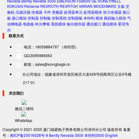
Nevada
Bently Nevada 3500
EMERSON
Foxboro
GE
HONEYWELL
KOKUSAI
Reliance
REXROTH
REXRTOH
VARIAN
WOODWARD
主板
交
换机
伍德沃德
传感器
卡件
变频器
处理器单元
处理器模块
张力传感器
接口
板
接口模块
控制器
控制板
控制系统
控制面板
本特利
模块
模拟输入模块
气
动继电器
电路板
科尔摩根
系统模块
输出锁存器
通信接口
通信模块
霍尼韦
尔
联系方式
电话：18059884797 （何经理）
QQ:3095989363
邮箱：sales@xiongbagk.cn
分公司地址：福建省漳州开发区南滨大道429号招商局芯云谷3号楼
217-01
关注我们
微信二维码
WhatsApp
Copyright © 2021-2025 厦门雄霸电子商务有限公司漳州分公司 版权所有 备案
号：
闽ICP备20016028号-9
Bently Nevada 3500
本特利3500
English