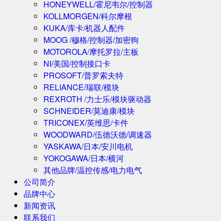
HONEYWELL/霍尼韦尔/控制器
KOLLMORGEN/科尔摩根
KUKA/库卡/机器人配件
MOOG /穆格/控制器/加密狗
MOTOROLA/摩托罗拉/主板
NI/美国/控制接口卡
PROSOFT/普罗索夫特
RELIANCE/瑞联/模块
REXROTH /力士乐/模块驱动器
SCHNEIDER/莫迪康/模块
TRICONEX/英维思/卡件
WOODWARD/伍德沃德/调速器
YASKAWA/日本/安川电机
YOKOGAWA/日本/横河
其他品牌/温控传感/电力电气
公司简介
品牌中心
新闻资讯
联系我们