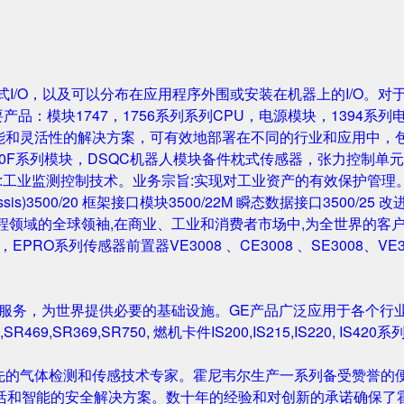
成的机架式I/O，以及可以分布在应用程序外围或安装在机器上的I/O。
要产品：模块1747，1756系列系列CPU，电源模块，1394系列
性能和灵活性的解决方案，可有效地部署在不同的行业和应用中，
0F系列模块，DSQC机器人模块备件枕式传感器，张力控制单元，IGB
主营业务:工业监测控制技术。业务宗旨:实现对工业资产的有效保护管理。主要产
Rack/Chassis)3500/20 框架接口模块3500/22M 瞬态数据接口350
与工程领域的全球领袖,在商业、工业和消费者市场中,为全世界的客户开发
尔塔夫，EPRO系列传感器前置器VE3008 、CE3008 、SE3008、VE
和服务，为世界提供必要的基础设施。GE产品广泛应用于各个行
,SR469,SR369,SR750, 燃机卡件IS200,IS215,IS220, I
先的气体检测和传感技术专家。霍尼韦尔生产一系列备受赞誉的便
活和智能的安全解决方案。数十年的经验和对创新的承诺确保了