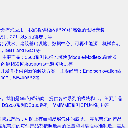
对于分布式应用，我们提供柜内(IP20)和增强的现场安装
电机，2711系列触摸屏，等
包括供水、建筑基础设施、数据中心、可再生能源、机械自动
T and IGCT等
品：3500系列包括:1.模块(Module/Modle)2.前置器
0/25 改进的键相器模块3500/15电源模块…等
并提供创新的解决方案。主要经销：Emerson ovation西
3007，SE4006P2等…
业。我们是GE的经销商，提供各种系列的模块和卡。主要产品
S420系列 DS200系列DS380系列，VMIVME系列CPU控制卡等
携式产品，可防止有毒和易燃气体的威胁。 霍尼韦尔的产品
霍尼韦尔的每件产品都按照最高的质量和可靠性标准制造。霍尼