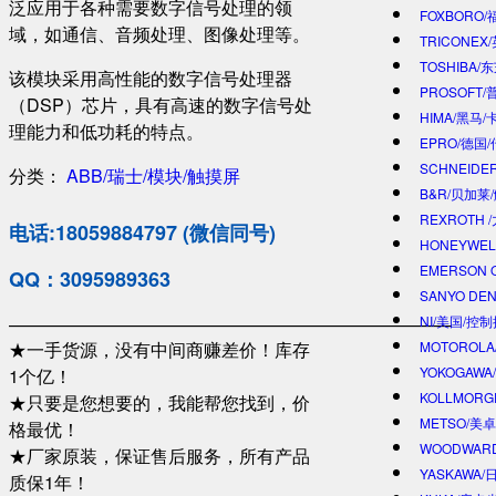
泛应用于各种需要数字信号处理的领
FOXBORO
域，如通信、音频处理、图像处理等。
TRICONEX
TOSHIBA/
该模块采用高性能的数字信号处理器
PROSOFT
（DSP）芯片，具有高速的数字信号处
HIMA/黑马/
理能力和低功耗的特点。
EPRO/德国
SCHNEIDE
分类：
ABB/瑞士/模块/触摸屏
B&R/贝加莱
REXROTH
电话:18059884797 (微信同号)
HONEYWE
EMERSON 
QQ：3095989363
SANYO DE
—————————————————————————
NI/美国/控
★一手货源，没有中间商赚差价！库存
MOTOROL
YOKOGAWA
1个亿！
KOLLMOR
★只要是您想要的，我能帮您找到，价
METSO/美
格最优！
WOODWAR
★厂家原装，保证售后服务，所有产品
YASKAWA
质保1年！