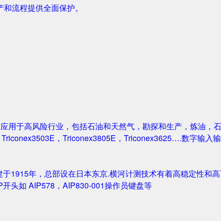
产和流程提供全面保护。
案被广泛应用于高风险行业，包括石油和天然气，勘探和生产，炼油
1，Triconex3503E，Triconex3805E，Triconex3625….数
创建于1915年，总部设在日本东京.横河计测技术有着高稳定性和高可
IP开头如 AIP578，AIP830-001操作员键盘等