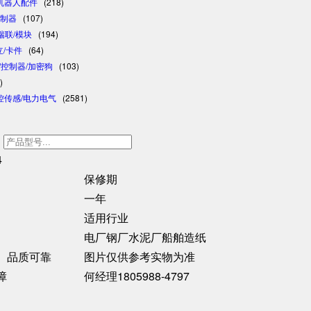
/机器人配件
(218)
控制器
(107)
/瑞联/模块
(194)
日立/卡件
(64)
格/控制器/加密狗
(103)
)
控传感/电力电气
(2581)
订货号
h
4
保修期
一年
适用行业
电厂钢厂水泥厂船舶造纸
、品质可靠
图片仅供参考实物为准
障
何经理1805988-4797