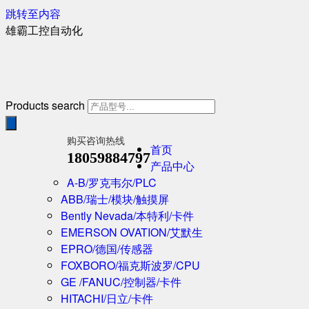
跳转至内容
雄霸工控自动化
Products search
购买咨询热线
首页
18059884797
产品中心
A-B/罗克韦尔/PLC
ABB/瑞士/模块/触摸屏
Bently Nevada/本特利/卡件
EMERSON OVATION/艾默生
EPRO/德国/传感器
FOXBORO/福克斯波罗/CPU
GE /FANUC/控制器/卡件
HITACHI/日立/卡件