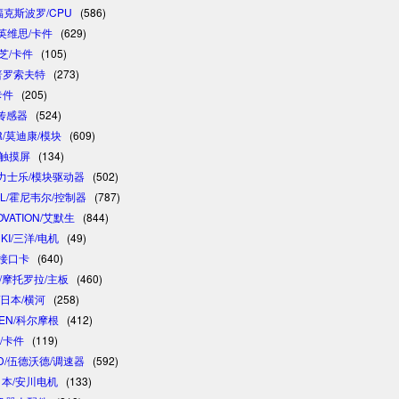
/福克斯波罗/CPU
(586)
/英维思/卡件
(629)
东芝/卡件
(105)
/普罗索夫特
(273)
卡件
(205)
/传感器
(524)
R/莫迪康/模块
(609)
/触摸屏
(134)
 /力士乐/模块驱动器
(502)
LL/霍尼韦尔/控制器
(787)
OVATION/艾默生
(844)
NKI/三洋/电机
(49)
制接口卡
(640)
A/摩托罗拉/主板
(460)
/日本/横河
(258)
GEN/科尔摩根
(412)
卓/卡件
(119)
D/伍德沃德/调速器
(592)
/日本/安川电机
(133)