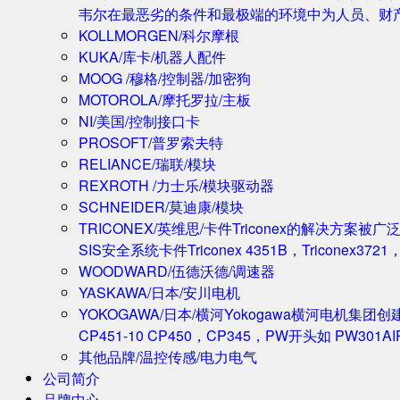
韦尔在最恶劣的条件和最极端的环境中为人员、财
KOLLMORGEN/科尔摩根
KUKA/库卡/机器人配件
MOOG /穆格/控制器/加密狗
MOTOROLA/摩托罗拉/主板
NI/美国/控制接口卡
PROSOFT/普罗索夫特
RELIANCE/瑞联/模块
REXROTH /力士乐/模块驱动器
SCHNEIDER/莫迪康/模块
TRICONEX/英维思/卡件
Triconex的解决方
SIS安全系统卡件Triconex 4351B，Triconex372
WOODWARD/伍德沃德/调速器
YASKAWA/日本/安川电机
YOKOGAWA/日本/横河
Yokogawa横河电机集团
CP451-10 CP450，CP345，PW开头如 PW301A
其他品牌/温控传感/电力电气
公司简介
品牌中心