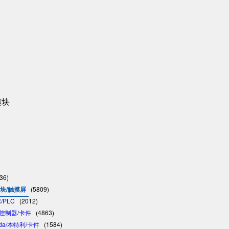
模块
36)
模块/触摸屏
(5809)
/PLC
(2012)
C/控制器/卡件
(4863)
vada/本特利/卡件
(1584)