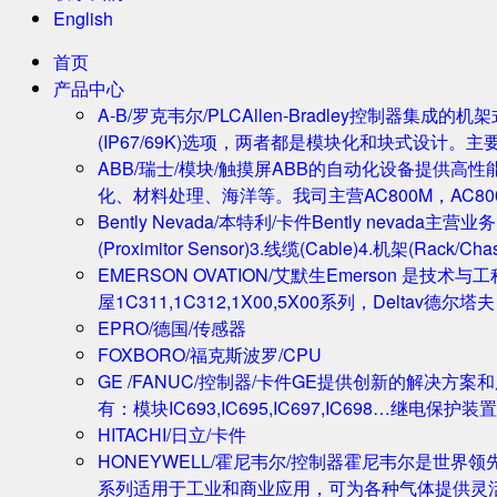
English
首页
产品中心
A-B/罗克韦尔/PLC
Allen-Bradley控制器集
(IP67/69K)选项，两者都是模块化和块式设计。主
ABB/瑞士/模块/触摸屏
ABB的自动化设备提供高
化、材料处理、海洋等。我司主营AC800M，AC80
Bently Nevada/本特利/卡件
Bently nevada
(Proximitor Sensor)3.线缆(Cable)4.机架(
EMERSON OVATION/艾默生
Emerson 是技术
屋1C311,1C312,1X00,5X00系列，Deltav德
EPRO/德国/传感器
FOXBORO/福克斯波罗/CPU
GE /FANUC/控制器/卡件
GE提供创新的解决方案
有：模块IC693,IC695,IC697,IC698…继电保护装置
HITACHI/日立/卡件
HONEYWELL/霍尼韦尔/控制器
霍尼韦尔是世界领
系列适用于工业和商业应用，可为各种气体提供灵