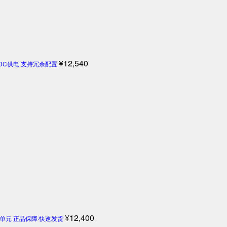
¥
12,540
4V DC供电 支持冗余配置
¥
12,400
机控制单元 正品保障·快速发货