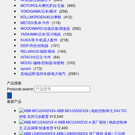
MOTOROLA/摩托罗拉/主板
(460)
YOKOGAWA/日本/横河
(258)
KOLLMORGEN/科尔摩根
(412)
METSO/美卓/卡件
(119)
WOODWARD/伍德沃德/调速器
(592)
YASKAWA/日本/安川电机
(133)
KUKA/库卡/机器人配件
(218)
DEIF/丹控/控制器
(107)
RELIANCE/瑞联/模块
(194)
HITACHI/日立/卡件
(64)
MOOG /穆格/控制器/加密狗
(103)
xycom
(173)
其他品牌/温控传感/电力电气
(2581)
产品搜索
Products search
最新产品
ABB MCU2A02V24 | 电机控制单元 24V DC
供电 支持冗余配置
¥
12,540
ABB MCU2A02V2-4 原厂模块 | 电机控制单
元 正品保障·快速发货
¥
12,400
ABB LD800HSEEX 原厂模块 采购 | 正品授