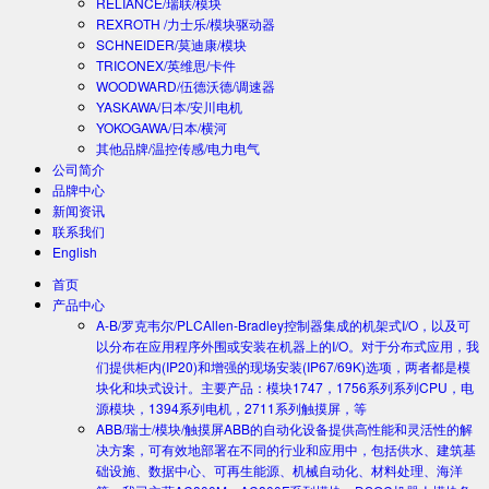
RELIANCE/瑞联/模块
REXROTH /力士乐/模块驱动器
SCHNEIDER/莫迪康/模块
TRICONEX/英维思/卡件
WOODWARD/伍德沃德/调速器
YASKAWA/日本/安川电机
YOKOGAWA/日本/横河
其他品牌/温控传感/电力电气
公司简介
品牌中心
新闻资讯
联系我们
English
首页
产品中心
A-B/罗克韦尔/PLC
Allen-Bradley控制器集成的机架式I/O，以及可
以分布在应用程序外围或安装在机器上的I/O。对于分布式应用，我
们提供柜内(IP20)和增强的现场安装(IP67/69K)选项，两者都是模
块化和块式设计。主要产品：模块1747，1756系列系列CPU，电
源模块，1394系列电机，2711系列触摸屏，等
ABB/瑞士/模块/触摸屏
ABB的自动化设备提供高性能和灵活性的解
决方案，可有效地部署在不同的行业和应用中，包括供水、建筑基
础设施、数据中心、可再生能源、机械自动化、材料处理、海洋