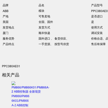
品牌
品名
产品型号
模块
ABB
PPC380AE0
产地
可售卖地
是否进口
美国
全国、国外
是
发货地点
发货方式
使用方式
厦门
顺丰快递
调试安装
服务优势
国外进口 、 备货供应、
价格合适、
产品特点
一手货源、 按型号供货
售后有保障
PPC380AE01
相关产品
PM866/PM86
6K01/PM866
A-2 ABB控制