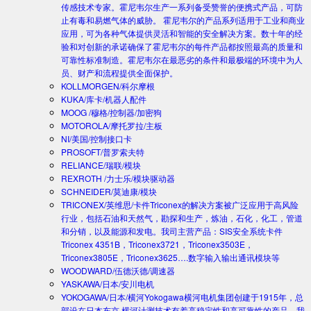
传感技术专家。霍尼韦尔生产一系列备受赞誉的便携式产品，可防
止有毒和易燃气体的威胁。 霍尼韦尔的产品系列适用于工业和商业
应用，可为各种气体提供灵活和智能的安全解决方案。数十年的经
验和对创新的承诺确保了霍尼韦尔的每件产品都按照最高的质量和
可靠性标准制造。霍尼韦尔在最恶劣的条件和最极端的环境中为人
员、财产和流程提供全面保护。
KOLLMORGEN/科尔摩根
KUKA/库卡/机器人配件
MOOG /穆格/控制器/加密狗
MOTOROLA/摩托罗拉/主板
NI/美国/控制接口卡
PROSOFT/普罗索夫特
RELIANCE/瑞联/模块
REXROTH /力士乐/模块驱动器
SCHNEIDER/莫迪康/模块
TRICONEX/英维思/卡件
Triconex的解决方案被广泛应用于高风险
行业，包括石油和天然气，勘探和生产，炼油，石化，化工，管道
和分销，以及能源和发电。我司主营产品：SIS安全系统卡件
Triconex 4351B，Triconex3721，Triconex3503E，
Triconex3805E，Triconex3625….数字输入输出通讯模块等
WOODWARD/伍德沃德/调速器
YASKAWA/日本/安川电机
YOKOGAWA/日本/横河
Yokogawa横河电机集团创建于1915年，总
部设在日本东京.横河计测技术有着高稳定性和高可靠性的产品。我