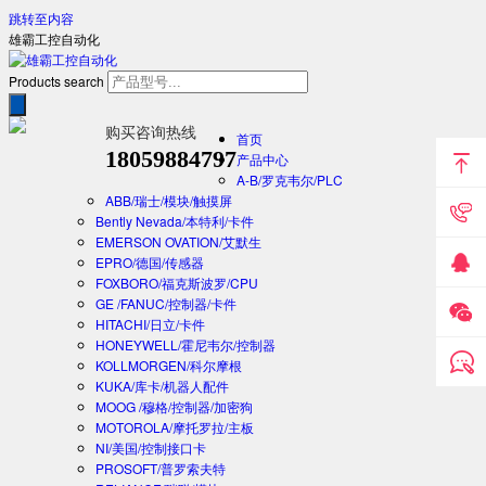
跳转至内容
雄霸工控自动化
Products search
购买咨询热线
首页
18059884797
产品中心
A-B/罗克韦尔/PLC
ABB/瑞士/模块/触摸屏
Bently Nevada/本特利/卡件
EMERSON OVATION/艾默生
EPRO/德国/传感器
FOXBORO/福克斯波罗/CPU
GE /FANUC/控制器/卡件
HITACHI/日立/卡件
HONEYWELL/霍尼韦尔/控制器
KOLLMORGEN/科尔摩根
KUKA/库卡/机器人配件
MOOG /穆格/控制器/加密狗
MOTOROLA/摩托罗拉/主板
NI/美国/控制接口卡
PROSOFT/普罗索夫特