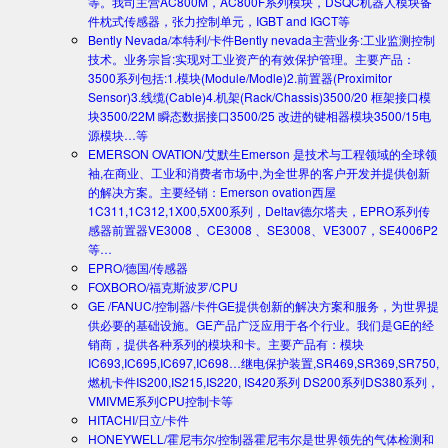
等。我司主营AC800M，AC800F系列模块，DSQC机器人模块备
件枕式传感器，张力控制单元，IGBT and IGCT等
Bently Nevada/本特利/卡件
Bently nevada主营业务:工业监测控制
技术。业务宗旨:实现对工业资产的有效保护管理。主要产品：
3500系列包括:1.模块(Module/Modle)2.前置器(Proximitor
Sensor)3.线缆(Cable)4.机架(Rack/Chassis)3500/20 框架接口模
块3500/22M 瞬态数据接口3500/25 改进的键相器模块3500/15电
源模块…等
EMERSON OVATION/艾默生
Emerson 是技术与工程领域的全球领
袖,在商业、工业和消费者市场中,为全世界的客户开发并提供创新
的解决方案。主要经销：Emerson ovation西屋
1C311,1C312,1X00,5X00系列，Deltav德尔塔夫，EPRO系列传
感器前置器VE3008 、CE3008 、SE3008、VE3007，SE4006P2
等…
EPRO/德国/传感器
FOXBORO/福克斯波罗/CPU
GE /FANUC/控制器/卡件
GE提供创新的解决方案和服务，为世界提
供必要的基础设施。GE产品广泛应用于各个行业。我们是GE的经
销商，提供各种系列的模块和卡。主要产品有：模块
IC693,IC695,IC697,IC698…继电保护装置,SR469,SR369,SR750,
燃机卡件IS200,IS215,IS220, IS420系列 DS200系列DS380系列，
VMIVME系列CPU控制卡等
HITACHI/日立/卡件
HONEYWELL/霍尼韦尔/控制器
霍尼韦尔是世界领先的气体检测和