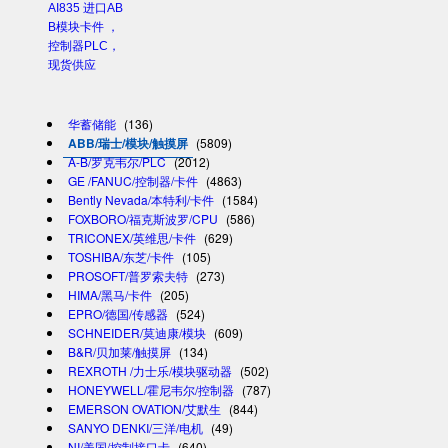
AI835 进口AB
B模块卡件 ，
控制器PLC，
现货供应
华蓄储能
(136)
ABB/瑞士/模块/触摸屏
(5809)
A-B/罗克韦尔/PLC
(2012)
GE /FANUC/控制器/卡件
(4863)
Bently Nevada/本特利/卡件
(1584)
FOXBORO/福克斯波罗/CPU
(586)
TRICONEX/英维思/卡件
(629)
TOSHIBA/东芝/卡件
(105)
PROSOFT/普罗索夫特
(273)
HIMA/黑马/卡件
(205)
EPRO/德国/传感器
(524)
SCHNEIDER/莫迪康/模块
(609)
B&R/贝加莱/触摸屏
(134)
REXROTH /力士乐/模块驱动器
(502)
HONEYWELL/霍尼韦尔/控制器
(787)
EMERSON OVATION/艾默生
(844)
SANYO DENKI/三洋/电机
(49)
NI/美国/控制接口卡
(640)