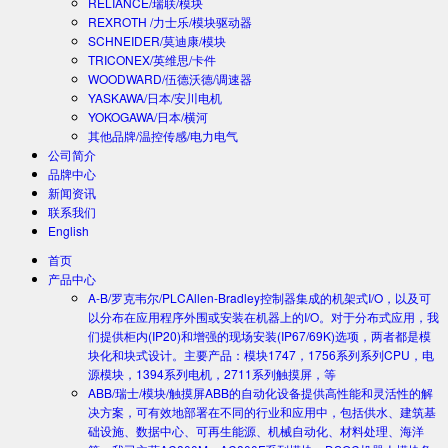
RELIANCE/瑞联/模块
REXROTH /力士乐/模块驱动器
SCHNEIDER/莫迪康/模块
TRICONEX/英维思/卡件
WOODWARD/伍德沃德/调速器
YASKAWA/日本/安川电机
YOKOGAWA/日本/横河
其他品牌/温控传感/电力电气
公司简介
品牌中心
新闻资讯
联系我们
English
首页
产品中心
A-B/罗克韦尔/PLC
Allen-Bradley控制器集成的机架式I/O，以及可
以分布在应用程序外围或安装在机器上的I/O。对于分布式应用，我
们提供柜内(IP20)和增强的现场安装(IP67/69K)选项，两者都是模
块化和块式设计。主要产品：模块1747，1756系列系列CPU，电
源模块，1394系列电机，2711系列触摸屏，等
ABB/瑞士/模块/触摸屏
ABB的自动化设备提供高性能和灵活性的解
决方案，可有效地部署在不同的行业和应用中，包括供水、建筑基
础设施、数据中心、可再生能源、机械自动化、材料处理、海洋