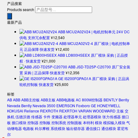
产品搜索
Products search
最新产品
ABB MCU2A02V24 | 电机控制单元 24V DC
供电 支持冗余配置
¥
12,540
ABB MCU2A02V2-4 原厂模块 | 电机控制单
元 正品保障·快速发货
¥
12,400
ABB LD800HSEEX 原厂模块 采购 | 正品授
权 · 快速发货
¥
21,000
ABB JSD-TD25P-C20700 原厂安全装
置 采购 | 正品保障·快速发货
¥
12,356
GE IS200FGPAG1A 原厂模块 采购 | 正品涡
轮机控制板 快速发货
¥
25,600
标签
AB
ABB
ABB主控板
ABB主板
ABB电路板
AC 800M控制器
BENTLY
Bently
Nevada
Bently Nevada 3500
EMERSON
Foxboro
GE
HONEYWELL
KOKUSAI
Reliance
REXROTH
REXRTOH
VARIAN
WOODWARD
主板
交
换机
伍德沃德
传感器
卡件
变频器
处理器单元
处理器模块
张力传感器
接口
板
接口模块
控制器
控制板
控制系统
控制面板
本特利
模块
模拟输入模块
气
动继电器
电路板
科尔摩根
系统模块
输出锁存器
通信接口
通信模块
霍尼韦
尔