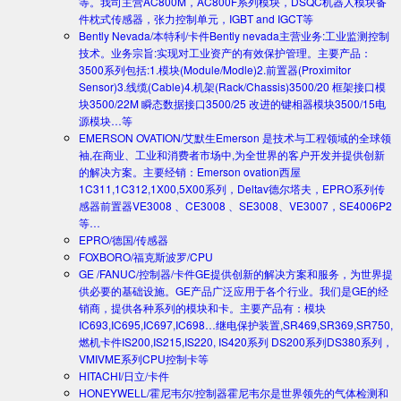
等。我司主营AC800M，AC800F系列模块，DSQC机器人模块备
件枕式传感器，张力控制单元，IGBT and IGCT等
Bently Nevada/本特利/卡件
Bently nevada主营业务:工业监测控制
技术。业务宗旨:实现对工业资产的有效保护管理。主要产品：
3500系列包括:1.模块(Module/Modle)2.前置器(Proximitor
Sensor)3.线缆(Cable)4.机架(Rack/Chassis)3500/20 框架接口模
块3500/22M 瞬态数据接口3500/25 改进的键相器模块3500/15电
源模块…等
EMERSON OVATION/艾默生
Emerson 是技术与工程领域的全球领
袖,在商业、工业和消费者市场中,为全世界的客户开发并提供创新
的解决方案。主要经销：Emerson ovation西屋
1C311,1C312,1X00,5X00系列，Deltav德尔塔夫，EPRO系列传
感器前置器VE3008 、CE3008 、SE3008、VE3007，SE4006P2
等…
EPRO/德国/传感器
FOXBORO/福克斯波罗/CPU
GE /FANUC/控制器/卡件
GE提供创新的解决方案和服务，为世界提
供必要的基础设施。GE产品广泛应用于各个行业。我们是GE的经
销商，提供各种系列的模块和卡。主要产品有：模块
IC693,IC695,IC697,IC698…继电保护装置,SR469,SR369,SR750,
燃机卡件IS200,IS215,IS220, IS420系列 DS200系列DS380系列，
VMIVME系列CPU控制卡等
HITACHI/日立/卡件
HONEYWELL/霍尼韦尔/控制器
霍尼韦尔是世界领先的气体检测和