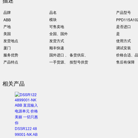
描述
品牌
品名
产品型号
模块
ABB
PPD115A10
产地
可售卖地
是否进口
美国
全国、国外
是
发货地点
发货方式
使用方式
厦门
顺丰快递
调试安装
服务优势
国外进口 、 备货供应、
价格合适、
产品特点
一手货源、 按型号供货
售后有保障
相关产品
DSSR122 48
99001-NK AB