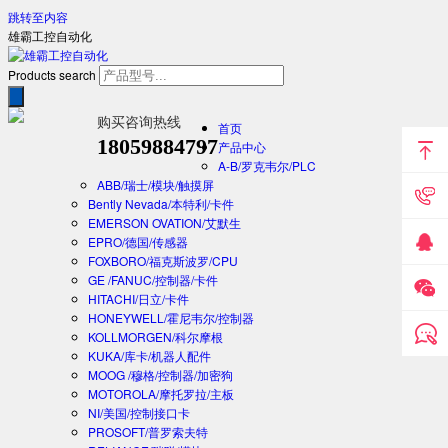
跳转至内容
雄霸工控自动化
Products search
购买咨询热线
首页
18059884797
产品中心
A-B/罗克韦尔/PLC
ABB/瑞士/模块/触摸屏
Bently Nevada/本特利/卡件
EMERSON OVATION/艾默生
EPRO/德国/传感器
FOXBORO/福克斯波罗/CPU
GE /FANUC/控制器/卡件
HITACHI/日立/卡件
HONEYWELL/霍尼韦尔/控制器
KOLLMORGEN/科尔摩根
KUKA/库卡/机器人配件
MOOG /穆格/控制器/加密狗
MOTOROLA/摩托罗拉/主板
NI/美国/控制接口卡
PROSOFT/普罗索夫特