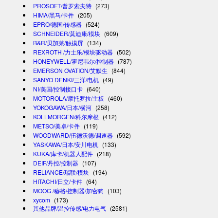
PROSOFT/普罗索夫特
(273)
HIMA/黑马/卡件
(205)
EPRO/德国/传感器
(524)
SCHNEIDER/莫迪康/模块
(609)
B&R/贝加莱/触摸屏
(134)
REXROTH /力士乐/模块驱动器
(502)
HONEYWELL/霍尼韦尔/控制器
(787)
EMERSON OVATION/艾默生
(844)
SANYO DENKI/三洋/电机
(49)
NI/美国/控制接口卡
(640)
MOTOROLA/摩托罗拉/主板
(460)
YOKOGAWA/日本/横河
(258)
KOLLMORGEN/科尔摩根
(412)
METSO/美卓/卡件
(119)
WOODWARD/伍德沃德/调速器
(592)
YASKAWA/日本/安川电机
(133)
KUKA/库卡/机器人配件
(218)
DEIF/丹控/控制器
(107)
RELIANCE/瑞联/模块
(194)
HITACHI/日立/卡件
(64)
MOOG /穆格/控制器/加密狗
(103)
xycom
(173)
其他品牌/温控传感/电力电气
(2581)