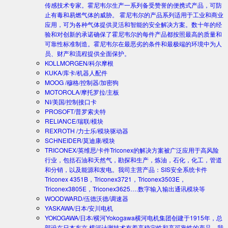
传感技术专家。霍尼韦尔生产一系列备受赞誉的便携式产品，可防
止有毒和易燃气体的威胁。 霍尼韦尔的产品系列适用于工业和商业
应用，可为各种气体提供灵活和智能的安全解决方案。数十年的经
验和对创新的承诺确保了霍尼韦尔的每件产品都按照最高的质量和
可靠性标准制造。霍尼韦尔在最恶劣的条件和最极端的环境中为人
员、财产和流程提供全面保护。
KOLLMORGEN/科尔摩根
KUKA/库卡/机器人配件
MOOG /穆格/控制器/加密狗
MOTOROLA/摩托罗拉/主板
NI/美国/控制接口卡
PROSOFT/普罗索夫特
RELIANCE/瑞联/模块
REXROTH /力士乐/模块驱动器
SCHNEIDER/莫迪康/模块
TRICONEX/英维思/卡件
Triconex的解决方案被广泛应用于高风险
行业，包括石油和天然气，勘探和生产，炼油，石化，化工，管道
和分销，以及能源和发电。我司主营产品：SIS安全系统卡件
Triconex 4351B，Triconex3721，Triconex3503E，
Triconex3805E，Triconex3625….数字输入输出通讯模块等
WOODWARD/伍德沃德/调速器
YASKAWA/日本/安川电机
YOKOGAWA/日本/横河
Yokogawa横河电机集团创建于1915年，总
部设在日本东京.横河计测技术有着高稳定性和高可靠性的产品。我