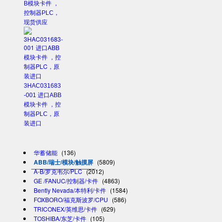
B模块卡件 ，
控制器PLC，
现货供应
3HAC031683
-001 进口ABB
模块卡件 ，控
制器PLC，原
装进口
华蓄储能
(136)
ABB/瑞士/模块/触摸屏
(5809)
A-B/罗克韦尔/PLC
(2012)
GE /FANUC/控制器/卡件
(4863)
Bently Nevada/本特利/卡件
(1584)
FOXBORO/福克斯波罗/CPU
(586)
TRICONEX/英维思/卡件
(629)
TOSHIBA/东芝/卡件
(105)