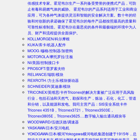
传感技术专家。霍尼韦尔生产一系列备受赞誉的便携式产品，可防
止有毒和易燃气体的威胁。 霍尼韦尔的产品系列适用于工业和商业
应用，可为各种气体提供灵活和智能的安全解决方案。数十年的经
验和对创新的承诺确保了霍尼韦尔的每件产品都按照最高的质量和
可靠性标准制造。霍尼韦尔在最恶劣的条件和最极端的环境中为人
员、财产和流程提供全面保护。
KOLLMORGEN/科尔摩根
KUKA/库卡/机器人配件
MOOG /穆格/控制器/加密狗
MOTOROLA/摩托罗拉/主板
NI/美国/控制接口卡
PROSOFT/普罗索夫特
RELIANCE/瑞联/模块
REXROTH /力士乐/模块驱动器
SCHNEIDER/莫迪康/模块
TRICONEX/英维思/卡件
Triconex的解决方案被广泛应用于高风险
行业，包括石油和天然气，勘探和生产，炼油，石化，化工，管道
和分销，以及能源和发电。我司主营产品：SIS安全系统卡件
Triconex 4351B，Triconex3721，Triconex3503E，
Triconex3805E，Triconex3625….数字输入输出通讯模块等
WOODWARD/伍德沃德/调速器
YASKAWA/日本/安川电机
YOKOGAWA/日本/横河
Yokogawa横河电机集团创建于1915年，总
部设在日本东京.横河计测技术有着高稳定性和高可靠性的产品。我