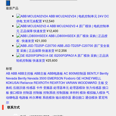
最新产品
ABB MCU2A02V24 | 电机控制单元 24V DC
供电 支持冗余配置
¥
12,540
ABB MCU2A02V2-4 原厂模块 | 电机控制单
元 正品保障·快速发货
¥
12,400
ABB LD800HSEEX 原厂模块 采购 | 正品授
权 · 快速发货
¥
21,000
ABB JSD-TD25P-C20700 原厂安全装
置 采购 | 正品保障·快速发货
¥
12,356
GE IS200FGPAG1A 原厂模块 采购 | 正品涡
轮机控制板 快速发货
¥
25,600
标签
AB
ABB
ABB主控板
ABB主板
ABB电路板
AC 800M控制器
BENTLY
Bently
Nevada
Bently Nevada 3500
EMERSON
Foxboro
GE
HONEYWELL
KOKUSAI
Reliance
REXROTH
REXRTOH
VARIAN
WOODWARD
主板
交
换机
伍德沃德
传感器
卡件
变频器
处理器单元
处理器模块
张力传感器
接口
板
接口模块
控制器
控制板
控制系统
控制面板
本特利
模块
模拟输入模块
气
动继电器
电路板
科尔摩根
系统模块
输出锁存器
通信接口
通信模块
霍尼韦
尔
联系方式