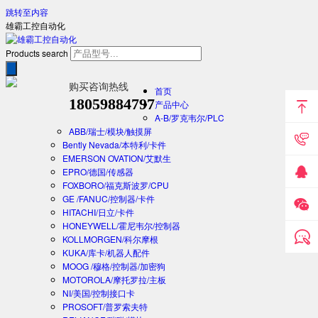
跳转至内容
雄霸工控自动化
Products search
购买咨询热线
首页
18059884797
产品中心
A-B/罗克韦尔/PLC
ABB/瑞士/模块/触摸屏
Bently Nevada/本特利/卡件
EMERSON OVATION/艾默生
EPRO/德国/传感器
FOXBORO/福克斯波罗/CPU
GE /FANUC/控制器/卡件
HITACHI/日立/卡件
HONEYWELL/霍尼韦尔/控制器
KOLLMORGEN/科尔摩根
KUKA/库卡/机器人配件
MOOG /穆格/控制器/加密狗
MOTOROLA/摩托罗拉/主板
NI/美国/控制接口卡
PROSOFT/普罗索夫特