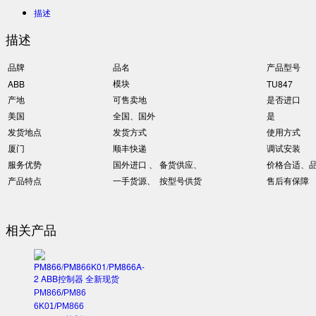
描述
描述
品牌
品名
产品型号
模块
ABB
TU847
产地
可售卖地
是否进口
美国
全国、国外
是
发货地点
发货方式
使用方式
厦门
顺丰快递
调试安装
服务优势
国外进口 、 备货供应、
价格合适、
产品特点
一手货源、 按型号供货
售后有保障
相关产品
PM866/PM86
6K01/PM866