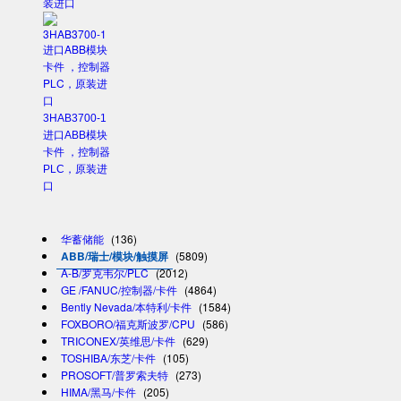
装进口
3HAB3700-1
进口ABB模块
卡件 ，控制器
PLC，原装进
口
华蓄储能
(136)
ABB/瑞士/模块/触摸屏
(5809)
A-B/罗克韦尔/PLC
(2012)
GE /FANUC/控制器/卡件
(4864)
Bently Nevada/本特利/卡件
(1584)
FOXBORO/福克斯波罗/CPU
(586)
TRICONEX/英维思/卡件
(629)
TOSHIBA/东芝/卡件
(105)
PROSOFT/普罗索夫特
(273)
HIMA/黑马/卡件
(205)