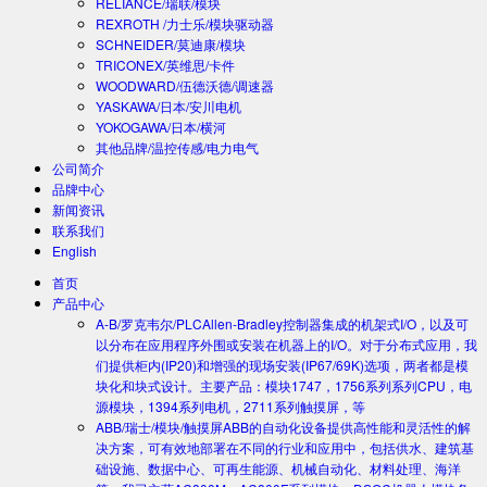
RELIANCE/瑞联/模块
REXROTH /力士乐/模块驱动器
SCHNEIDER/莫迪康/模块
TRICONEX/英维思/卡件
WOODWARD/伍德沃德/调速器
YASKAWA/日本/安川电机
YOKOGAWA/日本/横河
其他品牌/温控传感/电力电气
公司简介
品牌中心
新闻资讯
联系我们
English
首页
产品中心
A-B/罗克韦尔/PLC
Allen-Bradley控制器集成的机架式I/O，以及可
以分布在应用程序外围或安装在机器上的I/O。对于分布式应用，我
们提供柜内(IP20)和增强的现场安装(IP67/69K)选项，两者都是模
块化和块式设计。主要产品：模块1747，1756系列系列CPU，电
源模块，1394系列电机，2711系列触摸屏，等
ABB/瑞士/模块/触摸屏
ABB的自动化设备提供高性能和灵活性的解
决方案，可有效地部署在不同的行业和应用中，包括供水、建筑基
础设施、数据中心、可再生能源、机械自动化、材料处理、海洋