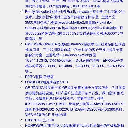
等。我司主营AC800M，AC800F系列模块，DSQC机器人模块备
件枕式传感器，张力控制单元，IGBT and IGCT等
Bently Nevada/本特利/卡件
Bently nevada主营业务:工业监测控制
技术。业务宗旨:实现对工业资产的有效保护管理。主要产品：
3500系列包括:1.模块(Module/Modle)2.前置器(Proximitor
Sensor)3.线缆(Cable)4.机架(Rack/Chassis)3500/20 框架接口模
块3500/22M 瞬态数据接口3500/25 改进的键相器模块3500/15电
源模块…等
EMERSON OVATION/艾默生
Emerson 是技术与工程领域的全球领
袖,在商业、工业和消费者市场中,为全世界的客户开发并提供创新
的解决方案。主要经销：Emerson ovation西屋
1C311,1C312,1X00,5X00系列，Deltav德尔塔夫，EPRO系列传
感器前置器VE3008 、CE3008 、SE3008、VE3007，SE4006P2
等…
EPRO/德国/传感器
FOXBORO/福克斯波罗/CPU
GE /FANUC/控制器/卡件
GE提供创新的解决方案和服务，为世界提
供必要的基础设施。GE产品广泛应用于各个行业。我们是GE的经
销商，提供各种系列的模块和卡。主要产品有：模块
IC693,IC695,IC697,IC698…继电保护装置,SR469,SR369,SR750,
燃机卡件IS200,IS215,IS220, IS420系列 DS200系列DS380系列，
VMIVME系列CPU控制卡等
HITACHI/日立/卡件
HONEYWELL/霍尼韦尔/控制器
霍尼韦尔是世界领先的气体检测和