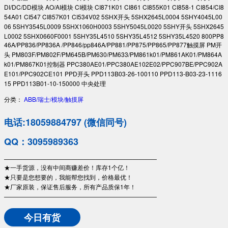
DI/DC/DD模块 AO/AI模块 CI模块 CI871K01 CI861 CI855K01 CI858-1 CI854/CI8
54A01 CI547 CI857K01 CI534V02 5SHX开头 5SHX2645L0004 5SHY4045L00
06 5SHY3545L0009 5SHX1060H0003 5SHY5045L0020 5SHY开头 5SHX2645
L0002 5SHX0660F0001 5SHY35L4510 5SHY35L4512 5SHY35L4520 800PP8
46A/PP836/PP836A /PP846/pp846A/PP881/PP875/PP865/PP877触摸屏 PM开
头 PM803F/PM802F/PM645B/PM630/PM633/PM861k01/PM861AK01/PM864A
k01/PM867K01控制器 PPC380AE01/PPC380AE102E02/PPC907BE/PPC902A
E101/PPC902CE101 PPD开头 PPD113B03-26-100110 PPD113-B03-23-1116
15 PPD113B01-10-150000 中央处理
分类：
ABB/瑞士/模块/触摸屏
电话:18059884797 (微信同号)
QQ：3095989363
—————————————————————————
★一手货源，没有中间商赚差价！库存1个亿！
★只要是您想要的，我能帮您找到，价格最优！
★厂家原装，保证售后服务，所有产品质保1年！
—————————————————————————
今日有货