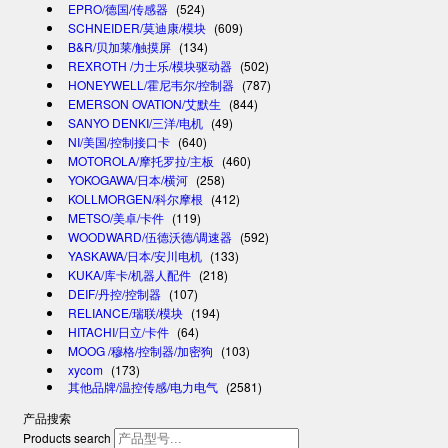
EPRO/德国/传感器
(524)
SCHNEIDER/莫迪康/模块
(609)
B&R/贝加莱/触摸屏
(134)
REXROTH /力士乐/模块驱动器
(502)
HONEYWELL/霍尼韦尔/控制器
(787)
EMERSON OVATION/艾默生
(844)
SANYO DENKI/三洋/电机
(49)
NI/美国/控制接口卡
(640)
MOTOROLA/摩托罗拉/主板
(460)
YOKOGAWA/日本/横河
(258)
KOLLMORGEN/科尔摩根
(412)
METSO/美卓/卡件
(119)
WOODWARD/伍德沃德/调速器
(592)
YASKAWA/日本/安川电机
(133)
KUKA/库卡/机器人配件
(218)
DEIF/丹控/控制器
(107)
RELIANCE/瑞联/模块
(194)
HITACHI/日立/卡件
(64)
MOOG /穆格/控制器/加密狗
(103)
xycom
(173)
其他品牌/温控传感/电力电气
(2581)
产品搜索
Products search