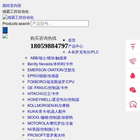
跳转至内容
雄霸工控自动化
Products search
购买咨询热线
首页
18059884797
产品中心
A-B/罗克韦尔/PLC
ABB/瑞士/模块/触摸屏
Bently Nevada/本特利/卡件
EMERSON OVATION/艾默生
EPRO/德国/传感器
FOXBORO/福克斯波罗/CPU
GE /FANUC/控制器/卡件
HITACHI/日立/卡件
HONEYWELL/霍尼韦尔/控制器
KOLLMORGEN/科尔摩根
KUKA/库卡/机器人配件
MOOG /穆格/控制器/加密狗
MOTOROLA/摩托罗拉/主板
NI/美国/控制接口卡
PROSOFT/普罗索夫特