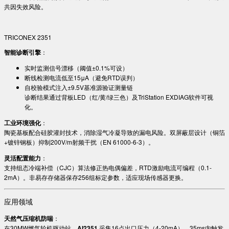
共因失效风险。
TRICONEX 2351
智能诊断引擎
：
实时监测信号漂移（阈值±0.1%可设）
断线检测电流低至15μA（避免RTD误判）
自校验模式注入±9.5V基准源验证测量链
诊断结果通过背板LED（红/黄/绿三色）及TriStation EXDIAG软件可视
化。
工业环境强化
：
陶瓷基板配合硅胶灌封技术，消除湿气冷凝导致的漏电风险。双屏蔽层设计（铜箔
+镀锌钢板）抑制200V/m射频干扰（EN 61000-6-3）。
灵活配置能力
：
支持组态冷端补偿（CJC）算法修正热电偶偏差，RTD激励电流可编程（0.1-
2mA）。非易存存储器保存256组标定参数，适应现场传感器更换。
应用领域
天然气压缩机防喘
：
在30MW燃气轮机驱动站，​
AI2351
采集16点出口压力（4-20mA），35ms内触发