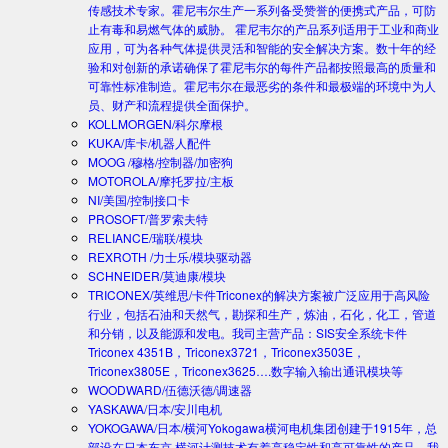
传感技术专家。霍尼韦尔生产一系列备受赞誉的便携式产品，可防
止有毒和易燃气体的威胁。 霍尼韦尔的产品系列适用于工业和商业
应用，可为各种气体提供灵活和智能的安全解决方案。数十年的经
验和对创新的承诺确保了霍尼韦尔的每件产品都按照最高的质量和
可靠性标准制造。霍尼韦尔在最恶劣的条件和最极端的环境中为人
员、财产和流程提供全面保护。
KOLLMORGEN/科尔摩根
KUKA/库卡/机器人配件
MOOG /穆格/控制器/加密狗
MOTOROLA/摩托罗拉/主板
NI/美国/控制接口卡
PROSOFT/普罗索夫特
RELIANCE/瑞联/模块
REXROTH /力士乐/模块驱动器
SCHNEIDER/莫迪康/模块
TRICONEX/英维思/卡件
Triconex的解决方案被广泛应用于高风险
行业，包括石油和天然气，勘探和生产，炼油，石化，化工，管道
和分销，以及能源和发电。我司主营产品：SIS安全系统卡件
Triconex 4351B，Triconex3721，Triconex3503E，
Triconex3805E，Triconex3625….数字输入输出通讯模块等
WOODWARD/伍德沃德/调速器
YASKAWA/日本/安川电机
YOKOGAWA/日本/横河
Yokogawa横河电机集团创建于1915年，总
部设在日本东京.横河计测技术有着高稳定性和高可靠性的产品。我