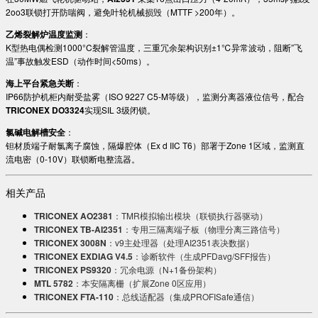
2oo3联锁打开防喘阀，避免叶轮机械损毁（MTTF >200年）。
乙烯裂解炉温度监测
：
K型热电偶检测1000°C裂解管温度，三重冗余架构识别±1℃异常波动，阻断”飞
温”事故触发ESD（动作时间<50ms）。
海上平台紧急关断
：
IP66防护机柜内耐受盐雾（ISO 9227 C5-M等级），监测分离器液位信号，配合
TRICONEX DO3324
实现SIL 3级闭锁。
氯碱电解槽安全
：
钽材质端子耐氯离子腐蚀，隔爆腔体（Ex d IIC T6）部署于Zone 1区域，监测直
流电密（0-10V）联锁断电整流器。
相关产品
TRICONEX AO2381
：TMR模拟输出模块（联锁执行器驱动）
TRICONEX TB-AI2351
：专用三隔离端子板（物理分离三路信号）
TRICONEX 3008N
：v9主处理器（处理AI2351表决数据）
TRICONEX EXDIAG V4.5
：诊断软件（生成PFDavg/SFF报告）
TRICONEX PS9320
：冗余电源（N+1备份架构）
MTL 5782
：本安隔离栅（扩展Zone 0区应用）
TRICONEX FTA-110
：总线适配器（集成PROFISafe通信）