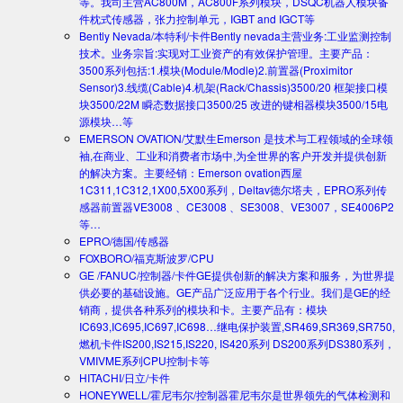
等。我司主营AC800M，AC800F系列模块，DSQC机器人模块备
件枕式传感器，张力控制单元，IGBT and IGCT等
Bently Nevada/本特利/卡件
Bently nevada主营业务:工业监测控制
技术。业务宗旨:实现对工业资产的有效保护管理。主要产品：
3500系列包括:1.模块(Module/Modle)2.前置器(Proximitor
Sensor)3.线缆(Cable)4.机架(Rack/Chassis)3500/20 框架接口模
块3500/22M 瞬态数据接口3500/25 改进的键相器模块3500/15电
源模块…等
EMERSON OVATION/艾默生
Emerson 是技术与工程领域的全球领
袖,在商业、工业和消费者市场中,为全世界的客户开发并提供创新
的解决方案。主要经销：Emerson ovation西屋
1C311,1C312,1X00,5X00系列，Deltav德尔塔夫，EPRO系列传
感器前置器VE3008 、CE3008 、SE3008、VE3007，SE4006P2
等…
EPRO/德国/传感器
FOXBORO/福克斯波罗/CPU
GE /FANUC/控制器/卡件
GE提供创新的解决方案和服务，为世界提
供必要的基础设施。GE产品广泛应用于各个行业。我们是GE的经
销商，提供各种系列的模块和卡。主要产品有：模块
IC693,IC695,IC697,IC698…继电保护装置,SR469,SR369,SR750,
燃机卡件IS200,IS215,IS220, IS420系列 DS200系列DS380系列，
VMIVME系列CPU控制卡等
HITACHI/日立/卡件
HONEYWELL/霍尼韦尔/控制器
霍尼韦尔是世界领先的气体检测和