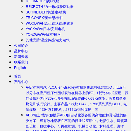
RELIANCE/瑞联/模块
REXROTH /力士乐/模块驱动器
SCHNEIDER/莫迪康/模块
TRICONEX/英维思/卡件
WOODWARD/伍德沃德/调速器
YASKAWA/日本/安川电机
YOKOGAWA/日本/横河
其他品牌/温控传感/电力电气
公司简介
品牌中心
新闻资讯
联系我们
English
首页
产品中心
A-B/罗克韦尔/PLC
Allen-Bradley控制器集成的机架式I/O，以及可
以分布在应用程序外围或安装在机器上的I/O。对于分布式应用，我
们提供柜内(IP20)和增强的现场安装(IP67/69K)选项，两者都是模
块化和块式设计。主要产品：模块1747，1756系列系列CPU，电
源模块，1394系列电机，2711系列触摸屏，等
ABB/瑞士/模块/触摸屏
ABB的自动化设备提供高性能和灵活性的解
决方案，可有效地部署在不同的行业和应用中，包括供水、建筑基
础设施、数据中心、可再生能源、机械自动化、材料处理、海洋