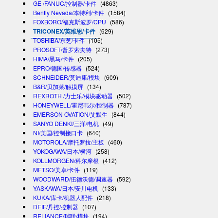
GE /FANUC/控制器/卡件
(4863)
Bently Nevada/本特利/卡件
(1584)
FOXBORO/福克斯波罗/CPU
(586)
TRICONEX/英维思/卡件
(629)
TOSHIBA/东芝/卡件
(105)
PROSOFT/普罗索夫特
(273)
HIMA/黑马/卡件
(205)
EPRO/德国/传感器
(524)
SCHNEIDER/莫迪康/模块
(609)
B&R/贝加莱/触摸屏
(134)
REXROTH /力士乐/模块驱动器
(502)
HONEYWELL/霍尼韦尔/控制器
(787)
EMERSON OVATION/艾默生
(844)
SANYO DENKI/三洋/电机
(49)
NI/美国/控制接口卡
(640)
MOTOROLA/摩托罗拉/主板
(460)
YOKOGAWA/日本/横河
(258)
KOLLMORGEN/科尔摩根
(412)
METSO/美卓/卡件
(119)
WOODWARD/伍德沃德/调速器
(592)
YASKAWA/日本/安川电机
(133)
KUKA/库卡/机器人配件
(218)
DEIF/丹控/控制器
(107)
RELIANCE/瑞联/模块
(194)