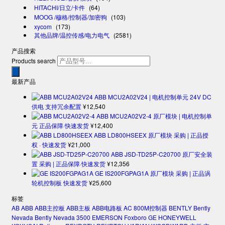
HITACHI/日立/卡件
(64)
MOOG /穆格/控制器/加密狗
(103)
xycom
(173)
其他品牌/温控传感/电力电气
(2581)
产品搜索
Products search
最新产品
ABB MCU2A02V24 | 电机控制单元 24V DC
供电 支持冗余配置
¥
12,540
ABB MCU2A02V2-4 原厂模块 | 电机控制单
元 正品保障·快速发货
¥
12,400
ABB LD800HSEEX 原厂模块 采购 | 正品授
权 · 快速发货
¥
21,000
ABB JSD-TD25P-C20700 原厂安全装
置 采购 | 正品保障·快速发货
¥
12,356
GE IS200FGPAG1A 原厂模块 采购 | 正品涡
轮机控制板 快速发货
¥
25,600
标签
AB
ABB
ABB主控板
ABB主板
ABB电路板
AC 800M控制器
BENTLY
Bently
Nevada
Bently Nevada 3500
EMERSON
Foxboro
GE
HONEYWELL