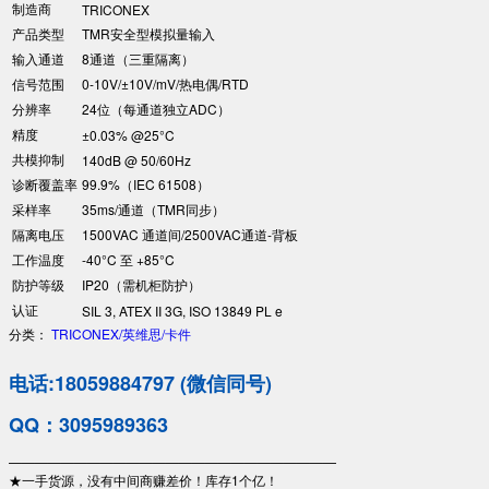
制造商
TRICONEX
产品类型
TMR安全型模拟量输入
输入通道
8通道（三重隔离）
信号范围
0-10V/±10V/mV/热电偶/RTD
分辨率
24位（每通道独立ADC）
精度
±0.03% @25°C
共模抑制
140dB @ 50/60Hz
诊断覆盖率
99.9%（IEC 61508）
采样率
35ms/通道（TMR同步）
隔离电压
1500VAC 通道间/2500VAC通道-背板
工作温度
-40°C 至 +85°C
防护等级
IP20（需机柜防护）
认证
SIL 3, ATEX II 3G, ISO 13849 PL e
分类：
TRICONEX/英维思/卡件
电话:18059884797 (微信同号)
QQ：3095989363
—————————————————————————
★一手货源，没有中间商赚差价！库存1个亿！