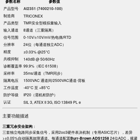
参数名称
参数值
产品型号
AI2351 (7400210-100)
制造商
TRICONEX
产品类型
TMR安全型模拟量输入
输入通道
8通道（三重隔离）
信号范围
0-10V/±10V/mV/热电偶/RTD
分辨率
24位（每通道独立ADC）
精度
±0.03% @25°C
共模抑制
140dB @ 50/60Hz
诊断覆盖率
99.9%（IEC 61508）
采样率
35ms/通道（TMR同步）
隔离电压
1500VAC 通道间/2500VAC通道-背板
工作温度
-40°C 至 +85°C
防护等级
IP20（需机柜防护）
认证
SIL 3, ATEX II 3G, ISO 13849 PL e
主要功能描述
三重冗余安全架构
：
三套独立电路同步采集信号，采用2oo3硬件表决机制（专用ASIC芯片），差异
>±0.05%自动隔离故障通道。每通道配置
Burr-Brown ADS1258
24位ADC，规避