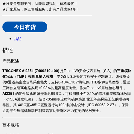
★只要是您想要的，我能帮您找到，价格最优！
★厂家原装，保证售后服务，所有产品质保1年！
—————————————————————————
今日有货
描述
描述
产品概述
TRICONEX AI2351 (7400210-100)
是Tricon V9安全仪表系统（SIS）的
三重模块
化冗余（TMR）模拟量输入模块
，专为SIL 3级关键过程安全控制设计。该模块提
供8通道高密度信号采集能力，支持0-10V/±10V/热电偶/RTD多种信号类型，通过
三路独立隔离电路实现±0.03%的超高精度测量。作为Tricon v9系统核心组件，​
AI2351
的硬件级诊断覆盖率达99.9%，可检测微小至0.1%的漂移偏差或断线故障
（<15μA激发电流），结合<35ms响应时间确保炼油/化工等高风险工艺的联锁可
靠性。其-40°C至+85°C宽温运行与100g抗冲击设计（IEC 60068-2-27），保障
近海平台压缩机防喘控制或高震动管廊区压力监测的绝对安全。
技术规格