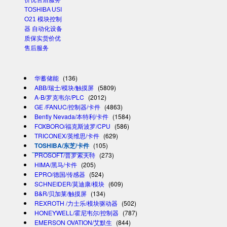
TOSHIBA USI
O21 模块控制
器 自动化设备
质保实货价优
售后服务
华蓄储能
(136)
ABB/瑞士/模块/触摸屏
(5809)
A-B/罗克韦尔/PLC
(2012)
GE /FANUC/控制器/卡件
(4863)
Bently Nevada/本特利/卡件
(1584)
FOXBORO/福克斯波罗/CPU
(586)
TRICONEX/英维思/卡件
(629)
TOSHIBA/东芝/卡件
(105)
PROSOFT/普罗索夫特
(273)
HIMA/黑马/卡件
(205)
EPRO/德国/传感器
(524)
SCHNEIDER/莫迪康/模块
(609)
B&R/贝加莱/触摸屏
(134)
REXROTH /力士乐/模块驱动器
(502)
HONEYWELL/霍尼韦尔/控制器
(787)
EMERSON OVATION/艾默生
(844)