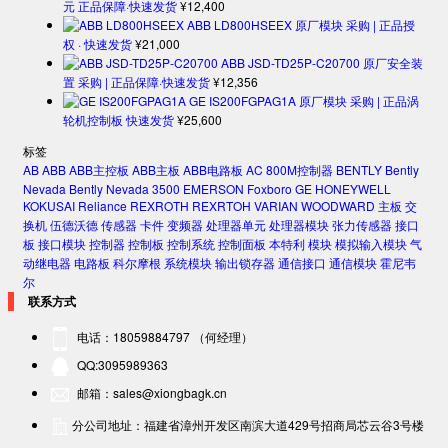
元 正品保障·快速发货
¥
12,400
ABB LD800HSEEX 原厂模块 采购 | 正品授
权 · 快速发货
¥
21,000
ABB JSD-TD25P-C20700 原厂安全装
置 采购 | 正品保障·快速发货
¥
12,356
GE IS200FGPAG1A 原厂模块 采购 | 正品涡
轮机控制板 快速发货
¥
25,600
标签
AB
ABB
ABB主控板
ABB主板
ABB电路板
AC 800M控制器
BENTLY
Bently
Nevada
Bently Nevada 3500
EMERSON
Foxboro
GE
HONEYWELL
KOKUSAI
Reliance
REXROTH
REXRTOH
VARIAN
WOODWARD
主板
交
换机
伍德沃德
传感器
卡件
变频器
处理器单元
处理器模块
张力传感器
接口
板
接口模块
控制器
控制板
控制系统
控制面板
本特利
模块
模拟输入模块
气
动继电器
电路板
科尔摩根
系统模块
输出锁存器
通信接口
通信模块
霍尼韦
尔
联系方式
电话：18059884797 （何经理）
QQ:3095989363
邮箱：sales@xiongbagk.cn
分公司地址：福建省漳州开发区南滨大道429号招商局芯云谷3号楼