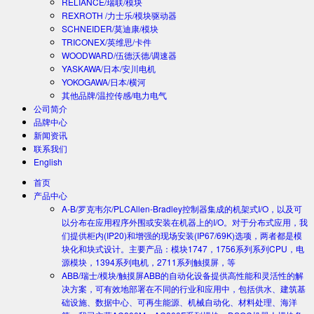
RELIANCE/瑞联/模块
REXROTH /力士乐/模块驱动器
SCHNEIDER/莫迪康/模块
TRICONEX/英维思/卡件
WOODWARD/伍德沃德/调速器
YASKAWA/日本/安川电机
YOKOGAWA/日本/横河
其他品牌/温控传感/电力电气
公司简介
品牌中心
新闻资讯
联系我们
English
首页
产品中心
A-B/罗克韦尔/PLC
Allen-Bradley控制器集成的机架式I/O，以及可
以分布在应用程序外围或安装在机器上的I/O。对于分布式应用，我
们提供柜内(IP20)和增强的现场安装(IP67/69K)选项，两者都是模
块化和块式设计。主要产品：模块1747，1756系列系列CPU，电
源模块，1394系列电机，2711系列触摸屏，等
ABB/瑞士/模块/触摸屏
ABB的自动化设备提供高性能和灵活性的解
决方案，可有效地部署在不同的行业和应用中，包括供水、建筑基
础设施、数据中心、可再生能源、机械自动化、材料处理、海洋