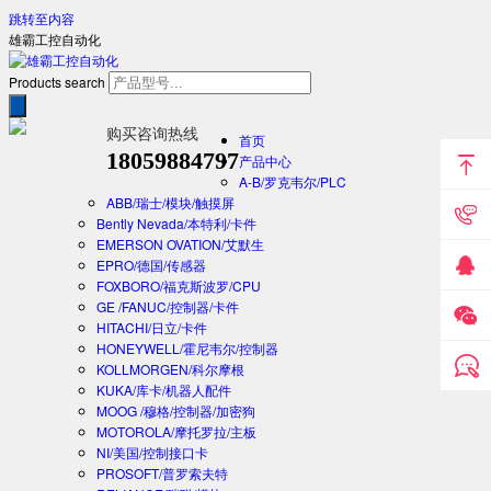
跳转至内容
雄霸工控自动化
Products search
购买咨询热线
首页
18059884797
产品中心
A-B/罗克韦尔/PLC
ABB/瑞士/模块/触摸屏
Bently Nevada/本特利/卡件
EMERSON OVATION/艾默生
EPRO/德国/传感器
FOXBORO/福克斯波罗/CPU
GE /FANUC/控制器/卡件
HITACHI/日立/卡件
HONEYWELL/霍尼韦尔/控制器
KOLLMORGEN/科尔摩根
KUKA/库卡/机器人配件
MOOG /穆格/控制器/加密狗
MOTOROLA/摩托罗拉/主板
NI/美国/控制接口卡
PROSOFT/普罗索夫特