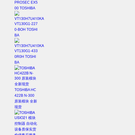
PROSEC EX5
00 TOSHIBA
VT130G1-227
0-BOH TOSHI
BA
VT130G1-433
0R0H TOSHI
BA
TOSHIBA HC
422B N-300
原装模块 全新
现货