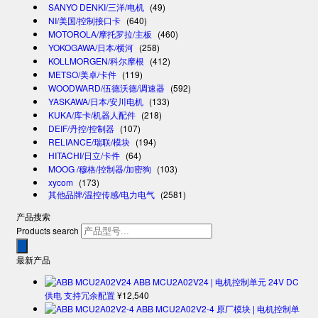
SANYO DENKI/三洋/电机
(49)
NI/美国/控制接口卡
(640)
MOTOROLA/摩托罗拉/主板
(460)
YOKOGAWA/日本/横河
(258)
KOLLMORGEN/科尔摩根
(412)
METSO/美卓/卡件
(119)
WOODWARD/伍德沃德/调速器
(592)
YASKAWA/日本/安川电机
(133)
KUKA/库卡/机器人配件
(218)
DEIF/丹控/控制器
(107)
RELIANCE/瑞联/模块
(194)
HITACHI/日立/卡件
(64)
MOOG /穆格/控制器/加密狗
(103)
xycom
(173)
其他品牌/温控传感/电力电气
(2581)
产品搜索
Products search
最新产品
ABB MCU2A02V24 | 电机控制单元 24V DC
供电 支持冗余配置
¥
12,540
ABB MCU2A02V2-4 原厂模块 | 电机控制单