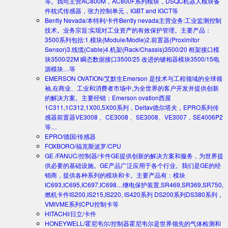
等。我司主营AC800M，AC800F系列模块，DSQC机器人模块备
件枕式传感器，张力控制单元，IGBT and IGCT等
Bently Nevada/本特利/卡件
Bently nevada主营业务:工业监测控制
技术。业务宗旨:实现对工业资产的有效保护管理。主要产品：
3500系列包括:1.模块(Module/Modle)2.前置器(Proximitor
Sensor)3.线缆(Cable)4.机架(Rack/Chassis)3500/20 框架接口模
块3500/22M 瞬态数据接口3500/25 改进的键相器模块3500/15电
源模块…等
EMERSON OVATION/艾默生
Emerson 是技术与工程领域的全球领
袖,在商业、工业和消费者市场中,为全世界的客户开发并提供创新
的解决方案。主要经销：Emerson ovation西屋
1C311,1C312,1X00,5X00系列，Deltav德尔塔夫，EPRO系列传
感器前置器VE3008 、CE3008 、SE3008、VE3007，SE4006P2
等…
EPRO/德国/传感器
FOXBORO/福克斯波罗/CPU
GE /FANUC/控制器/卡件
GE提供创新的解决方案和服务，为世界提
供必要的基础设施。GE产品广泛应用于各个行业。我们是GE的经
销商，提供各种系列的模块和卡。主要产品有：模块
IC693,IC695,IC697,IC698…继电保护装置,SR469,SR369,SR750,
燃机卡件IS200,IS215,IS220, IS420系列 DS200系列DS380系列，
VMIVME系列CPU控制卡等
HITACHI/日立/卡件
HONEYWELL/霍尼韦尔/控制器
霍尼韦尔是世界领先的气体检测和