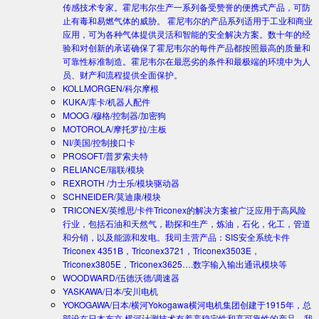
传感技术专家。霍尼韦尔生产一系列备受赞誉的便携式产品，可防
止有毒和易燃气体的威胁。 霍尼韦尔的产品系列适用于工业和商业
应用，可为各种气体提供灵活和智能的安全解决方案。数十年的经
验和对创新的承诺确保了霍尼韦尔的每件产品都按照最高的质量和
可靠性标准制造。霍尼韦尔在最恶劣的条件和最极端的环境中为人
员、财产和流程提供全面保护。
KOLLMORGEN/科尔摩根
KUKA/库卡/机器人配件
MOOG /穆格/控制器/加密狗
MOTOROLA/摩托罗拉/主板
NI/美国/控制接口卡
PROSOFT/普罗索夫特
RELIANCE/瑞联/模块
REXROTH /力士乐/模块驱动器
SCHNEIDER/莫迪康/模块
TRICONEX/英维思/卡件
Triconex的解决方案被广泛应用于高风险
行业，包括石油和天然气，勘探和生产，炼油，石化，化工，管道
和分销，以及能源和发电。我司主营产品：SIS安全系统卡件
Triconex 4351B，Triconex3721，Triconex3503E，
Triconex3805E，Triconex3625….数字输入输出通讯模块等
WOODWARD/伍德沃德/调速器
YASKAWA/日本/安川电机
YOKOGAWA/日本/横河
Yokogawa横河电机集团创建于1915年，总
部设在日本东京.横河计测技术有着高稳定性和高可靠性的产品。我