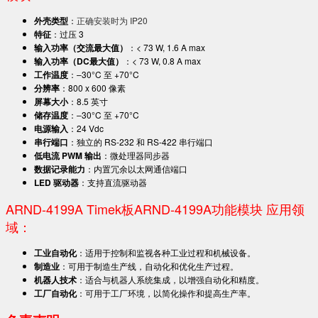
外壳类型
：
正确安装时为 IP20
特征
：过压 3
输入功率（交流最大值）
：< 73 W, 1.6 A max
输入功率（DC最大值）
：< 73 W, 0.8 A max
工作温度
：–30°C 至 +70°C
分辨率
：800 x 600 像素
屏幕大小
：8.5 英寸
储存温度
：–30°C 至 +70°C
电源输入
：24 Vdc
串行端口
：独立的 RS-232 和 RS-422 串行端口
低电流 PWM 输出
：微处理器同步器
数据记录能力
：内置冗余以太网通信端口
LED 驱动器
：支持直流驱动器
ARND-4199A Timek板ARND-4199A功能模块 应用领
域：
工业自动化
：适用于控制和监视各种工业过程和机械设备。
制造业
：可用于制造生产线，自动化和优化生产过程。
机器人技术
：适合与机器人系统集成，以增强自动化和精度。
工厂自动化
：可用于工厂环境，以简化操作和提高生产率。