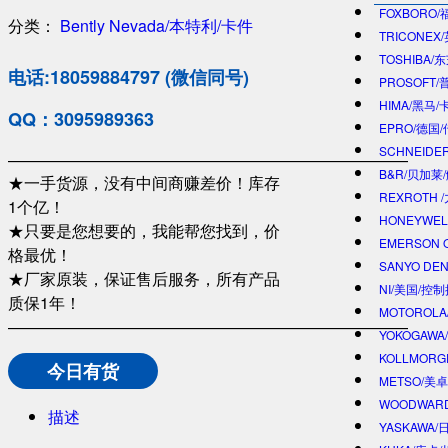
FOXBORO
分类：
Bently Nevada/本特利/卡件
TRICONEX
TOSHIBA/
电话:18059884797 (微信同号)
PROSOFT
HIMA/黑马/
QQ：3095989363
EPRO/德国
SCHNEIDE
—————————————————————————
B&R/贝加莱
★一手货源，没有中间商赚差价！库存
REXROTH
1个亿！
HONEYWE
★只要是您想要的，我能帮您找到，价
EMERSON 
格最优！
SANYO DE
★厂家原装，保证售后服务，所有产品
NI/美国/控
质保1年！
MOTOROL
—————————————————————————
YOKOGAWA
KOLLMOR
今日有货
METSO/美
WOODWAR
描述
YASKAWA