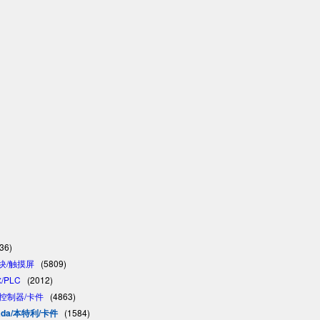
36)
模块/触摸屏
(5809)
/PLC
(2012)
C/控制器/卡件
(4863)
vada/本特利/卡件
(1584)