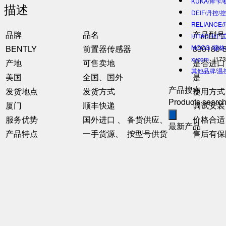
KUKA/库卡
描述
DEIF/丹控/
RELIANCE
品牌
品名
产品型号
HITACHI/
BENTLY
前置器传感器
330180-
MOOG /穆
xycom
(173
产地
可售卖地
是否进口
其他品牌/温
美国
全国、国外
是
产品搜索
发货地点
发货方式
使用方式
Products searc
厦门
顺丰快递
调试安装
服务优势
国外进口 、 备货供应、
价格合适
最新产品
产品特点
一手货源、 按型号供货
售后有保