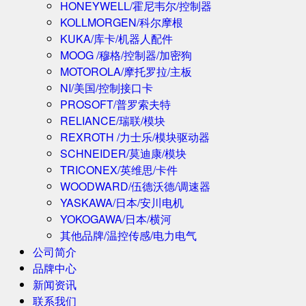
HONEYWELL/霍尼韦尔/控制器
KOLLMORGEN/科尔摩根
KUKA/库卡/机器人配件
MOOG /穆格/控制器/加密狗
MOTOROLA/摩托罗拉/主板
NI/美国/控制接口卡
PROSOFT/普罗索夫特
RELIANCE/瑞联/模块
REXROTH /力士乐/模块驱动器
SCHNEIDER/莫迪康/模块
TRICONEX/英维思/卡件
WOODWARD/伍德沃德/调速器
YASKAWA/日本/安川电机
YOKOGAWA/日本/横河
其他品牌/温控传感/电力电气
公司简介
品牌中心
新闻资讯
联系我们