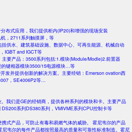
对于分布式应用，我们提供柜内(IP20)和增强的现场安装
电机，2711系列触摸屏，等
包括供水、建筑基础设施、数据中心、可再生能源、机械自动
T and IGCT等
品：3500系列包括:1.模块(Module/Modle)2.前置器
0/25 改进的键相器模块3500/15电源模块…等
并提供创新的解决方案。主要经销：Emerson ovation西
3007，SE4006P2等…
业。我们是GE的经销商，提供各种系列的模块和卡。主要产品
S420系列 DS200系列DS380系列，VMIVME系列CPU控制卡等
携式产品，可防止有毒和易燃气体的威胁。 霍尼韦尔的产品
霍尼韦尔的每件产品都按照最高的质量和可靠性标准制造。霍尼