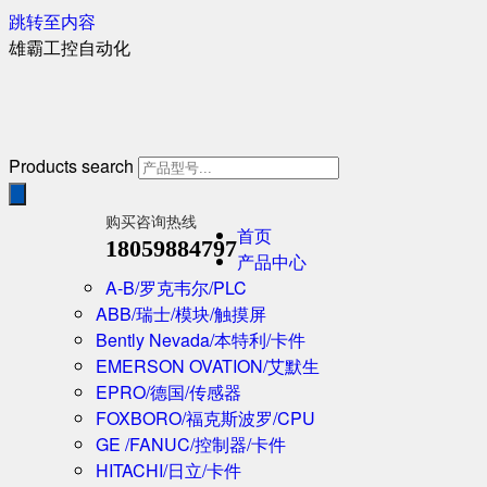
跳转至内容
雄霸工控自动化
Products search
购买咨询热线
首页
18059884797
产品中心
A-B/罗克韦尔/PLC
ABB/瑞士/模块/触摸屏
Bently Nevada/本特利/卡件
EMERSON OVATION/艾默生
EPRO/德国/传感器
FOXBORO/福克斯波罗/CPU
GE /FANUC/控制器/卡件
HITACHI/日立/卡件