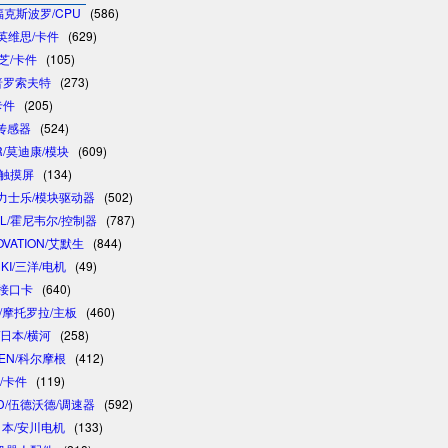
/福克斯波罗/CPU
(586)
/英维思/卡件
(629)
东芝/卡件
(105)
/普罗索夫特
(273)
卡件
(205)
/传感器
(524)
R/莫迪康/模块
(609)
/触摸屏
(134)
 /力士乐/模块驱动器
(502)
LL/霍尼韦尔/控制器
(787)
OVATION/艾默生
(844)
NKI/三洋/电机
(49)
制接口卡
(640)
A/摩托罗拉/主板
(460)
/日本/横河
(258)
GEN/科尔摩根
(412)
卓/卡件
(119)
D/伍德沃德/调速器
(592)
/日本/安川电机
(133)