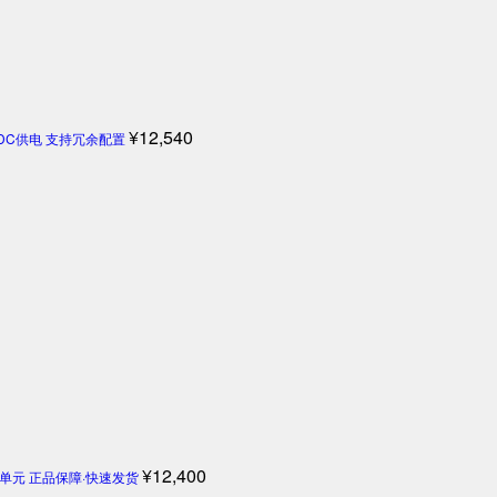
¥
12,540
4V DC供电 支持冗余配置
¥
12,400
机控制单元 正品保障·快速发货