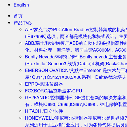
English
首页
产品中心
A-B/罗克韦尔/PLC
Allen-Bradley控制器集
(IP67/69K)选项，两者都是模块化和块式设计。主
ABB/瑞士/模块/触摸屏
ABB的自动化设备提供高
化、材料处理、海洋等。我司主营AC800M，AC80
Bently Nevada/本特利/卡件
Bently nevada
(Proximitor Sensor)3.线缆(Cable)4.机架(
EMERSON OVATION/艾默生
Emerson 是技术
屋1C311,1C312,1X00,5X00系列，Deltav德
EPRO/德国/传感器
FOXBORO/福克斯波罗/CPU
GE /FANUC/控制器/卡件
GE提供创新的解决方案
有：模块IC693,IC695,IC697,IC698…继电保护装置
HITACHI/日立/卡件
HONEYWELL/霍尼韦尔/控制器
霍尼韦尔是世界领
系列适用于工业和商业应用，可为各种气体提供灵