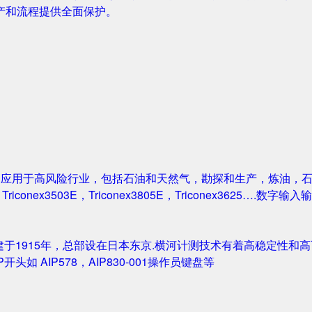
产和流程提供全面保护。
案被广泛应用于高风险行业，包括石油和天然气，勘探和生产，炼油
1，Triconex3503E，Triconex3805E，Triconex3625….数
创建于1915年，总部设在日本东京.横河计测技术有着高稳定性和高可
IP开头如 AIP578，AIP830-001操作员键盘等