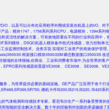
成的机架式I/O，以及可以分布在应用程序外围或安装在机器上的I/O。
要产品：模块1747，1756系列系列CPU，电源模块，1394系列
性能和灵活性的解决方案，可有效地部署在不同的行业和应用中，
0F系列模块，DSQC机器人模块备件枕式传感器，张力控制单元，IGB
主营业务:工业监测控制技术。业务宗旨:实现对工业资产的有效保护管理。主要产
Rack/Chassis)3500/20 框架接口模块3500/22M 瞬态数据接口350
与工程领域的全球领袖,在商业、工业和消费者市场中,为全世界的客户开发
尔塔夫，EPRO系列传感器前置器VE3008 、CE3008 、SE3008、VE
和服务，为世界提供必要的基础设施。GE产品广泛应用于各个行
,SR469,SR369,SR750, 燃机卡件IS200,IS215,IS220, I
先的气体检测和传感技术专家。霍尼韦尔生产一系列备受赞誉的便
活和智能的安全解决方案。数十年的经验和对创新的承诺确保了