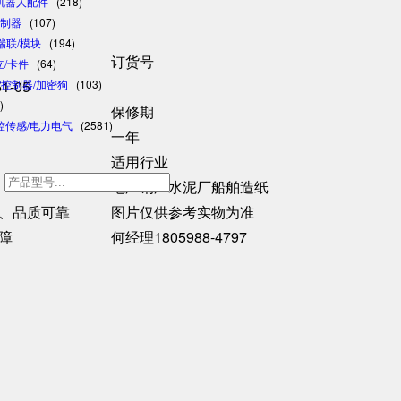
/机器人配件
(218)
控制器
(107)
/瑞联/模块
(194)
订货号
日立/卡件
(64)
51-05
格/控制器/加密狗
(103)
)
保修期
控传感/电力电气
(2581)
一年
适用行业
h
电厂钢厂水泥厂船舶造纸
、品质可靠
图片仅供参考实物为准
障
何经理1805988-4797