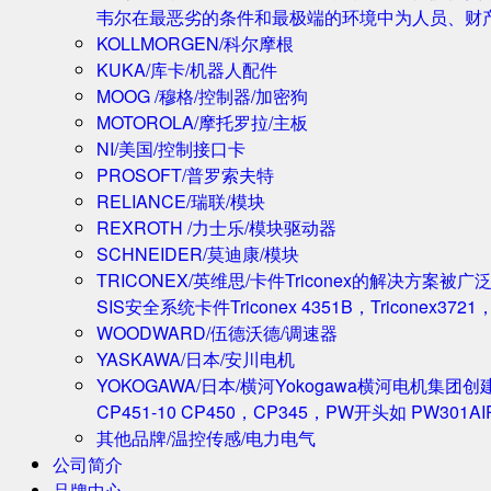
韦尔在最恶劣的条件和最极端的环境中为人员、财
KOLLMORGEN/科尔摩根
KUKA/库卡/机器人配件
MOOG /穆格/控制器/加密狗
MOTOROLA/摩托罗拉/主板
NI/美国/控制接口卡
PROSOFT/普罗索夫特
RELIANCE/瑞联/模块
REXROTH /力士乐/模块驱动器
SCHNEIDER/莫迪康/模块
TRICONEX/英维思/卡件
Triconex的解决方
SIS安全系统卡件Triconex 4351B，Triconex372
WOODWARD/伍德沃德/调速器
YASKAWA/日本/安川电机
YOKOGAWA/日本/横河
Yokogawa横河电机集团
CP451-10 CP450，CP345，PW开头如 PW301A
其他品牌/温控传感/电力电气
公司简介
品牌中心