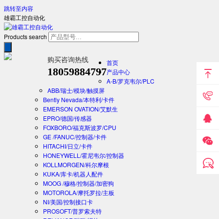
跳转至内容
雄霸工控自动化
Products search
购买咨询热线
首页
18059884797
产品中心
A-B/罗克韦尔/PLC
ABB/瑞士/模块/触摸屏
Bently Nevada/本特利/卡件
EMERSON OVATION/艾默生
EPRO/德国/传感器
FOXBORO/福克斯波罗/CPU
GE /FANUC/控制器/卡件
HITACHI/日立/卡件
HONEYWELL/霍尼韦尔/控制器
KOLLMORGEN/科尔摩根
KUKA/库卡/机器人配件
MOOG /穆格/控制器/加密狗
MOTOROLA/摩托罗拉/主板
NI/美国/控制接口卡
PROSOFT/普罗索夫特