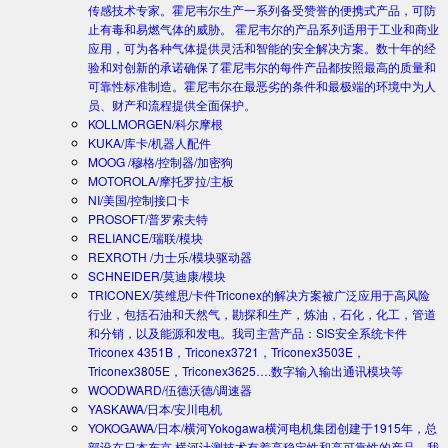
传感技术专家。霍尼韦尔生产一系列备受赞誉的便携式产品，可防
止有毒和易燃气体的威胁。 霍尼韦尔的产品系列适用于工业和商业
应用，可为各种气体提供灵活和智能的安全解决方案。数十年的经
验和对创新的承诺确保了霍尼韦尔的每件产品都按照最高的质量和
可靠性标准制造。霍尼韦尔在最恶劣的条件和最极端的环境中为人
员、财产和流程提供全面保护。
KOLLMORGEN/科尔摩根
KUKA/库卡/机器人配件
MOOG /穆格/控制器/加密狗
MOTOROLA/摩托罗拉/主板
NI/美国/控制接口卡
PROSOFT/普罗索夫特
RELIANCE/瑞联/模块
REXROTH /力士乐/模块驱动器
SCHNEIDER/莫迪康/模块
TRICONEX/英维思/卡件
Triconex的解决方案被广泛应用于高风险
行业，包括石油和天然气，勘探和生产，炼油，石化，化工，管道
和分销，以及能源和发电。我司主营产品：SIS安全系统卡件
Triconex 4351B，Triconex3721，Triconex3503E，
Triconex3805E，Triconex3625….数字输入输出通讯模块等
WOODWARD/伍德沃德/调速器
YASKAWA/日本/安川电机
YOKOGAWA/日本/横河
Yokogawa横河电机集团创建于1915年，总
部设在日本东京.横河计测技术有着高稳定性和高可靠性的产品。我