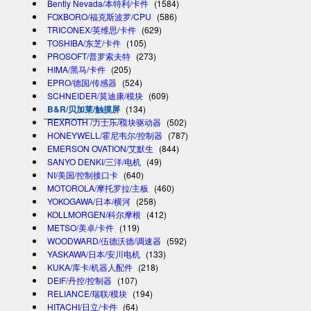
Bently Nevada/本特利/卡件
(1584)
FOXBORO/福克斯波罗/CPU
(586)
TRICONEX/英维思/卡件
(629)
TOSHIBA/东芝/卡件
(105)
PROSOFT/普罗索夫特
(273)
HIMA/黑马/卡件
(205)
EPRO/德国/传感器
(524)
SCHNEIDER/莫迪康/模块
(609)
B&R/贝加莱/触摸屏
(134)
REXROTH /力士乐/模块驱动器
(502)
HONEYWELL/霍尼韦尔/控制器
(787)
EMERSON OVATION/艾默生
(844)
SANYO DENKI/三洋/电机
(49)
NI/美国/控制接口卡
(640)
MOTOROLA/摩托罗拉/主板
(460)
YOKOGAWA/日本/横河
(258)
KOLLMORGEN/科尔摩根
(412)
METSO/美卓/卡件
(119)
WOODWARD/伍德沃德/调速器
(592)
YASKAWA/日本/安川电机
(133)
KUKA/库卡/机器人配件
(218)
DEIF/丹控/控制器
(107)
RELIANCE/瑞联/模块
(194)
HITACHI/日立/卡件
(64)