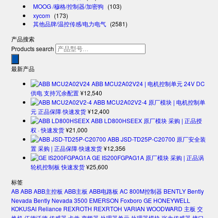
MOOG /穆格/控制器/加密狗
(103)
xycom
(173)
其他品牌/温控传感/电力电气
(2581)
产品搜索
Products search
最新产品
ABB MCU2A02V24 | 电机控制单元 24V DC
供电 支持冗余配置
¥
12,540
ABB MCU2A02V2-4 原厂模块 | 电机控制单
元 正品保障·快速发货
¥
12,400
ABB LD800HSEEX 原厂模块 采购 | 正品授
权 · 快速发货
¥
21,000
ABB JSD-TD25P-C20700 原厂安全装
置 采购 | 正品保障·快速发货
¥
12,356
GE IS200FGPAG1A 原厂模块 采购 | 正品涡
轮机控制板 快速发货
¥
25,600
标签
AB
ABB
ABB主控板
ABB主板
ABB电路板
AC 800M控制器
BENTLY
Bently
Nevada
Bently Nevada 3500
EMERSON
Foxboro
GE
HONEYWELL
KOKUSAI
Reliance
REXROTH
REXRTOH
VARIAN
WOODWARD
主板
交
换机
伍德沃德
传感器
卡件
变频器
处理器单元
处理器模块
张力传感器
接口