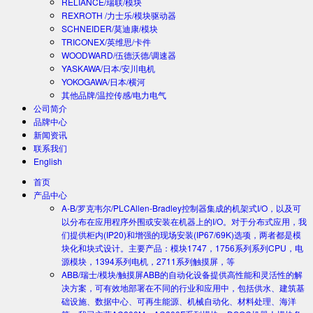
RELIANCE/瑞联/模块
REXROTH /力士乐/模块驱动器
SCHNEIDER/莫迪康/模块
TRICONEX/英维思/卡件
WOODWARD/伍德沃德/调速器
YASKAWA/日本/安川电机
YOKOGAWA/日本/横河
其他品牌/温控传感/电力电气
公司简介
品牌中心
新闻资讯
联系我们
English
首页
产品中心
A-B/罗克韦尔/PLC
Allen-Bradley控制器集成的机架式I/O，以及可
以分布在应用程序外围或安装在机器上的I/O。对于分布式应用，我
们提供柜内(IP20)和增强的现场安装(IP67/69K)选项，两者都是模
块化和块式设计。主要产品：模块1747，1756系列系列CPU，电
源模块，1394系列电机，2711系列触摸屏，等
ABB/瑞士/模块/触摸屏
ABB的自动化设备提供高性能和灵活性的解
决方案，可有效地部署在不同的行业和应用中，包括供水、建筑基
础设施、数据中心、可再生能源、机械自动化、材料处理、海洋