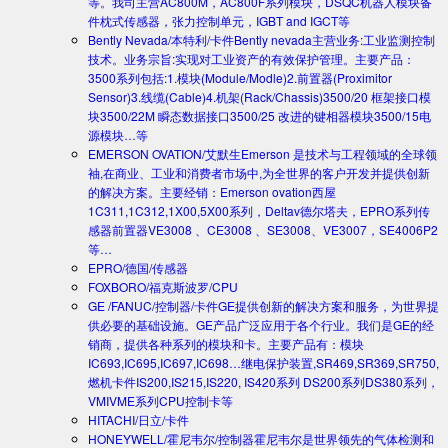
等。我司主营AC800M，AC800F系列模块，DSQC机器人模块备
件枕式传感器，张力控制单元，IGBT and IGCT等
Bently Nevada/本特利/卡件
Bently nevada主营业务:工业监测控制
技术。业务宗旨:实现对工业资产的有效保护管理。主要产品：
3500系列包括:1.模块(Module/Modle)2.前置器(Proximitor
Sensor)3.线缆(Cable)4.机架(Rack/Chassis)3500/20 框架接口模
块3500/22M 瞬态数据接口3500/25 改进的键相器模块3500/15电
源模块…等
EMERSON OVATION/艾默生
Emerson 是技术与工程领域的全球领
袖,在商业、工业和消费者市场中,为全世界的客户开发并提供创新
的解决方案。主要经销：Emerson ovation西屋
1C311,1C312,1X00,5X00系列，Deltav德尔塔夫，EPRO系列传
感器前置器VE3008 、CE3008 、SE3008、VE3007，SE4006P2
等…
EPRO/德国/传感器
FOXBORO/福克斯波罗/CPU
GE /FANUC/控制器/卡件
GE提供创新的解决方案和服务，为世界提
供必要的基础设施。GE产品广泛应用于各个行业。我们是GE的经
销商，提供各种系列的模块和卡。主要产品有：模块
IC693,IC695,IC697,IC698…继电保护装置,SR469,SR369,SR750,
燃机卡件IS200,IS215,IS220, IS420系列 DS200系列DS380系列，
VMIVME系列CPU控制卡等
HITACHI/日立/卡件
HONEYWELL/霍尼韦尔/控制器
霍尼韦尔是世界领先的气体检测和