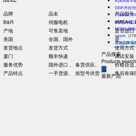
KUKA/库卡
DEIF/丹控/
品牌
品名
产品型号
RELIANCE
B&R
伺服电机
8MSA4L.
HITACHI/
MOOG /穆
产地
可售卖地
是否进口
xycom
(173
美国
全国、国外
是
其他品牌/温
发货地点
发货方式
使用方式
产品搜索
厦门
顺丰快递
调试安装
Products searc
服务优势
国外进口 、 备货供应、
价格合适
产品特点
一手货源、 按型号供货
售后有保
最新产品