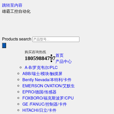
跳转至内容
雄霸工控自动化
Products search
购买咨询热线
首页
18059884797
产品中心
A-B/罗克韦尔/PLC
ABB/瑞士/模块/触摸屏
Bently Nevada/本特利/卡件
EMERSON OVATION/艾默生
EPRO/德国/传感器
FOXBORO/福克斯波罗/CPU
GE /FANUC/控制器/卡件
HITACHI/日立/卡件