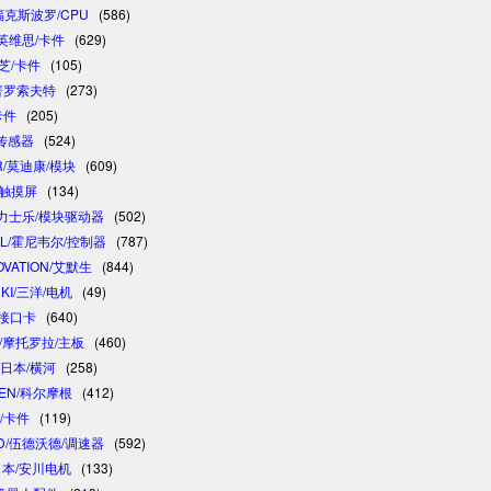
/福克斯波罗/CPU
(586)
/英维思/卡件
(629)
东芝/卡件
(105)
/普罗索夫特
(273)
卡件
(205)
/传感器
(524)
R/莫迪康/模块
(609)
/触摸屏
(134)
 /力士乐/模块驱动器
(502)
LL/霍尼韦尔/控制器
(787)
OVATION/艾默生
(844)
NKI/三洋/电机
(49)
制接口卡
(640)
A/摩托罗拉/主板
(460)
/日本/横河
(258)
GEN/科尔摩根
(412)
卓/卡件
(119)
D/伍德沃德/调速器
(592)
/日本/安川电机
(133)