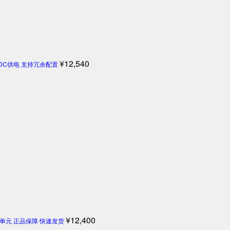
¥
12,540
4V DC供电 支持冗余配置
¥
12,400
机控制单元 正品保障·快速发货