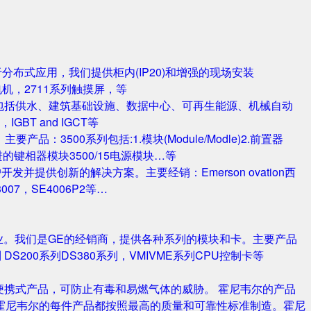
对于分布式应用，我们提供柜内(IP20)和增强的现场安装
电机，2711系列触摸屏，等
包括供水、建筑基础设施、数据中心、可再生能源、机械自动
T and IGCT等
品：3500系列包括:1.模块(Module/Modle)2.前置器
0/25 改进的键相器模块3500/15电源模块…等
并提供创新的解决方案。主要经销：Emerson ovation西
3007，SE4006P2等…
业。我们是GE的经销商，提供各种系列的模块和卡。主要产品
S420系列 DS200系列DS380系列，VMIVME系列CPU控制卡等
携式产品，可防止有毒和易燃气体的威胁。 霍尼韦尔的产品
霍尼韦尔的每件产品都按照最高的质量和可靠性标准制造。霍尼