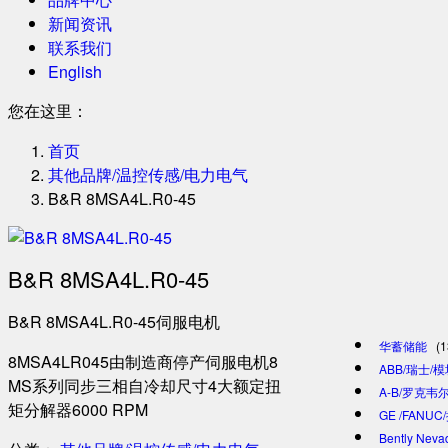
新闻资讯
联系我们
English
您在这里：
首页
其他品牌/温控传感/电力电气
B&R 8MSA4L.R0-45
B&R 8MSA4L.R0-45
B&R 8MSA4L.R0-45伺服电机
华蓄储能
(1
8MSA4LR045由制造商停产伺服电机8
ABB/瑞士/
MS系列同步三相自冷却尺寸4大额定扭
A-B/罗克韦尔
矩分解器6000 RPM
GE /FANU
Bently Ne