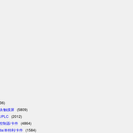
36)
模块/触摸屏
(5809)
/PLC
(2012)
C/控制器/卡件
(4864)
vada/本特利/卡件
(1584)