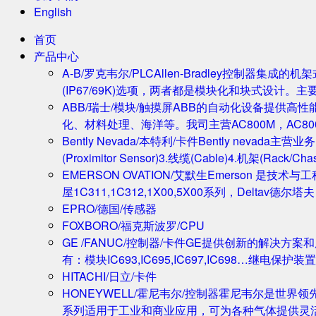
English
首页
产品中心
A-B/罗克韦尔/PLC
Allen-Bradley控制器集
(IP67/69K)选项，两者都是模块化和块式设计。主
ABB/瑞士/模块/触摸屏
ABB的自动化设备提供高
化、材料处理、海洋等。我司主营AC800M，AC80
Bently Nevada/本特利/卡件
Bently nevada
(Proximitor Sensor)3.线缆(Cable)4.机架(
EMERSON OVATION/艾默生
Emerson 是技术
屋1C311,1C312,1X00,5X00系列，Deltav德
EPRO/德国/传感器
FOXBORO/福克斯波罗/CPU
GE /FANUC/控制器/卡件
GE提供创新的解决方案
有：模块IC693,IC695,IC697,IC698…继电保护装置
HITACHI/日立/卡件
HONEYWELL/霍尼韦尔/控制器
霍尼韦尔是世界领
系列适用于工业和商业应用，可为各种气体提供灵