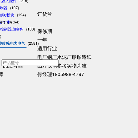
/机器人配件
(218)
控制器
(107)
订货号
/瑞联/模块
(194)
R0-45
日立/卡件
(64)
格/控制器/加密狗
(103)
保修期
)
一年
控传感/电力电气
(2581)
适用行业
电厂钢厂水泥厂船舶造纸
h
、品质可靠
图片仅供参考实物为准
障
何经理1805988-4797