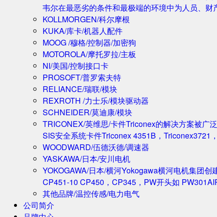
韦尔在最恶劣的条件和最极端的环境中为人员、财
KOLLMORGEN/科尔摩根
KUKA/库卡/机器人配件
MOOG /穆格/控制器/加密狗
MOTOROLA/摩托罗拉/主板
NI/美国/控制接口卡
PROSOFT/普罗索夫特
RELIANCE/瑞联/模块
REXROTH /力士乐/模块驱动器
SCHNEIDER/莫迪康/模块
TRICONEX/英维思/卡件
Triconex的解决方
SIS安全系统卡件Triconex 4351B，Triconex372
WOODWARD/伍德沃德/调速器
YASKAWA/日本/安川电机
YOKOGAWA/日本/横河
Yokogawa横河电机集团
CP451-10 CP450，CP345，PW开头如 PW301A
其他品牌/温控传感/电力电气
公司简介
品牌中心