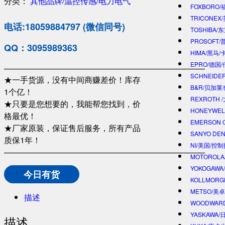
分类：
其他品牌/温控传感/电力电气
FOXBORO
TRICONEX
电话:18059884797 (微信同号)
TOSHIBA/
PROSOFT
QQ：3095989363
HIMA/黑马/
EPRO/德国
—————————————————————————
SCHNEIDE
★一手货源，没有中间商赚差价！库存
B&R/贝加莱
1个亿！
REXROTH
★只要是您想要的，我能帮您找到，价
HONEYWE
格最优！
EMERSON 
★厂家原装，保证售后服务，所有产品
SANYO DE
质保1年！
NI/美国/控
—————————————————————————
MOTOROL
YOKOGAWA
今日有货
KOLLMOR
METSO/美
描述
WOODWAR
YASKAWA
描述