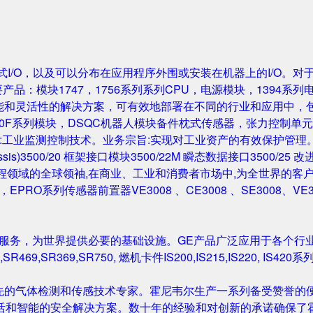
成的机架式I/O，以及可以分布在应用程序外围或安装在机器上的I/O。
要产品：模块1747，1756系列系列CPU，电源模块，1394系列
性能和灵活性的解决方案，可有效地部署在不同的行业和应用中，
0F系列模块，DSQC机器人模块备件枕式传感器，张力控制单元，IGB
主营业务:工业监测控制技术。业务宗旨:实现对工业资产的有效保护管理。主要产
Rack/Chassis)3500/20 框架接口模块3500/22M 瞬态数据接口350
与工程领域的全球领袖,在商业、工业和消费者市场中,为全世界的客户开发
尔塔夫，EPRO系列传感器前置器VE3008 、CE3008 、SE3008、VE
和服务，为世界提供必要的基础设施。GE产品广泛应用于各个行
,SR469,SR369,SR750, 燃机卡件IS200,IS215,IS220, I
先的气体检测和传感技术专家。霍尼韦尔生产一系列备受赞誉的便
活和智能的安全解决方案。数十年的经验和对创新的承诺确保了