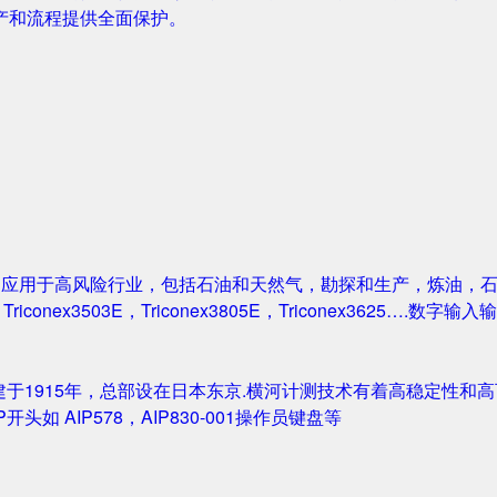
产和流程提供全面保护。
案被广泛应用于高风险行业，包括石油和天然气，勘探和生产，炼油
1，Triconex3503E，Triconex3805E，Triconex3625….数
创建于1915年，总部设在日本东京.横河计测技术有着高稳定性和高可
IP开头如 AIP578，AIP830-001操作员键盘等