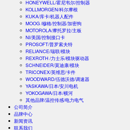
HONEYWELL/霍尼韦尔/控制器
KOLLMORGEN/科尔摩根
KUKA/库卡/机器人配件
MOOG /穆格/控制器/加密狗
MOTOROLA/摩托罗拉/主板
NI/美国/控制接口卡
PROSOFT/普罗索夫特
RELIANCE/瑞联/模块
REXROTH /力士乐/模块驱动器
SCHNEIDER/莫迪康/模块
TRICONEX/英维思/卡件
WOODWARD/伍德沃德/调速器
YASKAWA/日本/安川电机
YOKOGAWA/日本/横河
其他品牌/温控传感/电力电气
公司简介
品牌中心
新闻资讯
联系我们