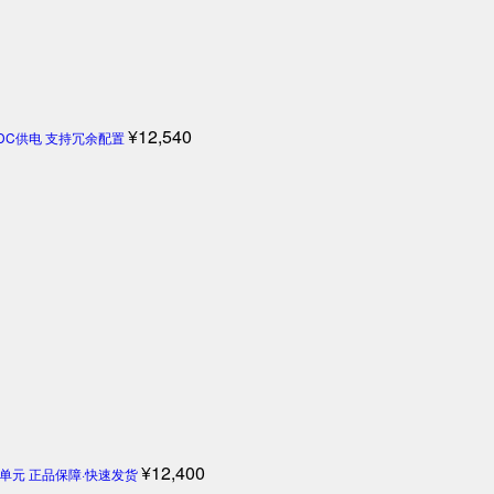
¥
12,540
4V DC供电 支持冗余配置
¥
12,400
机控制单元 正品保障·快速发货