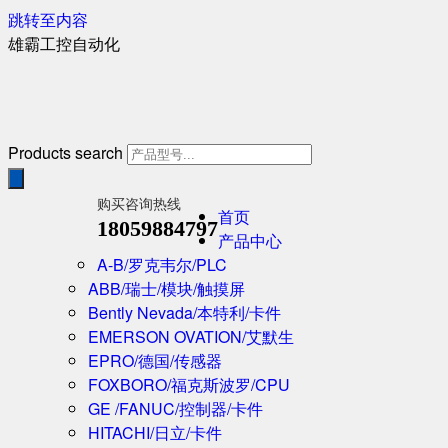
跳转至内容
雄霸工控自动化
Products search
购买咨询热线
首页
18059884797
产品中心
A-B/罗克韦尔/PLC
ABB/瑞士/模块/触摸屏
Bently Nevada/本特利/卡件
EMERSON OVATION/艾默生
EPRO/德国/传感器
FOXBORO/福克斯波罗/CPU
GE /FANUC/控制器/卡件
HITACHI/日立/卡件