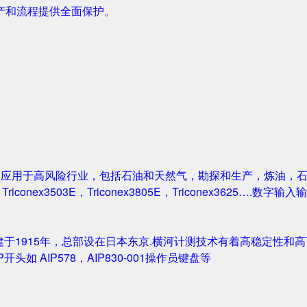
产和流程提供全面保护。
案被广泛应用于高风险行业，包括石油和天然气，勘探和生产，炼油
1，Triconex3503E，Triconex3805E，Triconex3625….数
创建于1915年，总部设在日本东京.横河计测技术有着高稳定性和高可
IP开头如 AIP578，AIP830-001操作员键盘等