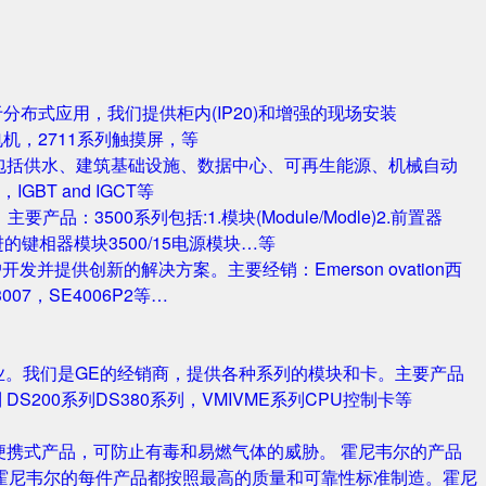
对于分布式应用，我们提供柜内(IP20)和增强的现场安装
电机，2711系列触摸屏，等
包括供水、建筑基础设施、数据中心、可再生能源、机械自动
T and IGCT等
品：3500系列包括:1.模块(Module/Modle)2.前置器
0/25 改进的键相器模块3500/15电源模块…等
并提供创新的解决方案。主要经销：Emerson ovation西
3007，SE4006P2等…
业。我们是GE的经销商，提供各种系列的模块和卡。主要产品
S420系列 DS200系列DS380系列，VMIVME系列CPU控制卡等
携式产品，可防止有毒和易燃气体的威胁。 霍尼韦尔的产品
霍尼韦尔的每件产品都按照最高的质量和可靠性标准制造。霍尼