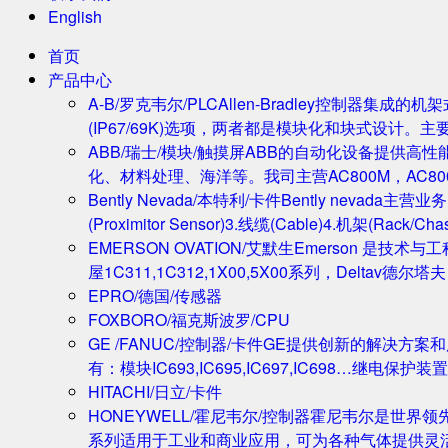
English
首页
产品中心
A-B/罗克韦尔/PLC
Allen-Bradley控制器集
(IP67/69K)选项，两者都是模块化和块式设计。主
ABB/瑞士/模块/触摸屏
ABB的自动化设备提供高
化、材料处理、海洋等。我司主营AC800M，AC80
Bently Nevada/本特利/卡件
Bently nevada
(Proximitor Sensor)3.线缆(Cable)4.机架(
EMERSON OVATION/艾默生
Emerson 是技术
屋1C311,1C312,1X00,5X00系列，Deltav德
EPRO/德国/传感器
FOXBORO/福克斯波罗/CPU
GE /FANUC/控制器/卡件
GE提供创新的解决方案
有：模块IC693,IC695,IC697,IC698…继电保护装置
HITACHI/日立/卡件
HONEYWELL/霍尼韦尔/控制器
霍尼韦尔是世界领
系列适用于工业和商业应用，可为各种气体提供灵