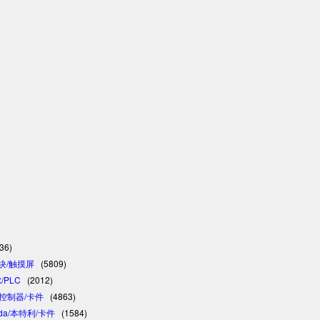
36)
模块/触摸屏
(5809)
/PLC
(2012)
C/控制器/卡件
(4863)
vada/本特利/卡件
(1584)