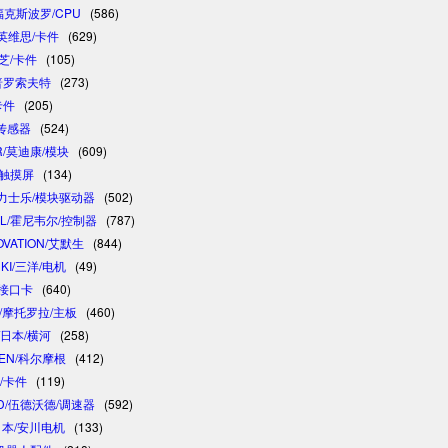
/福克斯波罗/CPU
(586)
/英维思/卡件
(629)
东芝/卡件
(105)
/普罗索夫特
(273)
卡件
(205)
/传感器
(524)
R/莫迪康/模块
(609)
/触摸屏
(134)
 /力士乐/模块驱动器
(502)
LL/霍尼韦尔/控制器
(787)
OVATION/艾默生
(844)
NKI/三洋/电机
(49)
制接口卡
(640)
A/摩托罗拉/主板
(460)
/日本/横河
(258)
GEN/科尔摩根
(412)
卓/卡件
(119)
D/伍德沃德/调速器
(592)
/日本/安川电机
(133)