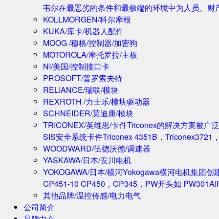
韦尔在最恶劣的条件和最极端的环境中为人员、财
KOLLMORGEN/科尔摩根
KUKA/库卡/机器人配件
MOOG /穆格/控制器/加密狗
MOTOROLA/摩托罗拉/主板
NI/美国/控制接口卡
PROSOFT/普罗索夫特
RELIANCE/瑞联/模块
REXROTH /力士乐/模块驱动器
SCHNEIDER/莫迪康/模块
TRICONEX/英维思/卡件
Triconex的解决方
SIS安全系统卡件Triconex 4351B，Triconex372
WOODWARD/伍德沃德/调速器
YASKAWA/日本/安川电机
YOKOGAWA/日本/横河
Yokogawa横河电机集团
CP451-10 CP450，CP345，PW开头如 PW301A
其他品牌/温控传感/电力电气
公司简介
品牌中心