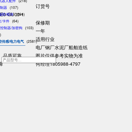
/机器人配件
(218)
订货号
控制器
(107)
E0-GU00-1
/瑞联/模块
(194)
日立/卡件
(64)
保修期
格/控制器/加密狗
(103)
一年
)
适用行业
控传感/电力电气
(2581)
电厂钢厂水泥厂船舶造纸
、品质可靠
图片仅供参考实物为准
h
障
何经理1805988-4797