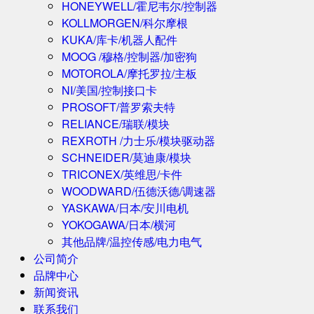
HONEYWELL/霍尼韦尔/控制器
KOLLMORGEN/科尔摩根
KUKA/库卡/机器人配件
MOOG /穆格/控制器/加密狗
MOTOROLA/摩托罗拉/主板
NI/美国/控制接口卡
PROSOFT/普罗索夫特
RELIANCE/瑞联/模块
REXROTH /力士乐/模块驱动器
SCHNEIDER/莫迪康/模块
TRICONEX/英维思/卡件
WOODWARD/伍德沃德/调速器
YASKAWA/日本/安川电机
YOKOGAWA/日本/横河
其他品牌/温控传感/电力电气
公司简介
品牌中心
新闻资讯
联系我们