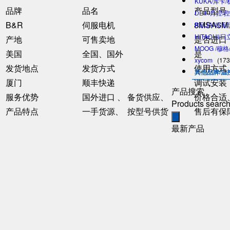
KUKA/库卡
品牌
品名
产品型号
DEIF/丹控/
B&R
伺服电机
8MSA5M.
RELIANCE
HITACHI/
产地
可售卖地
是否进口
MOOG /穆
美国
全国、国外
是
xycom
(173
发货地点
发货方式
使用方式
其他品牌/温
厦门
顺丰快递
调试安装
产品搜索
服务优势
国外进口 、 备货供应、
价格合适
Products searc
产品特点
一手货源、 按型号供货
售后有保
最新产品