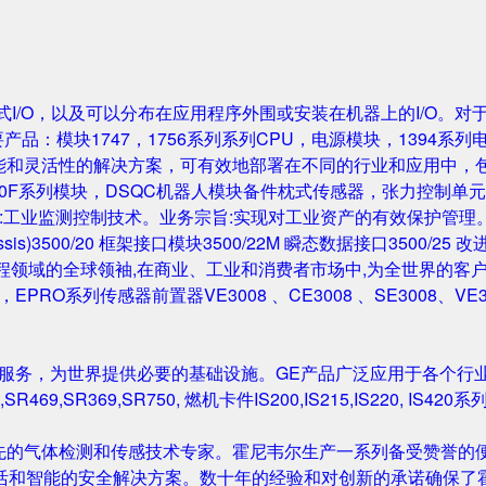
成的机架式I/O，以及可以分布在应用程序外围或安装在机器上的I/O。
要产品：模块1747，1756系列系列CPU，电源模块，1394系列
性能和灵活性的解决方案，可有效地部署在不同的行业和应用中，
0F系列模块，DSQC机器人模块备件枕式传感器，张力控制单元，IGB
主营业务:工业监测控制技术。业务宗旨:实现对工业资产的有效保护管理。主要产
Rack/Chassis)3500/20 框架接口模块3500/22M 瞬态数据接口350
与工程领域的全球领袖,在商业、工业和消费者市场中,为全世界的客户开发
尔塔夫，EPRO系列传感器前置器VE3008 、CE3008 、SE3008、VE
和服务，为世界提供必要的基础设施。GE产品广泛应用于各个行
,SR469,SR369,SR750, 燃机卡件IS200,IS215,IS220, I
先的气体检测和传感技术专家。霍尼韦尔生产一系列备受赞誉的便
活和智能的安全解决方案。数十年的经验和对创新的承诺确保了