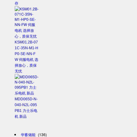
存
KSM01.2B-07
1C-35N-M1-H
P0-SE-NN-F
W 伺服电机 选
择放心，质保
无忧
MDD065D-N-
040-N2L-095
PB1 力士乐电
机 新品
华蓄储能
(136)