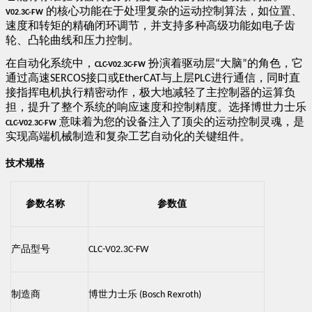
的核心功能在于处理复杂的运动控制算法，如位置、
​
V02.3C-FW​
速度和转矩的精确闭环调节，并支持多种高级功能如电子齿
轮、凸轮曲线和压力控制。
在自动化系统中，
扮演着驱动层
大脑
的角色，它
​
“
”
​CLC-V02.3C-FW​
通过高速
接口或
与上层
进行通信，同时直
SERCOS
EtherCAT
PLC
接指挥电机执行精密动作，极大地减轻了主控制器的运算负
担，提升了整个系统的响应速度和控制精度。选择博世力士乐
意味着为您的设备注入了顶尖的运动控制灵魂，是
​
​CLC-V02.3C-FW​
实现高端机械制造和复杂工艺自动化的关键组件。
​技术规格​
参数名称
参数值
产品型号
CLC-V02.3C-FW
制造商
博世力士乐
(Bosch Rexroth)