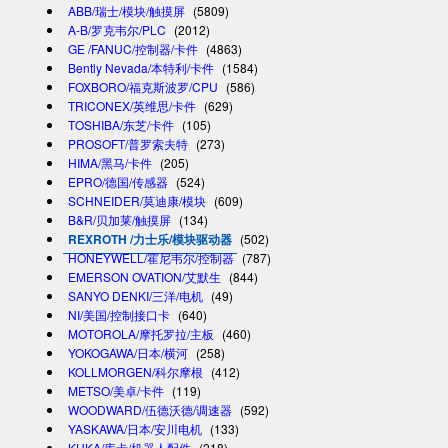
ABB/瑞士/模块/触摸屏
(5809)
A-B/罗克韦尔/PLC
(2012)
GE /FANUC/控制器/卡件
(4863)
Bently Nevada/本特利/卡件
(1584)
FOXBORO/福克斯波罗/CPU
(586)
TRICONEX/英维思/卡件
(629)
TOSHIBA/东芝/卡件
(105)
PROSOFT/普罗索夫特
(273)
HIMA/黑马/卡件
(205)
EPRO/德国/传感器
(524)
SCHNEIDER/莫迪康/模块
(609)
B&R/贝加莱/触摸屏
(134)
REXROTH /力士乐/模块驱动器
(502)
HONEYWELL/霍尼韦尔/控制器
(787)
EMERSON OVATION/艾默生
(844)
SANYO DENKI/三洋/电机
(49)
NI/美国/控制接口卡
(640)
MOTOROLA/摩托罗拉/主板
(460)
YOKOGAWA/日本/横河
(258)
KOLLMORGEN/科尔摩根
(412)
METSO/美卓/卡件
(119)
WOODWARD/伍德沃德/调速器
(592)
YASKAWA/日本/安川电机
(133)
KUKA/库卡/机器人配件
(218)