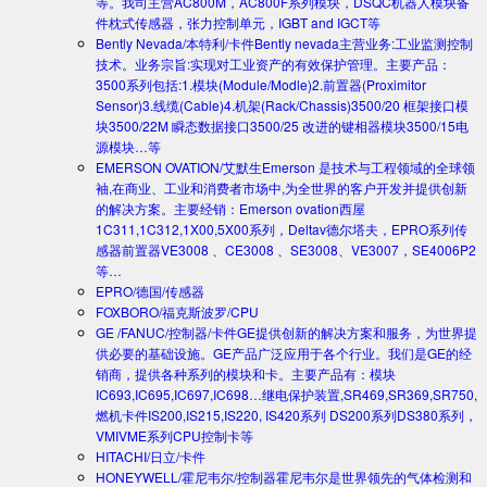
等。我司主营AC800M，AC800F系列模块，DSQC机器人模块备
件枕式传感器，张力控制单元，IGBT and IGCT等
Bently Nevada/本特利/卡件
Bently nevada主营业务:工业监测控制
技术。业务宗旨:实现对工业资产的有效保护管理。主要产品：
3500系列包括:1.模块(Module/Modle)2.前置器(Proximitor
Sensor)3.线缆(Cable)4.机架(Rack/Chassis)3500/20 框架接口模
块3500/22M 瞬态数据接口3500/25 改进的键相器模块3500/15电
源模块…等
EMERSON OVATION/艾默生
Emerson 是技术与工程领域的全球领
袖,在商业、工业和消费者市场中,为全世界的客户开发并提供创新
的解决方案。主要经销：Emerson ovation西屋
1C311,1C312,1X00,5X00系列，Deltav德尔塔夫，EPRO系列传
感器前置器VE3008 、CE3008 、SE3008、VE3007，SE4006P2
等…
EPRO/德国/传感器
FOXBORO/福克斯波罗/CPU
GE /FANUC/控制器/卡件
GE提供创新的解决方案和服务，为世界提
供必要的基础设施。GE产品广泛应用于各个行业。我们是GE的经
销商，提供各种系列的模块和卡。主要产品有：模块
IC693,IC695,IC697,IC698…继电保护装置,SR469,SR369,SR750,
燃机卡件IS200,IS215,IS220, IS420系列 DS200系列DS380系列，
VMIVME系列CPU控制卡等
HITACHI/日立/卡件
HONEYWELL/霍尼韦尔/控制器
霍尼韦尔是世界领先的气体检测和