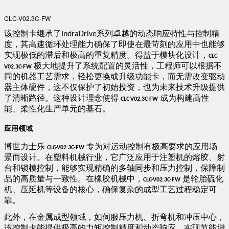
CLC-V02.3C-FW
该控制卡继承了
系列卓越的动态响应特性与控制精
IndraDrive
度，其高速循环处理能力确保了即使在最苛刻的应用中也能够
实现极低的滞后和极高的重复精度。得益于模块化设计，
​CLC-
极大地提升了系统配置的灵活性，工程师可以根据不
​
V02.3C-FW​
同的机器工艺需求，轻松更换或升级功能卡，而无需改变驱动
器主体硬件，这不仅保护了初始投资，也为未来技术升级提供
了清晰路径。这种设计理念使得
成为构建高性
​
​CLC-V02.3C-FW​
能、柔性化生产单元的基石。
​应用领域​
博世力士乐
专为对运动控制有极高要求的应用场
​
​CLC-V02.3C-FW​
景而设计。在塑料机械行业，它广泛应用于注塑机的熔胶、射
台和锁模控制，能够实现精确的多轴同步和压力控制，保障制
品的高质量与一致性。在橡胶机械中，
是轮胎硫化
​
​CLC-V02.3C-FW​
机、压延机等设备的核心，确保复杂的成型工艺过程稳定可
靠。
此外，在金属成型领域，如伺服压力机、折弯机和冲压中心，
该控制卡能提供极高的力矩控制精度和动态响应，实现节能增