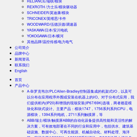
RELIANCE/瑞联/模块
REXROTH /力士乐/模块驱动器
SCHNEIDER/莫迪康/模块
TRICONEX/英维思/卡件
WOODWARD/伍德沃德/调速器
YASKAWA/日本/安川电机
YOKOGAWA/日本/横河
其他品牌/温控传感/电力电气
公司简介
品牌中心
新闻资讯
联系我们
English
首页
产品中心
A-B/罗克韦尔/PLC
Allen-Bradley控制器集成的机架式I/O，以及可
以分布在应用程序外围或安装在机器上的I/O。对于分布式应用，我
们提供柜内(IP20)和增强的现场安装(IP67/69K)选项，两者都是模
块化和块式设计。主要产品：模块1747，1756系列系列CPU，电
源模块，1394系列电机，2711系列触摸屏，等
ABB/瑞士/模块/触摸屏
ABB的自动化设备提供高性能和灵活性的解
决方案，可有效地部署在不同的行业和应用中，包括供水、建筑基
础设施、数据中心、可再生能源、机械自动化、材料处理、海洋