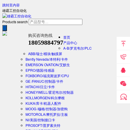
跳转至内容
雄霸工控自动化
Products search
购买咨询热线
首页
18059884797
产品中心
A-B/罗克韦尔/PLC
ABB/瑞士/模块/触摸屏
Bently Nevada/本特利/卡件
EMERSON OVATION/艾默生
EPRO/德国/传感器
FOXBORO/福克斯波罗/CPU
GE /FANUC/控制器/卡件
HITACHI/日立/卡件
HONEYWELL/霍尼韦尔/控制器
KOLLMORGEN/科尔摩根
KUKA/库卡/机器人配件
MOOG /穆格/控制器/加密狗
MOTOROLA/摩托罗拉/主板
NI/美国/控制接口卡
PROSOFT/普罗索夫特