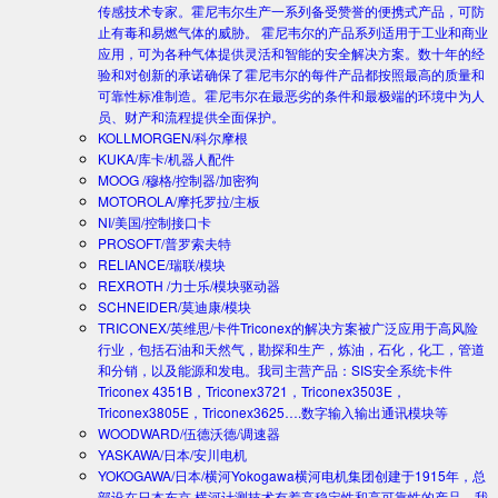
传感技术专家。霍尼韦尔生产一系列备受赞誉的便携式产品，可防
止有毒和易燃气体的威胁。 霍尼韦尔的产品系列适用于工业和商业
应用，可为各种气体提供灵活和智能的安全解决方案。数十年的经
验和对创新的承诺确保了霍尼韦尔的每件产品都按照最高的质量和
可靠性标准制造。霍尼韦尔在最恶劣的条件和最极端的环境中为人
员、财产和流程提供全面保护。
KOLLMORGEN/科尔摩根
KUKA/库卡/机器人配件
MOOG /穆格/控制器/加密狗
MOTOROLA/摩托罗拉/主板
NI/美国/控制接口卡
PROSOFT/普罗索夫特
RELIANCE/瑞联/模块
REXROTH /力士乐/模块驱动器
SCHNEIDER/莫迪康/模块
TRICONEX/英维思/卡件
Triconex的解决方案被广泛应用于高风险
行业，包括石油和天然气，勘探和生产，炼油，石化，化工，管道
和分销，以及能源和发电。我司主营产品：SIS安全系统卡件
Triconex 4351B，Triconex3721，Triconex3503E，
Triconex3805E，Triconex3625….数字输入输出通讯模块等
WOODWARD/伍德沃德/调速器
YASKAWA/日本/安川电机
YOKOGAWA/日本/横河
Yokogawa横河电机集团创建于1915年，总
部设在日本东京.横河计测技术有着高稳定性和高可靠性的产品。我