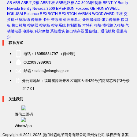
AB
ABB
ABB主控板
ABB主板
ABB电路板
AC 800M控制器
BENTLY
Bently
Nevada
Bently Nevada 3500
EMERSON
Foxboro
GE
HONEYWELL
KOKUSAI
Reliance
REXROTH
REXRTOH
VARIAN
WOODWARD
主板
交
换机
伍德沃德
传感器
卡件
变频器
处理器单元
处理器模块
张力传感器
接口
板
接口模块
控制器
控制板
控制系统
控制面板
本特利
模块
模拟输入模块
气
动继电器
电路板
科尔摩根
系统模块
输出锁存器
通信接口
通信模块
霍尼韦
尔
联系方式
电话：18059884797 （何经理）
QQ:3095989363
邮箱：sales@xiongbagk.cn
分公司地址：福建省漳州开发区南滨大道429号招商局芯云谷3号楼
217-01
关注我们
微信二维码
WhatsApp
Copyright © 2021-2025 厦门雄霸电子商务有限公司漳州分公司 版权所有 备案