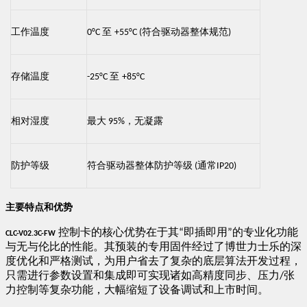
工作温度
至
符合驱动器整体规范
0°C
+55°C (
)
存储温度
至
-25°C
+85°C
相对湿度
最大
，无凝露
95%
防护等级
符合驱动器整体防护等级
通常
(
IP20)
​主要特点和优势​
控制卡的核心优势在于其
即插即用
的专业化功能
​
“
”
​CLC-V02.3C-FW​
与无与伦比的性能。其预装的专用固件经过了博世力士乐的深
度优化和严格测试，为用户省去了复杂的底层算法开发过程，
只需进行参数设置和集成即可实现诸如高精度同步、压力
张
/
力控制等复杂功能，大幅缩短了设备调试和上市时间。