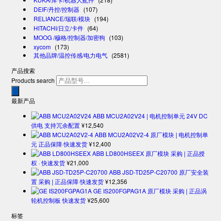
DEIF/丹控/控制器
(107)
RELIANCE/瑞联/模块
(194)
HITACHI/日立/卡件
(64)
MOOG /穆格/控制器/加密狗
(103)
xycom
(173)
其他品牌/温控传感/电力电气
(2581)
产品搜索
Products search
最新产品
ABB MCU2A02V24 | 电机控制单元 24V DC
供电 支持冗余配置
¥
12,540
ABB MCU2A02V2-4 原厂模块 | 电机控制单
元 正品保障·快速发货
¥
12,400
ABB LD800HSEEX 原厂模块 采购 | 正品授
权 · 快速发货
¥
21,000
ABB JSD-TD25P-C20700 原厂安全装
置 采购 | 正品保障·快速发货
¥
12,356
GE IS200FGPAG1A 原厂模块 采购 | 正品涡
轮机控制板 快速发货
¥
25,600
标签