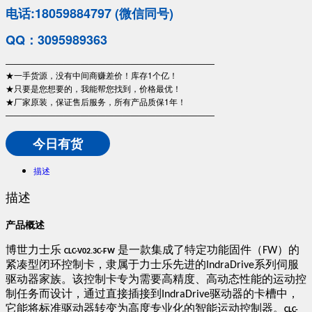
电话:18059884797 (微信同号)
QQ：3095989363
—————————————————————————
★一手货源，没有中间商赚差价！库存1个亿！
★只要是您想要的，我能帮您找到，价格最优！
★厂家原装，保证售后服务，所有产品质保1年！
—————————————————————————
今日有货
描述
描述
产品概述​
博世力士乐
是一款集成了特定功能固件（
）的
​
FW
​CLC-V02.3C-FW​
紧凑型闭环控制卡，隶属于力士乐先进的
系列伺服
IndraDrive
驱动器家族。该控制卡专为需要高精度、高动态性能的运动控
制任务而设计，通过直接插接到
驱动器的卡槽中，
IndraDrive
它能将标准驱动器转变为高度专业化的智能运动控制器。
​CLC-