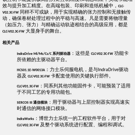
效与提升加工精度。在高端包装、印刷和造纸机械中，
​CLC-
同样不可或缺，用于实现精确的张力控制和无接触传
​
V02.3C-FW​
动，确保卷材处理过程中的平稳与高速。凡是需要将物理量
（如压力、张力）与精确运动轨迹相结合的高级应用，都是
大显身手的舞台。
​
CLC-V02.3C-FW​
​相关产品​
：这些是
功能卡
​
系列驱动器
​IndraDrive Mi/Mc/Cs/C
​CLC-V02.3C-FW​
所依赖的主驱动器平台。
：力士乐伺服电机，是与
驱动
IndraDrive
​HCS01.1E-W0013A​
器及
卡配套使用的关键执行部件。
​
​CLC-V02.3C-FW​
：同系列其他功能固件卡，可能预装了适用
​CLC-V01.3C-FW​
于不同工艺的专用功能包。
：用于驱动器与上层控制器实现高速实
通信模块
​SERCOS III
时通信的网络接口模块。
：博世力士乐统一的工程软件平台，用于对
​IndraWorks​
及整个驱动系统进行配置、编程和调试。
​
CLC-V02.3C-FW​