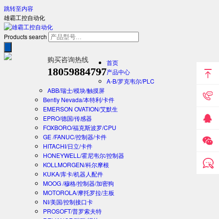
跳转至内容
雄霸工控自动化
Products search
购买咨询热线
首页
18059884797
产品中心
A-B/罗克韦尔/PLC
ABB/瑞士/模块/触摸屏
Bently Nevada/本特利/卡件
EMERSON OVATION/艾默生
EPRO/德国/传感器
FOXBORO/福克斯波罗/CPU
GE /FANUC/控制器/卡件
HITACHI/日立/卡件
HONEYWELL/霍尼韦尔/控制器
KOLLMORGEN/科尔摩根
KUKA/库卡/机器人配件
MOOG /穆格/控制器/加密狗
MOTOROLA/摩托罗拉/主板
NI/美国/控制接口卡
PROSOFT/普罗索夫特