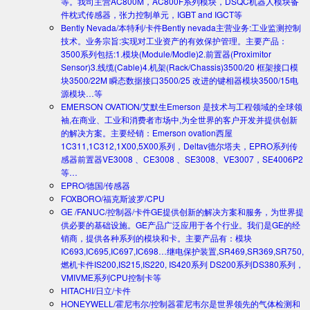
等。我司主营AC800M，AC800F系列模块，DSQC机器人模块备
件枕式传感器，张力控制单元，IGBT and IGCT等
Bently Nevada/本特利/卡件
Bently nevada主营业务:工业监测控制
技术。业务宗旨:实现对工业资产的有效保护管理。主要产品：
3500系列包括:1.模块(Module/Modle)2.前置器(Proximitor
Sensor)3.线缆(Cable)4.机架(Rack/Chassis)3500/20 框架接口模
块3500/22M 瞬态数据接口3500/25 改进的键相器模块3500/15电
源模块…等
EMERSON OVATION/艾默生
Emerson 是技术与工程领域的全球领
袖,在商业、工业和消费者市场中,为全世界的客户开发并提供创新
的解决方案。主要经销：Emerson ovation西屋
1C311,1C312,1X00,5X00系列，Deltav德尔塔夫，EPRO系列传
感器前置器VE3008 、CE3008 、SE3008、VE3007，SE4006P2
等…
EPRO/德国/传感器
FOXBORO/福克斯波罗/CPU
GE /FANUC/控制器/卡件
GE提供创新的解决方案和服务，为世界提
供必要的基础设施。GE产品广泛应用于各个行业。我们是GE的经
销商，提供各种系列的模块和卡。主要产品有：模块
IC693,IC695,IC697,IC698…继电保护装置,SR469,SR369,SR750,
燃机卡件IS200,IS215,IS220, IS420系列 DS200系列DS380系列，
VMIVME系列CPU控制卡等
HITACHI/日立/卡件
HONEYWELL/霍尼韦尔/控制器
霍尼韦尔是世界领先的气体检测和