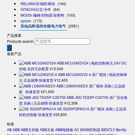
RELIANCE/瑞联/模块
(194)
HITACHI/日立/卡件
(64)
MOOG /穆格/控制器/加密狗
(103)
xycom
(173)
其他品牌/温控传感/电力电气
(2581)
产品搜索
Products search
最新产品
ABB MCU2A02V24 | 电机控制单元 24V DC
供电 支持冗余配置
¥
12,540
ABB MCU2A02V2-4 原厂模块 | 电机控制单
元 正品保障·快速发货
¥
12,400
ABB LD800HSEEX 原厂模块 采购 | 正品授
权 · 快速发货
¥
21,000
ABB JSD-TD25P-C20700 原厂安全装
置 采购 | 正品保障·快速发货
¥
12,356
GE IS200FGPAG1A 原厂模块 采购 | 正品涡
轮机控制板 快速发货
¥
25,600
标签
AB
ABB
ABB主控板
ABB主板
ABB电路板
AC 800M控制器
BENTLY
Bently