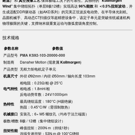
耐温）​
​ 和 ​
​真空浸漆工艺​
​ 保障极端工况下的可靠性。其独特的 ​
​”Kollmorgen
Wind”​
​ 集中绕组拓扑（单层8极12槽）实现高达 ​
​96%能效​
​ 和 ​
​＜0.5%扭矩波动​
​，并
生成适配DDR驱动器（如AKD系列）的完美正弦波反电动势。在半导体光刻机、
晶圆机械手、高动态CT扫描仪等超精密设备中，该定子单元是突破传统减速机构
物理极限的关键，支撑纳米级重复运动与微弧度级角度控制。
技术规格
参数名称
参数值
产品型号
​PMA KS92-103-20000-000​
制造商
Danaher Motion (现隶属 ​
​Kollmorgen​
​)
产品类型
无框力矩电机定子单元
​机座尺寸​
外径 Ø92mm / 内径 Ø50mm / 轴向长度 103mm
相电阻：0.23Ω/相 @ 25°C
​电气特性​
相电感：1.8mH/相
反电动势常数：24V/1000rpm
最高绕组温度：180°C (H级绝缘)
​热特性​
热阻：0.45°C/W（需强制散热）
​机械接口​
安装孔：6× M5 螺纹孔（均布于法兰端面）
极数/槽数
8极 / 12槽（集中绕组设计）
峰值扭矩：200N·m（持续1秒）
​扭矩性能​
连续失速扭矩：53N·m @ 100°C绕组