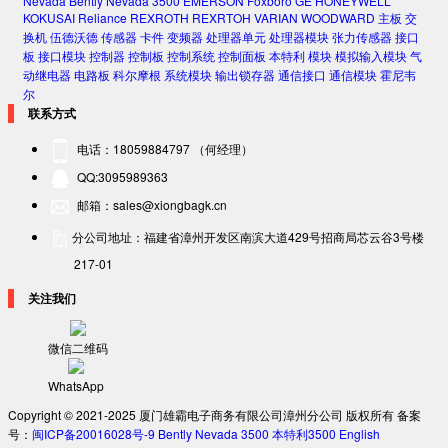
Nevada
Bently Nevada 3500
EMERSON
Foxboro
GE
HONEYWELL
KOKUSAI
Reliance
REXROTH
REXRTOH
VARIAN
WOODWARD
主板
交
换机
伍德沃德
传感器
卡件
变频器
处理器单元
处理器模块
张力传感器
接口
板
接口模块
控制器
控制板
控制系统
控制面板
本特利
模块
模拟输入模块
气
动继电器
电路板
科尔摩根
系统模块
输出锁存器
通信接口
通信模块
霍尼韦
尔
联系方式
电话：18059884797 （何经理）
QQ:3095989363
邮箱：sales@xiongbagk.cn
分公司地址：福建省漳州开发区南滨大道429号招商局芯云谷3号楼
217-01
关注我们
微信二维码
WhatsApp
Copyright © 2021-2025 厦门雄霸电子商务有限公司漳州分公司 版权所有 备案
号：
闽ICP备20016028号-9
Bently Nevada 3500
本特利3500
English