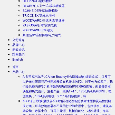
RELIANCE/瑞联/模块
REXROTH /力士乐/模块驱动器
SCHNEIDER/莫迪康/模块
TRICONEX/英维思/卡件
WOODWARD/伍德沃德/调速器
YASKAWA/日本/安川电机
YOKOGAWA/日本/横河
其他品牌/温控传感/电力电气
公司简介
品牌中心
新闻资讯
联系我们
English
首页
产品中心
A-B/罗克韦尔/PLC
Allen-Bradley控制器集成的机架式I/O，以及可
以分布在应用程序外围或安装在机器上的I/O。对于分布式应用，我
们提供柜内(IP20)和增强的现场安装(IP67/69K)选项，两者都是模
块化和块式设计。主要产品：模块1747，1756系列系列CPU，电
源模块，1394系列电机，2711系列触摸屏，等
ABB/瑞士/模块/触摸屏
ABB的自动化设备提供高性能和灵活性的解
决方案，可有效地部署在不同的行业和应用中，包括供水、建筑基
础设施、数据中心、可再生能源、机械自动化、材料处理、海洋