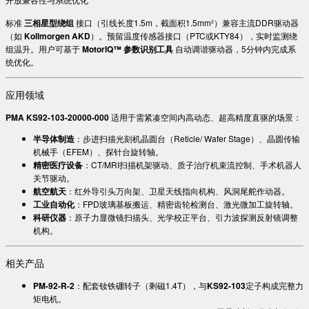
标准 ​
​三相星型绕组​
​ 接口（引线长度1.5m，截面积1.5mm²）兼容主流DDR驱动器
（如 ​
​Kollmorgen AKD​
​）。预留温度传感器接口（PTC或KTY84），实时监测绕
组温升。用户可基于 ​
​MotorIQ™ 参数识别工具​
​ 自动调谐驱动器，5分钟内完成系
统优化。
应用领域
​PMA KS92-103-20000-000​
​ 适用于需紧凑空间内高动态、超高精度直驱的场景：
​半导体制造​
​：步进扫描光刻机晶圆台（Reticle/ Wafer Stage）、晶圆传输
机械手（EFEM）、探针台旋转轴。
​精密医疗设备​
​：CT/MRI扫描机架驱动、质子治疗机束流控制、手术机器人
关节驱动。
​航空航天​
​：红外导引头万向架、卫星天线指向机构、风洞尾舵作动器。
​工业自动化​
​：FPD玻璃基板搬运、精密齿轮检测台、激光微加工旋转轴。
​科研仪器​
​：原子力显微镜扫描头、光学校正平台、引力波探测反射镜调整
机构。
相关产品
​PM-92-R-2​
​：配套钕铁硼转子（剩磁1.4T），与​
​KS92-103​
​定子构成完整力
矩电机。