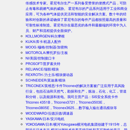
传感技术专家。霍尼韦尔生产一系列备受赞誉的便携式产品，可防
止有毒和易燃气体的威胁。 霍尼韦尔的产品系列适用于工业和商业
应用，可为各种气体提供灵活和智能的安全解决方案。数十年的经
验和对创新的承诺确保了霍尼韦尔的每件产品都按照最高的质量和
可靠性标准制造。霍尼韦尔在最恶劣的条件和最极端的环境中为人
员、财产和流程提供全面保护。
KOLLMORGEN/科尔摩根
KUKA/库卡/机器人配件
MOOG /穆格/控制器/加密狗
MOTOROLA/摩托罗拉/主板
NI/美国/控制接口卡
PROSOFT/普罗索夫特
RELIANCE/瑞联/模块
REXROTH /力士乐/模块驱动器
SCHNEIDER/莫迪康/模块
TRICONEX/英维思/卡件
Triconex的解决方案被广泛应用于高风险
行业，包括石油和天然气，勘探和生产，炼油，石化，化工，管道
和分销，以及能源和发电。我司主营产品：SIS安全系统卡件
Triconex 4351B，Triconex3721，Triconex3503E，
Triconex3805E，Triconex3625….数字输入输出通讯模块等
WOODWARD/伍德沃德/调速器
YASKAWA/日本/安川电机
YOKOGAWA/日本/横河
Yokogawa横河电机集团创建于1915年，总
部设在日本东京.横河计测技术有着高稳定性和高可靠性的产品。我