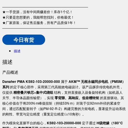
—————————————————————————
★一手货源，没有中间商赚差价！库存1个亿！
★只要是您想要的，我能帮您找到，价格最优！
★厂家原装，保证售后服务，所有产品质保1年！
—————————————————————————
今日有货
描述
描述
产品概述
​Danaher PMA KS92-103-20000-000​
​ 属于 ​
​AKM™ 无框永磁同步电机（PMSM）
系列​
​ 的定子核心部件，采用第三代高能效电磁设计。该产品摒弃传统电机外壳，
仅提供 ​
​精密叠片铁芯+集中式绕组​
​ 结构，支持直接嵌入设备旋转机构（如机器人
关节、半导体晶圆传输臂），实现 ​
​零背隙、高响应、低齿槽转矩​
​ 的直接驱动。其
核心价值在于将200N·m峰值扭矩（持续53N·m）封装于仅92mm外径的紧凑空
间，通过匹配配套转子（如PM-92-R-2）构建完整的力矩电机，显著提升运动系统
的刚性、带宽与定位精度（重复定位精度≤±10角秒）。
作为模块化直驱平台的核心，​
​KS92-103-20000-000​
​ 定子通过 ​
​H级绝缘（180°C