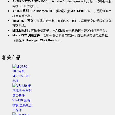
​AKM2E-92C-ANCNR-00​
​：Danaher/Kollmorgen 同尺寸新一代有框伺服
电机（IP67防护）。
​AKD-N系列​
​：Kollmorgen DDR驱动器（如​
​AKD-P00306​
​），适配92mm
机座直驱电机。
​TBM（S）系列​
​：超薄力矩电机（轴向≤20mm），适用于空间受限的微型
直驱系统。
​MCLM系列​
​：直线电机定子，与​
​AKM​
​旋转电机协同构建XYθ精密平台。
​MotorIQ™ 调谐套件​
​：含编码器仿真器与软件，自动识别电机电磁参数
（需配 ​
​Kollmorgen WorkBench​
​）。
相关产品
M-2330-109
电机
VB-430 振动
模块 全系列进
口备件