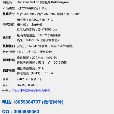
制造商
Danaher Motion (现隶属 ​
​Kollmorgen​
​)
产品类型
无框力矩电机定子单元
​机座尺寸​
外径 Ø92mm / 内径 Ø50mm / 轴向长度 103mm
相电阻：0.23Ω/相 @ 25°C
​电气特性​
相电感：1.8mH/相
反电动势常数：24V/1000rpm
最高绕组温度：180°C (H级绝缘)
​热特性​
热阻：0.45°C/W（需强制散热）
​机械接口​
安装孔：6× M5 螺纹孔（均布于法兰端面）
极数/槽数
8极 / 12槽（集中绕组设计）
峰值扭矩：200N·m（持续1秒）
​扭矩性能​
连续失速扭矩：53N·m @ 100°C绕组
相位峰值电流：31A
​额定电流​
持续电流（RMS）：10.5A
重量
2.4kg（不含转子）
认证
RoHS, REACH
分类：
其他品牌/温控传感/电力电气
电话:18059884797 (微信同号)
QQ：3095989363