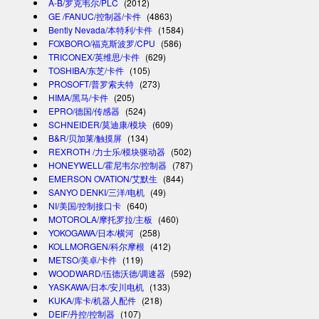
A-B/罗克韦尔/PLC
(2012)
GE /FANUC/控制器/卡件
(4863)
Bently Nevada/本特利/卡件
(1584)
FOXBORO/福克斯波罗/CPU
(586)
TRICONEX/英维思/卡件
(629)
TOSHIBA/东芝/卡件
(105)
PROSOFT/普罗索夫特
(273)
HIMA/黑马/卡件
(205)
EPRO/德国/传感器
(524)
SCHNEIDER/莫迪康/模块
(609)
B&R/贝加莱/触摸屏
(134)
REXROTH /力士乐/模块驱动器
(502)
HONEYWELL/霍尼韦尔/控制器
(787)
EMERSON OVATION/艾默生
(844)
SANYO DENKI/三洋/电机
(49)
NI/美国/控制接口卡
(640)
MOTOROLA/摩托罗拉/主板
(460)
YOKOGAWA/日本/横河
(258)
KOLLMORGEN/科尔摩根
(412)
METSO/美卓/卡件
(119)
WOODWARD/伍德沃德/调速器
(592)
YASKAWA/日本/安川电机
(133)
KUKA/库卡/机器人配件
(218)
DEIF/丹控/控制器
(107)