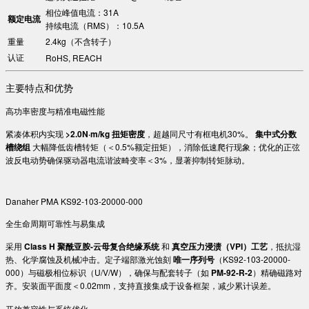
相位峰值电流：31A
​额定电流​
持续电流（RMS）：10.5A
重量
2.4kg（不含转子）
认证
RoHS, REACH
主要特点和优势
高功率密度与精准电磁性能
紧凑体积内实现 ​
​>2.0N·m/kg 扭矩密度​
​，超越同尺寸有框电机30%。 ​
​集中式分数
槽绕组​
​ 大幅降低齿槽转矩（＜0.5%额定扭矩），消除低速爬行现象；优化的正弦
波反电动势确保驱动器电流谐波畸变率＜3%，显著抑制转矩脉动。
Danaher PMA KS92-103-20000-000
全生命周期可靠性与易集成
采用 ​
​Class H 聚酰亚胺-云母复合绝缘系统​
​ 和 ​
​真空压力浸渍（VPI）工艺​
​，抵抗湿
热、化学腐蚀及机械冲击。定子端部激光蚀刻 ​
​唯一序列号​
​（KS92-103-20000-
000）与磁极相位标识（U/V/W），确保与配套转子（如 ​
​PM-92-R-2​
​）精确磁路对
齐。安装面平面度＜0.02mm，支持直接集成于设备框架，减少累计误差。
开放兼容性与系统优化