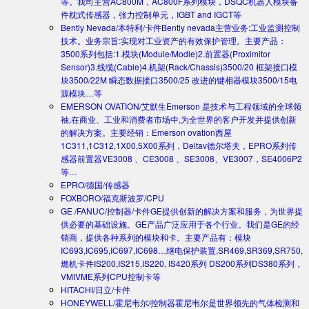
等。我司主营AC800M，AC800F系列模块，DSQC机器人模块备
件枕式传感器，张力控制单元，IGBT and IGCT等
Bently Nevada/本特利/卡件
Bently nevada主营业务:工业监测控制
技术。业务宗旨:实现对工业资产的有效保护管理。主要产品：
3500系列包括:1.模块(Module/Modle)2.前置器(Proximitor
Sensor)3.线缆(Cable)4.机架(Rack/Chassis)3500/20 框架接口模
块3500/22M 瞬态数据接口3500/25 改进的键相器模块3500/15电
源模块…等
EMERSON OVATION/艾默生
Emerson 是技术与工程领域的全球领
袖,在商业、工业和消费者市场中,为全世界的客户开发并提供创新
的解决方案。主要经销：Emerson ovation西屋
1C311,1C312,1X00,5X00系列，Deltav德尔塔夫，EPRO系列传
感器前置器VE3008 、CE3008 、SE3008、VE3007，SE4006P2
等…
EPRO/德国/传感器
FOXBORO/福克斯波罗/CPU
GE /FANUC/控制器/卡件
GE提供创新的解决方案和服务，为世界提
供必要的基础设施。GE产品广泛应用于各个行业。我们是GE的经
销商，提供各种系列的模块和卡。主要产品有：模块
IC693,IC695,IC697,IC698…继电保护装置,SR469,SR369,SR750,
燃机卡件IS200,IS215,IS220, IS420系列 DS200系列DS380系列，
VMIVME系列CPU控制卡等
HITACHI/日立/卡件
HONEYWELL/霍尼韦尔/控制器
霍尼韦尔是世界领先的气体检测和