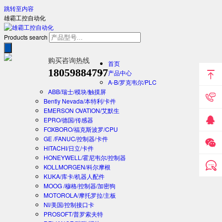
跳转至内容
雄霸工控自动化
Products search
购买咨询热线
首页
18059884797
产品中心
A-B/罗克韦尔/PLC
ABB/瑞士/模块/触摸屏
Bently Nevada/本特利/卡件
EMERSON OVATION/艾默生
EPRO/德国/传感器
FOXBORO/福克斯波罗/CPU
GE /FANUC/控制器/卡件
HITACHI/日立/卡件
HONEYWELL/霍尼韦尔/控制器
KOLLMORGEN/科尔摩根
KUKA/库卡/机器人配件
MOOG /穆格/控制器/加密狗
MOTOROLA/摩托罗拉/主板
NI/美国/控制接口卡
PROSOFT/普罗索夫特