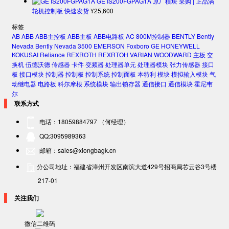
GE IS200FGPAG1A 原厂模块 采购 | 正品涡
轮机控制板 快速发货
¥
25,600
标签
AB
ABB
ABB主控板
ABB主板
ABB电路板
AC 800M控制器
BENTLY
Bently
Nevada
Bently Nevada 3500
EMERSON
Foxboro
GE
HONEYWELL
KOKUSAI
Reliance
REXROTH
REXRTOH
VARIAN
WOODWARD
主板
交
换机
伍德沃德
传感器
卡件
变频器
处理器单元
处理器模块
张力传感器
接口
板
接口模块
控制器
控制板
控制系统
控制面板
本特利
模块
模拟输入模块
气
动继电器
电路板
科尔摩根
系统模块
输出锁存器
通信接口
通信模块
霍尼韦
尔
联系方式
电话：18059884797 （何经理）
QQ:3095989363
邮箱：sales@xiongbagk.cn
分公司地址：福建省漳州开发区南滨大道429号招商局芯云谷3号楼
217-01
关注我们
微信二维码