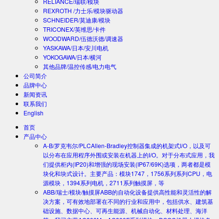
RELIANCE/瑞联/模块
REXROTH /力士乐/模块驱动器
SCHNEIDER/莫迪康/模块
TRICONEX/英维思/卡件
WOODWARD/伍德沃德/调速器
YASKAWA/日本/安川电机
YOKOGAWA/日本/横河
其他品牌/温控传感/电力电气
公司简介
品牌中心
新闻资讯
联系我们
English
首页
产品中心
A-B/罗克韦尔/PLC
Allen-Bradley控制器集成的机架式I/O，以及可
以分布在应用程序外围或安装在机器上的I/O。对于分布式应用，我
们提供柜内(IP20)和增强的现场安装(IP67/69K)选项，两者都是模
块化和块式设计。主要产品：模块1747，1756系列系列CPU，电
源模块，1394系列电机，2711系列触摸屏，等
ABB/瑞士/模块/触摸屏
ABB的自动化设备提供高性能和灵活性的解
决方案，可有效地部署在不同的行业和应用中，包括供水、建筑基
础设施、数据中心、可再生能源、机械自动化、材料处理、海洋