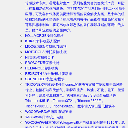
传感技术专家。霍尼韦尔生产一系列备受赞誉的便携式产品，可防
止有毒和易燃气体的威胁。 霍尼韦尔的产品系列适用于工业和商业
应用，可为各种气体提供灵活和智能的安全解决方案。数十年的经
验和对创新的承诺确保了霍尼韦尔的每件产品都按照最高的质量和
可靠性标准制造。霍尼韦尔在最恶劣的条件和最极端的环境中为人
员、财产和流程提供全面保护。
KOLLMORGEN/科尔摩根
KUKA/库卡/机器人配件
MOOG /穆格/控制器/加密狗
MOTOROLA/摩托罗拉/主板
NI/美国/控制接口卡
PROSOFT/普罗索夫特
RELIANCE/瑞联/模块
REXROTH /力士乐/模块驱动器
SCHNEIDER/莫迪康/模块
TRICONEX/英维思/卡件
Triconex的解决方案被广泛应用于高风险
行业，包括石油和天然气，勘探和生产，炼油，石化，化工，管道
和分销，以及能源和发电。我司主营产品：SIS安全系统卡件
Triconex 4351B，Triconex3721，Triconex3503E，
Triconex3805E，Triconex3625….数字输入输出通讯模块等
WOODWARD/伍德沃德/调速器
YASKAWA/日本/安川电机
YOKOGAWA/日本/横河
Yokogawa横河电机集团创建于1915年，总
部设在日本东京.横河计测技术有着高稳定性和高可靠性的产品。我