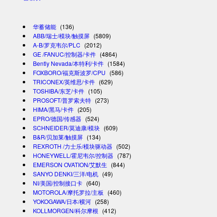
华蓄储能
(136)
ABB/瑞士/模块/触摸屏
(5809)
A-B/罗克韦尔/PLC
(2012)
GE /FANUC/控制器/卡件
(4864)
Bently Nevada/本特利/卡件
(1584)
FOXBORO/福克斯波罗/CPU
(586)
TRICONEX/英维思/卡件
(629)
TOSHIBA/东芝/卡件
(105)
PROSOFT/普罗索夫特
(273)
HIMA/黑马/卡件
(205)
EPRO/德国/传感器
(524)
SCHNEIDER/莫迪康/模块
(609)
B&R/贝加莱/触摸屏
(134)
REXROTH /力士乐/模块驱动器
(502)
HONEYWELL/霍尼韦尔/控制器
(787)
EMERSON OVATION/艾默生
(844)
SANYO DENKI/三洋/电机
(49)
NI/美国/控制接口卡
(640)
MOTOROLA/摩托罗拉/主板
(460)
YOKOGAWA/日本/横河
(258)
KOLLMORGEN/科尔摩根
(412)