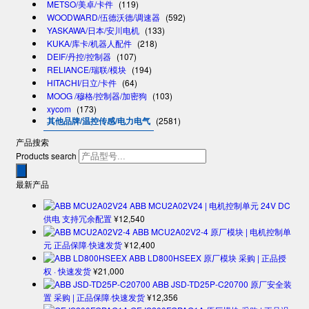
METSO/美卓/卡件
(119)
WOODWARD/伍德沃德/调速器
(592)
YASKAWA/日本/安川电机
(133)
KUKA/库卡/机器人配件
(218)
DEIF/丹控/控制器
(107)
RELIANCE/瑞联/模块
(194)
HITACHI/日立/卡件
(64)
MOOG /穆格/控制器/加密狗
(103)
xycom
(173)
其他品牌/温控传感/电力电气
(2581)
产品搜索
Products search
最新产品
ABB MCU2A02V24 | 电机控制单元 24V DC
供电 支持冗余配置
¥
12,540
ABB MCU2A02V2-4 原厂模块 | 电机控制单
元 正品保障·快速发货
¥
12,400
ABB LD800HSEEX 原厂模块 采购 | 正品授
权 · 快速发货
¥
21,000
ABB JSD-TD25P-C20700 原厂安全装
置 采购 | 正品保障·快速发货
¥
12,356