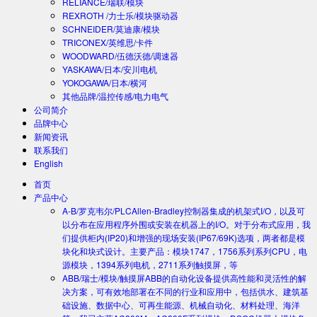
RELIANCE/瑞联/模块
REXROTH /力士乐/模块驱动器
SCHNEIDER/莫迪康/模块
TRICONEX/英维思/卡件
WOODWARD/伍德沃德/调速器
YASKAWA/日本/安川电机
YOKOGAWA/日本/横河
其他品牌/温控传感/电力电气
公司简介
品牌中心
新闻资讯
联系我们
English
首页
产品中心
A-B/罗克韦尔/PLC
Allen-Bradley控制器集成的机架式I/O，以及可
以分布在应用程序外围或安装在机器上的I/O。对于分布式应用，我
们提供柜内(IP20)和增强的现场安装(IP67/69K)选项，两者都是模
块化和块式设计。主要产品：模块1747，1756系列系列CPU，电
源模块，1394系列电机，2711系列触摸屏，等
ABB/瑞士/模块/触摸屏
ABB的自动化设备提供高性能和灵活性的解
决方案，可有效地部署在不同的行业和应用中，包括供水、建筑基
础设施、数据中心、可再生能源、机械自动化、材料处理、海洋