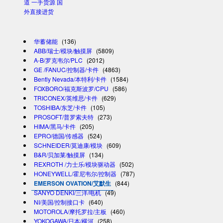
道 一手货源 国
外直接进货
华蓄储能
(136)
ABB/瑞士/模块/触摸屏
(5809)
A-B/罗克韦尔/PLC
(2012)
GE /FANUC/控制器/卡件
(4863)
Bently Nevada/本特利/卡件
(1584)
FOXBORO/福克斯波罗/CPU
(586)
TRICONEX/英维思/卡件
(629)
TOSHIBA/东芝/卡件
(105)
PROSOFT/普罗索夫特
(273)
HIMA/黑马/卡件
(205)
EPRO/德国/传感器
(524)
SCHNEIDER/莫迪康/模块
(609)
B&R/贝加莱/触摸屏
(134)
REXROTH /力士乐/模块驱动器
(502)
HONEYWELL/霍尼韦尔/控制器
(787)
EMERSON OVATION/艾默生
(844)
SANYO DENKI/三洋/电机
(49)
NI/美国/控制接口卡
(640)
MOTOROLA/摩托罗拉/主板
(460)
YOKOGAWA/日本/横河
(258)