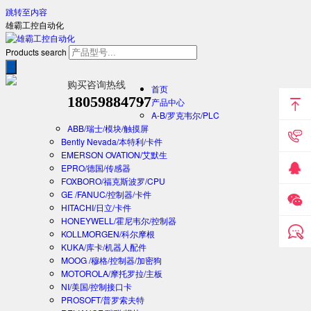
跳转至内容
雄霸工控自动化
Products search
购买咨询热线
首页
18059884797
产品中心
A-B/罗克韦尔/PLC
ABB/瑞士/模块/触摸屏
Bently Nevada/本特利/卡件
EMERSON OVATION/艾默生
EPRO/德国/传感器
FOXBORO/福克斯波罗/CPU
GE /FANUC/控制器/卡件
HITACHI/日立/卡件
HONEYWELL/霍尼韦尔/控制器
KOLLMORGEN/科尔摩根
KUKA/库卡/机器人配件
MOOG /穆格/控制器/加密狗
MOTOROLA/摩托罗拉/主板
NI/美国/控制接口卡
PROSOFT/普罗索夫特