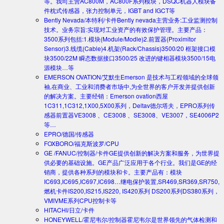
等。我司主营AC800M，AC800F系列模块，DSQC机器人模块备
件枕式传感器，张力控制单元，IGBT and IGCT等
Bently Nevada/本特利/卡件
Bently nevada主营业务:工业监测控制
技术。业务宗旨:实现对工业资产的有效保护管理。主要产品：
3500系列包括:1.模块(Module/Modle)2.前置器(Proximitor
Sensor)3.线缆(Cable)4.机架(Rack/Chassis)3500/20 框架接口模
块3500/22M 瞬态数据接口3500/25 改进的键相器模块3500/15电
源模块…等
EMERSON OVATION/艾默生
Emerson 是技术与工程领域的全球领
袖,在商业、工业和消费者市场中,为全世界的客户开发并提供创新
的解决方案。主要经销：Emerson ovation西屋
1C311,1C312,1X00,5X00系列，Deltav德尔塔夫，EPRO系列传
感器前置器VE3008 、CE3008 、SE3008、VE3007，SE4006P2
等…
EPRO/德国/传感器
FOXBORO/福克斯波罗/CPU
GE /FANUC/控制器/卡件
GE提供创新的解决方案和服务，为世界提
供必要的基础设施。GE产品广泛应用于各个行业。我们是GE的经
销商，提供各种系列的模块和卡。主要产品有：模块
IC693,IC695,IC697,IC698…继电保护装置,SR469,SR369,SR750,
燃机卡件IS200,IS215,IS220, IS420系列 DS200系列DS380系列，
VMIVME系列CPU控制卡等
HITACHI/日立/卡件
HONEYWELL/霍尼韦尔/控制器
霍尼韦尔是世界领先的气体检测和