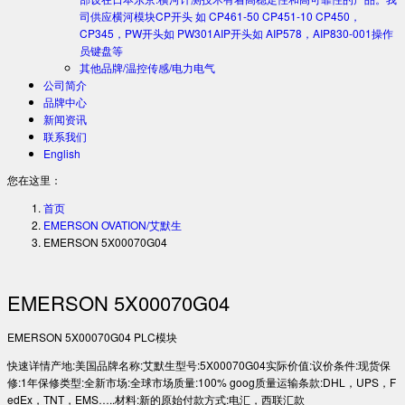
司供应横河模块CP开头 如 CP461-50 CP451-10 CP450，
CP345，PW开头如 PW301AIP开头如 AIP578，AIP830-001操作
员键盘等
其他品牌/温控传感/电力电气
公司简介
品牌中心
新闻资讯
联系我们
English
您在这里：
首页
EMERSON OVATION/艾默生
EMERSON 5X00070G04
EMERSON 5X00070G04
EMERSON 5X00070G04 PLC模块
快速详情产地:美国品牌名称:艾默生型号:5X00070G04实际价值:议价条件:现货保
修:1年保修类型:全新市场:全球市场质量:100% goog质量运输条款:DHL，UPS，F
edEx，TNT，EMS…..材料:新的原始付款方式:电汇，西联汇款