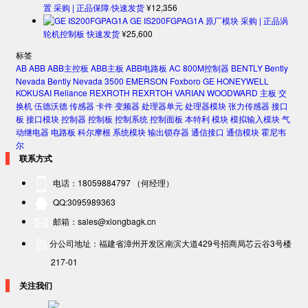
置 采购 | 正品保障·快速发货
¥
12,356
GE IS200FGPAG1A 原厂模块 采购 | 正品涡
轮机控制板 快速发货
¥
25,600
标签
AB
ABB
ABB主控板
ABB主板
ABB电路板
AC 800M控制器
BENTLY
Bently
Nevada
Bently Nevada 3500
EMERSON
Foxboro
GE
HONEYWELL
KOKUSAI
Reliance
REXROTH
REXRTOH
VARIAN
WOODWARD
主板
交
换机
伍德沃德
传感器
卡件
变频器
处理器单元
处理器模块
张力传感器
接口
板
接口模块
控制器
控制板
控制系统
控制面板
本特利
模块
模拟输入模块
气
动继电器
电路板
科尔摩根
系统模块
输出锁存器
通信接口
通信模块
霍尼韦
尔
联系方式
电话：18059884797 （何经理）
QQ:3095989363
邮箱：sales@xiongbagk.cn
分公司地址：福建省漳州开发区南滨大道429号招商局芯云谷3号楼
217-01
关注我们