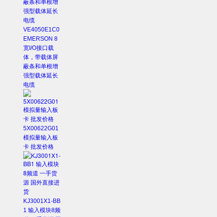
VE4050E1C0
EMERSON 8
宽I/O接口载
体，带载体屏
蔽条和单根增
强型载体延长
电缆
5X00622G01
模拟量输入板
卡 批发价格
KJ3001X1-BB
1 输入模块8频