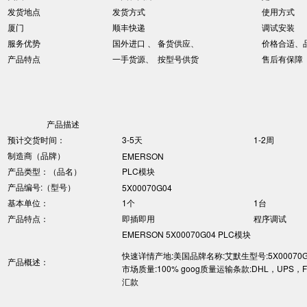
发货地点
发货方式
使用方式
厦门
顺丰快递
调试安装
服务优势
国外进口 、 备货供应、
价格合适、
产品特点
一手货源、 按型号供货
售后有保障
产品描述
预计交货时间：
3-5天
1-2周
制造商（品牌）
EMERSON
产品类型：（品名）
PLC模块
产品编号:（型号）
5X00070G04
基本单位：
1个
1台
产品特点：
即插即用
程序调试
EMERSON 5X00070G04 PLC模块
快速详情产地:美国品牌名称:艾默生型号:5X00070
产品概述：
市场质量:100% goog质量运输条款:DHL，UPS，
汇款