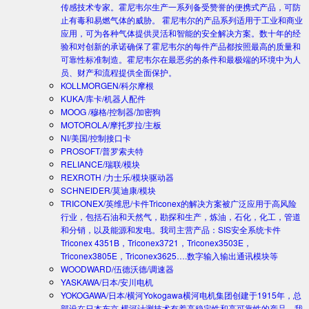
传感技术专家。霍尼韦尔生产一系列备受赞誉的便携式产品，可防
止有毒和易燃气体的威胁。 霍尼韦尔的产品系列适用于工业和商业
应用，可为各种气体提供灵活和智能的安全解决方案。数十年的经
验和对创新的承诺确保了霍尼韦尔的每件产品都按照最高的质量和
可靠性标准制造。霍尼韦尔在最恶劣的条件和最极端的环境中为人
员、财产和流程提供全面保护。
KOLLMORGEN/科尔摩根
KUKA/库卡/机器人配件
MOOG /穆格/控制器/加密狗
MOTOROLA/摩托罗拉/主板
NI/美国/控制接口卡
PROSOFT/普罗索夫特
RELIANCE/瑞联/模块
REXROTH /力士乐/模块驱动器
SCHNEIDER/莫迪康/模块
TRICONEX/英维思/卡件
Triconex的解决方案被广泛应用于高风险
行业，包括石油和天然气，勘探和生产，炼油，石化，化工，管道
和分销，以及能源和发电。我司主营产品：SIS安全系统卡件
Triconex 4351B，Triconex3721，Triconex3503E，
Triconex3805E，Triconex3625….数字输入输出通讯模块等
WOODWARD/伍德沃德/调速器
YASKAWA/日本/安川电机
YOKOGAWA/日本/横河
Yokogawa横河电机集团创建于1915年，总
部设在日本东京.横河计测技术有着高稳定性和高可靠性的产品。我