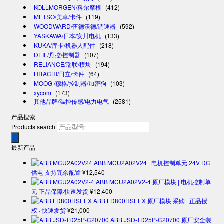
KOLLMORGEN/科尔摩根
(412)
METSO/美卓/卡件
(119)
WOODWARD/伍德沃德/调速器
(592)
YASKAWA/日本/安川电机
(133)
KUKA/库卡/机器人配件
(218)
DEIF/丹控/控制器
(107)
RELIANCE/瑞联/模块
(194)
HITACHI/日立/卡件
(64)
MOOG /穆格/控制器/加密狗
(103)
xycom
(173)
其他品牌/温控传感/电力电气
(2581)
产品搜索
Products search
最新产品
ABB MCU2A02V24 | 电机控制单元 24V DC
供电 支持冗余配置
¥
12,540
ABB MCU2A02V2-4 原厂模块 | 电机控制单
元 正品保障·快速发货
¥
12,400
ABB LD800HSEEX 原厂模块 采购 | 正品授
权 · 快速发货
¥
21,000
ABB JSD-TD25P-C20700 原厂安全装