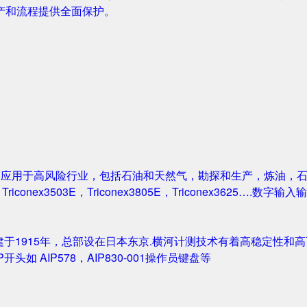
产和流程提供全面保护。
案被广泛应用于高风险行业，包括石油和天然气，勘探和生产，炼油
1，Triconex3503E，Triconex3805E，Triconex3625….数
创建于1915年，总部设在日本东京.横河计测技术有着高稳定性和高可
IP开头如 AIP578，AIP830-001操作员键盘等