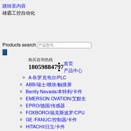
跳转至内容
雄霸工控自动化
Products search
购买咨询热线
首页
18059884797
产品中心
A-B/罗克韦尔/PLC
ABB/瑞士/模块/触摸屏
Bently Nevada/本特利/卡件
EMERSON OVATION/艾默生
EPRO/德国/传感器
FOXBORO/福克斯波罗/CPU
GE /FANUC/控制器/卡件
HITACHI/日立/卡件