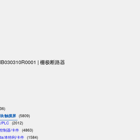
3BHB030310R0001 | 栅极断路器
36)
模块/触摸屏
(5809)
/PLC
(2012)
C/控制器/卡件
(4863)
vada/本特利/卡件
(1584)