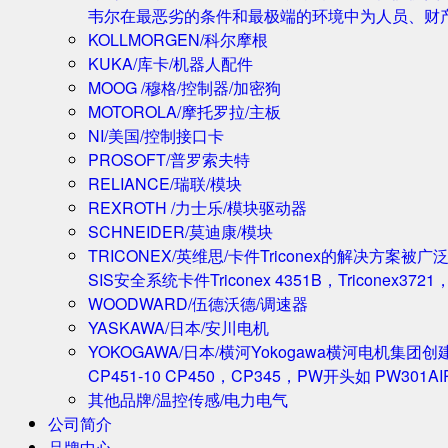
韦尔在最恶劣的条件和最极端的环境中为人员、财
KOLLMORGEN/科尔摩根
KUKA/库卡/机器人配件
MOOG /穆格/控制器/加密狗
MOTOROLA/摩托罗拉/主板
NI/美国/控制接口卡
PROSOFT/普罗索夫特
RELIANCE/瑞联/模块
REXROTH /力士乐/模块驱动器
SCHNEIDER/莫迪康/模块
TRICONEX/英维思/卡件
Triconex的解决方
SIS安全系统卡件Triconex 4351B，Triconex372
WOODWARD/伍德沃德/调速器
YASKAWA/日本/安川电机
YOKOGAWA/日本/横河
Yokogawa横河电机集团
CP451-10 CP450，CP345，PW开头如 PW301A
其他品牌/温控传感/电力电气
公司简介
品牌中心