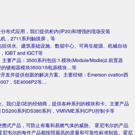
对于分布式应用，我们提供柜内(IP20)和增强的现场安装
电机，2711系列触摸屏，等
包括供水、建筑基础设施、数据中心、可再生能源、机械自动
T and IGCT等
品：3500系列包括:1.模块(Module/Modle)2.前置器
0/25 改进的键相器模块3500/15电源模块…等
并提供创新的解决方案。主要经销：Emerson ovation西
3007，SE4006P2等…
业。我们是GE的经销商，提供各种系列的模块和卡。主要产品
S420系列 DS200系列DS380系列，VMIVME系列CPU控制卡等
携式产品，可防止有毒和易燃气体的威胁。 霍尼韦尔的产品
霍尼韦尔的每件产品都按照最高的质量和可靠性标准制造。霍尼