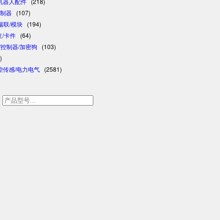
/机器人配件
(218)
控制器
(107)
/瑞联/模块
(194)
日立/卡件
(64)
格/控制器/加密狗
(103)
)
控传感/电力电气
(2581)
h