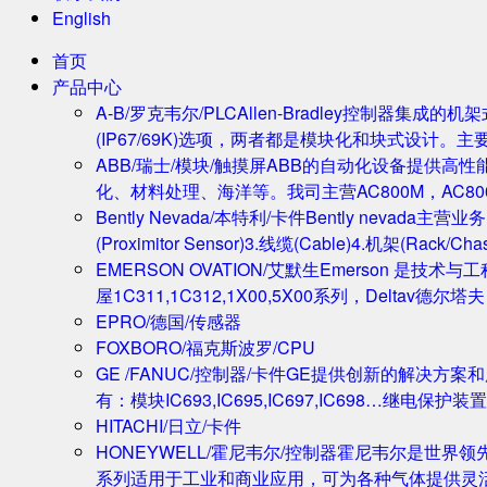
English
首页
产品中心
A-B/罗克韦尔/PLC
Allen-Bradley控制器集
(IP67/69K)选项，两者都是模块化和块式设计。主
ABB/瑞士/模块/触摸屏
ABB的自动化设备提供高
化、材料处理、海洋等。我司主营AC800M，AC80
Bently Nevada/本特利/卡件
Bently nevada
(Proximitor Sensor)3.线缆(Cable)4.机架(
EMERSON OVATION/艾默生
Emerson 是技术
屋1C311,1C312,1X00,5X00系列，Deltav德
EPRO/德国/传感器
FOXBORO/福克斯波罗/CPU
GE /FANUC/控制器/卡件
GE提供创新的解决方案
有：模块IC693,IC695,IC697,IC698…继电保护装置
HITACHI/日立/卡件
HONEYWELL/霍尼韦尔/控制器
霍尼韦尔是世界领
系列适用于工业和商业应用，可为各种气体提供灵