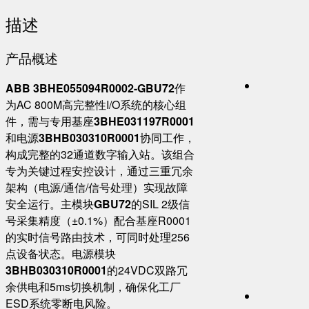
描述
产品概述
​ABB 3BHE055094R0002-GBU72​
​作
为AC 800M高完整性I/O系统的核心组
件，需与专用基座​
​3BHE031197R0001​
和电源​
​3BHB030310R0001​
​协同工作，
构成完整的32通道数字输入站。该组合
专为关键过程安控设计，通过三重冗余
架构（电源/通信/信号处理）实现故障
安全运行。主模块​
​GBU72​
​的SIL 2级信
号采集精度（±0.1%）配合基座R0001
的实时信号路由技术，可同时处理256
点设备状态。电源模块​
3BHB030310R0001​
​的24VDC双路冗
余供电和5ms切换机制，确保化工厂
ESD系统零断电风险。