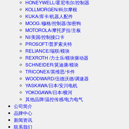
HONEYWELL/霍尼韦尔/控制器
KOLLMORGEN/科尔摩根
KUKA/库卡/机器人配件
MOOG /穆格/控制器/加密狗
MOTOROLA/摩托罗拉/主板
NI/美国/控制接口卡
PROSOFT/普罗索夫特
RELIANCE/瑞联/模块
REXROTH /力士乐/模块驱动器
SCHNEIDER/莫迪康/模块
TRICONEX/英维思/卡件
WOODWARD/伍德沃德/调速器
YASKAWA/日本/安川电机
YOKOGAWA/日本/横河
其他品牌/温控传感/电力电气
公司简介
品牌中心
新闻资讯
联系我们