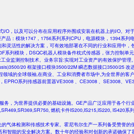
成的机架式I/O，以及可以分布在应用程序外围或安装在机器上的I/O。
要产品：模块1747，1756系列系列CPU，电源模块，1394系列
性能和灵活性的解决方案，可有效地部署在不同的行业和应用中，
0F系列模块，DSQC机器人模块备件枕式传感器，张力控制单元，IGB
主营业务:工业监测控制技术。业务宗旨:实现对工业资产的有效保护管理。主要产
Rack/Chassis)3500/20 框架接口模块3500/22M 瞬态数据接口350
与工程领域的全球领袖,在商业、工业和消费者市场中,为全世界的客户开发
尔塔夫，EPRO系列传感器前置器VE3008 、CE3008 、SE3008、VE
和服务，为世界提供必要的基础设施。GE产品广泛应用于各个行
,SR469,SR369,SR750, 燃机卡件IS200,IS215,IS220, I
先的气体检测和传感技术专家。霍尼韦尔生产一系列备受赞誉的便
活和智能的安全解决方案。数十年的经验和对创新的承诺确保了