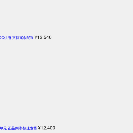
¥
12,540
4V DC供电 支持冗余配置
¥
12,400
机控制单元 正品保障·快速发货