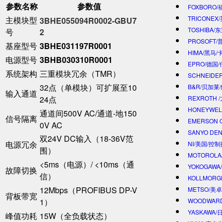
参数名称
参数值
FOXBORO
TRICONEX
主模块型
3BHE055094R0002-GBU7
TOSHIBA/
号
2​
PROSOFT
基座型号
​3BHE031197R0001​
HIMA/黑马/
电源型号
​3BHB030310R0001​
EPRO/德国
系统架构
三重模块冗余（TMR）
SCHNEIDE
32点（单模块）可扩展至10
B&R/贝加莱
输入通道
REXROTH
24点
HONEYWE
通道间500V AC/通道-地150
信号隔离
EMERSON 
0V AC
SANYO DE
双24V DC输入（18-36V范
电源冗余
NI/美国/控
围）
MOTOROL
<5ms（电源）/ <10ms（通
YOKOGAWA
故障切换
信）
KOLLMOR
12Mbps（PROFIBUS DP-V
METSO/美
背板带宽
WOODWAR
1）
YASKAWA
峰值功耗
15W（全负载状态）