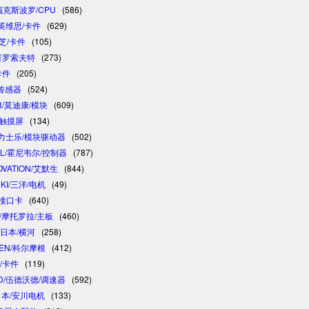
/福克斯波罗/CPU
(586)
/英维思/卡件
(629)
东芝/卡件
(105)
/普罗索夫特
(273)
卡件
(205)
/传感器
(524)
R/莫迪康/模块
(609)
/触摸屏
(134)
 /力士乐/模块驱动器
(502)
LL/霍尼韦尔/控制器
(787)
OVATION/艾默生
(844)
NKI/三洋/电机
(49)
制接口卡
(640)
A/摩托罗拉/主板
(460)
/日本/横河
(258)
GEN/科尔摩根
(412)
卓/卡件
(119)
D/伍德沃德/调速器
(592)
/日本/安川电机
(133)