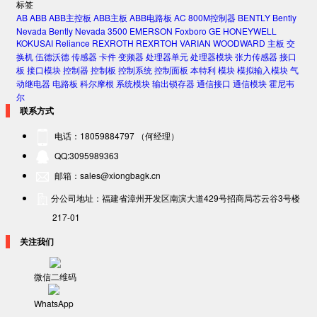
标签
AB
ABB
ABB主控板
ABB主板
ABB电路板
AC 800M控制器
BENTLY
Bently
Nevada
Bently Nevada 3500
EMERSON
Foxboro
GE
HONEYWELL
KOKUSAI
Reliance
REXROTH
REXRTOH
VARIAN
WOODWARD
主板
交
换机
伍德沃德
传感器
卡件
变频器
处理器单元
处理器模块
张力传感器
接口
板
接口模块
控制器
控制板
控制系统
控制面板
本特利
模块
模拟输入模块
气
动继电器
电路板
科尔摩根
系统模块
输出锁存器
通信接口
通信模块
霍尼韦
尔
联系方式
电话：18059884797 （何经理）
QQ:3095989363
邮箱：sales@xiongbagk.cn
分公司地址：福建省漳州开发区南滨大道429号招商局芯云谷3号楼
217-01
关注我们
微信二维码
WhatsApp