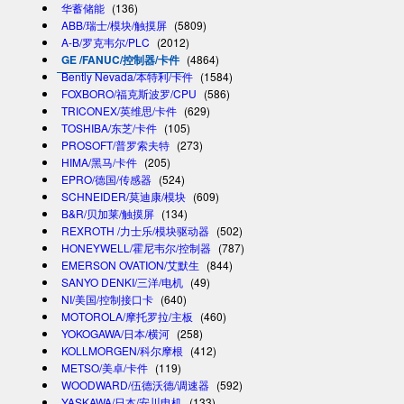
华蓄储能
(136)
ABB/瑞士/模块/触摸屏
(5809)
A-B/罗克韦尔/PLC
(2012)
GE /FANUC/控制器/卡件
(4864)
Bently Nevada/本特利/卡件
(1584)
FOXBORO/福克斯波罗/CPU
(586)
TRICONEX/英维思/卡件
(629)
TOSHIBA/东芝/卡件
(105)
PROSOFT/普罗索夫特
(273)
HIMA/黑马/卡件
(205)
EPRO/德国/传感器
(524)
SCHNEIDER/莫迪康/模块
(609)
B&R/贝加莱/触摸屏
(134)
REXROTH /力士乐/模块驱动器
(502)
HONEYWELL/霍尼韦尔/控制器
(787)
EMERSON OVATION/艾默生
(844)
SANYO DENKI/三洋/电机
(49)
NI/美国/控制接口卡
(640)
MOTOROLA/摩托罗拉/主板
(460)
YOKOGAWA/日本/横河
(258)
KOLLMORGEN/科尔摩根
(412)
METSO/美卓/卡件
(119)
WOODWARD/伍德沃德/调速器
(592)
YASKAWA/日本/安川电机
(133)