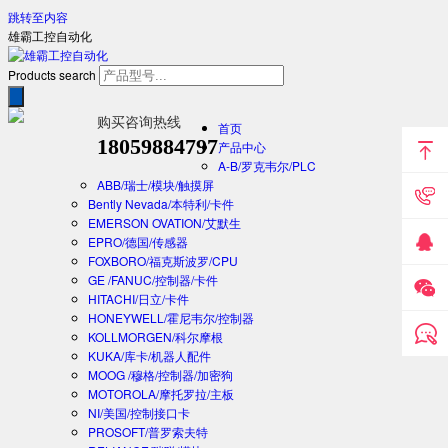
跳转至内容
雄霸工控自动化
Products search
购买咨询热线
首页
18059884797
产品中心
A-B/罗克韦尔/PLC
ABB/瑞士/模块/触摸屏
Bently Nevada/本特利/卡件
EMERSON OVATION/艾默生
EPRO/德国/传感器
FOXBORO/福克斯波罗/CPU
GE /FANUC/控制器/卡件
HITACHI/日立/卡件
HONEYWELL/霍尼韦尔/控制器
KOLLMORGEN/科尔摩根
KUKA/库卡/机器人配件
MOOG /穆格/控制器/加密狗
MOTOROLA/摩托罗拉/主板
NI/美国/控制接口卡
PROSOFT/普罗索夫特