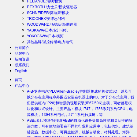
RELIANCE/瑞联/模块
REXROTH /力士乐/模块驱动器
SCHNEIDER/莫迪康/模块
TRICONEX/英维思/卡件
WOODWARD/伍德沃德/调速器
YASKAWA/日本/安川电机
YOKOGAWA/日本/横河
其他品牌/温控传感/电力电气
公司简介
品牌中心
新闻资讯
联系我们
English
首页
产品中心
A-B/罗克韦尔/PLC
Allen-Bradley控制器集成的机架式I/O，以及可
以分布在应用程序外围或安装在机器上的I/O。对于分布式应用，我
们提供柜内(IP20)和增强的现场安装(IP67/69K)选项，两者都是模
块化和块式设计。主要产品：模块1747，1756系列系列CPU，电
源模块，1394系列电机，2711系列触摸屏，等
ABB/瑞士/模块/触摸屏
ABB的自动化设备提供高性能和灵活性的解
决方案，可有效地部署在不同的行业和应用中，包括供水、建筑基
础设施、数据中心、可再生能源、机械自动化、材料处理、海洋