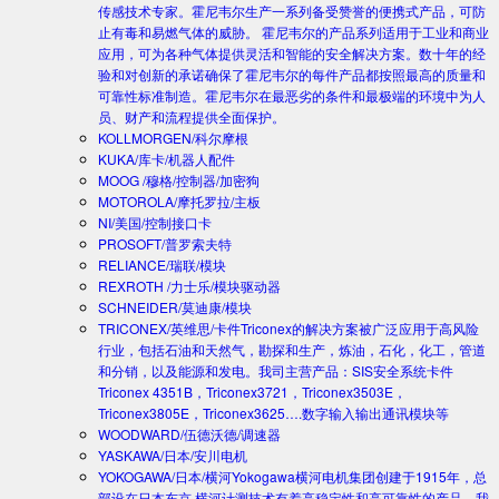
传感技术专家。霍尼韦尔生产一系列备受赞誉的便携式产品，可防
止有毒和易燃气体的威胁。 霍尼韦尔的产品系列适用于工业和商业
应用，可为各种气体提供灵活和智能的安全解决方案。数十年的经
验和对创新的承诺确保了霍尼韦尔的每件产品都按照最高的质量和
可靠性标准制造。霍尼韦尔在最恶劣的条件和最极端的环境中为人
员、财产和流程提供全面保护。
KOLLMORGEN/科尔摩根
KUKA/库卡/机器人配件
MOOG /穆格/控制器/加密狗
MOTOROLA/摩托罗拉/主板
NI/美国/控制接口卡
PROSOFT/普罗索夫特
RELIANCE/瑞联/模块
REXROTH /力士乐/模块驱动器
SCHNEIDER/莫迪康/模块
TRICONEX/英维思/卡件
Triconex的解决方案被广泛应用于高风险
行业，包括石油和天然气，勘探和生产，炼油，石化，化工，管道
和分销，以及能源和发电。我司主营产品：SIS安全系统卡件
Triconex 4351B，Triconex3721，Triconex3503E，
Triconex3805E，Triconex3625….数字输入输出通讯模块等
WOODWARD/伍德沃德/调速器
YASKAWA/日本/安川电机
YOKOGAWA/日本/横河
Yokogawa横河电机集团创建于1915年，总
部设在日本东京.横河计测技术有着高稳定性和高可靠性的产品。我