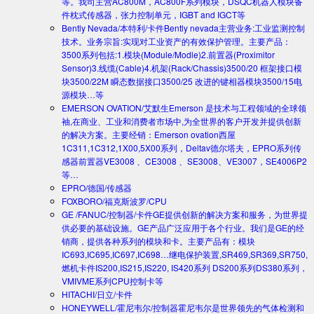
等。我司主营AC800M，AC800F系列模块，DSQC机器人模块备
件枕式传感器，张力控制单元，IGBT and IGCT等
Bently Nevada/本特利/卡件
Bently nevada主营业务:工业监测控制
技术。业务宗旨:实现对工业资产的有效保护管理。主要产品：
3500系列包括:1.模块(Module/Modle)2.前置器(Proximitor
Sensor)3.线缆(Cable)4.机架(Rack/Chassis)3500/20 框架接口模
块3500/22M 瞬态数据接口3500/25 改进的键相器模块3500/15电
源模块…等
EMERSON OVATION/艾默生
Emerson 是技术与工程领域的全球领
袖,在商业、工业和消费者市场中,为全世界的客户开发并提供创新
的解决方案。主要经销：Emerson ovation西屋
1C311,1C312,1X00,5X00系列，Deltav德尔塔夫，EPRO系列传
感器前置器VE3008 、CE3008 、SE3008、VE3007，SE4006P2
等…
EPRO/德国/传感器
FOXBORO/福克斯波罗/CPU
GE /FANUC/控制器/卡件
GE提供创新的解决方案和服务，为世界提
供必要的基础设施。GE产品广泛应用于各个行业。我们是GE的经
销商，提供各种系列的模块和卡。主要产品有：模块
IC693,IC695,IC697,IC698…继电保护装置,SR469,SR369,SR750,
燃机卡件IS200,IS215,IS220, IS420系列 DS200系列DS380系列，
VMIVME系列CPU控制卡等
HITACHI/日立/卡件
HONEYWELL/霍尼韦尔/控制器
霍尼韦尔是世界领先的气体检测和