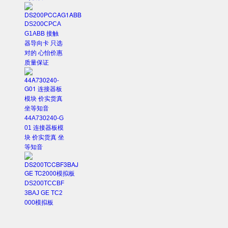
DS200CPCA
G1ABB 接触
器导向卡 只选
对的 心怡价惠
质量保证
44A730240-G
01 连接器板模
块 价实货真 坐
等知音
DS200TCCBF
3BAJ GE TC2
000模拟板