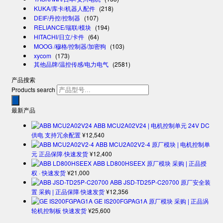
KUKA/库卡/机器人配件
(218)
DEIF/丹控/控制器
(107)
RELIANCE/瑞联/模块
(194)
HITACHI/日立/卡件
(64)
MOOG /穆格/控制器/加密狗
(103)
xycom
(173)
其他品牌/温控传感/电力电气
(2581)
产品搜索
Products search
最新产品
ABB MCU2A02V24 | 电机控制单元 24V DC
供电 支持冗余配置
¥
12,540
ABB MCU2A02V2-4 原厂模块 | 电机控制单
元 正品保障·快速发货
¥
12,400
ABB LD800HSEEX 原厂模块 采购 | 正品授
权 · 快速发货
¥
21,000
ABB JSD-TD25P-C20700 原厂安全装
置 采购 | 正品保障·快速发货
¥
12,356
GE IS200FGPAG1A 原厂模块 采购 | 正品涡
轮机控制板 快速发货
¥
25,600