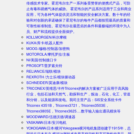
传感技术专家。霍尼韦尔生产一系列备受赞誉的便携式产品，可防
止有毒和易燃气体的威胁。 霍尼韦尔的产品系列适用于工业和商业
应用，可为各种气体提供灵活和智能的安全解决方案。数十年的经
验和对创新的承诺确保了霍尼韦尔的每件产品都按照最高的质量和
可靠性标准制造。霍尼韦尔在最恶劣的条件和最极端的环境中为人
员、财产和流程提供全面保护。
KOLLMORGEN/科尔摩根
KUKA/库卡/机器人配件
MOOG /穆格/控制器/加密狗
MOTOROLA/摩托罗拉/主板
NI/美国/控制接口卡
PROSOFT/普罗索夫特
RELIANCE/瑞联/模块
REXROTH /力士乐/模块驱动器
SCHNEIDER/莫迪康/模块
TRICONEX/英维思/卡件
Triconex的解决方案被广泛应用于高风险
行业，包括石油和天然气，勘探和生产，炼油，石化，化工，管道
和分销，以及能源和发电。我司主营产品：SIS安全系统卡件
Triconex 4351B，Triconex3721，Triconex3503E，
Triconex3805E，Triconex3625….数字输入输出通讯模块等
WOODWARD/伍德沃德/调速器
YASKAWA/日本/安川电机
YOKOGAWA/日本/横河
Yokogawa横河电机集团创建于1915年，总
部设在日本东京.横河计测技术有着高稳定性和高可靠性的产品。我