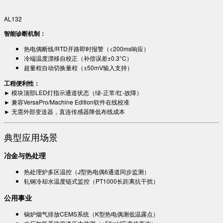
AL132
智能诊断机制：​
热电偶断线/RTD开路即时报警（<200ms响应）
冷端温度漂移自校正（补偿误差±0.3°C）
超量程自动切换量程（±50mV输入支持）
工程便利性：​
► 模块顶部LED灯指示通道状态（绿-正常/红-故障）
► 兼容VersaPro/Machine Edition软件在线校准
► 无需外部变送器，直连传感器降低布线成本
典型应用场景
冶金与热处理
热处理炉多区温控（J型热电偶6通道同步监测）
轧钢冷却水温度链式监控（PT1000长距离抗干扰）
公用事业
锅炉烟气排放CEMS系统（K型热电偶测低温露点）