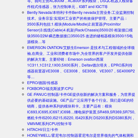
等。我司主营AC800M，AC800F系列模块，DSQC机器人模块备
件枕式传感器，张力控制单元，IGBT and IGCT等
Bently Nevada/本特利/卡件
Bently nevada主营业务:工业监测控制
技术。业务宗旨:实现对工业资产的有效保护管理。主要产品：
3500系列包括:1.模块(Module/Modle)2.前置器(Proximitor
Sensor)3.线缆(Cable)4.机架(Rack/Chassis)3500/20 框架接口模
块3500/22M 瞬态数据接口3500/25 改进的键相器模块3500/15电
源模块…等
EMERSON OVATION/艾默生
Emerson 是技术与工程领域的全球领
袖,在商业、工业和消费者市场中,为全世界的客户开发并提供创新
的解决方案。主要经销：Emerson ovation西屋
1C311,1C312,1X00,5X00系列，Deltav德尔塔夫，EPRO系列传
感器前置器VE3008 、CE3008 、SE3008、VE3007，SE4006P2
等…
EPRO/德国/传感器
FOXBORO/福克斯波罗/CPU
GE /FANUC/控制器/卡件
GE提供创新的解决方案和服务，为世界提
供必要的基础设施。GE产品广泛应用于各个行业。我们是GE的经
销商，提供各种系列的模块和卡。主要产品有：模块
IC693,IC695,IC697,IC698…继电保护装置,SR469,SR369,SR750,
燃机卡件IS200,IS215,IS220, IS420系列 DS200系列DS380系列，
VMIVME系列CPU控制卡等
HITACHI/日立/卡件
HONEYWELL/霍尼韦尔/控制器
霍尼韦尔是世界领先的气体检测和