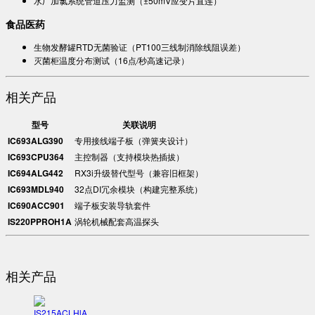
水厂加氯系统管道压力监测（±50mV应变片直连）
食品医药
生物发酵罐RTD无菌验证（PT100三线制消除线阻误差）
灭菌柜温度分布测试（16点/秒高速记录）
相关产品
型号
关联说明
IC693ALG390
专用接线端子板（弹簧夹设计）
IC693CPU364
主控制器（支持模块热插拔）
IC694ALG442
RX3i升级替代型号（兼容旧框架）
IC693MDL940
32点DI冗余模块（构建完整系统）
IC690ACC901
端子板安装导轨套件
IS220PPROH1A
涡轮机械配套高温探头
相关产品