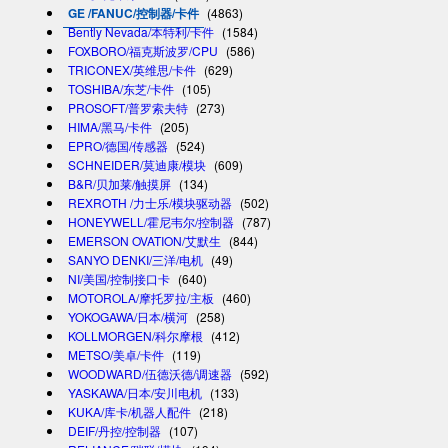
GE /FANUC/控制器/卡件
(4863)
Bently Nevada/本特利/卡件
(1584)
FOXBORO/福克斯波罗/CPU
(586)
TRICONEX/英维思/卡件
(629)
TOSHIBA/东芝/卡件
(105)
PROSOFT/普罗索夫特
(273)
HIMA/黑马/卡件
(205)
EPRO/德国/传感器
(524)
SCHNEIDER/莫迪康/模块
(609)
B&R/贝加莱/触摸屏
(134)
REXROTH /力士乐/模块驱动器
(502)
HONEYWELL/霍尼韦尔/控制器
(787)
EMERSON OVATION/艾默生
(844)
SANYO DENKI/三洋/电机
(49)
NI/美国/控制接口卡
(640)
MOTOROLA/摩托罗拉/主板
(460)
YOKOGAWA/日本/横河
(258)
KOLLMORGEN/科尔摩根
(412)
METSO/美卓/卡件
(119)
WOODWARD/伍德沃德/调速器
(592)
YASKAWA/日本/安川电机
(133)
KUKA/库卡/机器人配件
(218)
DEIF/丹控/控制器
(107)