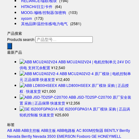
RELIANCE/瑞联/模块
(194)
HITACHI/日立/卡件
(64)
MOOG /穆格/控制器/加密狗
(103)
xycom
(173)
其他品牌/温控传感/电力电气
(2581)
产品搜索
Products search
最新产品
ABB MCU2A02V24 | 电机控制单元 24V DC
供电 支持冗余配置
¥
12,540
ABB MCU2A02V2-4 原厂模块 | 电机控制单
元 正品保障·快速发货
¥
12,400
ABB LD800HSEEX 原厂模块 采购 | 正品授
权 · 快速发货
¥
21,000
ABB JSD-TD25P-C20700 原厂安全装
置 采购 | 正品保障·快速发货
¥
12,356
GE IS200FGPAG1A 原厂模块 采购 | 正品涡
轮机控制板 快速发货
¥
25,600
标签
AB
ABB
ABB主控板
ABB主板
ABB电路板
AC 800M控制器
BENTLY
Bently
Nevada
Bently Nevada 3500
EMERSON
Foxboro
GE
HONEYWELL