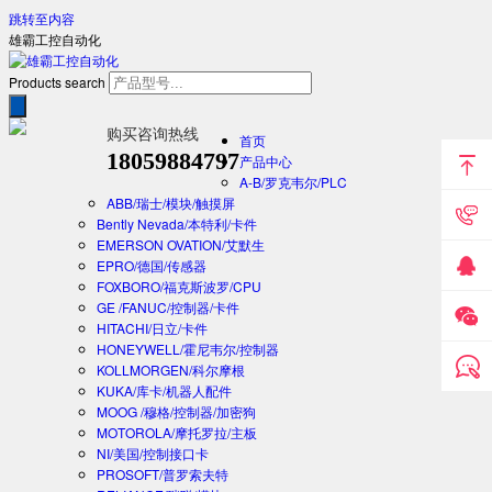
跳转至内容
雄霸工控自动化
Products search
购买咨询热线
首页
18059884797
产品中心
A-B/罗克韦尔/PLC
ABB/瑞士/模块/触摸屏
Bently Nevada/本特利/卡件
EMERSON OVATION/艾默生
EPRO/德国/传感器
FOXBORO/福克斯波罗/CPU
GE /FANUC/控制器/卡件
HITACHI/日立/卡件
HONEYWELL/霍尼韦尔/控制器
KOLLMORGEN/科尔摩根
KUKA/库卡/机器人配件
MOOG /穆格/控制器/加密狗
MOTOROLA/摩托罗拉/主板
NI/美国/控制接口卡
PROSOFT/普罗索夫特