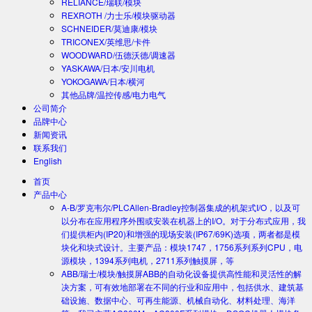
RELIANCE/瑞联/模块
REXROTH /力士乐/模块驱动器
SCHNEIDER/莫迪康/模块
TRICONEX/英维思/卡件
WOODWARD/伍德沃德/调速器
YASKAWA/日本/安川电机
YOKOGAWA/日本/横河
其他品牌/温控传感/电力电气
公司简介
品牌中心
新闻资讯
联系我们
English
首页
产品中心
A-B/罗克韦尔/PLC
Allen-Bradley控制器集成的机架式I/O，以及可
以分布在应用程序外围或安装在机器上的I/O。对于分布式应用，我
们提供柜内(IP20)和增强的现场安装(IP67/69K)选项，两者都是模
块化和块式设计。主要产品：模块1747，1756系列系列CPU，电
源模块，1394系列电机，2711系列触摸屏，等
ABB/瑞士/模块/触摸屏
ABB的自动化设备提供高性能和灵活性的解
决方案，可有效地部署在不同的行业和应用中，包括供水、建筑基
础设施、数据中心、可再生能源、机械自动化、材料处理、海洋