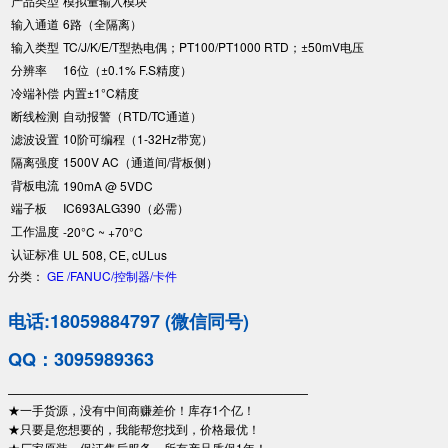
产品类型
模拟量输入模块
输入通道
6路（全隔离）
输入类型
TC/J/K/E/T型热电偶；PT100/PT1000 RTD；±50mV电压
分辨率
16位（±0.1% F.S精度）
冷端补偿
内置±1°C精度
断线检测
自动报警（RTD/TC通道）
滤波设置
10阶可编程（1-32Hz带宽）
隔离强度
1500V AC（通道间/背板侧）
背板电流
190mA @ 5VDC
端子板
IC693ALG390（必需）
工作温度
-20°C ~ +70°C
认证标准
UL 508, CE, cULus
分类：
GE /FANUC/控制器/卡件
电话:18059884797 (微信同号)
QQ：3095989363
—————————————————————————
★一手货源，没有中间商赚差价！库存1个亿！
★只要是您想要的，我能帮您找到，价格最优！
★厂家原装，保证售后服务，所有产品质保1年！