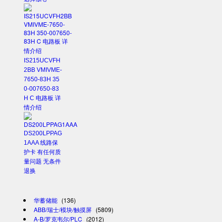
IS215UCVFH
2BB VMIVME-
7650-83H 35
0-007650-83
H C 电路板 详
情介绍
DS200LPPAG
1AAA 线路保
护卡 有任何质
量问题 无条件
退换
华蓄储能
(136)
ABB/瑞士/模块/触摸屏
(5809)
A-B/罗克韦尔/PLC
(2012)