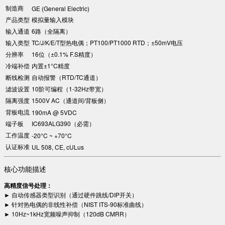
制造商
GE (General Electric)
产品类型
模拟量输入模块
输入通道
6路（全隔离）
输入类型
TC/J/K/E/T型热电偶；PT100/PT1000 RTD；±50mV电压
分辨率
16位（±0.1% F.S精度）
冷端补偿
内置±1°C精度
断线检测
自动报警（RTD/TC通道）
滤波设置
10阶可编程（1-32Hz带宽）
隔离强度
1500V AC（通道间/背板侧）
背板电流
190mA @ 5VDC
端子板
IC693ALG390（必需）
工作温度
-20°C ~ +70°C
认证标准
UL 508, CE, cULus
核心功能描述
高精度信号处理：​
► 自动传感器类型识别（通过硬件跳线/DIP开关）
► 针对热电偶的非线性补偿（NIST ITS-90标准曲线）
► 10Hz~1kHz宽频噪声抑制（120dB CMRR）