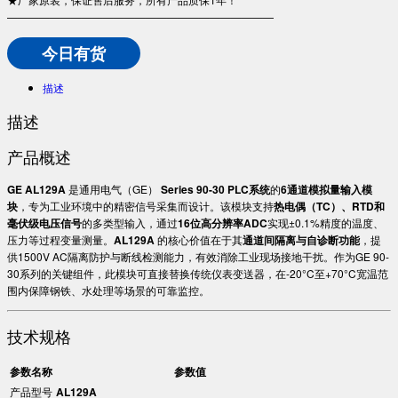
—————————————————————————
今日有货
描述
描述
产品概述
GE AL129A
是通用电气（GE） ​
Series 90-30 PLC系统
的
6通道模拟量输入模
块
，专为工业环境中的精密信号采集而设计。该模块支持
热电偶（TC）、RTD和
毫伏级电压信号
的多类型输入，通过
16位高分辨率ADC
实现±0.1%精度的温度、
压力等过程变量测量。​
AL129A
的核心价值在于其
通道间隔离与自诊断功能
，提
供1500V AC隔离防护与断线检测能力，有效消除工业现场接地干扰。作为GE 90-
30系列的关键组件，此模块可直接替换传统仪表变送器，在-20°C至+70°C宽温范
围内保障钢铁、水处理等场景的可靠监控。
技术规格
参数名称
参数值
产品型号
AL129A