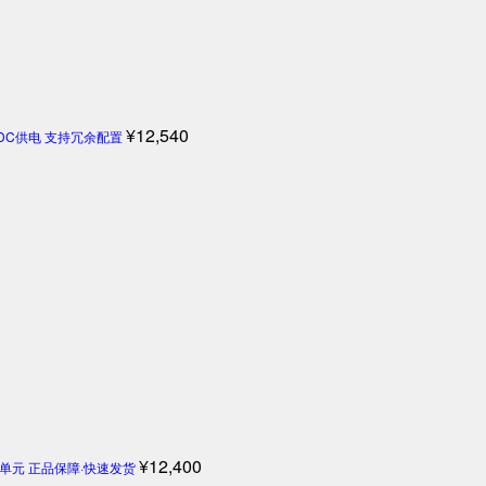
¥
12,540
4V DC供电 支持冗余配置
¥
12,400
机控制单元 正品保障·快速发货