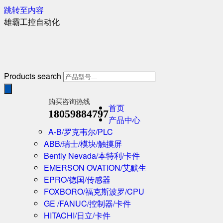
跳转至内容
雄霸工控自动化
Products search
购买咨询热线
首页
18059884797
产品中心
A-B/罗克韦尔/PLC
ABB/瑞士/模块/触摸屏
Bently Nevada/本特利/卡件
EMERSON OVATION/艾默生
EPRO/德国/传感器
FOXBORO/福克斯波罗/CPU
GE /FANUC/控制器/卡件
HITACHI/日立/卡件