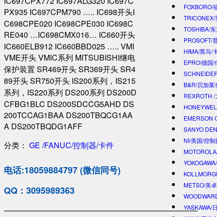
IC697CPX772 IC697ALG320 IC697C
FOXBORO
PX935 IC697CPM790 ….. IC698开头I
TRICONEX
C698CPE020 IC698CPE030 IC698C
TOSHIBA/
RE040 …IC698CMX016… IC660开头
PROSOFT
IC660ELB912 IC660BBD025 ….. VMI
HIMA/黑马/
VME开头 VMIC系列 MITSUBISHI继电
EPRO/德国
保护装置 SR469开头 SR369开头 SR4
SCHNEIDE
89开头 SR750开头 IS200系列，IS215
B&R/贝加莱
系列，IS220系列 DS200系列 DS200D
REXROTH
CFBG1BLC DS200SDCCG5AHD DS
HONEYWE
200TCCAG1BAA DS200TBQCG1AA
EMERSON 
A DS200TBQDG1AFF
SANYO DE
NI/美国/控
分类：
GE /FANUC/控制器/卡件
MOTOROL
YOKOGAWA
电话:18059884797 (微信同号)
KOLLMOR
METSO/美
QQ：3095989363
WOODWAR
YASKAWA
—————————————————————————