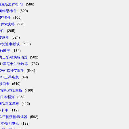
/福克斯波罗/CPU
(586)
/英维思/卡件
(629)
东芝/卡件
(105)
/普罗索夫特
(273)
卡件
(205)
/传感器
(524)
R/莫迪康/模块
(609)
/触摸屏
(134)
 /力士乐/模块驱动器
(502)
LL/霍尼韦尔/控制器
(787)
OVATION/艾默生
(844)
NKI/三洋/电机
(49)
制接口卡
(640)
A/摩托罗拉/主板
(460)
/日本/横河
(258)
GEN/科尔摩根
(412)
卓/卡件
(119)
D/伍德沃德/调速器
(592)
/日本/安川电机
(133)