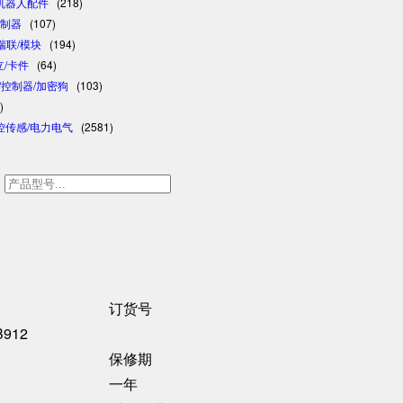
/机器人配件
(218)
控制器
(107)
/瑞联/模块
(194)
日立/卡件
(64)
格/控制器/加密狗
(103)
)
控传感/电力电气
(2581)
h
订货号
B912
保修期
一年