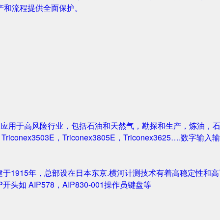
产和流程提供全面保护。
案被广泛应用于高风险行业，包括石油和天然气，勘探和生产，炼油
1，Triconex3503E，Triconex3805E，Triconex3625….数
创建于1915年，总部设在日本东京.横河计测技术有着高稳定性和高可
IP开头如 AIP578，AIP830-001操作员键盘等