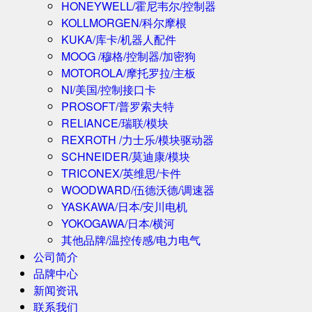
HONEYWELL/霍尼韦尔/控制器
KOLLMORGEN/科尔摩根
KUKA/库卡/机器人配件
MOOG /穆格/控制器/加密狗
MOTOROLA/摩托罗拉/主板
NI/美国/控制接口卡
PROSOFT/普罗索夫特
RELIANCE/瑞联/模块
REXROTH /力士乐/模块驱动器
SCHNEIDER/莫迪康/模块
TRICONEX/英维思/卡件
WOODWARD/伍德沃德/调速器
YASKAWA/日本/安川电机
YOKOGAWA/日本/横河
其他品牌/温控传感/电力电气
公司简介
品牌中心
新闻资讯
联系我们