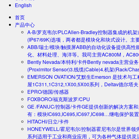
English
首页
产品中心
A-B/罗克韦尔/PLC
Allen-Bradley控制器集
(IP67/69K)选项，两者都是模块化和块式设计。主
ABB/瑞士/模块/触摸屏
ABB的自动化设备提供高
化、材料处理、海洋等。我司主营AC800M，AC80
Bently Nevada/本特利/卡件
Bently nevada
(Proximitor Sensor)3.线缆(Cable)4.机架(
EMERSON OVATION/艾默生
Emerson 是技术
屋1C311,1C312,1X00,5X00系列，Deltav德
EPRO/德国/传感器
FOXBORO/福克斯波罗/CPU
GE /FANUC/控制器/卡件
GE提供创新的解决方案
有：模块IC693,IC695,IC697,IC698…继电保护装置
HITACHI/日立/卡件
HONEYWELL/霍尼韦尔/控制器
霍尼韦尔是世界领
系列适用于工业和商业应用，可为各种气体提供灵