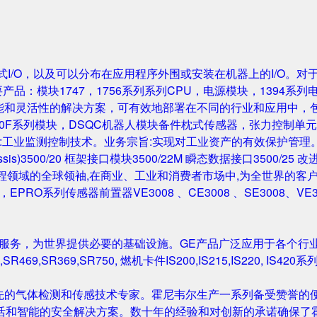
成的机架式I/O，以及可以分布在应用程序外围或安装在机器上的I/O。
要产品：模块1747，1756系列系列CPU，电源模块，1394系列
性能和灵活性的解决方案，可有效地部署在不同的行业和应用中，
0F系列模块，DSQC机器人模块备件枕式传感器，张力控制单元，IGB
主营业务:工业监测控制技术。业务宗旨:实现对工业资产的有效保护管理。主要产
Rack/Chassis)3500/20 框架接口模块3500/22M 瞬态数据接口350
与工程领域的全球领袖,在商业、工业和消费者市场中,为全世界的客户开发
尔塔夫，EPRO系列传感器前置器VE3008 、CE3008 、SE3008、VE
和服务，为世界提供必要的基础设施。GE产品广泛应用于各个行
,SR469,SR369,SR750, 燃机卡件IS200,IS215,IS220, I
先的气体检测和传感技术专家。霍尼韦尔生产一系列备受赞誉的便
活和智能的安全解决方案。数十年的经验和对创新的承诺确保了