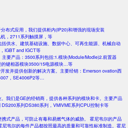
对于分布式应用，我们提供柜内(IP20)和增强的现场安装
电机，2711系列触摸屏，等
包括供水、建筑基础设施、数据中心、可再生能源、机械自动
T and IGCT等
品：3500系列包括:1.模块(Module/Modle)2.前置器
0/25 改进的键相器模块3500/15电源模块…等
并提供创新的解决方案。主要经销：Emerson ovation西
3007，SE4006P2等…
业。我们是GE的经销商，提供各种系列的模块和卡。主要产品
S420系列 DS200系列DS380系列，VMIVME系列CPU控制卡等
携式产品，可防止有毒和易燃气体的威胁。 霍尼韦尔的产品
霍尼韦尔的每件产品都按照最高的质量和可靠性标准制造。霍尼