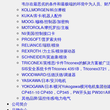
韦尔在最恶劣的条件和最极端的环境中为人员、财
KOLLMORGEN/科尔摩根
KUKA/库卡/机器人配件
MOOG /穆格/控制器/加密狗
MOTOROLA/摩托罗拉/主板
NI/美国/控制接口卡
PROSOFT/普罗索夫特
RELIANCE/瑞联/模块
REXROTH /力士乐/模块驱动器
SCHNEIDER/莫迪康/模块
TRICONEX/英维思/卡件
Triconex的解决方
SIS安全系统卡件Triconex 4351B，Triconex372
WOODWARD/伍德沃德/调速器
YASKAWA/日本/安川电机
YOKOGAWA/日本/横河
Yokogawa横河电机集团
CP451-10 CP450，CP345，PW开头如 PW301A
其他品牌/温控传感/电力电气
公司简介
品牌中心