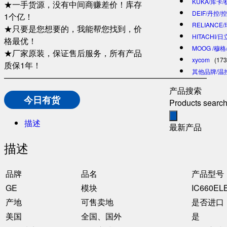
KUKA/库卡
★一手货源，没有中间商赚差价！库存
DEIF/丹控/
1个亿！
RELIANCE
★只要是您想要的，我能帮您找到，价
HITACHI/
格最优！
MOOG /穆
★厂家原装，保证售后服务，所有产品
xycom
(173
质保1年！
其他品牌/温
—————————————————————————
产品搜索
今日有货
Products searc
描述
最新产品
描述
品牌
品名
产品型号
GE
模块
IC660EL
产地
可售卖地
是否进口
美国
全国、国外
是