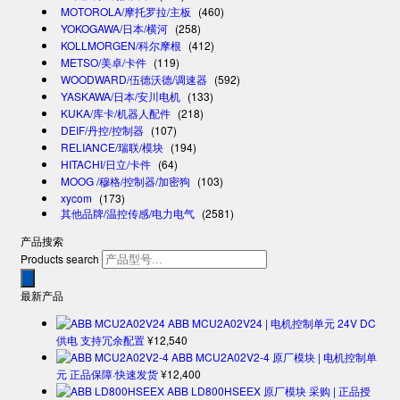
MOTOROLA/摩托罗拉/主板
(460)
YOKOGAWA/日本/横河
(258)
KOLLMORGEN/科尔摩根
(412)
METSO/美卓/卡件
(119)
WOODWARD/伍德沃德/调速器
(592)
YASKAWA/日本/安川电机
(133)
KUKA/库卡/机器人配件
(218)
DEIF/丹控/控制器
(107)
RELIANCE/瑞联/模块
(194)
HITACHI/日立/卡件
(64)
MOOG /穆格/控制器/加密狗
(103)
xycom
(173)
其他品牌/温控传感/电力电气
(2581)
产品搜索
Products search
最新产品
ABB MCU2A02V24 | 电机控制单元 24V DC
供电 支持冗余配置
¥
12,540
ABB MCU2A02V2-4 原厂模块 | 电机控制单
元 正品保障·快速发货
¥
12,400
ABB LD800HSEEX 原厂模块 采购 | 正品授