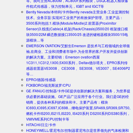
等。我司主营AC800M，AC800F系列模块，DSQC机器人模块备
件枕式传感器，张力控制单元，IGBT and IGCT等
Bently Nevada/本特利/卡件
Bently nevada主营业务:工业监测控制
技术。业务宗旨:实现对工业资产的有效保护管理。主要产品：
3500系列包括:1.模块(Module/Modle)2.前置器(Proximitor
Sensor)3.线缆(Cable)4.机架(Rack/Chassis)3500/20 框架接口模
块3500/22M 瞬态数据接口3500/25 改进的键相器模块3500/15电
源模块…等
EMERSON OVATION/艾默生
Emerson 是技术与工程领域的全球领
袖,在商业、工业和消费者市场中,为全世界的客户开发并提供创新
的解决方案。主要经销：Emerson ovation西屋
1C311,1C312,1X00,5X00系列，Deltav德尔塔夫，EPRO系列传
感器前置器VE3008 、CE3008 、SE3008、VE3007，SE4006P2
等…
EPRO/德国/传感器
FOXBORO/福克斯波罗/CPU
GE /FANUC/控制器/卡件
GE提供创新的解决方案和服务，为世界提
供必要的基础设施。GE产品广泛应用于各个行业。我们是GE的经
销商，提供各种系列的模块和卡。主要产品有：模块
IC693,IC695,IC697,IC698…继电保护装置,SR469,SR369,SR750,
燃机卡件IS200,IS215,IS220, IS420系列 DS200系列DS380系列，
VMIVME系列CPU控制卡等
HITACHI/日立/卡件
HONEYWELL/霍尼韦尔/控制器
霍尼韦尔是世界领先的气体检测和