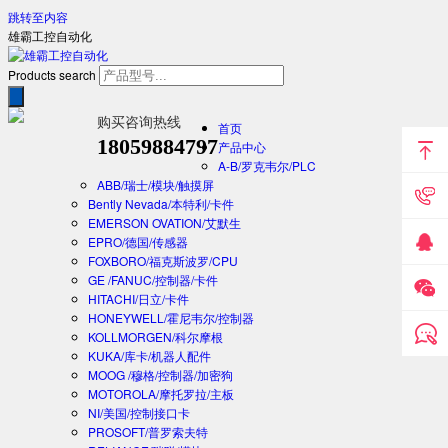
跳转至内容
雄霸工控自动化
Products search
购买咨询热线
首页
18059884797
产品中心
A-B/罗克韦尔/PLC
ABB/瑞士/模块/触摸屏
Bently Nevada/本特利/卡件
EMERSON OVATION/艾默生
EPRO/德国/传感器
FOXBORO/福克斯波罗/CPU
GE /FANUC/控制器/卡件
HITACHI/日立/卡件
HONEYWELL/霍尼韦尔/控制器
KOLLMORGEN/科尔摩根
KUKA/库卡/机器人配件
MOOG /穆格/控制器/加密狗
MOTOROLA/摩托罗拉/主板
NI/美国/控制接口卡
PROSOFT/普罗索夫特