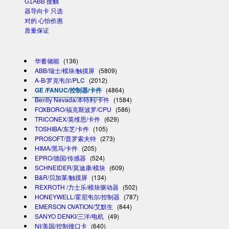
G1ABB 接触
器导向卡 只选
对的 心怡价惠
质量保证
华蓄储能
(136)
ABB/瑞士/模块/触摸屏
(5809)
A-B/罗克韦尔/PLC
(2012)
GE /FANUC/控制器/卡件
(4864)
Bently Nevada/本特利/卡件
(1584)
FOXBORO/福克斯波罗/CPU
(586)
TRICONEX/英维思/卡件
(629)
TOSHIBA/东芝/卡件
(105)
PROSOFT/普罗索夫特
(273)
HIMA/黑马/卡件
(205)
EPRO/德国/传感器
(524)
SCHNEIDER/莫迪康/模块
(609)
B&R/贝加莱/触摸屏
(134)
REXROTH /力士乐/模块驱动器
(502)
HONEYWELL/霍尼韦尔/控制器
(787)
EMERSON OVATION/艾默生
(844)
SANYO DENKI/三洋/电机
(49)
NI/美国/控制接口卡
(640)