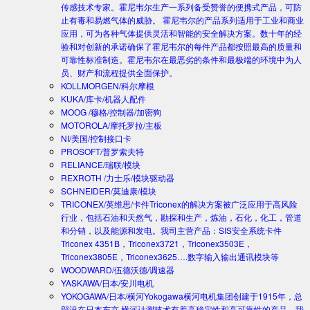
传感技术专家。霍尼韦尔生产一系列备受赞誉的便携式产品，可防
止有毒和易燃气体的威胁。 霍尼韦尔的产品系列适用于工业和商业
应用，可为各种气体提供灵活和智能的安全解决方案。数十年的经
验和对创新的承诺确保了霍尼韦尔的每件产品都按照最高的质量和
可靠性标准制造。霍尼韦尔在最恶劣的条件和最极端的环境中为人
员、财产和流程提供全面保护。
KOLLMORGEN/科尔摩根
KUKA/库卡/机器人配件
MOOG /穆格/控制器/加密狗
MOTOROLA/摩托罗拉/主板
NI/美国/控制接口卡
PROSOFT/普罗索夫特
RELIANCE/瑞联/模块
REXROTH /力士乐/模块驱动器
SCHNEIDER/莫迪康/模块
TRICONEX/英维思/卡件
Triconex的解决方案被广泛应用于高风险
行业，包括石油和天然气，勘探和生产，炼油，石化，化工，管道
和分销，以及能源和发电。我司主营产品：SIS安全系统卡件
Triconex 4351B，Triconex3721，Triconex3503E，
Triconex3805E，Triconex3625….数字输入输出通讯模块等
WOODWARD/伍德沃德/调速器
YASKAWA/日本/安川电机
YOKOGAWA/日本/横河
Yokogawa横河电机集团创建于1915年，总
部设在日本东京.横河计测技术有着高稳定性和高可靠性的产品。我