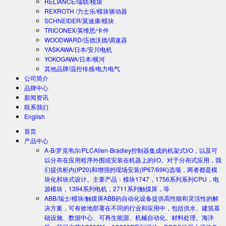
RELIANCE/瑞联/模块
REXROTH /力士乐/模块驱动器
SCHNEIDER/莫迪康/模块
TRICONEX/英维思/卡件
WOODWARD/伍德沃德/调速器
YASKAWA/日本/安川电机
YOKOGAWA/日本/横河
其他品牌/温控传感/电力电气
公司简介
品牌中心
新闻资讯
联系我们
English
首页
产品中心
A-B/罗克韦尔/PLC
Allen-Bradley控制器集成的机架式I/O，以及可
以分布在应用程序外围或安装在机器上的I/O。对于分布式应用，我
们提供柜内(IP20)和增强的现场安装(IP67/69K)选项，两者都是模
块化和块式设计。主要产品：模块1747，1756系列系列CPU，电
源模块，1394系列电机，2711系列触摸屏，等
ABB/瑞士/模块/触摸屏
ABB的自动化设备提供高性能和灵活性的解
决方案，可有效地部署在不同的行业和应用中，包括供水、建筑基
础设施、数据中心、可再生能源、机械自动化、材料处理、海洋