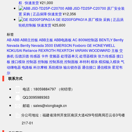
权 · 快速发货
¥
21,000
ABB JSD-TD25P-C20700 原厂安全装
置 采购 | 正品保障·快速发货
¥
12,356
GE IS200FGPAG1A 原厂模块 采购 | 正品涡
轮机控制板 快速发货
¥
25,600
标签
AB
ABB
ABB主控板
ABB主板
ABB电路板
AC 800M控制器
BENTLY
Bently
Nevada
Bently Nevada 3500
EMERSON
Foxboro
GE
HONEYWELL
KOKUSAI
Reliance
REXROTH
REXRTOH
VARIAN
WOODWARD
主板
交
换机
伍德沃德
传感器
卡件
变频器
处理器单元
处理器模块
张力传感器
接口
板
接口模块
控制器
控制板
控制系统
控制面板
本特利
模块
模拟输入模块
气
动继电器
电路板
科尔摩根
系统模块
输出锁存器
通信接口
通信模块
霍尼韦
尔
联系方式
电话：18059884797 （何经理）
QQ:3095989363
邮箱：sales@xiongbagk.cn
分公司地址：福建省漳州开发区南滨大道429号招商局芯云谷3号楼
217-01