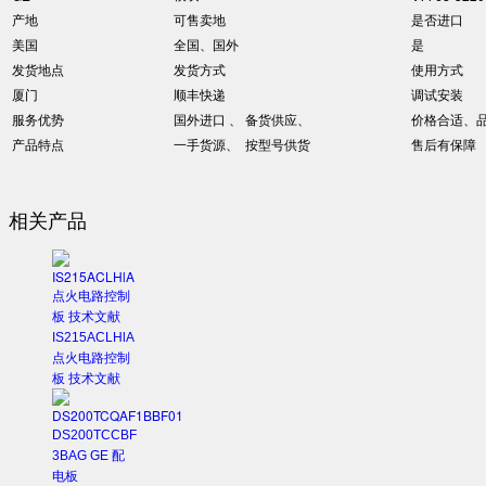
产地
可售卖地
是否进口
美国
全国、国外
是
发货地点
发货方式
使用方式
厦门
顺丰快递
调试安装
服务优势
国外进口 、 备货供应、
价格合适、
产品特点
一手货源、 按型号供货
售后有保障
相关产品
IS215ACLHlA
点火电路控制
板 技术文献
DS200TCCBF
3BAG GE 配
电板