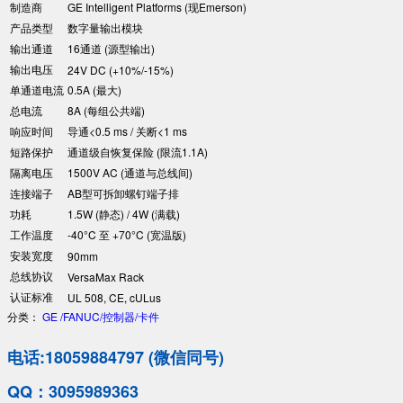
制造商
GE Intelligent Platforms (现Emerson)
产品类型
数字量输出模块
输出通道
16通道 (源型输出)
输出电压
24V DC (+10%/-15%)
单通道电流
0.5A (最大)
总电流
8A (每组公共端)
响应时间
导通<0.5 ms / 关断<1 ms
短路保护
通道级自恢复保险 (限流1.1A)
隔离电压
1500V AC (通道与总线间)
连接端子
AB型可拆卸螺钉端子排
功耗
1.5W (静态) / 4W (满载)
工作温度
-40°C 至 +70°C (宽温版)
安装宽度
90mm
总线协议
VersaMax Rack
认证标准
UL 508, CE, cULus
分类：
GE /FANUC/控制器/卡件
电话:18059884797 (微信同号)
QQ：3095989363