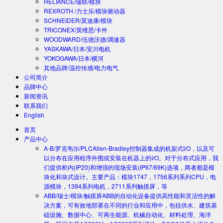
RELIANCE/瑞联/模块
REXROTH /力士乐/模块驱动器
SCHNEIDER/莫迪康/模块
TRICONEX/英维思/卡件
WOODWARD/伍德沃德/调速器
YASKAWA/日本/安川电机
YOKOGAWA/日本/横河
其他品牌/温控传感/电力电气
公司简介
品牌中心
新闻资讯
联系我们
English
首页
产品中心
A-B/罗克韦尔/PLC
Allen-Bradley控制器集成的机架式I/O，以及可
以分布在应用程序外围或安装在机器上的I/O。对于分布式应用，我
们提供柜内(IP20)和增强的现场安装(IP67/69K)选项，两者都是模
块化和块式设计。主要产品：模块1747，1756系列系列CPU，电
源模块，1394系列电机，2711系列触摸屏，等
ABB/瑞士/模块/触摸屏
ABB的自动化设备提供高性能和灵活性的解
决方案，可有效地部署在不同的行业和应用中，包括供水、建筑基
础设施、数据中心、可再生能源、机械自动化、材料处理、海洋