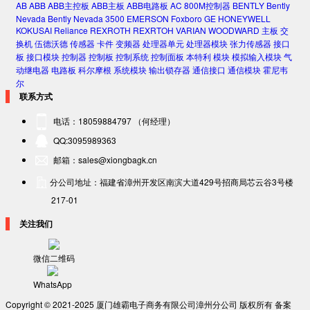
AB
ABB
ABB主控板
ABB主板
ABB电路板
AC 800M控制器
BENTLY
Bently
Nevada
Bently Nevada 3500
EMERSON
Foxboro
GE
HONEYWELL
KOKUSAI
Reliance
REXROTH
REXRTOH
VARIAN
WOODWARD
主板
交
换机
伍德沃德
传感器
卡件
变频器
处理器单元
处理器模块
张力传感器
接口
板
接口模块
控制器
控制板
控制系统
控制面板
本特利
模块
模拟输入模块
气
动继电器
电路板
科尔摩根
系统模块
输出锁存器
通信接口
通信模块
霍尼韦
尔
联系方式
电话：18059884797 （何经理）
QQ:3095989363
邮箱：sales@xiongbagk.cn
分公司地址：福建省漳州开发区南滨大道429号招商局芯云谷3号楼
217-01
关注我们
微信二维码
WhatsApp
Copyright © 2021-2025 厦门雄霸电子商务有限公司漳州分公司 版权所有 备案