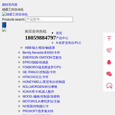
跳转至内容
雄霸工控自动化
Products search
购买咨询热线
首页
18059884797
产品中心
A-B/罗克韦尔/PLC
ABB/瑞士/模块/触摸屏
Bently Nevada/本特利/卡件
EMERSON OVATION/艾默生
EPRO/德国/传感器
FOXBORO/福克斯波罗/CPU
GE /FANUC/控制器/卡件
HITACHI/日立/卡件
HONEYWELL/霍尼韦尔/控制器
KOLLMORGEN/科尔摩根
KUKA/库卡/机器人配件
MOOG /穆格/控制器/加密狗
MOTOROLA/摩托罗拉/主板
NI/美国/控制接口卡
PROSOFT/普罗索夫特