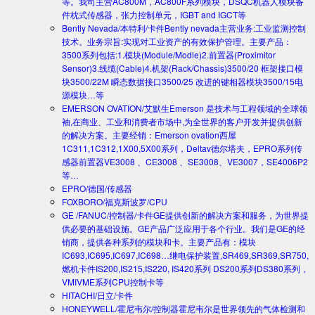
等。我司主营AC800M，AC800F系列模块，DSQC机器人模块备
件枕式传感器，张力控制单元，IGBT and IGCT等
Bently Nevada/本特利/卡件
Bently nevada主营业务:工业监测控制
技术。业务宗旨:实现对工业资产的有效保护管理。主要产品：
3500系列包括:1.模块(Module/Modle)2.前置器(Proximitor
Sensor)3.线缆(Cable)4.机架(Rack/Chassis)3500/20 框架接口模
块3500/22M 瞬态数据接口3500/25 改进的键相器模块3500/15电
源模块…等
EMERSON OVATION/艾默生
Emerson 是技术与工程领域的全球领
袖,在商业、工业和消费者市场中,为全世界的客户开发并提供创新
的解决方案。主要经销：Emerson ovation西屋
1C311,1C312,1X00,5X00系列，Deltav德尔塔夫，EPRO系列传
感器前置器VE3008 、CE3008 、SE3008、VE3007，SE4006P2
等…
EPRO/德国/传感器
FOXBORO/福克斯波罗/CPU
GE /FANUC/控制器/卡件
GE提供创新的解决方案和服务，为世界提
供必要的基础设施。GE产品广泛应用于各个行业。我们是GE的经
销商，提供各种系列的模块和卡。主要产品有：模块
IC693,IC695,IC697,IC698…继电保护装置,SR469,SR369,SR750,
燃机卡件IS200,IS215,IS220, IS420系列 DS200系列DS380系列，
VMIVME系列CPU控制卡等
HITACHI/日立/卡件
HONEYWELL/霍尼韦尔/控制器
霍尼韦尔是世界领先的气体检测和