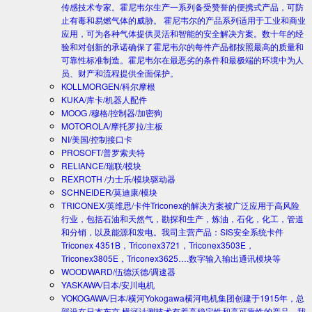
传感技术专家。霍尼韦尔生产一系列备受赞誉的便携式产品，可防
止有毒和易燃气体的威胁。 霍尼韦尔的产品系列适用于工业和商业
应用，可为各种气体提供灵活和智能的安全解决方案。数十年的经
验和对创新的承诺确保了霍尼韦尔的每件产品都按照最高的质量和
可靠性标准制造。霍尼韦尔在最恶劣的条件和最极端的环境中为人
员、财产和流程提供全面保护。
KOLLMORGEN/科尔摩根
KUKA/库卡/机器人配件
MOOG /穆格/控制器/加密狗
MOTOROLA/摩托罗拉/主板
NI/美国/控制接口卡
PROSOFT/普罗索夫特
RELIANCE/瑞联/模块
REXROTH /力士乐/模块驱动器
SCHNEIDER/莫迪康/模块
TRICONEX/英维思/卡件
Triconex的解决方案被广泛应用于高风险
行业，包括石油和天然气，勘探和生产，炼油，石化，化工，管道
和分销，以及能源和发电。我司主营产品：SIS安全系统卡件
Triconex 4351B，Triconex3721，Triconex3503E，
Triconex3805E，Triconex3625….数字输入输出通讯模块等
WOODWARD/伍德沃德/调速器
YASKAWA/日本/安川电机
YOKOGAWA/日本/横河
Yokogawa横河电机集团创建于1915年，总
部设在日本东京.横河计测技术有着高稳定性和高可靠性的产品。我