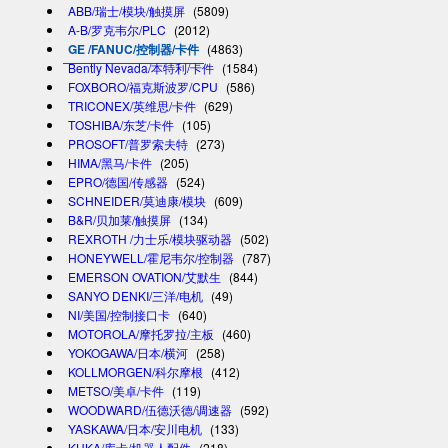
ABB/瑞士/模块/触摸屏
(5809)
A-B/罗克韦尔/PLC
(2012)
GE /FANUC/控制器/卡件
(4863)
Bently Nevada/本特利/卡件
(1584)
FOXBORO/福克斯波罗/CPU
(586)
TRICONEX/英维思/卡件
(629)
TOSHIBA/东芝/卡件
(105)
PROSOFT/普罗索夫特
(273)
HIMA/黑马/卡件
(205)
EPRO/德国/传感器
(524)
SCHNEIDER/莫迪康/模块
(609)
B&R/贝加莱/触摸屏
(134)
REXROTH /力士乐/模块驱动器
(502)
HONEYWELL/霍尼韦尔/控制器
(787)
EMERSON OVATION/艾默生
(844)
SANYO DENKI/三洋/电机
(49)
NI/美国/控制接口卡
(640)
MOTOROLA/摩托罗拉/主板
(460)
YOKOGAWA/日本/横河
(258)
KOLLMORGEN/科尔摩根
(412)
METSO/美卓/卡件
(119)
WOODWARD/伍德沃德/调速器
(592)
YASKAWA/日本/安川电机
(133)
KUKA/库卡/机器人配件
(218)