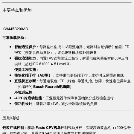
主要特点和优势
IC9445B200AB
​可靠负载驱动​
​：
​智能通道保护​
​：每路输出集成1.1A限流电路，短路时自动切断并触发LED
报警（恢复后自动复位），避免烧毁模块或外部设备
​强抗浪涌能力​
​：内置TVS管和续流二极管，耐受电磁阀关断时的60V反向
尖峰（超过IEC 61000-4-5 Level 3）
​便捷工程实施​
​：
​模块化端子排（AB型）​
​：支持带电更换端子排，维护时无需重新接线
​直观状态诊断​
​：每通道双色LED（绿色=导通/红色=故障）快速定位异常点
（如堵转的 ​
​Bosch Rexroth电磁阀​
​）
​环境适应性​
​：
​-40℃冷启动性能​
​：工业级元器件保障寒区物流分拣线稳定运行
​低功耗设计​
​：满载功率<4W，减少控制系统散热负担
应用领域
​包装产线控制​
​：驱动 ​
​Festo CPV阀岛​
​控制气动推杆，实现高速装盒机（>200包/分
钟）的精准定位，单通道0.5A电流满足多数气缸电磁阀需求。