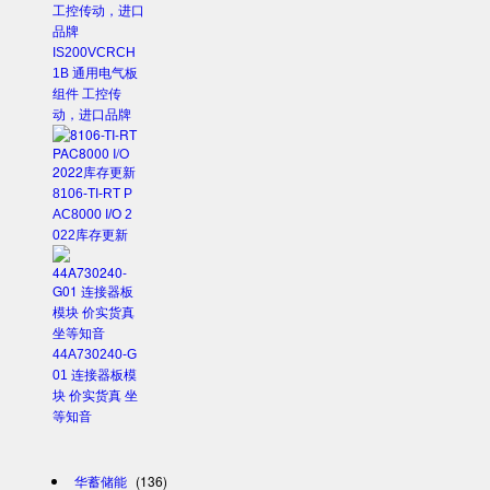
IS200VCRCH
1B 通用电气板
组件 工控传
动，进口品牌
8106-TI-RT P
AC8000 I/O 2
022库存更新
44A730240-G
01 连接器板模
块 价实货真 坐
等知音
华蓄储能
(136)