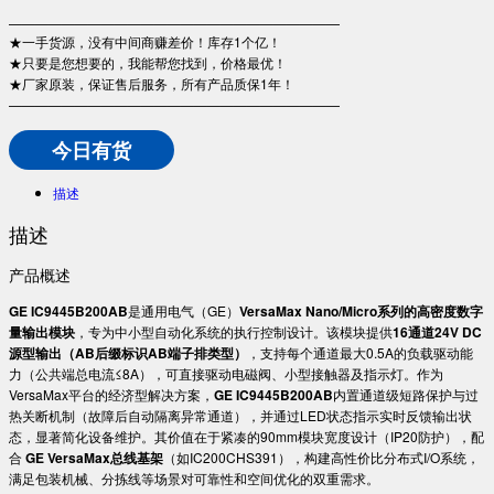
—————————————————————————
★一手货源，没有中间商赚差价！库存1个亿！
★只要是您想要的，我能帮您找到，价格最优！
★厂家原装，保证售后服务，所有产品质保1年！
—————————————————————————
今日有货
描述
描述
产品概述
​GE IC9445B200AB​
​是通用电气（GE）​
​VersaMax Nano/Micro系列的高密度数字
量输出模块​
​，专为中小型自动化系统的执行控制设计。该模块提供​
​16通道24V DC
源型输出（AB后缀标识AB端子排类型）​
​，支持每个通道最大0.5A的负载驱动能
力（公共端总电流≤8A），可直接驱动电磁阀、小型接触器及指示灯。作为
VersaMax平台的经济型解决方案，​
​GE IC9445B200AB​
​内置通道级短路保护与过
热关断机制（故障后自动隔离异常通道），并通过LED状态指示实时反馈输出状
态，显著简化设备维护。其价值在于紧凑的90mm模块宽度设计（IP20防护），配
合 ​
​GE VersaMax总线基架​
​（如IC200CHS391），构建高性价比分布式I/O系统，
满足包装机械、分拣线等场景对可靠性和空间优化的双重需求。