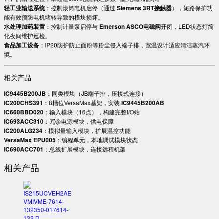
​轻工业输送系统​
​：控制滚筒电机启停（通过 ​
​Siemens 3RT接触器​
​），短路保护功
能有效预防电机堵转导致的模块损坏。
​水处理加药装置​
​：控制计量泵启停与 ​
​Emerson ASCO电磁阀​
​开闭，LED状态灯简
化夜间维护巡检。
​食品加工设备​
​：IP20防护防止面粉等粉尘侵入端子排，宽温设计适应清洁蒸汽环
境。
相关产品
​IC9445B200JB​
​：同类模块（JB端子排，压接式连接）
​IC200CHS391​
​：8槽位VersaMax基架，安装 ​
​IC9445B200AB​
​IC660BBD020​
​：输入模块（16点），构建完整I/O站
​IC693ACC310​
​：冗余电源模块，供电保障
​IC200ALG234​
​：模拟量输入模块，扩展温控功能
​VersaMax EPU005​
​：编程单元，本地调试模块状态
​IC690ACC701​
​：总线扩展模块，连接远程机架
相关产品