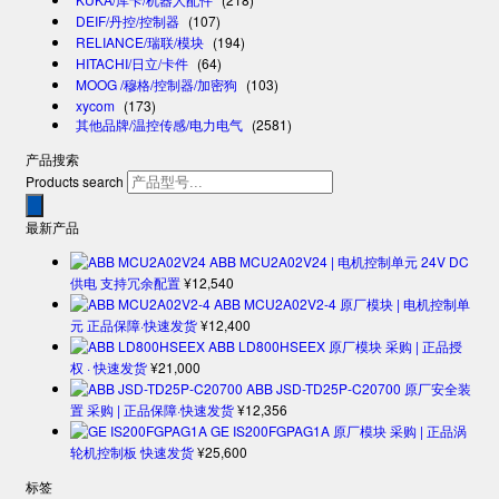
DEIF/丹控/控制器
(107)
RELIANCE/瑞联/模块
(194)
HITACHI/日立/卡件
(64)
MOOG /穆格/控制器/加密狗
(103)
xycom
(173)
其他品牌/温控传感/电力电气
(2581)
产品搜索
Products search
最新产品
ABB MCU2A02V24 | 电机控制单元 24V DC
供电 支持冗余配置
¥
12,540
ABB MCU2A02V2-4 原厂模块 | 电机控制单
元 正品保障·快速发货
¥
12,400
ABB LD800HSEEX 原厂模块 采购 | 正品授
权 · 快速发货
¥
21,000
ABB JSD-TD25P-C20700 原厂安全装
置 采购 | 正品保障·快速发货
¥
12,356
GE IS200FGPAG1A 原厂模块 采购 | 正品涡
轮机控制板 快速发货
¥
25,600
标签