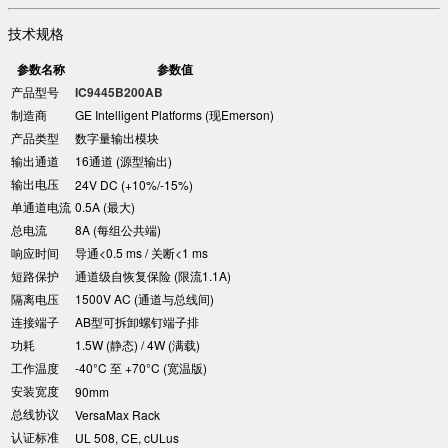
技术规格
参数名称
参数值
产品型号
​IC9445B200AB​
制造商
GE Intelligent Platforms (现Emerson)
产品类型
数字量输出模块
输出通道
16通道 (源型输出)
输出电压
24V DC (+10%/-15%)
单通道电流
0.5A (最大)
总电流
8A (每组公共端)
响应时间
导通<0.5 ms / 关断<1 ms
短路保护
通道级自恢复保险 (限流1.1A)
隔离电压
1500V AC (通道与总线间)
连接端子
AB型可拆卸螺钉端子排
功耗
1.5W (静态) / 4W (满载)
工作温度
-40°C 至 +70°C (宽温版)
安装宽度
90mm
总线协议
VersaMax Rack
认证标准
UL 508, CE, cULus