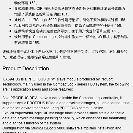
动化环境
158
。
显式梯形逻辑 CIP 消息块提供从属状态诊断数据和非循环消息传递能力，
增强了系统的监控和诊断功能
161
。
通过 Studio/RSLogix 5000 软件进行配置，简化了安装和调试过程
158
。
以太网接口允许远程诊断和故障排除，提高了系统维护的便捷性
158
。
提供简单快速启动的完整程序示例，便于用户快速部署和应用
158
。
设计用于在 CompactLogix 控制器中作为一个标准的 I/O 模块，易于与现
有系统集成
160
。
该模块适用于多种工业自动化应用，包括但不限于制造、过程控制、石油和天然
气、水处理等，能够提高系统性能和可靠性。
Product Description
ILX69-PBS is a PROFIBUS DPV1 slave module produced by ProSoft
Technology, mainly used in the CompactLogix series PLC system, the following
are its application areas and some features:
As a PROFIBUS DPV1 slave module inside the CompactLogix controller, it
supports cyclic PROFIBUS I/O data and acyclic messages, suitable for industrial
automation environments requiring PROFIBUS communication.
Explicit trapezoidal logic CIP message block provides slave state diagnostic
data and acyclic message passing capability, which enhances the monitoring
and diagnosis function of the system.
Configuration via Studio/RSLogix 5000 software simplifies installation and
commissioning.