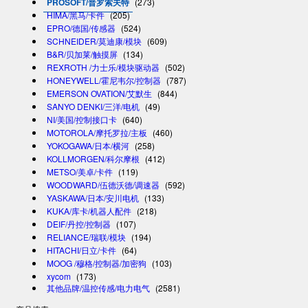
PROSOFT/普罗索夫特
(273)
HIMA/黑马/卡件
(205)
EPRO/德国/传感器
(524)
SCHNEIDER/莫迪康/模块
(609)
B&R/贝加莱/触摸屏
(134)
REXROTH /力士乐/模块驱动器
(502)
HONEYWELL/霍尼韦尔/控制器
(787)
EMERSON OVATION/艾默生
(844)
SANYO DENKI/三洋/电机
(49)
NI/美国/控制接口卡
(640)
MOTOROLA/摩托罗拉/主板
(460)
YOKOGAWA/日本/横河
(258)
KOLLMORGEN/科尔摩根
(412)
METSO/美卓/卡件
(119)
WOODWARD/伍德沃德/调速器
(592)
YASKAWA/日本/安川电机
(133)
KUKA/库卡/机器人配件
(218)
DEIF/丹控/控制器
(107)
RELIANCE/瑞联/模块
(194)
HITACHI/日立/卡件
(64)
MOOG /穆格/控制器/加密狗
(103)
xycom
(173)
其他品牌/温控传感/电力电气
(2581)