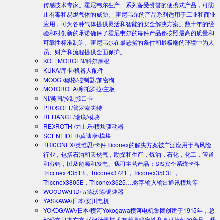
传感技术专家。霍尼韦尔生产一系列备受赞誉的便携式产品，可防
止有毒和易燃气体的威胁。 霍尼韦尔的产品系列适用于工业和商业
应用，可为各种气体提供灵活和智能的安全解决方案。数十年的经
验和对创新的承诺确保了霍尼韦尔的每件产品都按照最高的质量和
可靠性标准制造。霍尼韦尔在最恶劣的条件和最极端的环境中为人
员、财产和流程提供全面保护。
KOLLMORGEN/科尔摩根
KUKA/库卡/机器人配件
MOOG /穆格/控制器/加密狗
MOTOROLA/摩托罗拉/主板
NI/美国/控制接口卡
PROSOFT/普罗索夫特
RELIANCE/瑞联/模块
REXROTH /力士乐/模块驱动器
SCHNEIDER/莫迪康/模块
TRICONEX/英维思/卡件
Triconex的解决方案被广泛应用于高风险
行业，包括石油和天然气，勘探和生产，炼油，石化，化工，管道
和分销，以及能源和发电。我司主营产品：SIS安全系统卡件
Triconex 4351B，Triconex3721，Triconex3503E，
Triconex3805E，Triconex3625….数字输入输出通讯模块等
WOODWARD/伍德沃德/调速器
YASKAWA/日本/安川电机
YOKOGAWA/日本/横河
Yokogawa横河电机集团创建于1915年，总
部设在日本东京.横河计测技术有着高稳定性和高可靠性的产品。我