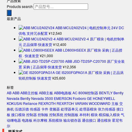
产品搜索
Products search
最新产品
ABB MCU2A02V24 | 电机控制单元 24V DC
供电 支持冗余配置
¥
12,540
ABB MCU2A02V2-4 原厂模块 | 电机控制单
元 正品保障·快速发货
¥
12,400
ABB LD800HSEEX 原厂模块 采购 | 正品授
权 · 快速发货
¥
21,000
ABB JSD-TD25P-C20700 原厂安全装
置 采购 | 正品保障·快速发货
¥
12,356
GE IS200FGPAG1A 原厂模块 采购 | 正品涡
轮机控制板 快速发货
¥
25,600
标签
AB
ABB
ABB主控板
ABB主板
ABB电路板
AC 800M控制器
BENTLY
Bently
Nevada
Bently Nevada 3500
EMERSON
Foxboro
GE
HONEYWELL
KOKUSAI
Reliance
REXROTH
REXRTOH
VARIAN
WOODWARD
主板
交
换机
伍德沃德
传感器
卡件
变频器
处理器单元
处理器模块
张力传感器
接口
板
接口模块
控制器
控制板
控制系统
控制面板
本特利
模块
模拟输入模块
气
动继电器
电路板
科尔摩根
系统模块
输出锁存器
通信接口
通信模块
霍尼韦
尔
联系方式