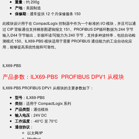
重量
：约 200g
产地
：美国制造
保修期
：通常提供 12 个月保修服务
150
此模块设计用于在 CompactLogix 控制器中作为一个标准的 I/O 模块，并且可以通
过 CIP 背板通信支持梯形图逻辑报文
151
。PROFIBUS DP循环数据为 244 字节
输入/244 字节输出，非循环读/写能力为 240 字节，支持多种波特率，包括自动检
测模式
150
。ILX69-PBS 模块适用于需要 PROFIBUS 通信能力的工业自动化应
用，能够提高系统性能和可靠性。
ILX69-PBS
产品参数：ILX69-PBS PROFIBUS DPV1 从模块
ILX69-PBS PROFIBUS DPV1 从模块的主要参数如下：
型号
：ILX69-PBS
类别
：适用于 CompactLogix 系列
产品类型
：通信模块
输入电压
：24V DC
工作温度
：-40℃ 至 70℃
通信协议
：
以太网/IP
Modbus