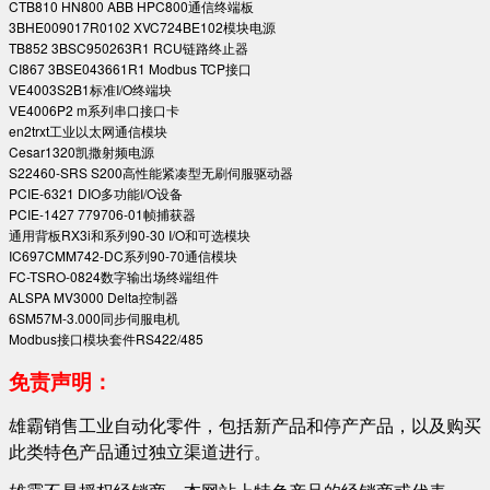
CTB810 HN800 ABB HPC800通信终端板
3BHE009017R0102 XVC724BE102模块电源
TB852 3BSC950263R1 RCU链路终止器
CI867 3BSE043661R1 Modbus TCP接口
VE4003S2B1标准I/O终端块
VE4006P2 m系列串口接口卡
en2trxt工业以太网通信模块
Cesar1320凯撒射频电源
S22460-SRS S200高性能紧凑型无刷伺服驱动器
PCIE-6321 DIO多功能I/O设备
PCIE-1427 779706-01帧捕获器
通用背板RX3i和系列90-30 I/O和可选模块
IC697CMM742-DC系列90-70通信模块
FC-TSRO-0824数字输出场终端组件
ALSPA MV3000 Delta控制器
6SM57M-3.000同步伺服电机
Modbus接口模块套件RS422/485
免责声明：
雄霸销售工业自动化零件，包括新产品和停产产品，以及购买
此类特色产品通过独立渠道进行。