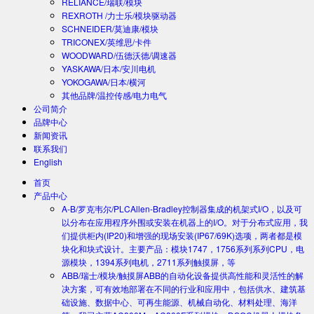
RELIANCE/瑞联/模块
REXROTH /力士乐/模块驱动器
SCHNEIDER/莫迪康/模块
TRICONEX/英维思/卡件
WOODWARD/伍德沃德/调速器
YASKAWA/日本/安川电机
YOKOGAWA/日本/横河
其他品牌/温控传感/电力电气
公司简介
品牌中心
新闻资讯
联系我们
English
首页
产品中心
A-B/罗克韦尔/PLC
Allen-Bradley控制器集成的机架式I/O，以及可
以分布在应用程序外围或安装在机器上的I/O。对于分布式应用，我
们提供柜内(IP20)和增强的现场安装(IP67/69K)选项，两者都是模
块化和块式设计。主要产品：模块1747，1756系列系列CPU，电
源模块，1394系列电机，2711系列触摸屏，等
ABB/瑞士/模块/触摸屏
ABB的自动化设备提供高性能和灵活性的解
决方案，可有效地部署在不同的行业和应用中，包括供水、建筑基
础设施、数据中心、可再生能源、机械自动化、材料处理、海洋