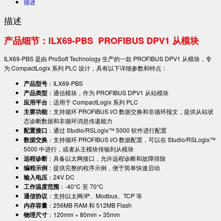
描述
描述
产品细节：ILX69-PBS PROFIBUS DPV1 从模块
ILX69-PBS 是由 ProSoft Technology 生产的一款 PROFIBUS DPV1 从模块，专
为 CompactLogix 系列 PLC 设计，具有以下详细参数和特点：
产品型号
：ILX69-PBS
产品类型
：通信模块，作为 PROFIBUS DPV1 从站模块
应用平台
：适用于 CompactLogix 系列 PLC
主要功能
：支持循环 PROFIBUS I/O 数据交换和非循环报文，提供从站状
态诊断数据和非循环消息传递能力
配置接口
：通过 Studio/RSLogix™ 5000 软件进行配置
数据交换
：支持循环 PROFIBUS I/O 数据配置，可以在 Studio/RSLogix™
5000 中进行，或者从主模块传输到从模块
远程诊断
：具备以太网接口，允许远程诊断和故障排除
编程示例
：提供完整的程序示例，便于简单快速启动
输入电压
：24V DC
工作温度范围
：-40℃ 至 70℃
通信协议
：支持以太网/IP、Modbus、TCP 等
内存容量
：256MB RAM 和 512MB Flash
物理尺寸
：120mm × 80mm × 35mm