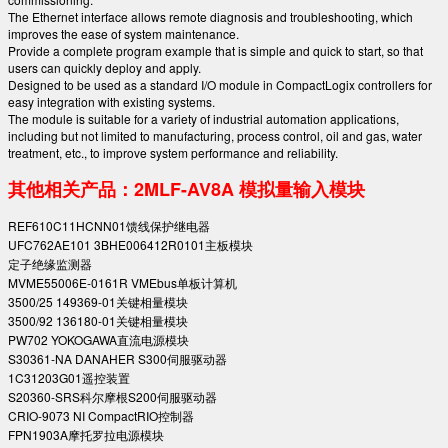
The Ethernet interface allows remote diagnosis and troubleshooting, which
improves the ease of system maintenance.
Provide a complete program example that is simple and quick to start, so that
users can quickly deploy and apply.
Designed to be used as a standard I/O module in CompactLogix controllers for
easy integration with existing systems.
The module is suitable for a variety of industrial automation applications,
including but not limited to manufacturing, process control, oil and gas, water
treatment, etc., to improve system performance and reliability.
其他相关产品：2MLF-AV8A 模拟量输入模块
REF610C11HCNN01馈线保护继电器
UFC762AE101 3BHE006412R0101主板模块
定子绝缘监测器
MVME55006E-0161R VMEbus单板计算机
3500/25 149369-01关键相量模块
3500/92 136180-01关键相量模块
PW702 YOKOGAWA直流电源模块
S30361-NA DANAHER S300伺服驱动器
1C31203G01遥控装置
S20360-SRS科尔摩根S200伺服驱动器
CRIO-9073 NI CompactRIO控制器
FPN1903A摩托罗拉电源模块