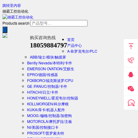
跳转至内容
雄霸工控自动化
Products search
购买咨询热线
首页
18059884797
产品中心
A-B/罗克韦尔/PLC
ABB/瑞士/模块/触摸屏
Bently Nevada/本特利/卡件
EMERSON OVATION/艾默生
EPRO/德国/传感器
FOXBORO/福克斯波罗/CPU
GE /FANUC/控制器/卡件
HITACHI/日立/卡件
HONEYWELL/霍尼韦尔/控制器
KOLLMORGEN/科尔摩根
KUKA/库卡/机器人配件
MOOG /穆格/控制器/加密狗
MOTOROLA/摩托罗拉/主板
NI/美国/控制接口卡
PROSOFT/普罗索夫特