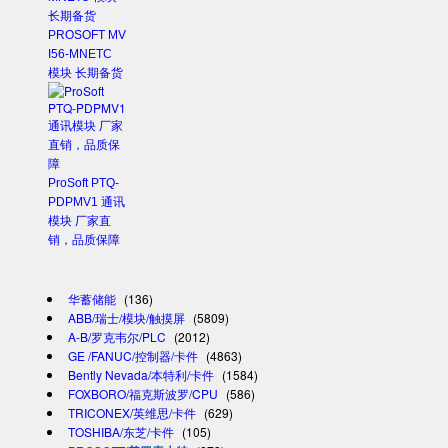
PROSOFT MV
I56-MNETC
模块 长期备货
ProSoft PTQ-
PDPMV1 通讯
模块 厂家直
销，品质保障
华蓄储能
(136)
ABB/瑞士/模块/触摸屏
(5809)
A-B/罗克韦尔/PLC
(2012)
GE /FANUC/控制器/卡件
(4863)
Bently Nevada/本特利/卡件
(1584)
FOXBORO/福克斯波罗/CPU
(586)
TRICONEX/英维思/卡件
(629)
TOSHIBA/东芝/卡件
(105)