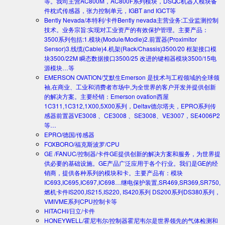
等。我司主营AC800M，AC800F系列模块，DSQC机器人模块备
件枕式传感器，张力控制单元，IGBT and IGCT等
Bently Nevada/本特利/卡件
Bently nevada主营业务:工业监测控制
技术。业务宗旨:实现对工业资产的有效保护管理。主要产品：
3500系列包括:1.模块(Module/Modle)2.前置器(Proximitor
Sensor)3.线缆(Cable)4.机架(Rack/Chassis)3500/20 框架接口模
块3500/22M 瞬态数据接口3500/25 改进的键相器模块3500/15电
源模块…等
EMERSON OVATION/艾默生
Emerson 是技术与工程领域的全球领
袖,在商业、工业和消费者市场中,为全世界的客户开发并提供创新
的解决方案。主要经销：Emerson ovation西屋
1C311,1C312,1X00,5X00系列，Deltav德尔塔夫，EPRO系列传
感器前置器VE3008 、CE3008 、SE3008、VE3007，SE4006P2
等…
EPRO/德国/传感器
FOXBORO/福克斯波罗/CPU
GE /FANUC/控制器/卡件
GE提供创新的解决方案和服务，为世界提
供必要的基础设施。GE产品广泛应用于各个行业。我们是GE的经
销商，提供各种系列的模块和卡。主要产品有：模块
IC693,IC695,IC697,IC698…继电保护装置,SR469,SR369,SR750,
燃机卡件IS200,IS215,IS220, IS420系列 DS200系列DS380系列，
VMIVME系列CPU控制卡等
HITACHI/日立/卡件
HONEYWELL/霍尼韦尔/控制器
霍尼韦尔是世界领先的气体检测和