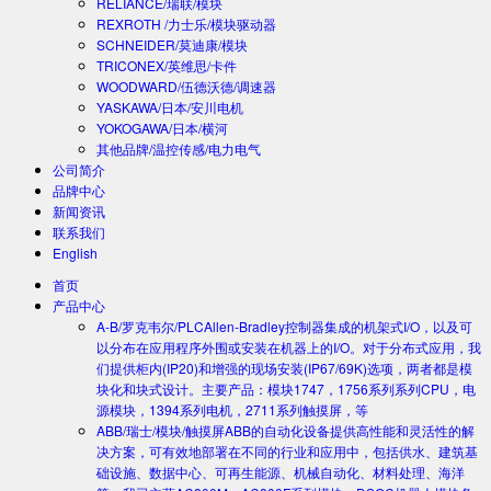
RELIANCE/瑞联/模块
REXROTH /力士乐/模块驱动器
SCHNEIDER/莫迪康/模块
TRICONEX/英维思/卡件
WOODWARD/伍德沃德/调速器
YASKAWA/日本/安川电机
YOKOGAWA/日本/横河
其他品牌/温控传感/电力电气
公司简介
品牌中心
新闻资讯
联系我们
English
首页
产品中心
A-B/罗克韦尔/PLC
Allen-Bradley控制器集成的机架式I/O，以及可
以分布在应用程序外围或安装在机器上的I/O。对于分布式应用，我
们提供柜内(IP20)和增强的现场安装(IP67/69K)选项，两者都是模
块化和块式设计。主要产品：模块1747，1756系列系列CPU，电
源模块，1394系列电机，2711系列触摸屏，等
ABB/瑞士/模块/触摸屏
ABB的自动化设备提供高性能和灵活性的解
决方案，可有效地部署在不同的行业和应用中，包括供水、建筑基
础设施、数据中心、可再生能源、机械自动化、材料处理、海洋