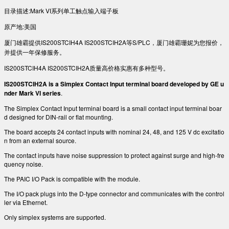
目录描述:Mark VI系列单工触点输入端子板
原产地:美国
厦门雄霸提供IS200STCIH4A IS200STCIH2A等S/PLC，厦门雄霸珊妮为您报价，
并提供一年保修服务。
IS200STCIH4A IS200STCIH2A质量高价格实惠有多种型号。
IS200STCIH2A is a Simplex Contact Input terminal board developed by GE u
nder Mark VI series
.
The Simplex Contact Input terminal board is a small contact input terminal boar
d designed for DIN-rail or flat mounting.
The board accepts 24 contact inputs with nominal 24, 48, and 125 V dc excitatio
n from an external source.
The contact inputs have noise suppression to protect against surge and high-fre
quency noise.
The PAIC I/O Pack is compatible with the module.
The I/O pack plugs into the D-type connector and communicates with the control
ler via Ethernet.
Only simplex systems are supported.