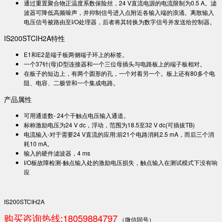
通过重置聚合物正温度系数保险丝，24 V直流电源的电流限制为0.5 A。滤
波器可降低高频噪声，并抑制信号进入点附近各输入端的浪涌。离散输入
电压信号被路由至I/O处理器，后者将其转换为数字信号并发送给控制器。
IS200STCIH2A特性
E1和E2是端子板两侧端子环上的标签。
一个37针(母)D型连接器和一个三位母插头与电路板上的端子板相对。
在板子的短边上，有两个圆形的孔，一个对着另一个。板上还有80多个电
阻、电容、二极管和一个集成电路。
产品属性
可用通道数- 24个干触点电压输入通道。
标称激励电压为24 V dc，浮动，范围为18.5至32 V dc(可插拔TB)
电流输入-对于需要24 V直流的应用:前21个电路消耗2.5 mA，而后三个消
耗10 mA。
输入的硬件滤波器，4 ms
I/O板故障检测-触点输入处的激励电压损失，触点输入在测试模式下没有响
应
IS200STCIH2A
购买咨询热线:18059884797
（微信同号）