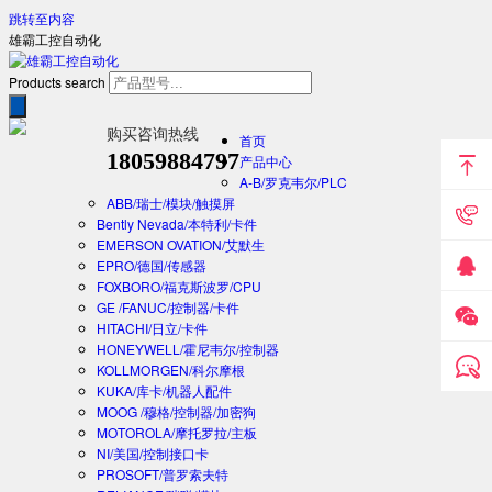
跳转至内容
雄霸工控自动化
Products search
购买咨询热线
首页
18059884797
产品中心
A-B/罗克韦尔/PLC
ABB/瑞士/模块/触摸屏
Bently Nevada/本特利/卡件
EMERSON OVATION/艾默生
EPRO/德国/传感器
FOXBORO/福克斯波罗/CPU
GE /FANUC/控制器/卡件
HITACHI/日立/卡件
HONEYWELL/霍尼韦尔/控制器
KOLLMORGEN/科尔摩根
KUKA/库卡/机器人配件
MOOG /穆格/控制器/加密狗
MOTOROLA/摩托罗拉/主板
NI/美国/控制接口卡
PROSOFT/普罗索夫特