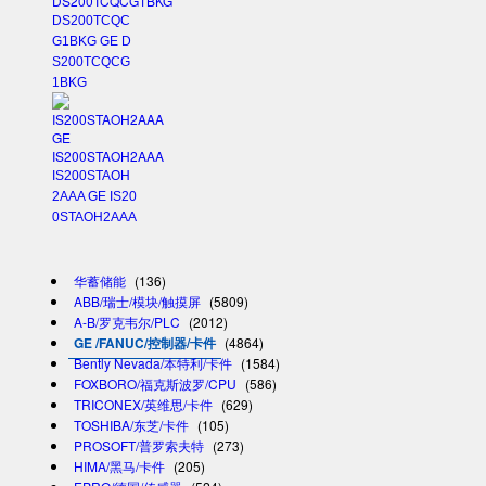
DS200TCQC
G1BKG GE D
S200TCQCG
1BKG
IS200STAOH
2AAA GE IS20
0STAOH2AAA
华蓄储能
(136)
ABB/瑞士/模块/触摸屏
(5809)
A-B/罗克韦尔/PLC
(2012)
GE /FANUC/控制器/卡件
(4864)
Bently Nevada/本特利/卡件
(1584)
FOXBORO/福克斯波罗/CPU
(586)
TRICONEX/英维思/卡件
(629)
TOSHIBA/东芝/卡件
(105)
PROSOFT/普罗索夫特
(273)
HIMA/黑马/卡件
(205)