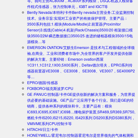
等。我司主营AC800M，AC800F系列模块，DSQC机器人模块备
件枕式传感器，张力控制单元，IGBT and IGCT等
Bently Nevada/本特利/卡件
Bently nevada主营业务:工业监测控制
技术。业务宗旨:实现对工业资产的有效保护管理。主要产品：
3500系列包括:1.模块(Module/Modle)2.前置器(Proximitor
Sensor)3.线缆(Cable)4.机架(Rack/Chassis)3500/20 框架接口模
块3500/22M 瞬态数据接口3500/25 改进的键相器模块3500/15电
源模块…等
EMERSON OVATION/艾默生
Emerson 是技术与工程领域的全球领
袖,在商业、工业和消费者市场中,为全世界的客户开发并提供创新
的解决方案。主要经销：Emerson ovation西屋
1C311,1C312,1X00,5X00系列，Deltav德尔塔夫，EPRO系列传
感器前置器VE3008 、CE3008 、SE3008、VE3007，SE4006P2
等…
EPRO/德国/传感器
FOXBORO/福克斯波罗/CPU
GE /FANUC/控制器/卡件
GE提供创新的解决方案和服务，为世界提
供必要的基础设施。GE产品广泛应用于各个行业。我们是GE的经
销商，提供各种系列的模块和卡。主要产品有：模块
IC693,IC695,IC697,IC698…继电保护装置,SR469,SR369,SR750,
燃机卡件IS200,IS215,IS220, IS420系列 DS200系列DS380系列，
VMIVME系列CPU控制卡等
HITACHI/日立/卡件
HONEYWELL/霍尼韦尔/控制器
霍尼韦尔是世界领先的气体检测和