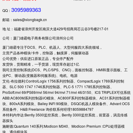
3095989363
QQ：
邮箱：sales@xiongbagk.cn
地 址：福建省漳州开发区南滨大道429号招商局芯云谷3号楼217-01
公司：厦门雄霸电子商务有限公司漳州分公司
厦门雄霸专注于DCS、PLC、机器人、大型伺服四大系统领域，
主营产品各种模块/卡件，控制器，触摸屏，伺服驱动器
公司优势：供应进口原装正品，专业停产配件
发货快，货期精准，一手货源，现货库存超过1亿
我司主营控制系统(DCS、PLC/SPS、CNC)，面板控制器、HMI和显示面板、工
业PC、驱动器(变频器和伺服系统)、电机、电源
艾伦-布拉德利:ControlLogix 1756系列控制器、CompactLogix 1769系列控制
器、SLC 500 1747 1746系列控制器、PLC-5 1771 1785系列控制器、
ProSoft:mvi 69/PS69/mvi 56/mvi 94/mvi 71/mvi 46/3150、ICS TRIPLEX可信系统
ABB:AC800M系列控制器I/O模块、AC800F系列控制器模块、AC31系列控制器模
块、800xA系列模块、Bailey INFI 90模块、DSQC机器人模块备件、Advant OCS
系统备件、H&B Freelance 询价联系何经理18059884797
本特利内华达:Bently 3500监控系统，Bently 3300监控系统，前置器，涡流传感
器探头
施耐德:Quantum 140系列:Modicon M340、Modicon Premium :CPU处理器模
块、通信模块等