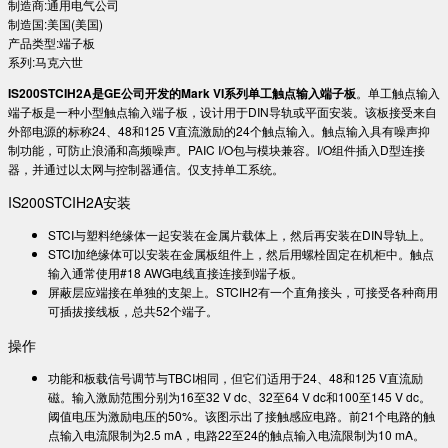
制造商:通用电气公司
制造国:美国(美国)
产品类型:端子板
系列:马克六世
IS200STCIH2A是GE公司开发的Mark VI系列单工触点输入端子板
。单工触点输入
端子板是一种小型触点输入端子板，设计用于DIN导轨或平面安装。该板接受来自
外部电源的标称24、48和125 V直流激励的24个触点输入。触点输入具有噪声抑
制功能，可防止浪涌和高频噪声。PAIC I/O包与模块兼容。I/O组件插入D型连接
器，并通过以太网与控制器通信。仅支持单工系统。
IS200STCIH2A安装
STCI与塑料绝缘体一起安装在金属片载体上，然后再安装在DIN导轨上。
STCI加绝缘体可以安装在金属板组件上，然后用螺栓固定在机柜中。触点
输入通常使用#18 AWG电线直接连接到端子板。
屏蔽层应端接在单独的支架上。STCIH2有一个直角接头，可接受各种商用
可插拔接线板，总共52个端子。
操作
功能和板载信号调节与TBCI相同，但它们适用于24、48和125 V直流励
磁。输入激励范围分别为16至32 V dc、32至64 V dc和100至145 V dc。
阈值电压为激励电压的50%。该图示出了接触感应电路。前21个电路的触
点输入电流限制为2.5 mA，电路22至24的触点输入电流限制为10 mA。