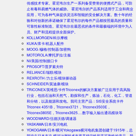
传感技术专家。霍尼韦尔生产一系列备受赞誉的便携式产品，可防
止有毒和易燃气体的威胁。 霍尼韦尔的产品系列适用于工业和商业
应用，可为各种气体提供灵活和智能的安全解决方案。数十年的经
验和对创新的承诺确保了霍尼韦尔的每件产品都按照最高的质量和
可靠性标准制造。霍尼韦尔在最恶劣的条件和最极端的环境中为人
员、财产和流程提供全面保护。
KOLLMORGEN/科尔摩根
KUKA/库卡/机器人配件
MOOG /穆格/控制器/加密狗
MOTOROLA/摩托罗拉/主板
NI/美国/控制接口卡
PROSOFT/普罗索夫特
RELIANCE/瑞联/模块
REXROTH /力士乐/模块驱动器
SCHNEIDER/莫迪康/模块
TRICONEX/英维思/卡件
Triconex的解决方案被广泛应用于高风险
行业，包括石油和天然气，勘探和生产，炼油，石化，化工，管道
和分销，以及能源和发电。我司主营产品：SIS安全系统卡件
Triconex 4351B，Triconex3721，Triconex3503E，
Triconex3805E，Triconex3625….数字输入输出通讯模块等
WOODWARD/伍德沃德/调速器
YASKAWA/日本/安川电机
YOKOGAWA/日本/横河
Yokogawa横河电机集团创建于1915年，总
部设在日本东京.横河计测技术有着高稳定性和高可靠性的产品。我