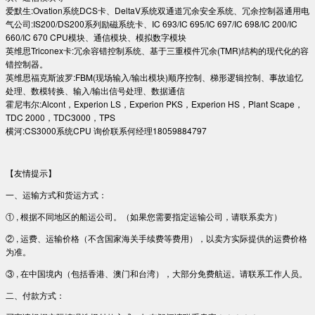
爱默生:Ovation系统DCS卡、DeltaV系统双通道冗余安全系统、冗余控制器通用电
气公司:IS200/DS200系列励磁系统卡、IC 693/IC 695/IC 697/IC 698/IC 200/IC
660/IC 670 CPU模块、通信模块、模拟数字模块
英维思Triconex卡:冗余容错控制系统、基于三重模件冗余(TMR)结构的现代化的容
错控制器。
英维思福克斯波罗:FBM(现场输入/输出模块)顺序控制、梯形逻辑控制、事故追忆
处理、数模转换、输入/输出信号处理、数据通信
霍尼韦尔:Alcont，Experion LS，Experion PKS，Experion HS，Plant Scape，
TDC 2000，TDC3000，TPS
横河:CS3000系统CPU 询价联系何经理18059884797
【友情提示】
一、运输方式和货运方式：
① , 根据不同地区的船运公司。（如果您需要指定运输公司，请联系卖方）
② , 运费、运输价格（不含国家海关手续费等费用），以卖方实际提供的运费价格
为准。
③ , 在中国境内（包括香港、澳门和台湾），大部分免费航运。请联系工作人员。
二、付款方式：