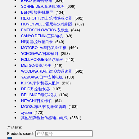
EPRO/德国/传感器
(524)
SCHNEIDER/莫迪康/模块
(609)
B&R/贝加莱/触摸屏
(134)
REXROTH /力士乐/模块驱动器
(502)
HONEYWELL/霍尼韦尔/控制器
(787)
EMERSON OVATION/艾默生
(844)
SANYO DENKI/三洋/电机
(49)
NI/美国/控制接口卡
(640)
MOTOROLA/摩托罗拉/主板
(460)
YOKOGAWA/日本/横河
(258)
KOLLMORGEN/科尔摩根
(412)
METSO/美卓/卡件
(119)
WOODWARD/伍德沃德/调速器
(592)
YASKAWA/日本/安川电机
(133)
KUKA/库卡/机器人配件
(218)
DEIF/丹控/控制器
(107)
RELIANCE/瑞联/模块
(194)
HITACHI/日立/卡件
(64)
MOOG /穆格/控制器/加密狗
(103)
xycom
(173)
其他品牌/温控传感/电力电气
(2581)
产品搜索
Products search