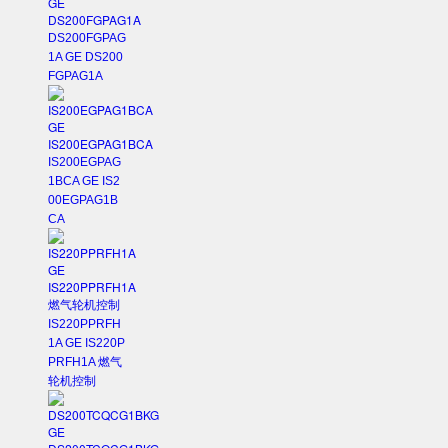
DS200FGPAG
1A GE DS200
FGPAG1A
IS200EGPAG
1BCA GE IS2
00EGPAG1B
CA
IS220PPRFH
1A GE IS220P
PRFH1A 燃气
轮机控制