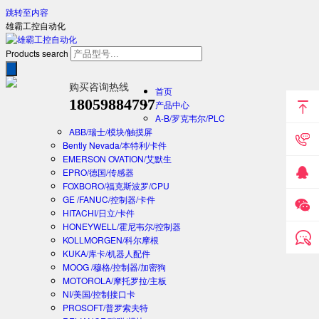
跳转至内容
雄霸工控自动化
Products search
购买咨询热线
首页
18059884797
产品中心
A-B/罗克韦尔/PLC
ABB/瑞士/模块/触摸屏
Bently Nevada/本特利/卡件
EMERSON OVATION/艾默生
EPRO/德国/传感器
FOXBORO/福克斯波罗/CPU
GE /FANUC/控制器/卡件
HITACHI/日立/卡件
HONEYWELL/霍尼韦尔/控制器
KOLLMORGEN/科尔摩根
KUKA/库卡/机器人配件
MOOG /穆格/控制器/加密狗
MOTOROLA/摩托罗拉/主板
NI/美国/控制接口卡
PROSOFT/普罗索夫特