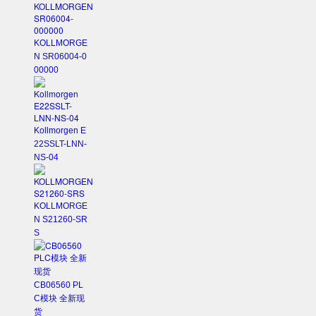
KOLLMORGE
N SR06004-0
00000
Kollmorgen E
22SSLT-LNN-
NS-04
KOLLMORGE
N S21260-SR
S
CB06560 PL
C模块 全新现
货