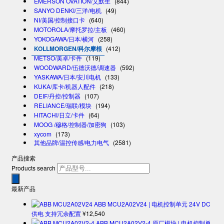
EMERSON OVATION/艾默生
(844)
SANYO DENKI/三洋/电机
(49)
NI/美国/控制接口卡
(640)
MOTOROLA/摩托罗拉/主板
(460)
YOKOGAWA/日本/横河
(258)
KOLLMORGEN/科尔摩根
(412)
METSO/美卓/卡件
(119)
WOODWARD/伍德沃德/调速器
(592)
YASKAWA/日本/安川电机
(133)
KUKA/库卡/机器人配件
(218)
DEIF/丹控/控制器
(107)
RELIANCE/瑞联/模块
(194)
HITACHI/日立/卡件
(64)
MOOG /穆格/控制器/加密狗
(103)
xycom
(173)
其他品牌/温控传感/电力电气
(2581)
产品搜索
Products search
最新产品
ABB MCU2A02V24 | 电机控制单元 24V DC
供电 支持冗余配置
¥
12,540
ABB MCU2A02V2-4 原厂模块 | 电机控制单