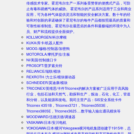
传感技术专家。霍尼韦尔生产一系列备受赞誉的便携式产品，可防
止有毒和易燃气体的威胁。 霍尼韦尔的产品系列适用于工业和商业
应用，可为各种气体提供灵活和智能的安全解决方案。数十年的经
验和对创新的承诺确保了霍尼韦尔的每件产品都按照最高的质量和
可靠性标准制造。霍尼韦尔在最恶劣的条件和最极端的环境中为人
员、财产和流程提供全面保护。
KOLLMORGEN/科尔摩根
KUKA/库卡/机器人配件
MOOG /穆格/控制器/加密狗
MOTOROLA/摩托罗拉/主板
NI/美国/控制接口卡
PROSOFT/普罗索夫特
RELIANCE/瑞联/模块
REXROTH /力士乐/模块驱动器
SCHNEIDER/莫迪康/模块
TRICONEX/英维思/卡件
Triconex的解决方案被广泛应用于高风险
行业，包括石油和天然气，勘探和生产，炼油，石化，化工，管道
和分销，以及能源和发电。我司主营产品：SIS安全系统卡件
Triconex 4351B，Triconex3721，Triconex3503E，
Triconex3805E，Triconex3625….数字输入输出通讯模块等
WOODWARD/伍德沃德/调速器
YASKAWA/日本/安川电机
YOKOGAWA/日本/横河
Yokogawa横河电机集团创建于1915年，总
部设在日本东京.横河计测技术有着高稳定性和高可靠性的产品。我