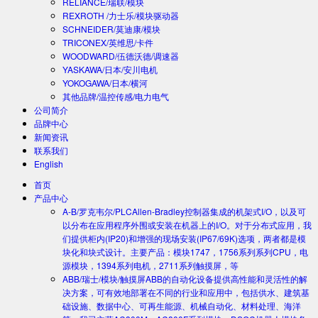
RELIANCE/瑞联/模块
REXROTH /力士乐/模块驱动器
SCHNEIDER/莫迪康/模块
TRICONEX/英维思/卡件
WOODWARD/伍德沃德/调速器
YASKAWA/日本/安川电机
YOKOGAWA/日本/横河
其他品牌/温控传感/电力电气
公司简介
品牌中心
新闻资讯
联系我们
English
首页
产品中心
A-B/罗克韦尔/PLC
Allen-Bradley控制器集成的机架式I/O，以及可
以分布在应用程序外围或安装在机器上的I/O。对于分布式应用，我
们提供柜内(IP20)和增强的现场安装(IP67/69K)选项，两者都是模
块化和块式设计。主要产品：模块1747，1756系列系列CPU，电
源模块，1394系列电机，2711系列触摸屏，等
ABB/瑞士/模块/触摸屏
ABB的自动化设备提供高性能和灵活性的解
决方案，可有效地部署在不同的行业和应用中，包括供水、建筑基
础设施、数据中心、可再生能源、机械自动化、材料处理、海洋