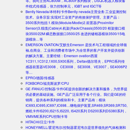
等。我司主营AC800M，AC800F系列模块，DSQC机器人模块备
件枕式传感器，张力控制单元，IGBT and IGCT等
Bently Nevada/本特利/卡件
Bently nevada主营业务:工业监测控制
技术。业务宗旨:实现对工业资产的有效保护管理。主要产品：
3500系列包括:1.模块(Module/Modle)2.前置器(Proximitor
Sensor)3.线缆(Cable)4.机架(Rack/Chassis)3500/20 框架接口模
块3500/22M 瞬态数据接口3500/25 改进的键相器模块3500/15电
源模块…等
EMERSON OVATION/艾默生
Emerson 是技术与工程领域的全球领
袖,在商业、工业和消费者市场中,为全世界的客户开发并提供创新
的解决方案。主要经销：Emerson ovation西屋
1C311,1C312,1X00,5X00系列，Deltav德尔塔夫，EPRO系列传
感器前置器VE3008 、CE3008 、SE3008、VE3007，SE4006P2
等…
EPRO/德国/传感器
FOXBORO/福克斯波罗/CPU
GE /FANUC/控制器/卡件
GE提供创新的解决方案和服务，为世界提
供必要的基础设施。GE产品广泛应用于各个行业。我们是GE的经
销商，提供各种系列的模块和卡。主要产品有：模块
IC693,IC695,IC697,IC698…继电保护装置,SR469,SR369,SR750,
燃机卡件IS200,IS215,IS220, IS420系列 DS200系列DS380系列，
VMIVME系列CPU控制卡等
HITACHI/日立/卡件
HONEYWELL/霍尼韦尔/控制器
霍尼韦尔是世界领先的气体检测和