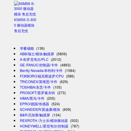
6SM56-S-300
0 驱动器模块
售后无忧
华蓄储能
(136)
ABB/瑞士/模块/触摸屏
(5809)
A-B/罗克韦尔/PLC
(2012)
GE /FANUC/控制器/卡件
(4863)
Bently Nevada/本特利/卡件
(1584)
FOXBORO/福克斯波罗/CPU
(586)
TRICONEX/英维思/卡件
(629)
TOSHIBA/东芝/卡件
(105)
PROSOFT/普罗索夫特
(273)
HIMA/黑马/卡件
(205)
EPRO/德国/传感器
(524)
SCHNEIDER/莫迪康/模块
(609)
B&R/贝加莱/触摸屏
(134)
REXROTH /力士乐/模块驱动器
(502)
HONEYWELL/霍尼韦尔/控制器
(787)