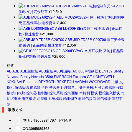
ABB MCU2A02V24 | 电机控制单元 24V DC
供电 支持冗余配置
¥
12,540
ABB MCU2A02V2-4 原厂模块 | 电机控制单
元 正品保障·快速发货
¥
12,400
ABB LD800HSEEX 原厂模块 采购 | 正品授
权 · 快速发货
¥
21,000
ABB JSD-TD25P-C20700 原厂安全装
置 采购 | 正品保障·快速发货
¥
12,356
GE IS200FGPAG1A 原厂模块 采购 | 正品涡
轮机控制板 快速发货
¥
25,600
标签
AB
ABB
ABB主控板
ABB主板
ABB电路板
AC 800M控制器
BENTLY
Bently
Nevada
Bently Nevada 3500
EMERSON
Foxboro
GE
HONEYWELL
KOKUSAI
Reliance
REXROTH
REXRTOH
VARIAN
WOODWARD
主板
交
换机
伍德沃德
传感器
卡件
变频器
处理器单元
处理器模块
张力传感器
接口
板
接口模块
控制器
控制板
控制系统
控制面板
本特利
模块
模拟输入模块
气
动继电器
电路板
科尔摩根
系统模块
输出锁存器
通信接口
通信模块
霍尼韦
尔
联系方式
电话：18059884797 （何经理）
QQ:3095989363