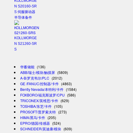
KOLLMORGE
N S20160-SR
S 伺服驱动器
半导体备件
KOLLMORGE
N S21260-SR
S
华蓄储能
(136)
ABB/瑞士/模块/触摸屏
(5809)
A-B/罗克韦尔/PLC
(2012)
GE /FANUC/控制器/卡件
(4863)
Bently Nevada/本特利/卡件
(1584)
FOXBORO/福克斯波罗/CPU
(586)
TRICONEX/英维思/卡件
(629)
TOSHIBA/东芝/卡件
(105)
PROSOFT/普罗索夫特
(273)
HIMA/黑马/卡件
(205)
EPRO/德国/传感器
(524)
SCHNEIDER/莫迪康/模块
(609)