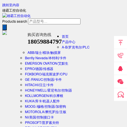
跳转至内容
雄霸工控自动化
Products search
购买咨询热线
首页
18059884797
产品中心
A-B/罗克韦尔/PLC
ABB/瑞士/模块/触摸屏
Bently Nevada/本特利/卡件
EMERSON OVATION/艾默生
EPRO/德国/传感器
FOXBORO/福克斯波罗/CPU
GE /FANUC/控制器/卡件
HITACHI/日立/卡件
HONEYWELL/霍尼韦尔/控制器
KOLLMORGEN/科尔摩根
KUKA/库卡/机器人配件
MOOG /穆格/控制器/加密狗
MOTOROLA/摩托罗拉/主板
NI/美国/控制接口卡
PROSOFT/普罗索夫特