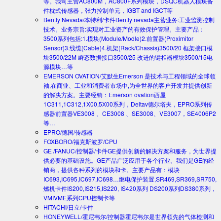
等。我司主营AC800M，AC800F系列模块，DSQC机器人模块备
件枕式传感器，张力控制单元，IGBT and IGCT等
Bently Nevada/本特利/卡件
Bently nevada主营业务:工业监测控制
技术。业务宗旨:实现对工业资产的有效保护管理。主要产品：
3500系列包括:1.模块(Module/Modle)2.前置器(Proximitor
Sensor)3.线缆(Cable)4.机架(Rack/Chassis)3500/20 框架接口模
块3500/22M 瞬态数据接口3500/25 改进的键相器模块3500/15电
源模块…等
EMERSON OVATION/艾默生
Emerson 是技术与工程领域的全球领
袖,在商业、工业和消费者市场中,为全世界的客户开发并提供创新
的解决方案。主要经销：Emerson ovation西屋
1C311,1C312,1X00,5X00系列，Deltav德尔塔夫，EPRO系列传
感器前置器VE3008 、CE3008 、SE3008、VE3007，SE4006P2
等…
EPRO/德国/传感器
FOXBORO/福克斯波罗/CPU
GE /FANUC/控制器/卡件
GE提供创新的解决方案和服务，为世界提
供必要的基础设施。GE产品广泛应用于各个行业。我们是GE的经
销商，提供各种系列的模块和卡。主要产品有：模块
IC693,IC695,IC697,IC698…继电保护装置,SR469,SR369,SR750,
燃机卡件IS200,IS215,IS220, IS420系列 DS200系列DS380系列，
VMIVME系列CPU控制卡等
HITACHI/日立/卡件
HONEYWELL/霍尼韦尔/控制器
霍尼韦尔是世界领先的气体检测和