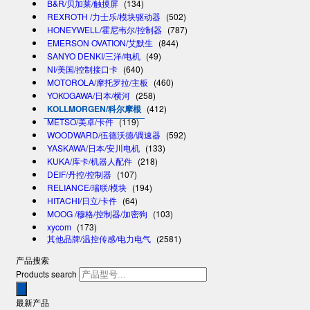
B&R/贝加莱/触摸屏
(134)
REXROTH /力士乐/模块驱动器
(502)
HONEYWELL/霍尼韦尔/控制器
(787)
EMERSON OVATION/艾默生
(844)
SANYO DENKI/三洋/电机
(49)
NI/美国/控制接口卡
(640)
MOTOROLA/摩托罗拉/主板
(460)
YOKOGAWA/日本/横河
(258)
KOLLMORGEN/科尔摩根
(412)
METSO/美卓/卡件
(119)
WOODWARD/伍德沃德/调速器
(592)
YASKAWA/日本/安川电机
(133)
KUKA/库卡/机器人配件
(218)
DEIF/丹控/控制器
(107)
RELIANCE/瑞联/模块
(194)
HITACHI/日立/卡件
(64)
MOOG /穆格/控制器/加密狗
(103)
xycom
(173)
其他品牌/温控传感/电力电气
(2581)
产品搜索
Products search
最新产品