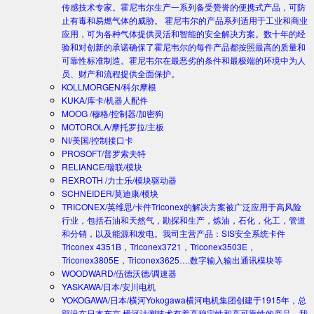
传感技术专家。霍尼韦尔生产一系列备受赞誉的便携式产品，可防
止有毒和易燃气体的威胁。 霍尼韦尔的产品系列适用于工业和商业
应用，可为各种气体提供灵活和智能的安全解决方案。数十年的经
验和对创新的承诺确保了霍尼韦尔的每件产品都按照最高的质量和
可靠性标准制造。霍尼韦尔在最恶劣的条件和最极端的环境中为人
员、财产和流程提供全面保护。
KOLLMORGEN/科尔摩根
KUKA/库卡/机器人配件
MOOG /穆格/控制器/加密狗
MOTOROLA/摩托罗拉/主板
NI/美国/控制接口卡
PROSOFT/普罗索夫特
RELIANCE/瑞联/模块
REXROTH /力士乐/模块驱动器
SCHNEIDER/莫迪康/模块
TRICONEX/英维思/卡件
Triconex的解决方案被广泛应用于高风险
行业，包括石油和天然气，勘探和生产，炼油，石化，化工，管道
和分销，以及能源和发电。我司主营产品：SIS安全系统卡件
Triconex 4351B，Triconex3721，Triconex3503E，
Triconex3805E，Triconex3625….数字输入输出通讯模块等
WOODWARD/伍德沃德/调速器
YASKAWA/日本/安川电机
YOKOGAWA/日本/横河
Yokogawa横河电机集团创建于1915年，总
部设在日本东京.横河计测技术有着高稳定性和高可靠性的产品。我