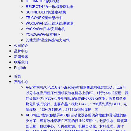
RELIANCE/瑞联/模块
REXROTH /力士乐/模块驱动器
SCHNEIDER/莫迪康/模块
TRICONEX/英维思/卡件
WOODWARD/伍德沃德/调速器
YASKAWA/日本/安川电机
YOKOGAWA/日本/横河
其他品牌/温控传感/电力电气
公司简介
品牌中心
新闻资讯
联系我们
English
首页
产品中心
A-B/罗克韦尔/PLC
Allen-Bradley控制器集成的机架式I/O，以及可
以分布在应用程序外围或安装在机器上的I/O。对于分布式应用，我
们提供柜内(IP20)和增强的现场安装(IP67/69K)选项，两者都是模
块化和块式设计。主要产品：模块1747，1756系列系列CPU，电
源模块，1394系列电机，2711系列触摸屏，等
ABB/瑞士/模块/触摸屏
ABB的自动化设备提供高性能和灵活性的解
决方案，可有效地部署在不同的行业和应用中，包括供水、建筑基
础设施、数据中心、可再生能源、机械自动化、材料处理、海洋