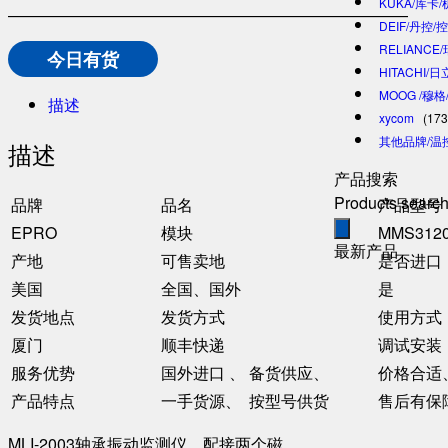
KUKA/库卡
—————————————————————————
DEIF/丹控/
RELIANCE
今日有货
HITACHI/
MOOG /穆
描述
xycom
(173
其他品牌/温
描述
产品搜索
Products searc
品牌
品名
产品型号
EPRO
模块
MMS3120
最新产品
产地
可售卖地
是否进口
美国
全国、国外
是
发货地点
发货方式
使用方式
厦门
顺丰快递
调试安装
服务优势
国外进口 、 备货供应、
价格合适
产品特点
一手货源、 按型号供货
售后有保
MLI-2003轴承振动监测仪，配接两个磁