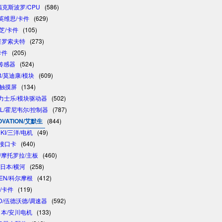
/福克斯波罗/CPU
(586)
/英维思/卡件
(629)
东芝/卡件
(105)
/普罗索夫特
(273)
卡件
(205)
/传感器
(524)
R/莫迪康/模块
(609)
/触摸屏
(134)
 /力士乐/模块驱动器
(502)
LL/霍尼韦尔/控制器
(787)
OVATION/艾默生
(844)
NKI/三洋/电机
(49)
制接口卡
(640)
A/摩托罗拉/主板
(460)
/日本/横河
(258)
GEN/科尔摩根
(412)
卓/卡件
(119)
D/伍德沃德/调速器
(592)
/日本/安川电机
(133)