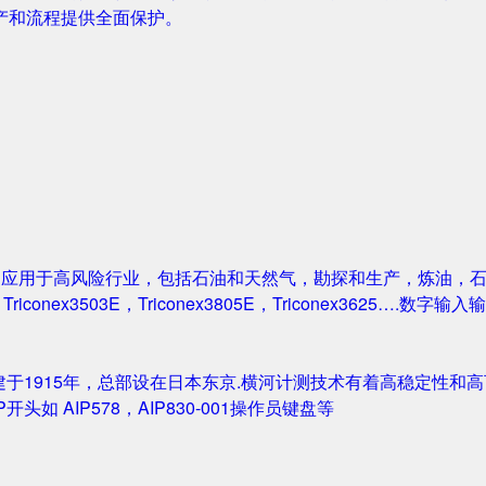
产和流程提供全面保护。
案被广泛应用于高风险行业，包括石油和天然气，勘探和生产，炼油
1，Triconex3503E，Triconex3805E，Triconex3625….数
创建于1915年，总部设在日本东京.横河计测技术有着高稳定性和高可
IP开头如 AIP578，AIP830-001操作员键盘等