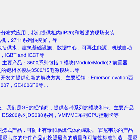
对于分布式应用，我们提供柜内(IP20)和增强的现场安装
电机，2711系列触摸屏，等
包括供水、建筑基础设施、数据中心、可再生能源、机械自动
T and IGCT等
品：3500系列包括:1.模块(Module/Modle)2.前置器
0/25 改进的键相器模块3500/15电源模块…等
并提供创新的解决方案。主要经销：Emerson ovation西
3007，SE4006P2等…
业。我们是GE的经销商，提供各种系列的模块和卡。主要产品
S420系列 DS200系列DS380系列，VMIVME系列CPU控制卡等
携式产品，可防止有毒和易燃气体的威胁。 霍尼韦尔的产品
霍尼韦尔的每件产品都按照最高的质量和可靠性标准制造。霍尼