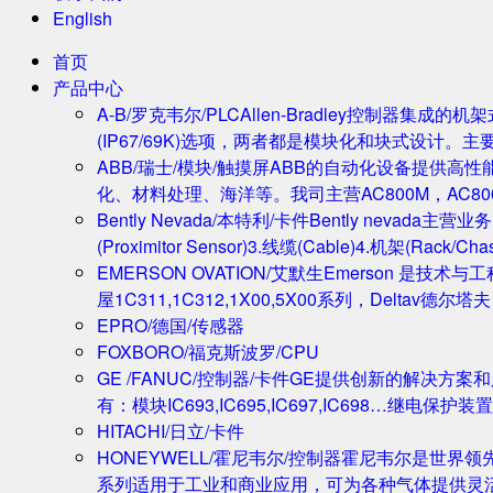
English
首页
产品中心
A-B/罗克韦尔/PLC
Allen-Bradley控制器集
(IP67/69K)选项，两者都是模块化和块式设计。主
ABB/瑞士/模块/触摸屏
ABB的自动化设备提供高
化、材料处理、海洋等。我司主营AC800M，AC80
Bently Nevada/本特利/卡件
Bently nevada
(Proximitor Sensor)3.线缆(Cable)4.机架(
EMERSON OVATION/艾默生
Emerson 是技术
屋1C311,1C312,1X00,5X00系列，Deltav德
EPRO/德国/传感器
FOXBORO/福克斯波罗/CPU
GE /FANUC/控制器/卡件
GE提供创新的解决方案
有：模块IC693,IC695,IC697,IC698…继电保护装置
HITACHI/日立/卡件
HONEYWELL/霍尼韦尔/控制器
霍尼韦尔是世界领
系列适用于工业和商业应用，可为各种气体提供灵