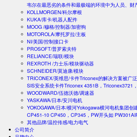
韦尔在最恶劣的条件和最极端的环境中为人员、财
KOLLMORGEN/科尔摩根
KUKA/库卡/机器人配件
MOOG /穆格/控制器/加密狗
MOTOROLA/摩托罗拉/主板
NI/美国/控制接口卡
PROSOFT/普罗索夫特
RELIANCE/瑞联/模块
REXROTH /力士乐/模块驱动器
SCHNEIDER/莫迪康/模块
TRICONEX/英维思/卡件
Triconex的解决方
SIS安全系统卡件Triconex 4351B，Triconex372
WOODWARD/伍德沃德/调速器
YASKAWA/日本/安川电机
YOKOGAWA/日本/横河
Yokogawa横河电机集团
CP451-10 CP450，CP345，PW开头如 PW301A
其他品牌/温控传感/电力电气
公司简介
品牌中心