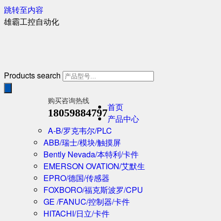
跳转至内容
雄霸工控自动化
Products search
购买咨询热线
首页
18059884797
产品中心
A-B/罗克韦尔/PLC
ABB/瑞士/模块/触摸屏
Bently Nevada/本特利/卡件
EMERSON OVATION/艾默生
EPRO/德国/传感器
FOXBORO/福克斯波罗/CPU
GE /FANUC/控制器/卡件
HITACHI/日立/卡件