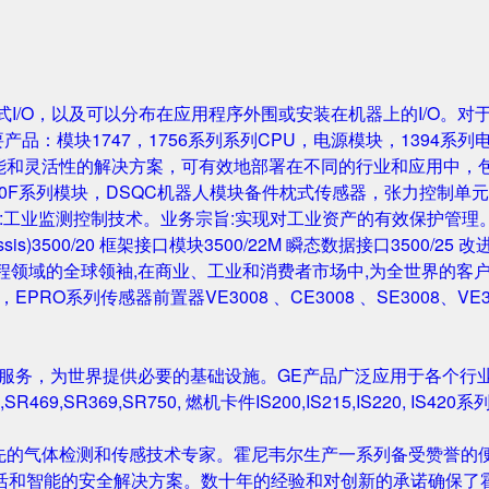
成的机架式I/O，以及可以分布在应用程序外围或安装在机器上的I/O。
要产品：模块1747，1756系列系列CPU，电源模块，1394系列
性能和灵活性的解决方案，可有效地部署在不同的行业和应用中，
0F系列模块，DSQC机器人模块备件枕式传感器，张力控制单元，IGB
主营业务:工业监测控制技术。业务宗旨:实现对工业资产的有效保护管理。主要产
Rack/Chassis)3500/20 框架接口模块3500/22M 瞬态数据接口350
与工程领域的全球领袖,在商业、工业和消费者市场中,为全世界的客户开发
尔塔夫，EPRO系列传感器前置器VE3008 、CE3008 、SE3008、VE
和服务，为世界提供必要的基础设施。GE产品广泛应用于各个行
,SR469,SR369,SR750, 燃机卡件IS200,IS215,IS220, I
先的气体检测和传感技术专家。霍尼韦尔生产一系列备受赞誉的便
活和智能的安全解决方案。数十年的经验和对创新的承诺确保了