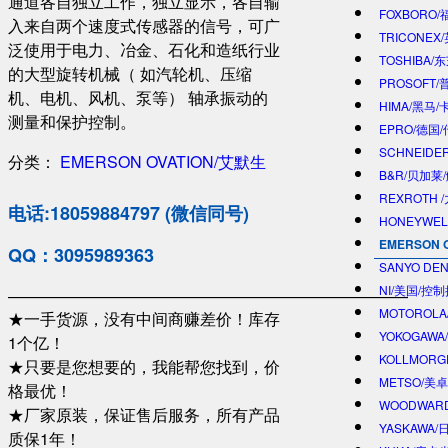
通道各自独立工作，独立显示，各自输
FOXBORO
入来自两个速度式传感器的信号，可广
TRICONEX
泛使用于电力、冶金、石化和造纸行业
TOSHIBA/
的大型旋转机械（ 如汽轮机、压缩
PROSOFT
机、电机、风机、泵等） 轴承振动的
HIMA/黑马/
测量和保护控制。
EPRO/德国
SCHNEIDE
分类：
EMERSON OVATION/艾默生
B&R/贝加莱
REXROTH
电话:18059884797 (微信同号)
HONEYWE
EMERSON 
QQ：3095989363
SANYO DE
NI/美国/控
—————————————————————————
MOTOROL
★一手货源，没有中间商赚差价！库存
YOKOGAWA
1个亿！
KOLLMOR
★只要是您想要的，我能帮您找到，价
METSO/美
格最优！
WOODWAR
★厂家原装，保证售后服务，所有产品
YASKAWA
质保1年！