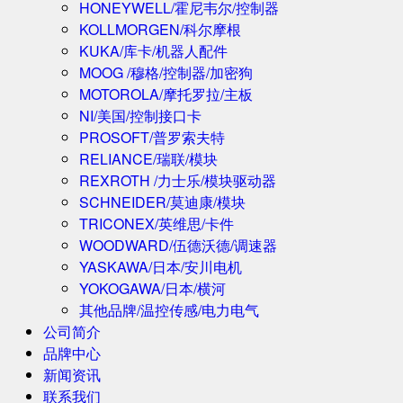
HONEYWELL/霍尼韦尔/控制器
KOLLMORGEN/科尔摩根
KUKA/库卡/机器人配件
MOOG /穆格/控制器/加密狗
MOTOROLA/摩托罗拉/主板
NI/美国/控制接口卡
PROSOFT/普罗索夫特
RELIANCE/瑞联/模块
REXROTH /力士乐/模块驱动器
SCHNEIDER/莫迪康/模块
TRICONEX/英维思/卡件
WOODWARD/伍德沃德/调速器
YASKAWA/日本/安川电机
YOKOGAWA/日本/横河
其他品牌/温控传感/电力电气
公司简介
品牌中心
新闻资讯
联系我们