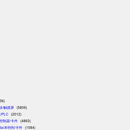
36)
模块/触摸屏
(5809)
/PLC
(2012)
C/控制器/卡件
(4863)
vada/本特利/卡件
(1584)