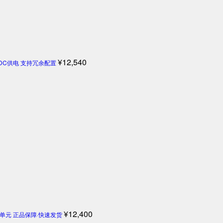
¥
12,540
4V DC供电 支持冗余配置
¥
12,400
机控制单元 正品保障·快速发货