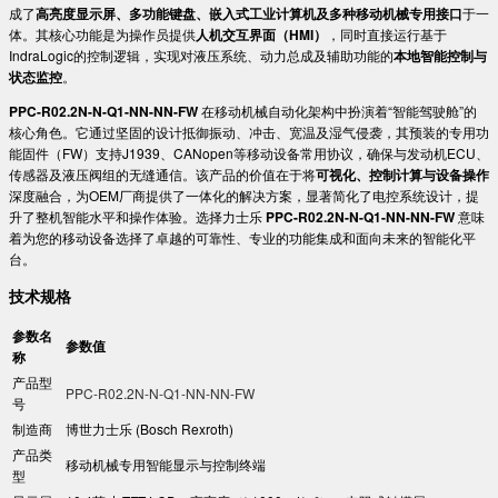
成了​
​高亮度显示屏、多功能键盘、嵌入式工业计算机及多种移动机械专用接口​
​于一
体。其核心功能是为操作员提供​
​人机交互界面（HMI）​
​，同时直接运行基于
IndraLogic的控制逻辑，实现对液压系统、动力总成及辅助功能的​
​本地智能控制与
状态监控​
​。
​PPC-R02.2N-N-Q1-NN-NN-FW​
​ 在移动机械自动化架构中扮演着“智能驾驶舱”的
核心角色。它通过坚固的设计抵御振动、冲击、宽温及湿气侵袭，其预装的专用功
能固件（FW）支持J1939、CANopen等移动设备常用协议，确保与发动机ECU、
传感器及液压阀组的无缝通信。该产品的价值在于将​
​可视化、控制计算与设备操作​
深度融合，为OEM厂商提供了一体化的解决方案，显著简化了电控系统设计，提
升了整机智能水平和操作体验。选择力士乐 ​
​PPC-R02.2N-N-Q1-NN-NN-FW​
​ 意味
着为您的移动设备选择了卓越的可靠性、专业的功能集成和面向未来的智能化平
台。
​技术规格​
参数名
参数值
称
产品型
PPC-R02.2N-N-Q1-NN-NN-FW
号
制造商
博世力士乐 (Bosch Rexroth)
产品类
移动机械专用智能显示与控制终端
型