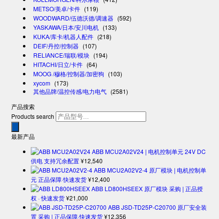
METSO/美卓/卡件
(119)
WOODWARD/伍德沃德/调速器
(592)
YASKAWA/日本/安川电机
(133)
KUKA/库卡/机器人配件
(218)
DEIF/丹控/控制器
(107)
RELIANCE/瑞联/模块
(194)
HITACHI/日立/卡件
(64)
MOOG /穆格/控制器/加密狗
(103)
xycom
(173)
其他品牌/温控传感/电力电气
(2581)
产品搜索
Products search
最新产品
ABB MCU2A02V24 | 电机控制单元 24V DC
供电 支持冗余配置
¥
12,540
ABB MCU2A02V2-4 原厂模块 | 电机控制单
元 正品保障·快速发货
¥
12,400
ABB LD800HSEEX 原厂模块 采购 | 正品授
权 · 快速发货
¥
21,000
ABB JSD-TD25P-C20700 原厂安全装
置 采购 | 正品保障·快速发货
¥
12,356