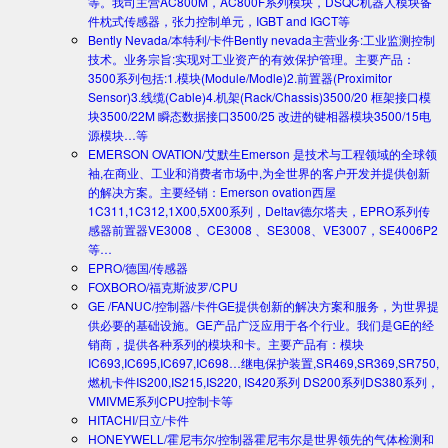
等。我司主营AC800M，AC800F系列模块，DSQC机器人模块备
件枕式传感器，张力控制单元，IGBT and IGCT等
Bently Nevada/本特利/卡件
Bently nevada主营业务:工业监测控制
技术。业务宗旨:实现对工业资产的有效保护管理。主要产品：
3500系列包括:1.模块(Module/Modle)2.前置器(Proximitor
Sensor)3.线缆(Cable)4.机架(Rack/Chassis)3500/20 框架接口模
块3500/22M 瞬态数据接口3500/25 改进的键相器模块3500/15电
源模块…等
EMERSON OVATION/艾默生
Emerson 是技术与工程领域的全球领
袖,在商业、工业和消费者市场中,为全世界的客户开发并提供创新
的解决方案。主要经销：Emerson ovation西屋
1C311,1C312,1X00,5X00系列，Deltav德尔塔夫，EPRO系列传
感器前置器VE3008 、CE3008 、SE3008、VE3007，SE4006P2
等…
EPRO/德国/传感器
FOXBORO/福克斯波罗/CPU
GE /FANUC/控制器/卡件
GE提供创新的解决方案和服务，为世界提
供必要的基础设施。GE产品广泛应用于各个行业。我们是GE的经
销商，提供各种系列的模块和卡。主要产品有：模块
IC693,IC695,IC697,IC698…继电保护装置,SR469,SR369,SR750,
燃机卡件IS200,IS215,IS220, IS420系列 DS200系列DS380系列，
VMIVME系列CPU控制卡等
HITACHI/日立/卡件
HONEYWELL/霍尼韦尔/控制器
霍尼韦尔是世界领先的气体检测和