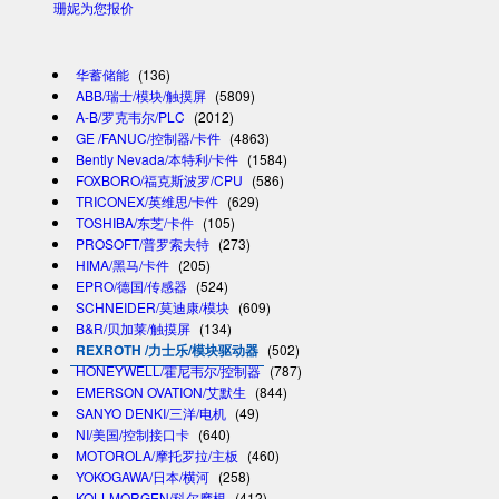
珊妮为您报价
华蓄储能
(136)
ABB/瑞士/模块/触摸屏
(5809)
A-B/罗克韦尔/PLC
(2012)
GE /FANUC/控制器/卡件
(4863)
Bently Nevada/本特利/卡件
(1584)
FOXBORO/福克斯波罗/CPU
(586)
TRICONEX/英维思/卡件
(629)
TOSHIBA/东芝/卡件
(105)
PROSOFT/普罗索夫特
(273)
HIMA/黑马/卡件
(205)
EPRO/德国/传感器
(524)
SCHNEIDER/莫迪康/模块
(609)
B&R/贝加莱/触摸屏
(134)
REXROTH /力士乐/模块驱动器
(502)
HONEYWELL/霍尼韦尔/控制器
(787)
EMERSON OVATION/艾默生
(844)
SANYO DENKI/三洋/电机
(49)
NI/美国/控制接口卡
(640)
MOTOROLA/摩托罗拉/主板
(460)
YOKOGAWA/日本/横河
(258)
KOLLMORGEN/科尔摩根
(412)