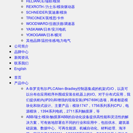
RELIANCE/瑞联/模块
REXROTH /力士乐/模块驱动器
SCHNEIDER/莫迪康/模块
TRICONEX/英维思/卡件
WOODWARD/伍德沃德/调速器
YASKAWA/日本/安川电机
YOKOGAWA/日本/横河
其他品牌/温控传感/电力电气
公司简介
品牌中心
新闻资讯
联系我们
English
首页
产品中心
A-B/罗克韦尔/PLC
Allen-Bradley控制器集成的机架式I/O，以及可
以分布在应用程序外围或安装在机器上的I/O。对于分布式应用，我
们提供柜内(IP20)和增强的现场安装(IP67/69K)选项，两者都是模
块化和块式设计。主要产品：模块1747，1756系列系列CPU，电
源模块，1394系列电机，2711系列触摸屏，等
ABB/瑞士/模块/触摸屏
ABB的自动化设备提供高性能和灵活性的解
决方案，可有效地部署在不同的行业和应用中，包括供水、建筑基
础设施、数据中心、可再生能源、机械自动化、材料处理、海洋