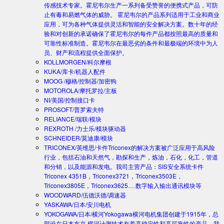
传感技术专家。霍尼韦尔生产一系列备受赞誉的便携式产品，可防
止有毒和易燃气体的威胁。 霍尼韦尔的产品系列适用于工业和商业
应用，可为各种气体提供灵活和智能的安全解决方案。数十年的经
验和对创新的承诺确保了霍尼韦尔的每件产品都按照最高的质量和
可靠性标准制造。霍尼韦尔在最恶劣的条件和最极端的环境中为人
员、财产和流程提供全面保护。
KOLLMORGEN/科尔摩根
KUKA/库卡/机器人配件
MOOG /穆格/控制器/加密狗
MOTOROLA/摩托罗拉/主板
NI/美国/控制接口卡
PROSOFT/普罗索夫特
RELIANCE/瑞联/模块
REXROTH /力士乐/模块驱动器
SCHNEIDER/莫迪康/模块
TRICONEX/英维思/卡件
Triconex的解决方案被广泛应用于高风险
行业，包括石油和天然气，勘探和生产，炼油，石化，化工，管道
和分销，以及能源和发电。我司主营产品：SIS安全系统卡件
Triconex 4351B，Triconex3721，Triconex3503E，
Triconex3805E，Triconex3625….数字输入输出通讯模块等
WOODWARD/伍德沃德/调速器
YASKAWA/日本/安川电机
YOKOGAWA/日本/横河
Yokogawa横河电机集团创建于1915年，总
部设在日本东京.横河计测技术有着高稳定性和高可靠性的产品。我