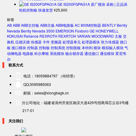
GE IS200FGPAG1A 原厂模块 采购 | 正品涡
轮机控制板 快速发货
¥
25,600
标签
AB
ABB
ABB主控板
ABB主板
ABB电路板
AC 800M控制器
BENTLY
Bently
Nevada
Bently Nevada 3500
EMERSON
Foxboro
GE
HONEYWELL
KOKUSAI
Reliance
REXROTH
REXRTOH
VARIAN
WOODWARD
主板
交
换机
伍德沃德
传感器
卡件
变频器
处理器单元
处理器模块
张力传感器
接口
板
接口模块
控制器
控制板
控制系统
控制面板
本特利
模块
模拟输入模块
气
动继电器
电路板
科尔摩根
系统模块
输出锁存器
通信接口
通信模块
霍尼韦
尔
联系方式
电话：18059884797 （何经理）
QQ:3095989363
邮箱：sales@xiongbagk.cn
分公司地址：福建省漳州开发区南滨大道429号招商局芯云谷3号楼
217-01
关注我们
微信二维码