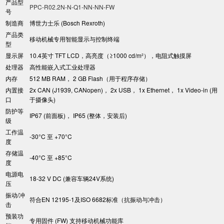
产品型
PPC-R02.2N-N-Q1-NN-NN-FW
号
制造商
博世力士乐 (Bosch Rexroth)
产品类
移动机械专用智能显示与控制终端
型
显示屏
10.4英寸 TFT LCD，高亮度（≥1000 cd/m²），电阻式触摸屏
处理器
高性能嵌入式工业处理器
内存
512 MB RAM， 2 GB Flash（用于程序存储）
内置接
2x CAN (J1939, CANopen)， 2x USB， 1x Ethernet， 1x Video-in (用
口
于摄像头)
防护等
IP67 (前面板)， IP65 (整体，安装后)
级
工作温
-30°C 至 +70°C
度
存储温
-40°C 至 +85°C
度
电源电
18-32 V DC (兼容车辆24V系统)
压
振动/冲
符合EN 12195-1及ISO 6682标准（抗振动与冲击）
击
预装功
专用固件 (FW) 支持移动机械功能库