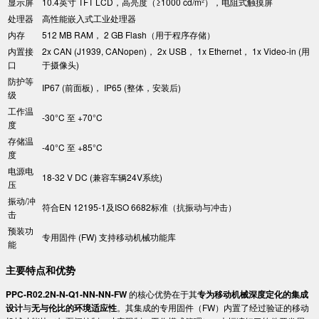
显示屏
10.4英寸 TFT LCD，高亮度（≥1000 cd/m²），电阻式触摸屏
处理器
高性能嵌入式工业处理器
内存
512 MB RAM， 2 GB Flash（用于程序存储）
内置接
2x CAN (J1939, CANopen)， 2x USB， 1x Ethernet， 1x Video-in (用
口
于摄像头)
防护等
IP67 (前面板)， IP65 (整体，安装后)
级
工作温
-30°C 至 +70°C
度
存储温
-40°C 至 +85°C
度
电源电
18-32 V DC (兼容车辆24V系统)
压
振动/冲
符合EN 12195-1及ISO 6682标准（抗振动与冲击）
击
预装功
专用固件 (FW) 支持移动机械功能库
能
​主要特点和优势​
​PPC-R02.2N-N-Q1-NN-NN-FW​
​ 的核心优势在于其​
​专为移动机械深度定化的集成
设计​
​与​
​无与伦比的环境适应性​
​。其集成的专用固件（FW）内置了经过验证的移动