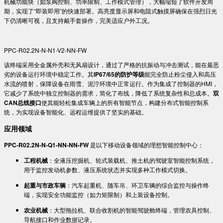
机械功能块（如泵阀控制、功率限制、工作模式管理），大幅缩短了软件开发周
期，实现了“即装即用”的快速部署。高亮度显示屏和电阻式触摸屏确保在强烈日光
下仍清晰可视，且支持戴手套操作，完美适应户外工况。
PPC-R02.2N-N-N1-V2-NN-FW
该终端采用全金属外壳和无风扇设计，通过了严格的抗振动与冲击测试，能在最恶
劣的设备运行环境中稳定工作。其​
​IP67/65的防护等级​
​能完全防止粉尘侵入和高压
水流的喷射，保障设备在雨雪、泥泞环境中正常运行。作为集成了控制器的HMI，
它减少了系统中独立控制器的需求，简化了布线，降低了系统复杂性和总成本。​
​双
CAN总线接口​
​使其能轻松集成车辆上的所有智能节点，构建分布式智能控制系
统，为实现设备智能化、远程运维提供了坚实的基础。
​应用领域​
​PPC-R02.2N-N-Q1-NN-NN-FW​
​ 是以下移动设备领域的理想智能控制中心：
​工程机械​
​：全液压挖掘机、轮式装载机、推土机的驾驶室智能控制系统，
用于监控发动机参数、液压系统状态并实现多种工作模式切换。
​起重与市政车辆​
​：汽车起重机、随车吊、环卫车辆的综合监控与操作终
端，实现安全功能监控（如力矩限制）和上装设备控制。
​农业机械​
​：大型拖拉机、联合收割机的智能驾驶舱终端，管理农具控制、
导航接口和作业数据记录。