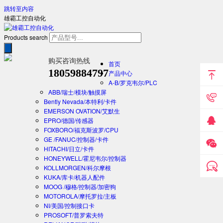
跳转至内容
雄霸工控自动化
Products search
购买咨询热线
首页
18059884797
产品中心
A-B/罗克韦尔/PLC
ABB/瑞士/模块/触摸屏
Bently Nevada/本特利/卡件
EMERSON OVATION/艾默生
EPRO/德国/传感器
FOXBORO/福克斯波罗/CPU
GE /FANUC/控制器/卡件
HITACHI/日立/卡件
HONEYWELL/霍尼韦尔/控制器
KOLLMORGEN/科尔摩根
KUKA/库卡/机器人配件
MOOG /穆格/控制器/加密狗
MOTOROLA/摩托罗拉/主板
NI/美国/控制接口卡
PROSOFT/普罗索夫特